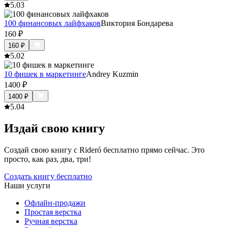
5.0
3
100 финансовых лайфхаков
Виктория Бондарева
160
₽
160
₽
5.0
2
10 фишек в маркетинге
Andrey Kuzmin
1400
₽
1400
₽
5.0
4
Издай свою книгу
Создай свою книгу с Rideró бесплатно прямо сейчас. Это
просто, как раз, два, три!
Создать книгу бесплатно
Наши услуги
Офлайн-продажи
Простая верстка
Ручная верстка