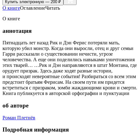
Купить
электронную — 200 ₽
О книге
Оглавление
Читать
О книге
аннотация
Пятнадцать лет назад Рик и Дэн Ферис потеряли мать,
которую убил монстр. Когда они выросли, отец и друг семьи
Гарри рассказали о существовании нечисти, угрозе
человечества. А еще они поделились навыками уничтожения
этих тварей… …Рик и Дэн направляются в штат Монтана, где
орудует призрак. Здесь даже ходят разные истории,
и происходят невероятные события! Разбираться со всем этим
предстоит братьям Ферисам. На своем пути им придется
встретиться с призраком, зомби жаждающими крови и смерти.
Книга публикуется в авторской орфографии и пунктуации
об авторе
Роман Плетнёв
Подробная информация