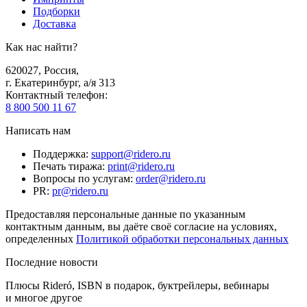
Подборки
Доставка
Как нас найти?
620027
,
Россия
,
г. Екатеринбург, а/я 313
Контактный телефон
:
8 800 500 11 67
Написать нам
Поддержка
:
support@ridero.ru
Печать тиража
:
print@ridero.ru
Вопросы по услугам
:
order@ridero.ru
PR
:
pr@ridero.ru
Предоставляя персональные данные по указанным
контактным данным, вы даёте своё согласие на условиях,
определенных
Политикой обработки персональных данных
Последние новости
Плюсы Rideró, ISBN в подарок, буктрейлеры, вебинары
и многое другое