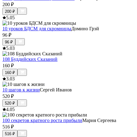
200
₽
200
₽
5.0
5
10 уроков БДСМ для скромницы
Домино Грэй
96
₽
96
₽
5.0
3
108 Буддийских Сказаний
160
₽
160
₽
3.0
3
10 шагов к жизни
Сергей Иванов
520
₽
520
₽
4.0
5
100 секретов кратного роста прибыли
Мария Сергеева
516
₽
516
₽