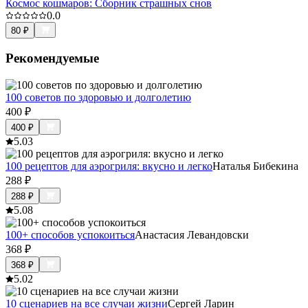
Космос кошмаров: Сборник страшных снов
0.0
80
₽
Рекомендуемые
100 советов по здоровью и долголетию
400
₽
400
₽
5.0
3
100 рецептов для аэрогриля: вкусно и легко
Наталья Бибекина
288
₽
288
₽
5.0
8
100+ способов успокоиться
Анастасия Левандовски
368
₽
368
₽
5.0
2
10 сценариев на все случаи жизни
Сергей Ларин