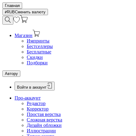
Главная
RUB
Сменить валюту
Магазин
Импринты
Бестселлеры
Бесплатные
Скидки
Подборки
Автору
Войти в аккаунт
Про-аккаунт
Редактор
Корректор
Простая верстка
Сложная верстка
Дизайн обложки
Иллюстрации