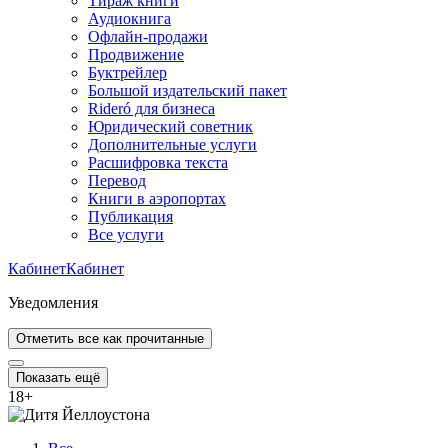
Тираж книги
Аудиокнига
Офлайн-продажи
Продвижение
Буктрейлер
Большой издательский пакет
Rideró для бизнеса
Юридический советник
Дополнительные услуги
Расшифровка текста
Перевод
Книги в аэропортах
Публикация
Все услуги
Кабинет
Кабинет
Уведомления
Отметить все как прочитанные
Показать ещё
18
+