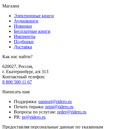
Магазин
Электронные книги
Аудиокниги
Новинки
Бесплатные книги
Импринты
Подборки
Доставка
Как нас найти?
620027
,
Россия
,
г. Екатеринбург, а/я 313
Контактный телефон
:
8 800 500 11 67
Написать нам
Поддержка
:
support@ridero.ru
Печать тиража
:
print@ridero.ru
Вопросы по услугам
:
order@ridero.ru
PR
:
pr@ridero.ru
Предоставляя персональные данные по указанным