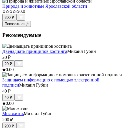
Природа и животные Ярославской области
0.0
200
₽
Показать ещё
Рекомендуемые
Двенадцать принципов хостинга
Михаил Губин
20
₽
20
₽
0.0
0
Защищаем информацию с помощью электронной
подписи
Михаил Губин
40
₽
40
₽
0.0
0
Моя жизнь
Михаил Губин
200
₽
200
₽