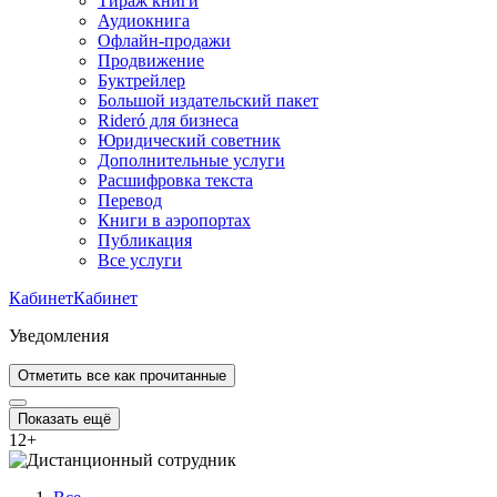
Тираж книги
Аудиокнига
Офлайн-продажи
Продвижение
Буктрейлер
Большой издательский пакет
Rideró для бизнеса
Юридический советник
Дополнительные услуги
Расшифровка текста
Перевод
Книги в аэропортах
Публикация
Все услуги
Кабинет
Кабинет
Уведомления
Отметить все как прочитанные
Показать ещё
12
+