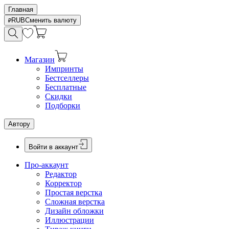
Главная
RUB
Сменить валюту
Магазин
Импринты
Бестселлеры
Бесплатные
Скидки
Подборки
Автору
Войти в аккаунт
Про-аккаунт
Редактор
Корректор
Простая верстка
Сложная верстка
Дизайн обложки
Иллюстрации