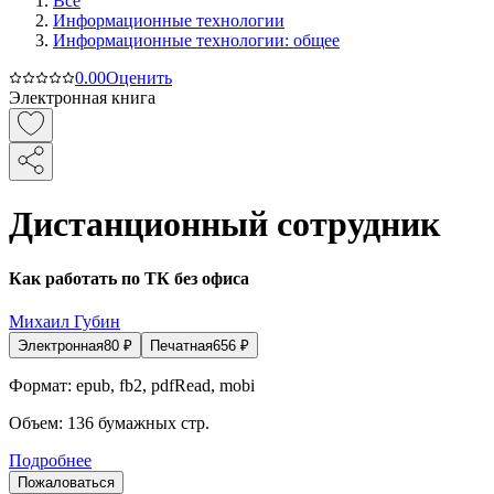
Все
Информационные технологии
Информационные технологии: общее
0.0
0
Оценить
Электронная книга
Дистанционный сотрудник
Как работать по ТК без офиса
Михаил Губин
Электронная
80
₽
Печатная
656
₽
Формат:
epub, fb2, pdfRead, mobi
Объем:
136
бумажных стр.
Подробнее
Пожаловаться