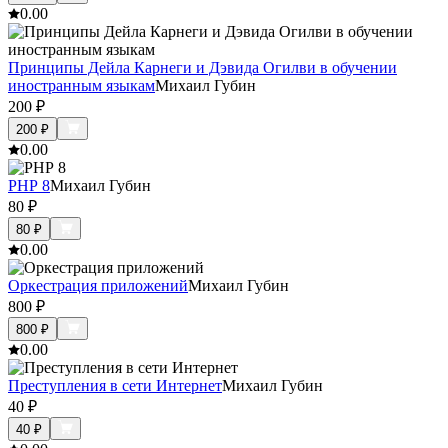
0.0
0
Принципы Дейла Карнеги и Дэвида Огилви в обучении
иностранным языкам
Михаил Губин
200
₽
200
₽
0.0
0
PHP 8
Михаил Губин
80
₽
80
₽
0.0
0
Оркестрация приложений
Михаил Губин
800
₽
800
₽
0.0
0
Преступления в сети Интернет
Михаил Губин
40
₽
40
₽