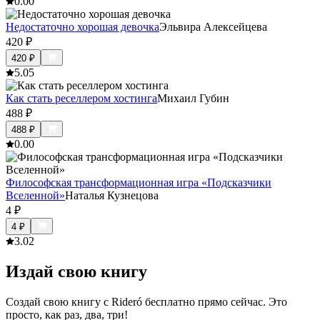
0.0
0
Недостаточно хорошая девочка
Эльвира Алексейцева
420
₽
420
₽
5.0
5
Как стать реселлером хостинга
Михаил Губин
488
₽
488
₽
0.0
0
Философская трансформационная игра «Подсказчики
Вселенной»
Наталья Кузнецова
4
₽
4
₽
3.0
2
Издай свою книгу
Создай свою книгу с Rideró бесплатно прямо сейчас. Это
просто, как раз, два, три!