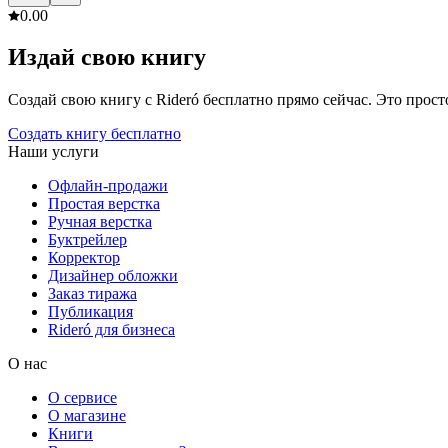
0.0
0
Издай свою книгу
Создай свою книгу с Rideró бесплатно прямо сейчас. Это просто,
Создать книгу бесплатно
Наши услуги
Офлайн-продажи
Простая верстка
Ручная верстка
Буктрейлер
Корректор
Дизайнер обложки
Заказ тиража
Публикация
Rideró для бизнеса
О нас
О сервисе
О магазине
Книги