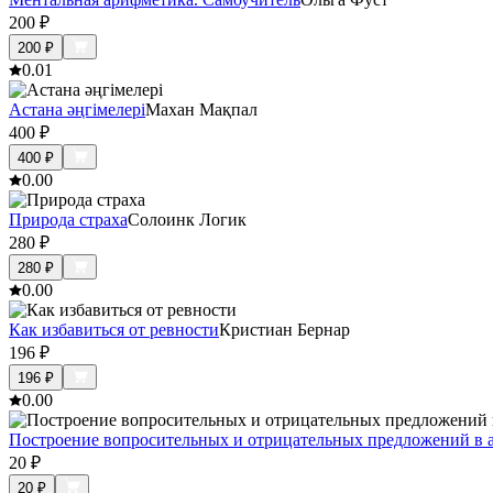
200
₽
200
₽
0.0
1
Астана әңгімелері
Махан Мақпал
400
₽
400
₽
0.0
0
Природа страха
Солоинк Логик
280
₽
280
₽
0.0
0
Как избавиться от ревности
Кристиан Бернар
196
₽
196
₽
0.0
0
Построение вопросительных и отрицательных предложений в 
20
₽
20
₽