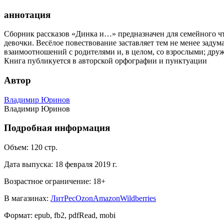
аннотация
Сборник рассказов «Динка и…» предназначен для семейного ч
девочки. Весёлое повествование заставляет тем не менее заду
взаимоотношений с родителями и, в целом, со взрослыми; дру
Книга публикуется в авторской орфографии и пунктуации
Автор
Владимир Юринов
Владимир Юринов
Подробная информация
Объем:
120
стр.
Дата выпуска:
18 февраля 2019 г.
Возрастное ограничение:
18
+
В магазинах:
ЛитРес
Ozon
Amazon
Wildberries
Формат:
epub, fb2, pdfRead, mobi