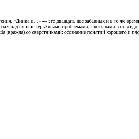
тения. «Динка и…» — это двадцать две забавных и в то же вре
маться над вполне серьёзными проблемами, с которыми в повсед
жба (вражда) со сверстниками; осознание понятий хорошего и п