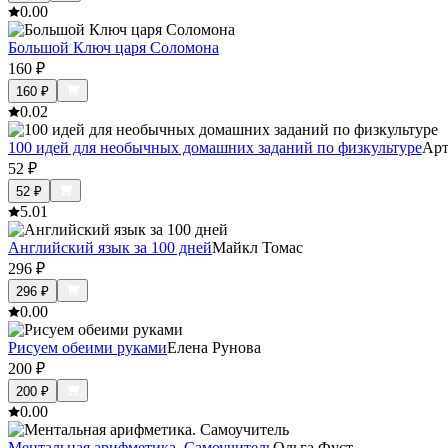
0.0
0
Большой Ключ царя Соломона
160
₽
160
₽
0.0
2
100 идей для необычных домашних заданий по физкультуре
Арт
52
₽
52
₽
5.0
1
Английский язык за 100 дней
Майкл Томас
296
₽
296
₽
0.0
0
Рисуем обеими руками
Елена Рунова
200
₽
200
₽
0.0
0
Ментальная арифметика. Самоучитель
Ольга Фуст