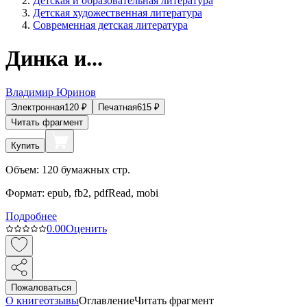
Детская и образовательная литература
Детская художественная литература
Современная детская литература
Динка и...
Владимир Юринов
Электронная
120
₽
Печатная
615
₽
Читать фрагмент
Купить
Объем:
120
бумажных стр.
Формат:
epub, fb2, pdfRead, mobi
Подробнее
0.0
0
Оценить
Пожаловаться
О книге
отзывы
Оглавление
Читать фрагмент