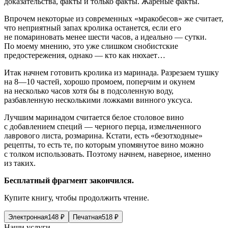
доказательства, факты и только факты. Жареные факты.
Впрочем некоторые из современных «мракобесов» же считает,
что неприятный запах кролика останется, если его
не помариновать менее шести часов, а идеально — сутки.
По моему мнению, это уже слишком снобистские
предостережения, однако — кто как нюхает…
Итак начнем готовить кролика из маринада. Разрезаем тушку
на 8—10 частей, хорошо промоем, поперчим и окунем
на несколько часов хотя бы в подсоленную воду,
разбавленную несколькими ложками винного уксуса.
Лучшим маринадом считается белое столовое вино
с добавлением специй — черного перца, измельченного
лаврового листа, розмарина. Кстати, есть «безотходные»
рецепты, то есть те, по которым упомянутое вино можно
с толком использовать. Поэтому начнем, наверное, именно
из таких.
Бесплатный фрагмент закончился.
Купите книгу, чтобы продолжить чтение.
Электронная
148
₽
Печатная
518
₽
Наши услуги