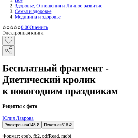
Все
Здоровье, Отношения и Личное развитие
Семья и здоровье
Медицина и здоровье
0.0
0
Оценить
Электронная книга
Бесплатный фрагмент -
Диетический кролик
к новогодним праздникам
Рецепты с фото
Юлия Лаврова
Электронная
148
₽
Печатная
518
₽
Формат:
epub, fb2, pdfRead, mobi