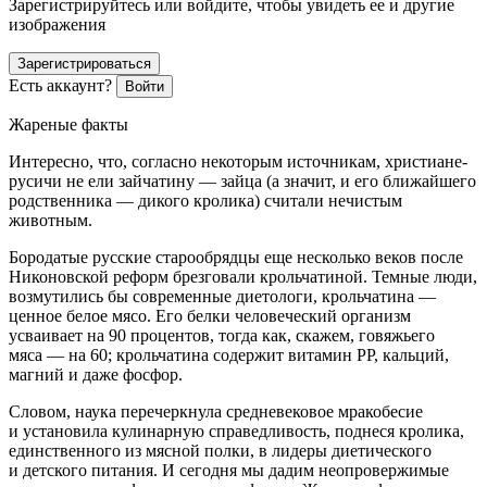
Зарегистрируйтесь или войдите, чтобы увидеть ее и другие
изображения
Зарегистрироваться
Есть аккаунт?
Войти
Жареные факты
Интересно, что, согласно некоторым источникам, христиане-
русичи не ели зайчатину — зайца (а значит, и его ближайшего
родственника — дикого кролика) считали нечистым
животным.
Бородатые русские старообрядцы еще несколько веков после
Никоновской реформ брезговали крольчатиной. Темные люди,
возмутились бы современные диетологи, крольчатина —
ценное белое мясо. Его белки человеческий организм
усваивает на 90 процентов, тогда как, скажем, говяжьего
мяса — на 60; крольчатина содержит витамин РР, кальций,
магний и даже фосфор.
Словом, наука перечеркнула средневековое мракобесие
и установила кулинарную справедливость, поднеся кролика,
единственного из мясной полки, в лидеры диетического
и детского питания. И сегодня мы дадим неопровержимые