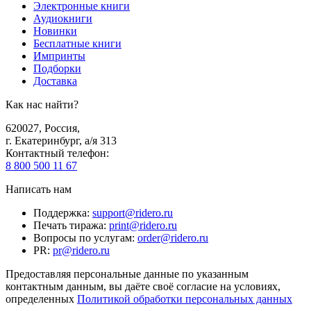
Электронные книги
Аудиокниги
Новинки
Бесплатные книги
Импринты
Подборки
Доставка
Как нас найти?
620027
,
Россия
,
г. Екатеринбург, а/я 313
Контактный телефон
:
8 800 500 11 67
Написать нам
Поддержка
:
support@ridero.ru
Печать тиража
:
print@ridero.ru
Вопросы по услугам
:
order@ridero.ru
PR
:
pr@ridero.ru
Предоставляя персональные данные по указанным
контактным данным, вы даёте своё согласие на условиях,
определенных
Политикой обработки персональных данных