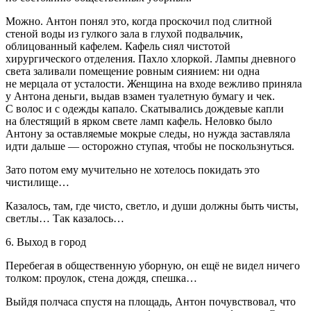
Можно. Антон понял это, когда проскочил под слитной
стеной воды из гулкого зала в глухой подвальчик,
облицованный кафелем. Кафель сиял чистотой
хирургического отделения. Пахло хлоркой. Лампы дневного
света заливали помещение ровным сиянием: ни одна
не мерцала от усталости. Женщина на входе вежливо приняла
у Антона деньги, выдав взамен туалетную бумагу и чек.
С волос и с одежды капало. Скатывались дождевые капли
на блестящий в ярком свете ламп кафель. Неловко было
Антону за оставляемые мокрые следы, но нужда заставляла
идти дальше — осторожно ступая, чтобы не поскользнуться.
Зато потом ему мучительно не хотелось покидать это
чистилище…
Казалось, там, где чисто, светло, и души должны быть чисты,
светлы… Так казалось…
6. Выход в город
Перебегая в общественную уборную, он ещё не видел ничего
толком: проулок, стена дождя, спешка…
Выйдя полчаса спустя на площадь, Антон почувствовал, что