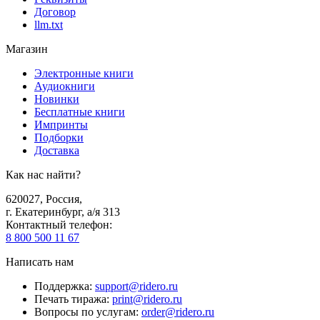
Договор
llm.txt
Магазин
Электронные книги
Аудиокниги
Новинки
Бесплатные книги
Импринты
Подборки
Доставка
Как нас найти?
620027
,
Россия
,
г. Екатеринбург, а/я 313
Контактный телефон
:
8 800 500 11 67
Написать нам
Поддержка
:
support@ridero.ru
Печать тиража
:
print@ridero.ru
Вопросы по услугам
:
order@ridero.ru