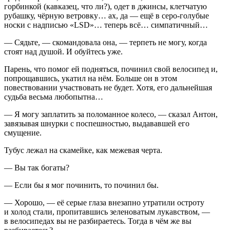
горбинкой (кавказец, что ли?), одет в джинсы, клетчатую
рубашку, чёрную ветровку… ах, да — ещё в серо-голубые
носки с надписью «LSD»… теперь всё… симпатичный…
— Сядьте, — скомандовала она, — терпеть не могу, когда
стоят над душой. И обуйтесь уже.
Парень, что помог ей подняться, починил свой велосипед и,
попрощавшись, укатил на нём. Больше он в этом
повествовании участвовать не будет. Хотя, его дальнейшая
судьба весьма любопытна…
— Я могу заплатить за поломанное
колес
о, — сказал Антон,
завязывая шнурки с поспешностью, выдававшей его
смущение.
Тубус лежал на скамейке, как межевая черта.
— Вы так богаты?
— Если бы я мог починить, то починил бы.
— Хорошо, — её серые глаза внезапно утратили остроту
и холод стали, пропитавшись зеленоватым лукавством, —
в велосипедах вы не разбираетесь. Тогда в чём же вы