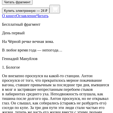
Читать фрагмент
Купить
электронную — 24 ₽
О книге
Оглавление
Читать
Бесплатный фрагмент
День первый
На Чёрной речке вечная зима.
В любое время года — непогода…
Геннадий Мануйлов
1. Бологое
Он внезапно проснулся на какой-то станции. Антон
проснулся от того, что прекратилось мерное покачивание
вагона, ставшее привычным за последние три дня, въевшееся
в мозг и застрявшее непрестанным перебоем стыков
в лабиринтах среднего уха. Неподвижность оглушала, как
тишина после долгого ора. Антон проснулся, но не открывал
глаз. Он слышал, как собирались (стараясь не разбудить его)
соседи по купе. За три дня пути эти люди стали частью его
жизни, теперь же часть его жизни вместе с этими людьми