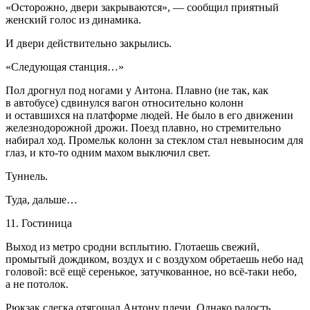
«Осторожно, двери закрываются», — сообщил приятный
женский голос из динамика.
И двери действительно закрылись.
«Следующая станция…»
Пол дрогнул под ногами у Антона. Плавно (не так, как
в автобусе) сдвинулся вагон относительно колонн
и оставшихся на платформе людей. Не было в его движении
железнодорожной дрожи. Поезд плавно, но стремительно
набирал ход. Промельк колонн за стеклом стал невыносим для
глаз, и кто-то одним махом выключил свет.
Туннель.
Туда, дальше…
11. Гостиница
Выход из метро сродни всплытию. Глотаешь свежий,
промытый дождиком, воздух и с воздухом обретаешь небо над
головой: всё ещё серенькое, затучкованное, но всё-таки небо,
а не потолок.
Рюкзак слегка отягощал Антону плечи. Однако радость