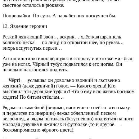
съестное осталось в рюкзаке.
Попрошайки. По сути. А парк без них поскучнел бы.
13. Явление героини
Резкий лязгающий звон… вскрик… хлёсткая шрапнель
волглого песка — по лицу, по открытой шее, по рукам…
вихрь вспугнутых перьев…
Антон инстинктивно дёрнулся в сторону и в тот же миг был
уже на ногах. Чёрный тубус подкатился к его ногам. Он
невольно наклонился поднять.
— Чёрт! — услышал он довольно звонкий и явственно
женский (даже девичий) голос. — Какого хрена! Кто
выставил эти дурацкие туфли?! Что б ему всю жизнь босиком
ходить! По битым стёклам…
Рядом со скамейкой (видимо, наскочив на неё со всего маху
и перелетев по инерции) лежал облепленный песком
велосипед, а рядом пыталась (безуспешно) подняться на ноги
молодая девушка в джинсах и футболке (то и другое —
бескомпромиссно чёрного цвета).