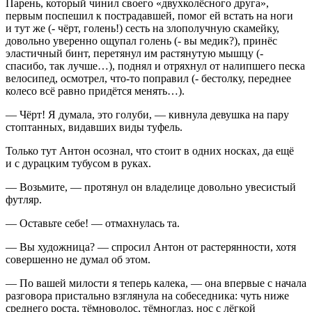
Парень, который чинил своего «двухколёсного друга»,
первым поспешил к пострадавшей, помог ей встать на ноги
и тут же (- чёрт, голень!) сесть на злополучную скамейку,
довольно уверенно ощупал голень (- вы медик?), принёс
эластичный бинт, перетянул им растянутую мышцу (-
спасибо, так лучше…), поднял и отряхнул от налипшего песка
велосипед, осмотрел, что-то поправил (- бестолку, переднее
колесо всё равно придётся менять…).
— Чёрт! Я думала, это голуби, — кивнула девушка на пару
стоптанных, видавших виды туфель.
Только тут Антон осознал, что стоит в одних носках, да ещё
и с дурацким тубусом в руках.
— Возьмите, — протянул он владелице довольно увесистый
футляр.
— Оставьте себе! — отмахнулась та.
— Вы художница? — спросил Антон от растерянности, хотя
совершенно не думал об этом.
— По вашей милости я теперь калека, — она впервые с начала
разговора пристально взглянула на собеседника: чуть ниже
среднего роста, тёмноволос, тёмноглаз, нос с лёгкой