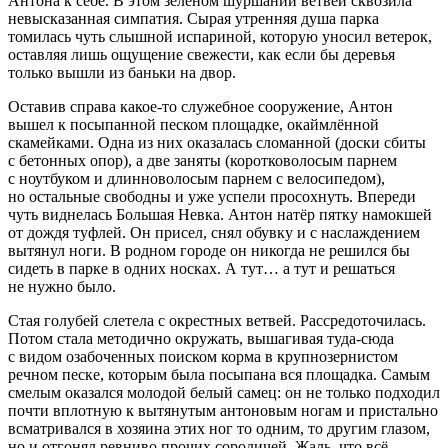
Антона к себе. В этом зелёном шуршании ветвей сквозила
невысказанная симпатия. Сырая утренняя душа парка
томилась чуть слышной испариной, которую уносил ветерок,
оставляя лишь ощущение свежести, как если бы деревья
только вышли из баньки на двор.
Оставив справа какое-то служебное сооружение, Антон
вышел к посыпанной песком площадке, окаймлённой
скамейками. Одна из них оказалась сломанной (доски сбиты
с бетонных опор), а две заняты (коротковолосым парнем
с ноутбуком и длинноволосым парнем с велосипедом),
но остальные свободны и уже успели просохнуть. Впереди
чуть виднелась Большая Невка. Антон натёр пятку намокшей
от дождя туфлей. Он присел, снял обувку и с наслаждением
вытянул ноги. В родном городе он никогда не решился бы
сидеть в парке в одних носках. А тут… а тут и решаться
не нужно было.
Стая голубей слетела с окрестных ветвей. Рассредоточилась.
Потом стала методично окружать, вышагивая туда-сюда
с видом озабоченных поиском корма в крупнозернистом
речном песке, которым была посыпана вся площадка. Самым
смелым оказался молодой белый самец: он не только подходил
почти вплотную к вытянутым антоновым ногам и пристально
всматривался в хозяина этих ног то одним, то другим глазом,
но и отгонял ревниво прочих сородичей. Жаль, что всё