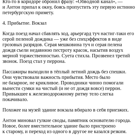
Кто-то в коридоре обронил фразу: «Обводной канал», —
и Антон припал к окну, боясь пропустить эту первую истинно
петербургскую примету.
4. Прибытие. Вокзал
Когда поезд начал сбавлять ход, арьергард туч настиг-таки его
серой пеленой дождика — уже без спецэффектов в виде
грозовых разрядов. Серая мешковина туч и серая пелена
дождя съели недавнюю пестроту красок, насытив воздух
мерной торжественностью. Суета стихла. Прозвенел третий
звонок. Поезд стал у перрона.
Пассажиры выходили в тёплый летний дождь без спешки.
Они чувствовали важность прибытия. Место было
не базарное, не крикливое. Проводники чинно помогали
вынести сумки на чистый (и не от дождя вовсе) перрон.
Привыкшее к железнодорожному ритму тело слегка
покачивало.
Похожее на музей здание вокзала вбирало в себя приезжих.
Антон миновал гулкие своды, памятник основателю города.
Новое, более вместительное здание было пристроено
к старому, и переход из одного в другое не казался резким.