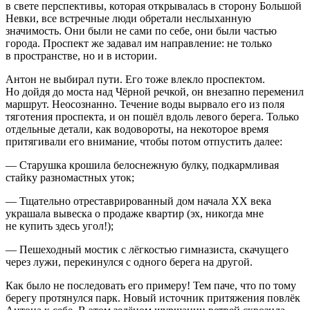
в свете перспективы, которая открывалась в сторону Большой
Невки, все встречные люди обретали неслыханную
значимость. Они были не сами по себе, они были частью
города. Проспект же задавал им направление: не только
в пространстве, но и в истории.
Антон не выбирал пути. Его тоже влекло проспектом.
Но дойдя до моста над Чёрной речкой, он внезапно переменил
маршрут. Неосознанно. Течение воды вырвало его из поля
тяготения проспекта, и он пошёл вдоль левого берега. Только
отдельные детали, как водовороты, на некоторое время
притягивали его внимание, чтобы потом отпустить далее:
— Старушка крошила белоснежную булку, подкармливая
стайку разномастных уток;
— Тщательно отреставрированный дом начала XX века
украшала вывеска о продаже квартир (эх, никогда мне
не купить здесь угол!);
— Пешеходный мостик с лёгкостью гимназиста, скачущего
через лужи, перекинулся с одного берега на другой.
Как было не последовать его примеру! Тем паче, что по тому
берегу протянулся парк. Новый источник притяжения повлёк