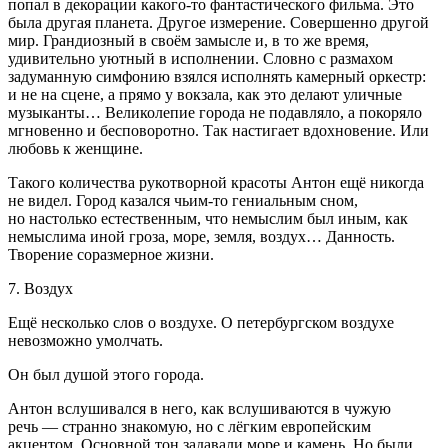
попал в декорации какого-то фантастического фильма. Это
была другая планета. Другое измерение. Совершенно другой
мир. Грандиозный в своём замысле и, в то же время,
удивительно уютный в исполнении. Словно с размахом
задуманную симфонию взялся исполнять камерный оркестр:
и не на сцене, а прямо у вокзала, как это делают уличные
музыканты… Великолепие города не подавляло, а покоряло
мгновенно и бесповоротно. Так настигает вдохновение. Или
любовь к женщине.
Такого количества рукотворной красоты Антон ещё никогда
не видел. Город казался чьим-то гениальным сном,
но настолько естественным, что немыслим был иным, как
немыслима иной гроза, море, земля, воздух… Данность.
Творение соразмерное жизни.
7. Воздух
Ещё несколько слов о воздухе. О петербургском воздухе
невозможно умолчать.
Он был душой этого города.
Антон вслушивался в него, как вслушиваются в чужую
речь — странно знакомую, но с лёгким европейским
акцентом. Основной тон задавали море и камень. Но были