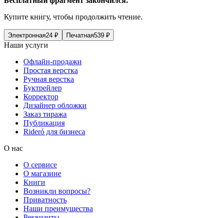
Бесплатный фрагмент закончился.
Купите книгу, чтобы продолжить чтение.
Электронная
24
₽
Печатная
539
₽
Наши услуги
Офлайн-продажи
Простая верстка
Ручная верстка
Буктрейлер
Корректор
Дизайнер обложки
Заказ тиража
Публикация
Rideró для бизнеса
О нас
О сервисе
О магазине
Книги
Возникли вопросы?
Приватность
Наши преимущества
Реквизиты