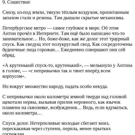
9. Сошествие
Снизу, из-под земли, тянуло тёплым воздухом, пропитанным
запахом стали и резины. Там дышали скрытые механизмы.
Петербургское метро — самое глубокое в мире. Об этом
Антон прочёл в Интернете. Там ещё было написано что-то
занимательное… Но, боже-боже, как же долог этот траурный
спуск. Как сведущ этот полукруглый свод. Как сосредоточены
будничные лица горожан… Ежедневно совершают они сей
обряд.
«А крутенький спуск-то, крутенький», — мелькнуло у Антона
в голове, — «с непривычки так и тянет вперёд всем
корпусом».
Но вокруг множество народу, падать особо некуда.
С непривычки около километра земной тверди над головой
щекотали нервы, вызывая прилив неровного, как язычок
пламени на сквозняке, возбуждения… Ведь, если вдуматься,
около километра…
Спуск долог. Нетерпеливые молодые сбегают вниз,
перескакивая через ступени, перила, менее прытких
сограждан.