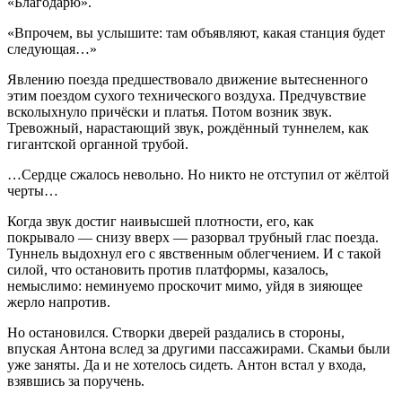
«Благодарю».
«Впрочем, вы услышите: там объявляют, какая станция будет
следующая…»
Явлению поезда предшествовало движение вытесненного
этим поездом сухого технического воздуха. Предчувствие
всколыхнуло причёски и платья. Потом возник звук.
Тревожный, нарастающий звук, рождённый туннелем, как
гигантской органной трубой.
…Сердце сжалось невольно. Но никто не отступил от жёлтой
черты…
Когда звук достиг наивысшей плотности, его, как
покрывало — снизу вверх — разорвал трубный глас поезда.
Туннель выдохнул его с явственным облегчением. И с такой
силой, что остановить против платформы, казалось,
немыслимо: неминуемо проскочит мимо, уйдя в зияющее
жерло напротив.
Но остановился. Створки дверей раздались в стороны,
впуская Антона вслед за другими пассажирами. Скамьи были
уже заняты. Да и не хотелось сидеть. Антон встал у входа,
взявшись за поручень.