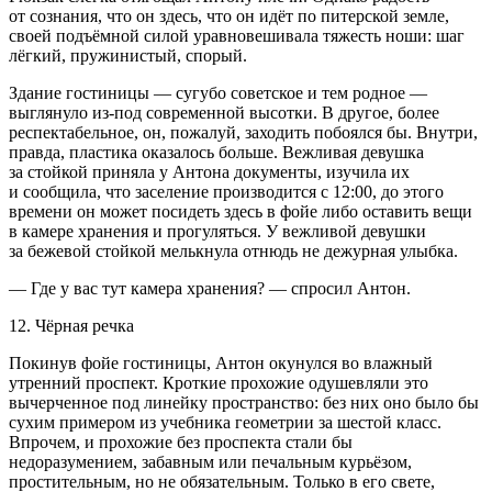
от сознания, что он здесь, что он идёт по питерской земле,
своей подъёмной силой уравновешивала тяжесть ноши: шаг
лёгкий, пружинистый, спорый.
Здание гостиницы — сугубо советское и тем родное —
выглянуло из-под современной высотки. В другое, более
респектабельное, он, пожалуй, заходить побоялся бы. Внутри,
правда, пластика оказалось больше. Вежливая девушка
за стойкой приняла у Антона документы, изучила их
и сообщила, что заселение производится с 12:00, до этого
времени он может посидеть здесь в фойе либо оставить вещи
в камере хранения и прогуляться. У вежливой девушки
за бежевой стойкой мелькнула отнюдь не дежурная улыбка.
— Где у вас тут камера хранения? — спросил Антон.
12. Чёрная речка
Покинув фойе гостиницы, Антон окунулся во влажный
утренний проспект. Кроткие прохожие одушевляли это
вычерченное под линейку пространство: без них оно было бы
сухим примером из учебника геометрии за шестой класс.
Впрочем, и прохожие без проспекта стали бы
недоразумением, забавным или печальным курьёзом,
простительным, но не обязательным. Только в его свете,