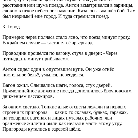
расстояния или шума поезда. Антон всматривался в зарницы,
словно в некое небесное знамение. Казалось, там шёл бой. Там
был незримый ещё город. И туда стремился поезд.
3. Город
Примерно через полчаса стало ясно, что поезд минует грозу.
В крайнем случае — застанет её арьергард.
Проводник прошёлся по вагону, стуча в двери: «Через
пятнадцать минут прибываем».
Антон сидел один в опустевшем купе. Он уже отнёс
постельное бельё, умылся, переоделся.
Вагон ожил. Слышались шаги, голоса, стук дверей.
Прямолинейное движение поезда дополнилось броуновским
движением пассажиров.
За окном светало. Тонкие алые отсветы лежали на первых
строениях пригорода — каких-то складах, будках, гаражах,
на товарных вагонах и лицах путевых рабочих, чьи
оранжевые жилетки были как нельзя в масть этому утру.
Пригороды кутались в заревой шёлк.