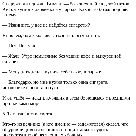
Снаружи лил дождь. Внутри — бесконечный людской поток.
Антон купил в ларьке карту города. Какой-то бомж подошёл
к нему.
— Извините, у вас не найдётся
сигар
еты?
Впрочем, бомж мог оказаться и старым хиппи.
— Нет. Не курю.
— Жаль. Утро немыслимо без чашки кофе и выкуренной
сигар
еты.
— Могу дать денег: купите себе пачку в ларьке.
— Благодарю, но мне нужна только одна
сигар
ета,
исключительно для тонуса.
И он ушёл — искать курящих в этом борющемся с вредными
привычками мире.
5. Там, где чисто, светло
Кто-то из великих (а кто именно — запамятовал) сказал, что
об уровне цивилизованности нации можно судить
по состоянию общественных уборных.