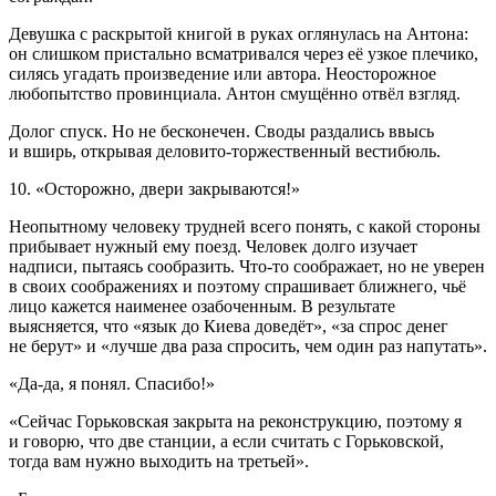
Девушка с раскрытой книгой в руках оглянулась на Антона:
он слишком пристально всматривался через её узкое плечико,
силясь угадать произведение или автора. Неосторожное
любопытство провинциала. Антон смущённо отвёл взгляд.
Долог спуск. Но не бесконечен. Своды раздались ввысь
и вширь, открывая деловито-торжественный вестибюль.
10. «Осторожно, двери закрываются!»
Неопытному человеку трудней всего понять, с какой стороны
прибывает нужный ему поезд. Человек долго изучает
надписи, пытаясь сообразить. Что-то соображает, но не уверен
в своих соображениях и поэтому спрашивает ближнего, чьё
лицо кажется наименее озабоченным. В результате
выясняется, что «язык до Киева доведёт», «за спрос денег
не берут» и «лучше два раза спросить, чем один раз напутать».
«Да-да, я понял. Спасибо!»
«Сейчас Горьковская закрыта на реконструкцию, поэтому я
и говорю, что две станции, а если считать с Горьковской,
тогда вам нужно выходить на третьей».