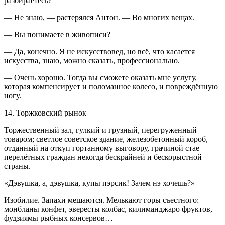
разбираетесь?
— Не знаю, — растерялся Антон. — Во многих вещах.
— Вы понимаете в живописи?
— Да, конечно. Я не искусствовед, но всё, что касается
искусства, знаю, можно сказать, профессионально.
— Очень хорошо. Тогда вы сможете оказать мне услугу,
которая компенсирует и поломанное
колес
о, и повреждённую
ногу.
14. Торжковский рынок
Торжественный зал, гулкий и грузный, перегруженный
товаром; светлое советское здание, железобетонный короб,
отданный на откуп гортанному выговору, грачиной стае
перелётных граждан некогда бескрайней и бескорыстной
страны.
«Дэвушка, а, дэвушка, купы пэрсик! Зачем нэ хочешь?»
Изобилие. Запахи мешаются. Мелькают горы съестного:
монбланы конфет, эвересты колбас, килиманджаро фруктов,
фудзиямы рыбных консервов…