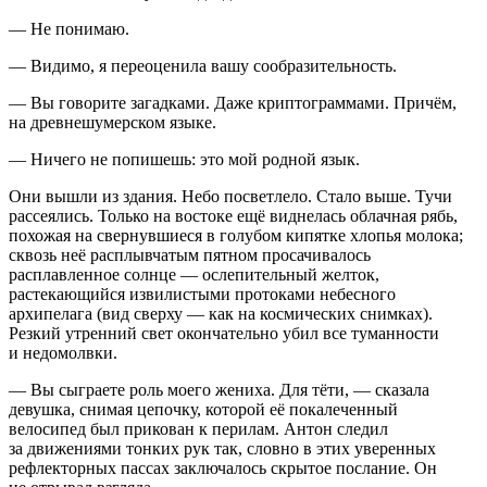
— Не понимаю.
— Видимо, я переоценила вашу сообразительность.
— Вы говорите загадками. Даже криптограммами. Причём,
на древнешумерском языке.
— Ничего не попишешь: это мой родной язык.
Они вышли из здания. Небо посветлело. Стало выше. Тучи
рассеялись. Только на востоке ещё виднелась облачная рябь,
похожая на свернувшиеся в голубом кипятке хлопья молока;
сквозь неё расплывчатым пятном просачивалось
расплавленное солнце — ослепительный желток,
растекающийся извилистыми протоками небесного
архипелага (вид сверху — как на космических снимках).
Резкий утренний свет окончательно убил все туманности
и недомолвки.
— Вы сыграете роль моего жениха. Для тёти, — сказала
девушка, снимая цепочку, которой её покалеченный
велосипед был прикован к перилам. Антон следил
за движениями тонких рук так, словно в этих уверенных
рефлекторных пассах заключалось скрытое послание. Он