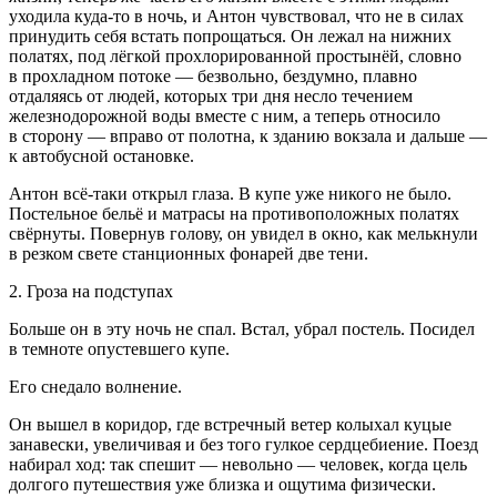
уходила куда-то в ночь, и Антон чувствовал, что не в силах
принудить себя встать попрощаться. Он лежал на нижних
полатях, под лёгкой прохлорированной простынёй, словно
в прохладном потоке — безвольно, бездумно, плавно
отдаляясь от людей, которых три дня несло течением
железнодорожной воды вместе с ним, а теперь относило
в сторону — вправо от полотна, к зданию вокзала и дальше —
к автобусной остановке.
Антон всё-таки открыл глаза. В купе уже никого не было.
Постельное бельё и матрасы на противоположных полатях
свёрнуты. Повернув голову, он увидел в окно, как мелькнули
в резком свете станционных фонарей две тени.
2. Гроза на подступах
Больше он в эту ночь не спал. Встал, убрал постель. Посидел
в темноте опустевшего купе.
Его снедало волнение.
Он вышел в коридор, где встречный ветер колыхал куцые
занавески, увеличивая и без того гулкое сердцебиение. Поезд
набирал ход: так спешит — невольно — человек, когда цель
долгого путешествия уже близка и ощутима физически.