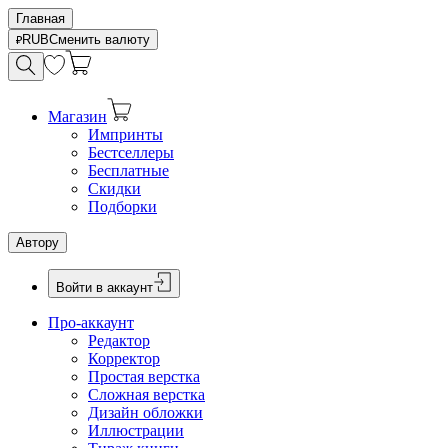
Главная
RUB
Сменить валюту
Магазин
Импринты
Бестселлеры
Бесплатные
Скидки
Подборки
Автору
Войти в аккаунт
Про-аккаунт
Редактор
Корректор
Простая верстка
Сложная верстка
Дизайн обложки
Иллюстрации