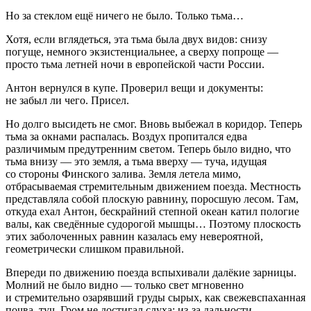
Но за стеклом ещё ничего не было. Только тьма…
Хотя, если вглядеться, эта тьма была двух видов: снизу
погуще, немного экзистенциальнее, а сверху попроще —
просто тьма летней ночи в европейской части
Росси
и.
Антон вернулся в купе. Проверил вещи и документы:
не забыл ли чего. Присел.
Но долго высидеть не смог. Вновь выбежал в коридор. Теперь
тьма за окнами распалась. Воздух пропитался едва
различимым предутренним светом. Теперь было видно, что
тьма внизу — это земля, а тьма вверху — туча, идущая
со стороны Финского залива. Земля летела мимо,
отбрасываемая стремительным движением поезда. Местность
представляла собой плоскую равнину, поросшую лесом. Там,
откуда ехал Антон, бескрайний степной океан катил пологие
валы, как сведённые судорогой мышцы… Поэтому плоскость
этих заболоченных равнин казалась ему невероятной,
геометрически слишком правильной.
Впереди по движению поезда вспыхивали далёкие зарницы.
Молний не было видно — только свет мгновенно
и стремительно озарявший груды сырых, как свежевспаханная
почва, туч. Гром не достигал слуха: из-за дальности