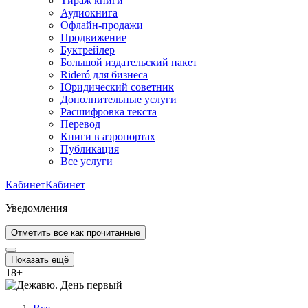
Тираж книги
Аудиокнига
Офлайн-продажи
Продвижение
Буктрейлер
Большой издательский пакет
Rideró для бизнеса
Юридический советник
Дополнительные услуги
Расшифровка текста
Перевод
Книги в аэропортах
Публикация
Все услуги
Кабинет
Кабинет
Уведомления
Отметить все как прочитанные
Показать ещё
18
+