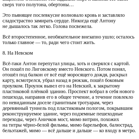
сверх того полутона, обертоны…
Это пьянящее послевкусие волновало кровь и заставляло
сладострастно замирать сердце. Никогда ещё Антону
не дышалось так легко. Голова посвежела.
Всё второстепенное, необязательное внезапно ушло; осталось
только главное — то, ради чего стоит жить.
8. На Невском
Всё-таки Антон перепутал улицы, хоть и сверялся с картой.
Он пошёл по Лиговскому вместо Невского. Потом понял,
отошёл под балкон от всё ещё моросящего дождя, раскрыл
карту, всмотрелся, убрал назад в рюкзак, пошёл боковым
проулком. Проулок вывел его на Невский, к закрытому
пластиковой плёнкой зданию. Проспект вобрал в себя нового
пешехода, направив его в общее течение, а течение повлекло
по невиданным доселе гранитным тротуарам, через
деревянный туннель под пластиковым пологом, покрывшим
реконструируемое здание, через подземные пешеходные
переходы, через Аничков мост, мимо витрин, похожих
на титры чёрно-белой фильмы, мимо барельефов, балюстрад,
бельэтажей, мимо — всё дальше и дальше — ко входу в метро.