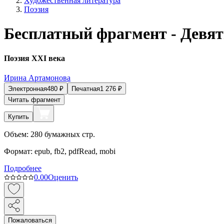
Художественная литература
Поэзия
Бесплатный фрагмент - Девят
Поэзия XXI века
Ирина Артамонова
Электронная
480
₽
Печатная
1 276
₽
Читать фрагмент
Купить
Объем:
280
бумажных стр.
Формат:
epub, fb2, pdfRead, mobi
Подробнее
0.0
0
Оценить
Пожаловаться