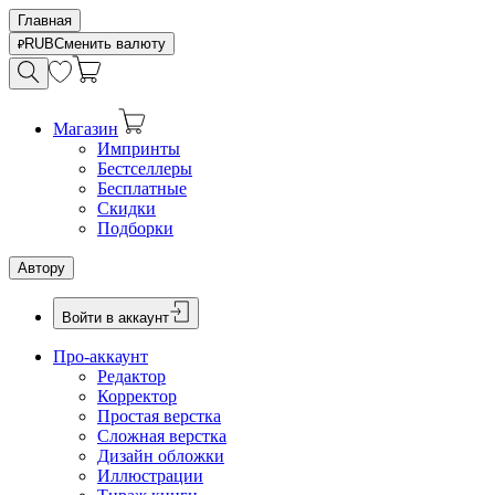
Главная
RUB
Сменить валюту
Магазин
Импринты
Бестселлеры
Бесплатные
Скидки
Подборки
Автору
Войти в аккаунт
Про-аккаунт
Редактор
Корректор
Простая верстка
Сложная верстка
Дизайн обложки
Иллюстрации