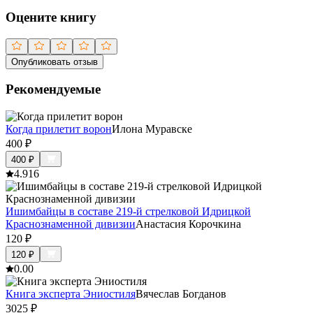
Оцените книгу
Опубликовать отзыв
Рекомендуемые
Когда прилетит ворон
Илона Муравске
400
₽
400
₽
4.9
16
Ишимбайцы в составе 219-й стрелковой Идрицкой
Краснознаменной дивизии
Анастасия Корочкина
120
₽
120
₽
0.0
0
Книга эксперта Эниостиля
Вячеслав Богданов
3025
₽