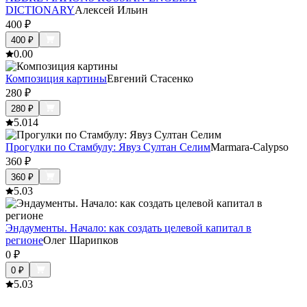
DICTIONARY
Алексей Ильин
400
₽
400
₽
0.0
0
Композиция картины
Евгений Стасенко
280
₽
280
₽
5.0
14
Прогулки по Стамбулу: Явуз Султан Селим
Marmara-Calypso
360
₽
360
₽
5.0
3
Эндаументы. Начало: как создать целевой капитал в
регионе
Олег Шарипков
0
₽
0
₽
5.0
3