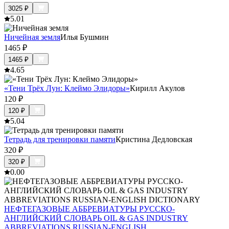
3025
₽
5.0
1
Ничейная земля
Илья Бушмин
1465
₽
1465
₽
4.6
5
«Тени Трёх Лун: Клеймо Элидоры»
Кирилл Акулов
120
₽
120
₽
5.0
4
Тетрадь для тренировки памяти
Кристина Дедловская
320
₽
320
₽
0.0
0
НЕФТЕГАЗОВЫЕ АББРЕВИАТУРЫ РУССКО-
АНГЛИЙСКИЙ СЛОВАРЬ OIL & GAS INDUSTRY
ABBREVIATIONS RUSSIAN-ENGLISH