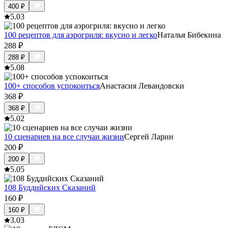
400
₽
5.0
3
100 рецептов для аэрогриля: вкусно и легко
Наталья Бибекина
288
₽
288
₽
5.0
8
100+ способов успокоиться
Анастасия Левандовски
368
₽
368
₽
5.0
2
10 сценариев на все случаи жизни
Сергей Ларин
200
₽
200
₽
5.0
5
108 Буддийских Сказаний
160
₽
160
₽
3.0
3