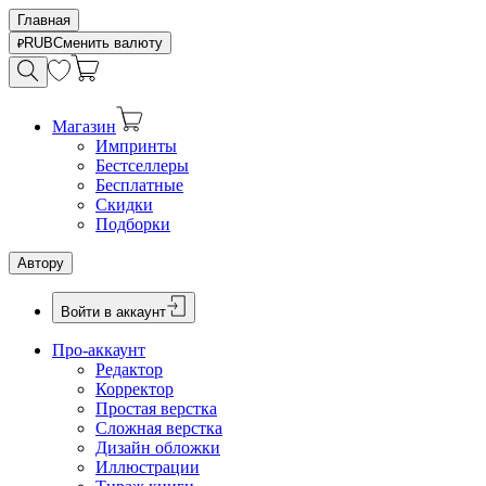
Главная
RUB
Сменить валюту
Магазин
Импринты
Бестселлеры
Бесплатные
Скидки
Подборки
Автору
Войти в аккаунт
Про-аккаунт
Редактор
Корректор
Простая верстка
Сложная верстка
Дизайн обложки
Иллюстрации