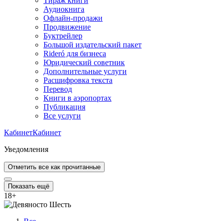
Тираж книги
Аудиокнига
Офлайн-продажи
Продвижение
Буктрейлер
Большой издательский пакет
Rideró для бизнеса
Юридический советник
Дополнительные услуги
Расшифровка текста
Перевод
Книги в аэропортах
Публикация
Все услуги
Кабинет
Кабинет
Уведомления
Отметить все как прочитанные
Показать ещё
18
+