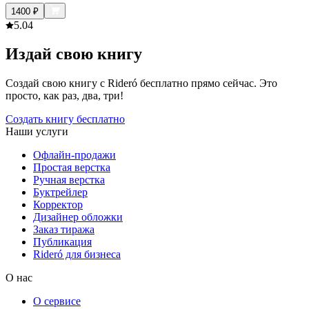
1400
₽
5.0
4
Издай свою книгу
Создай свою книгу с Rideró бесплатно прямо сейчас. Это
просто, как раз, два, три!
Создать книгу бесплатно
Наши услуги
Офлайн-продажи
Простая верстка
Ручная верстка
Буктрейлер
Корректор
Дизайнер обложки
Заказ тиража
Публикация
Rideró для бизнеса
О нас
О сервисе