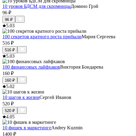
10 уроков БДСМ для скромницы
Домино Грэй
96
₽
96
₽
5.0
3
100 секретов кратного роста прибыли
Мария Сергеева
516
₽
516
₽
5.0
3
100 финансовых лайфхаков
Виктория Бондарева
160
₽
160
₽
5.0
2
10 шагов к жизни
Сергей Иванов
520
₽
520
₽
4.0
5
10 фишек в маркетинге
Andrey Kuzmin
1400
₽