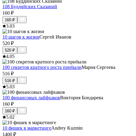
108 Буддийских Сказаний
160
₽
160
₽
3.0
3
10 шагов к жизни
Сергей Иванов
520
₽
520
₽
4.0
5
100 секретов кратного роста прибыли
Мария Сергеева
516
₽
516
₽
5.0
3
100 финансовых лайфхаков
Виктория Бондарева
160
₽
160
₽
5.0
2
10 фишек в маркетинге
Andrey Kuzmin
1400
₽