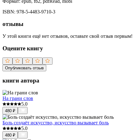
Формат:
epub, fb2, pdfRead, mobi
ISBN:
978-5-4483-9710-3
отзывы
У этой книги ещё нет отзывов, оставьте свой отзыв первым!
Оцените книгу
Опубликовать отзыв
книги автора
На грани слов
5.0
480
₽
Боль создаёт искусство, искусство вызывает боль
5.0
480
₽