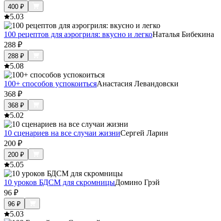
400
₽
5.0
3
100 рецептов для аэрогриля: вкусно и легко
Наталья Бибекина
288
₽
288
₽
5.0
8
100+ способов успокоиться
Анастасия Левандовски
368
₽
368
₽
5.0
2
10 сценариев на все случаи жизни
Сергей Ларин
200
₽
200
₽
5.0
5
10 уроков БДСМ для скромницы
Домино Грэй
96
₽
96
₽
5.0
3