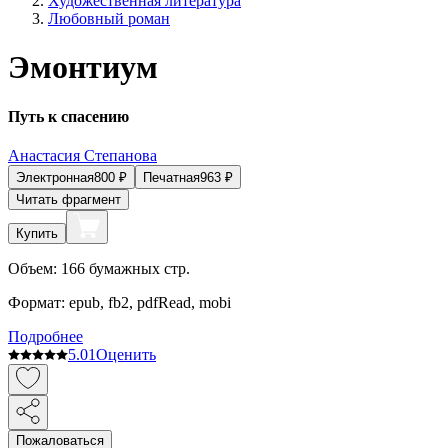
Художественная литература
Любовный роман
Эмонтиум
Путь к спасению
Анастасия Степанова
Электронная
800
₽
Печатная
963
₽
Читать фрагмент
Купить
Объем:
166
бумажных стр.
Формат:
epub, fb2, pdfRead, mobi
Подробнее
5.0
1
Оценить
Пожаловаться