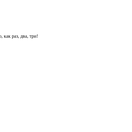
 как раз, два, три!