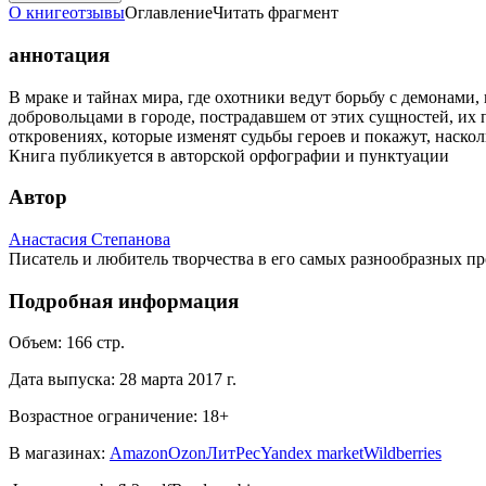
О книге
отзывы
Оглавление
Читать фрагмент
аннотация
В мраке и тайнах мира, где охотники ведут борьбу с демонами,
добровольцами в городе, пострадавшем от этих сущностей, их 
откровениях, которые изменят судьбы героев и покажут, наскол
Книга публикуется в авторской орфографии и пунктуации
Автор
Анастасия Степанова
Писатель и любитель творчества в его самых разнообразных пр
Подробная информация
Объем:
166
стр.
Дата выпуска:
28 марта 2017 г.
Возрастное ограничение:
18
+
В магазинах:
Amazon
Ozon
ЛитРес
Yandex market
Wildberries