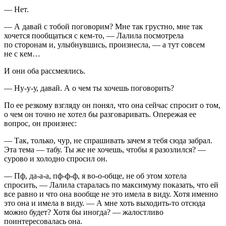
— Нет.
— А давай с тобой поговорим? Мне так грустно, мне так
хочется пообщаться с кем-то, — Лалила посмотрела
по сторонам и, улыбнувшись, произнесла, — а тут совсем
не с кем…
И они оба рассмеялись.
— Ну-у-у, давай. А о чем ты хочешь поговорить?
По ее резкому взгляду он понял, что она сейчас спросит о том,
о чем он точно не хотел бы разговаривать. Опережая ее
вопрос, он произнес:
— Так, только, чур, не спрашивать зачем я тебя сюда забрал.
Эта тема — табу. Ты же не хочешь, чтобы я разозлился? —
сурово и холодно спросил он.
— Пф, да-а-а, пф-ф-ф, я во-о-обще, не об этом хотела
спросить, — Лалила старалась по максимуму показать, что ей
все равно и что она вообще не это имела в виду. Хотя именно
это она и имела в виду. — А мне хоть выходить-то отсюда
можно будет? Хотя бы иногда? — жалостливо
поинтересовалась она.