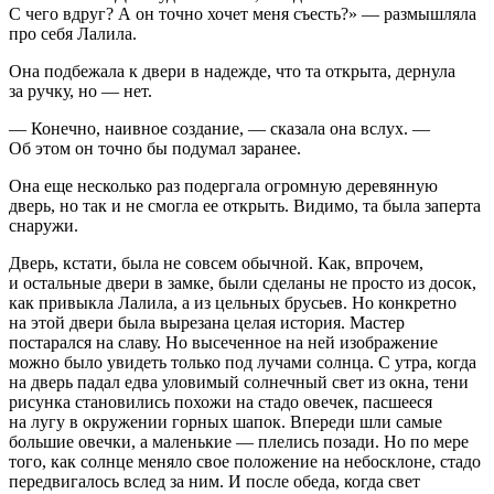
С чего вдруг? А он точно хочет меня съесть?» — размышляла
про себя Лалила.
Она подбежала к двери в надежде, что та открыта, дернула
за ручку, но — нет.
— Конечно, наивное создание, — сказала она вслух. —
Об этом он точно бы подумал заранее.
Она еще несколько раз подергала огромную деревянную
дверь, но так и не смогла ее открыть. Видимо, та была заперта
снаружи.
Дверь, кстати, была не совсем обычной. Как, впрочем,
и остальные двери в замке, были сделаны не просто из досок,
как привыкла Лалила, а из цельных брусьев. Но конкретно
на этой двери была вырезана целая история. Мастер
постарался на славу. Но высеченное на ней изображение
можно было увидеть только под лучами солнца. С утра, когда
на дверь падал едва уловимый солнечный свет из окна, тени
рисунка становились похожи на стадо овечек, пасшееся
на лугу в окружении горных шапок. Впереди шли самые
большие овечки, а маленькие — плелись позади. Но по мере
того, как солнце меняло свое положение на небосклоне, стадо
передвигалось вслед за ним. И после обеда, когда свет