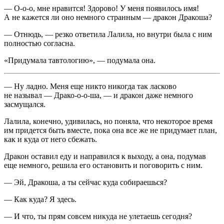
— О-о-о, мне нравится! Здорово! У меня появилось имя!
А не кажется ли оно немного странным — дракон Дракоша?
— Отнюдь, — резко ответила Лалила, но внутри была с ним
полностью согласна.
«Придумала тавтологию», — подумала она.
— Ну ладно. Меня еще никто никогда так
ласк
ово
не называл — Драко-о-о-ша, — и дракон даже немного
засмущался.
Лалила, конечно, удивилась, но поняла, что некоторое время
им придется быть вместе, пока она все же не придумает план,
как и куда от него сбежать.
Дракон оставил еду и направился к выходу, а она, подумав
еще немного, решила его остановить и поговорить с ним.
— Эй, Дракоша, а ты сейчас куда собираешься?
— Как куда? Я здесь.
— И что, ты прям совсем никуда не улетаешь сегодня?