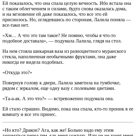
Ей показалось, что она спала целую вечность. Ибо встала она
с таким облегчением и силами, будто снова оказалась дома,
и на мгновение ей даже показалось, что все это ей
приснилось. Но, оглядевшись по сторонам, Лалила поняла —
все-таки нет.
«Хм… А что это там такое? Не помню, чтобы я что-то
подобное доставала», — подумала Лалила, глядя на стол.
На нем стояла шикарная ваза из разноцветного муранского
стекла, наполненная необычными фруктами, она даже
никогда не видела подобных.
«Откуда это?»
Повернув голову к двери, Лалила заметила на тумбочке,
рядом с зеркалом, еще одну вазу с полевыми цветами.
«Та-а-ак. А это что?» — встревоженно подумала она.
Ей стало страшно. Видимо, пока она спала, кто-то проник в ее
комнату и все это принес.
«Но кто? Дракон? Ага, как же! Больно надо ему этим
заниматься перед тем, как меня сожрать. Или он не хочет меня