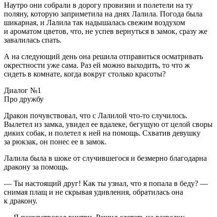
Наутро они собрали в дорогу провизии и полетели на ту
поляну, которую заприметила на днях Лалила. Погода была
шикарная, и Лалила так надышалась свежим воздухом
и ароматом цветов, что, не успев вернуться в замок, сразу же
завалилась спать.
А на следующий день она решила отправиться осматривать
окрестности уже сама. Раз ей можно выходить, то что ж
сидеть в комнате, когда вокруг столько красоты?
Диалог №1
Про дружбу
Дракон почувствовал, что с Лалилой что-то случилось.
Вылетел из замка, увидел ее вдалеке, бегущую от целой своры
диких собак, и полетел к ней на помощь. Схватив девушку
за рюкзак, он понес ее в замок.
Лалила была в шоке от случившегося и безмерно благодарна
дракону за помощь.
— Ты настоящий друг! Как ты узнал, что я попала в беду? —
снимая плащ и не скрывая удивления, обратилась она
к дракону.