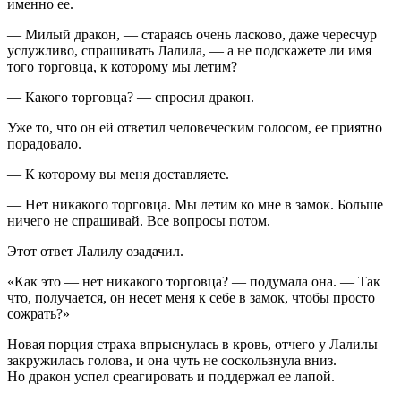
именно ее.
— Милый дракон, — стараясь очень
ласк
ово, даже чересчур
услужливо, спрашивать Лалила, — а не подскажете ли имя
того торговца, к которому мы летим?
— Какого торговца? — спросил дракон.
Уже то, что он ей ответил человеческим голосом, ее приятно
порадовало.
— К которому вы меня доставляете.
— Нет никакого торговца. Мы летим ко мне в замок. Больше
ничего не спрашивай. Все вопросы потом.
Этот ответ Лалилу озадачил.
«Как это — нет никакого торговца? — подумала она. — Так
что, получается, он несет меня к себе в замок, чтобы просто
сожрать?»
Новая порция страха впрыснулась в кровь, отчего у Лалилы
закружилась голова, и она чуть не соскользнула вниз.
Но дракон успел среагировать и поддержал ее лапой.