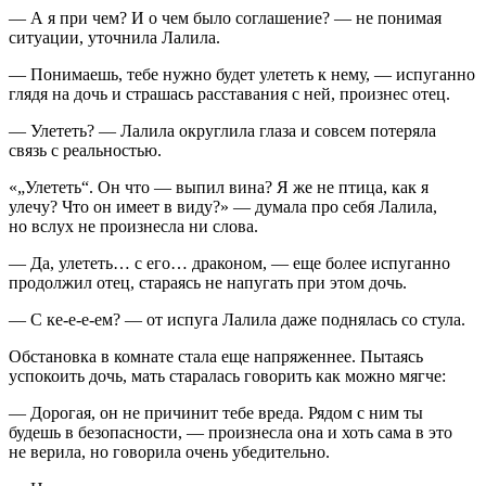
— А я при чем? И о чем было соглашение? — не понимая
ситуации, уточнила Лалила.
— Понимаешь, тебе нужно будет улететь к нему, — испуганно
глядя на дочь и страшась расставания с ней, произнес отец.
— Улететь? — Лалила округлила глаза и совсем потеряла
связь с реальностью.
«„Улететь“. Он что — выпил вина? Я же не птица, как я
улечу? Что он имеет в виду?» — думала про себя Лалила,
но вслух не произнесла ни слова.
— Да, улететь… с его… драконом, — еще более испуганно
продолжил отец, стараясь не напугать при этом дочь.
— С ке-е-е-ем? — от испуга Лалила даже поднялась со стула.
Обстановка в комнате стала еще напряженнее. Пытаясь
успокоить дочь, мать старалась говорить как можно мягче:
— Дорогая, он не причинит тебе вреда. Рядом с ним ты
будешь в безопасности, — произнесла она и хоть сама в это
не верила, но говорила очень убедительно.