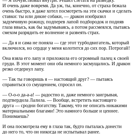
— Я почувствовал внутри. Решил слетать на разведку.
И очень даже вовремя. Да уж, ты, конечно, от страха бежала
очень быстро, я даже хотел посмотреть на эти скачки и сделать
ставки: ты или дикие собаки, — дракон изобразил
задумчивую рожицу, подперев лапой подбородок и подняв
глаза ввысь, как бы задумываясь, а потом рассмеялся, пытаясь
смехом разрядить ее волнение и развеять страх.
— Да я и сама не поняла — где этот турбодвигатель, который
включился, но сердце у меня колотится до сих пор. Потрогай!
Она взяла его лапу и приложила его огромный палец к своей
груди. В этот момент они оба немного засмущались. И дракон
резко отдернул лапу.
— Так ты говоришь я — настоящий друг? — пытаясь
справиться со смущением, спросил он.
— О-о-о да-а-а! — радостно и, даже немного заигрывая,
подтвердила Лалила. — Вообще, встретить настоящего
друга — сродни богатству. Такому, что не описать никакими
материальными благами! Это намного больше и ценнее.
Понимаешь?
И она посмотрела ему в глаза так, будто пыталась донести
до него то, что он никогда не испытывал ранее.