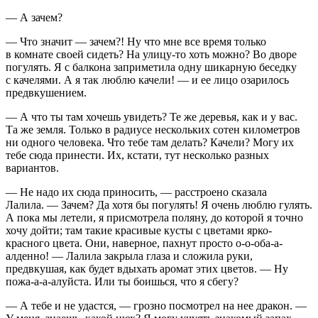
— А зачем?
— Что значит — зачем?! Ну что мне все время только
в комнате своей сидеть? На улицу-то хоть можно? Во дворе
погулять. Я с балкона заприметила одну шикарную беседку
с качелями. А я так люблю качели! — и ее лицо озарилось
предвкушением.
— А что ты там хочешь увидеть? Те же деревья, как и у вас.
Та же земля. Только в радиусе нескольких сотен километров
ни одного человека. Что тебе там делать? Качели? Могу их
тебе сюда принести. Их, кстати, тут несколько разных
вариантов.
— Не надо их сюда приносить, — расстроено сказала
Лалила. — Зачем? Да хотя бы погулять! Я очень люблю гулять.
А пока мы летели, я присмотрела поляну, до которой я точно
хочу дойти; там такие красивые кусты с цветами ярко-
красного цвета. Они, наверное, пахнут просто о-о-оба-а-
алденно! — Лалила закрыла глаза и сложила руки,
предвкушая, как будет вдыхать аромат этих цветов. — Ну
пожа-а-а-алуйста. Или ты боишься, что я сбегу?
— А тебе и не удастся, — грозно посмотрел на нее дракон. —