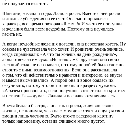
не получается взлететь.
Шли дни, месяца и годы. Лалила росла. Вместе с ней росли
и ложные убеждения на ее счет. Она часто проявляла
характер, все время повторяя «Я сама!» И часто ее поступки
и желания были всем неудобны. Поэтому она научилась
гасить их.
А когда неудобные желания погасли, она перестала хотеть. Ну
совсем не чувствовала чего хочет. И родители очень злились,
когда спрашивали: «А что ты хочешь на день рождения?»,
а она отвечала им сухо: «Не знаю…» С друзьями она своих
желаний тоже не осознавала, поэтому порой ей было сложно
строить с ними взаимоотношения. Если она рассказывала
о том, что ей действительно нравится и интересно, ее вкусы
и мысли высмеивались. А порой она и вовсе боялась их
озвучивать, потому что они точно шли вразрез с чужими.
«А зачем произносить, если получишь в ответ только критику
и негатив?» — думала Лалила и все чаще отмалчивалась.
Время бежало быстро, а она так и росла, живя «не свою
жизнь», не понимая, чего на самом деле хочет и ощущая свои
эмоции лишь частично. Будто кто-то раскрасил картину
только наполовину, оставив слишком много пустот.