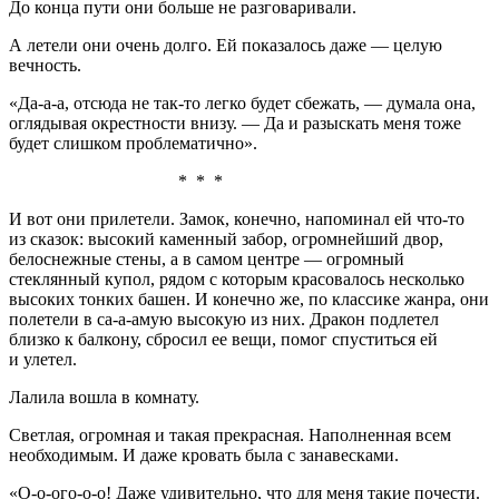
До конца пути они больше не разговаривали.
А летели они очень долго. Ей показалось даже — целую
вечность.
«Да-а-а, отсюда не так-то легко будет сбежать, — думала она,
оглядывая окрестности внизу. — Да и разыскать меня тоже
будет слишком проблематично».
* * *
И вот они прилетели. Замок, конечно, напоминал ей что-то
из сказок: высокий каменный забор, огромнейший двор,
белоснежные стены, а в самом центре — огромный
стеклянный купол, рядом с которым к
расов
алось несколько
высоких тонких башен. И конечно же, по классике жанра, они
полетели в са-а-амую высокую из них. Дракон подлетел
близко к балкону, сбросил ее вещи, помог спуститься ей
и улетел.
Лалила вошла в комнату.
Светлая, огромная и такая прекрасная. Наполненная всем
необходимым. И даже кровать была с занавесками.
«О-о-ого-о-о! Даже удивительно, что для меня такие почести.