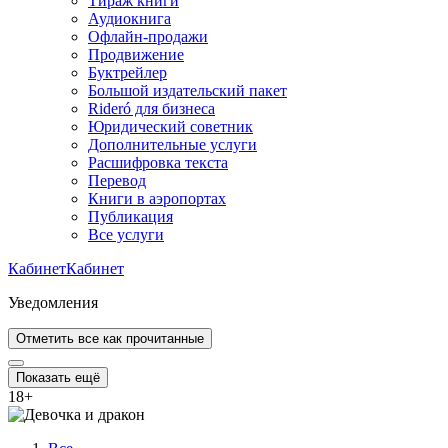
Тираж книги
Аудиокнига
Офлайн-продажи
Продвижение
Буктрейлер
Большой издательский пакет
Rideró для бизнеса
Юридический советник
Дополнительные услуги
Расшифровка текста
Перевод
Книги в аэропортах
Публикация
Все услуги
Кабинет
Кабинет
Уведомления
Отметить все как прочитанные
Показать ещё
18
+