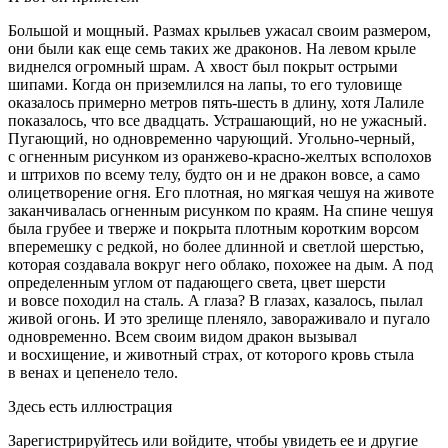
Большой и мощный. Размах крыльев ужасал своим размером,
они были как еще семь таких же драконов. На левом крыле
виднелся огромный шрам. А хвост был покрыт острыми
шипами. Когда он приземлился на лапы, то его туловище
оказалось примерно метров пять-шесть в длину, хотя Лалиле
показалось, что все двадцать. Устрашающий, но не ужасный.
Пугающий, но одновременно чарующий. Угольно-черный,
с огненным рисунком из оранжево-красно-желтых всполохов
и штрихов по всему телу, будто он и не дракон вовсе, а само
олицетворение огня. Его плотная, но мягкая чешуя на животе
заканчивалась огненным рисунком по краям. На спине чешуя
была грубее и тверже и покрыта плотным коротким ворсом
вперемешку с редкой, но более длинной и светлой шерстью,
которая создавала вокруг него облако, похожее на дым. А под
определенным углом от падающего света, цвет шерсти
и вовсе походил на сталь. А глаза? В глазах, казалось, пылал
живой огонь. И это зрелище пленяло, завораживало и пугало
одновременно. Всем своим видом дракон вызывал
и восхищение, и животный страх, от которого кровь стыла
в венах и цепенело тело.
Здесь есть иллюстрация
Зарегистрируйтесь или войдите, чтобы увидеть ее и другие