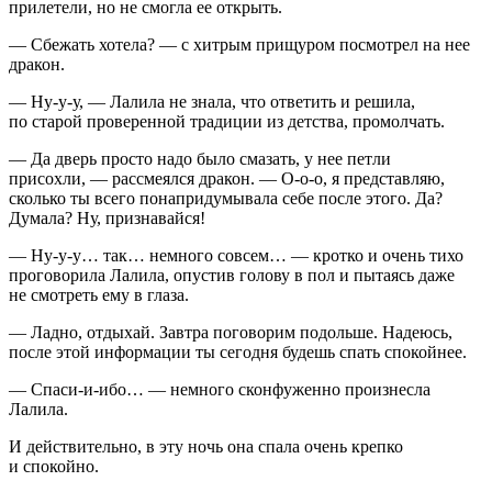
прилетели, но не смогла ее открыть.
— Сбежать хотела? — с хитрым прищуром посмотрел на нее
дракон.
— Ну-у-у, — Лалила не знала, что ответить и решила,
по старой проверенной традиции из детства, промолчать.
— Да дверь просто надо было смазать, у нее петли
присохли, — рассмеялся дракон. — О-о-о, я представляю,
сколько ты всего понапридумывала себе после этого. Да?
Думала? Ну, признавайся!
— Ну-у-у… так… немного совсем… — кротко и очень тихо
проговорила Лалила, опустив голову в пол и пытаясь даже
не смотреть ему в глаза.
— Ладно, отдыхай. Завтра поговорим подольше. Надеюсь,
после этой информации ты сегодня будешь спать спокойнее.
— Спаси-и-ибо… — немного сконфуженно произнесла
Лалила.
И действительно, в эту ночь она спала очень крепко
и спокойно.