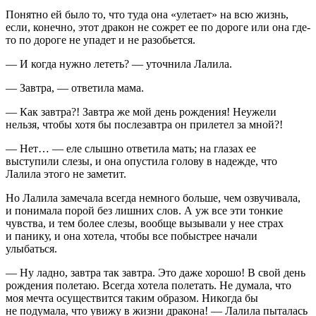
Понятно ей было то, что туда она «улетает» на всю жизнь,
если, конечно, этот дракон не сожрет ее по дороге или она где-
то по дороге не упадет и не разобьется.
— И когда нужно лететь? — уточнила Лалила.
— Завтра, — ответила мама.
— Как завтра?! Завтра же мой день рождения! Неужели
нельзя, чтобы хотя бы послезавтра он прилетел за мной?!
— Нет… — еле слышно ответила мать; на глазах ее
выступили слезы, и она опустила голову в надежде, что
Лалила этого не заметит.
Но Лалила замечала всегда немного больше, чем озвучивала,
и понимала порой без лишних слов. А уж все эти тонкие
чувства, и тем более слезы, вообще вызывали у нее страх
и панику, и она хотела, чтобы все побыстрее начали
улыбаться.
— Ну ладно, завтра так завтра. Это даже хорошо! В свой день
рождения полетаю. Всегда хотела полетать. Не думала, что
моя мечта осуществится
таким
образом. Никогда бы
не подумала, что увижу в жизни дракона! — Лалила пыталась