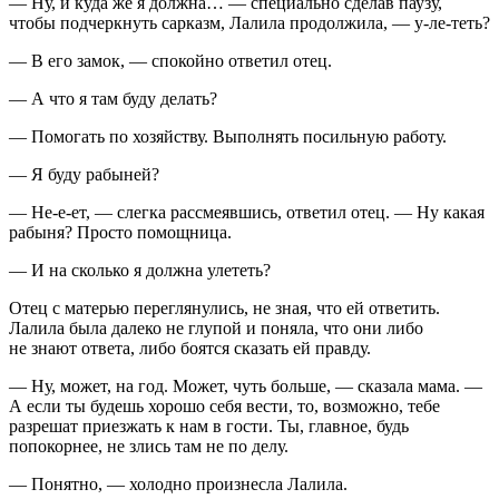
— Ну, и куда же я
должна
… — специально сделав паузу,
чтобы подчеркнуть сарказм, Лалила продолжила, — у-ле-теть?
— В его замок, — спокойно ответил отец.
— А что я там буду делать?
— Помогать по хозяйству. Выполнять посильную работу.
— Я буду рабыней?
— Не-е-ет, — слегка рассмеявшись, ответил отец. — Ну какая
рабыня? Просто помощница.
— И на сколько я должна улететь?
Отец с матерью переглянулись, не зная, что ей ответить.
Лалила была далеко не глупой и поняла, что они либо
не знают ответа, либо боятся сказать ей правду.
— Ну, может, на год. Может, чуть больше, — сказала мама. —
А если ты будешь хорошо себя вести, то, возможно, тебе
разрешат приезжать к нам в гости. Ты, главное, будь
попокорнее, не злись там не по делу.
— Понятно, — холодно произнесла Лалила.