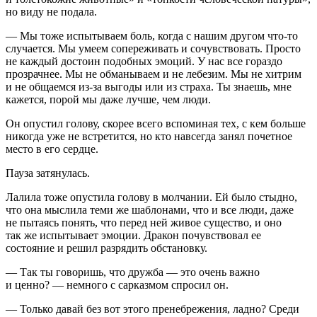
но виду не подала.
— Мы тоже испытываем боль, когда с нашим другом что-то
случается. Мы умеем сопереживать и сочувствовать. Просто
не каждый достоин подобных эмоций. У нас все гораздо
прозрачнее. Мы не обманываем и не лебезим. Мы не хитрим
и не общаемся из-за выгоды или из страха. Ты знаешь, мне
кажется, порой мы даже лучше, чем люди.
Он опустил голову, скорее всего вспоминая тех, с кем больше
никогда уже не встретится, но кто навсегда занял почетное
место в его сердце.
Пауза затянулась.
Лалила тоже опустила голову в молчании. Ей было стыдно,
что она мыслила теми же шаблонами, что и все люди, даже
не пытаясь понять, что перед ней живое существо, и оно
так же испытывает эмоции. Дракон почувствовал ее
состояние и решил разрядить обстановку.
— Так ты говоришь, что дружба — это очень важно
и ценно? — немного с сарказмом спросил он.
— Только давай без вот этого пренебрежения, ладно? Среди