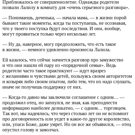
Приближалось ее совершеннолетие. Однажды родители
позвали Лалилу в комнату для «очень серьезного разговора».
— Понимаешь, доченька, — начала мама, — в жизни порой
бывают такие моменты, когда ты поступаешь, не осознавая,
что у твоего поступка будут последствия. И они, вообще,
могут проявиться только через несколько лет.
— Ну да, наверное, могу предположить, что есть такое
в жизни, — немного удивленно произнесла Лалила.
Ей казалось, что сейчас начнется разговор про замужество
и что они нашли ей пару из «порядочной семьи». Ведь
родители часто такое практикуют — идут вразрез
с желаниями и чувствами детей, пользуясь своим авторитетом
и козыряя либо своим опытом, либо тем, что их надо слушать,
иначе не получишь поддержку от них.
— Когда-то давно мы заключили соглашение с одним… —
продолжил отец, но запнулся, не зная, как преподнести
информацию наиболее деликатно, — с одним… торговцем.
Так вот, мы надеялись, что через столько лет он не вспомнит
про договоренность или уедет в какое-то другое королевство,
или, упаси Боже, даже умрет. Но он все же объявился, — отец
опустил голову и замолчал.