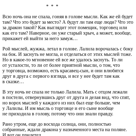
* * *
Всю ночь она не спала, гоняя в голове мысли. Как же ей будет
там? Что это будет за место? А будут ли там еще люди? Что это
за дракон такой? Как выглядит этот помещик, торговец или
как его там? Наверное, он уже старый хрыч, а может, вообще,
прикажет ей выйти за него замуж…
Рой мыслей, жужжа, летал в голове. Лалила ворочалась с боку
на бок. И заснуть не могла, и отделаться от этих мыслей тоже.
Но в какое-то мгновение ей все же удалось заснуть. То ли
от усталости, то ли от более приятной мысли, о том, что
у торговца, возможно, есть красавец-сын, и они влюбятся
друг в друга с первого взгляда, и все у нее будет там как
в сказке…
В эту ночь не спала не только Лалила. Мать с отцом лежали
в постели, отвернувшись друг от друга и делая вид, что спят,
но ворох мыслей у каждого из них был еще больше, чем
у Лалилы. И им мысль о торговце и его сыне вообще
не приходила в голову, потому что они знали правду.
Рано утром, еще до восхода солнца, они, полностью
собранные, ждали дракона у назначенного места на поляне.
И вот он прилетел.