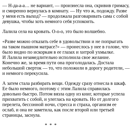
— Н-да-а-а… не вариант, — произнесла она, скривив гримасу,
и смиренно вернулась в комнату. — Ну что ж, подожду. Разве
у меня есть выход? — продолжала разговаривать сама с собой
девушка, чтобы хоть немного себя успокоить.
Лалила села на кровать. О-о-о, это было волшебно.
«Разве можно отказать себе в удовольствии и не попрыгать
на таком пышном матрасе?» — пронеслось у нее в голове, что
было видно по искоркам в ее глазах и хитрой ухмылке.
И Лалила незамедлительно исполнила свое желание.
Конечно же, за время пути она проголодалась. Достала
небольшой сверток — то, что положили в дорогу родители, —
и немного перекусила.
А затем стала разбирать вещи. Одежду сразу отнесла в шкаф.
Ее было немного, поэтому с этим Лалила справилась
довольно быстро. Потом вязла одну из книг, которые успела
прихватить с собой, и улеглась на кровать. Но от долгого
перелета, бессонной ночи, стресса и страха, организм ее
ослаб, и она не заметила, как после второй или третьей
страницы, заснула.
* * *