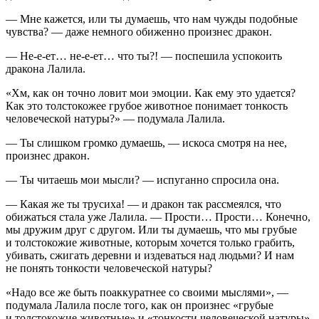
— Мне кажется, или ты думаешь, что нам чужды подобные
чувства? — даже немного обиженно произнес дракон.
— Не-е-ет… не-е-ет… что ты?! — поспешила успокоить
дракона Лалила.
«Хм, как он точно ловит мои эмоции. Как ему это удается?
Как это толстокожее грубое животное понимает тонкость
человеческой натуры?» — подумала Лалила.
— Ты слишком громко думаешь, — искоса смотря на нее,
произнес дракон.
— Ты читаешь мои мысли? — испуганно спросила она.
— Какая же ты трусиха! — и дракон так рассмеялся, что
обижаться стала уже Лалила. — Прости… Прости… Конечно,
мы дружим друг с другом. Или ты думаешь, что мы грубые
и толстокожие животные, которым хочется только грабить,
убивать, сжигать деревни и издеваться над людьми? И нам
не понять тонкости человеческой натуры?
«Надо все же быть поаккуратнее со своими мыслями», —
подумала Лалила после того, как он произнес «грубые
и толстокожие животные» и «тонкости человеческой натуры»,