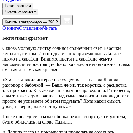
Пожаловаться
Читать фрагмент
Купить
электронную — 396 ₽
О книге
Оглавление
Читать
Бесплатный фрагмент
Сквозь молодую листву сочился солнечный свет. Бабочки
летали тут и там. И вот одна из них приземлилась Лалиле
прямо на сарафан. Видимо, цветы на сарафане чем-то
напомнили ей настоящие. Бабочка сидела неподвижно, только
смыкая и размыкая крылья.
«Хм… вы такие интересные существа, — начала Лалила
разговор с бабочкой. — Ваша жизнь так коротка, а расцветка
так прекрасна. Как же жизнь к вам несправедлива. Интересно,
а вы так же задумываетесь над смыслом жизни, как люди, или
просто не успеваете об этом подумать? Хотя какой смысл,
у вас, наверно, даже нет души…»
После последней фразы бабочка резко вспорхнула и улетела,
будто обиделась на слова Лалилы.
А Лалила легла на покрывало и продолжила созерцать