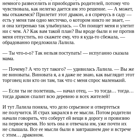
немного развеселить и приободрить родителей, потому что
чувствовала, как нелегко дается им это решение. — А может,
мы откажемся? Прилетит этот дракон, а я спрячусь в саду —
есть у меня там одно местечко, о котором никто не знает, —
и она хитренько так улыбнулась. — Он поищет меня и улетит
ни с чем. А? Как вам такой план? Вы вроде были и не против
меня отпустить, но скажете ему, что я куда-то сбежала, —
обрадованно предложила Лалила.
— Ты что-о-о? Так нельзя поступать! — испуганно сказала
мама.
— Почему? А что тут такого? — удивилась Лалила. — Вы же
не
вино
ваты.
Вино
вата я, а я даже не знаю, как выглядит этот
торговец или кто он там, так что с меня спрос маленький.
— Если ты не полетишь, — начал отец, — то тогда… тогда…
тогда дракон спалит всю деревню и всех жителей!
И тут Лалила поняла, что дело серьезное и отвертеться
не получится. И страх закрался в ее мысли. Потом родители
начали говорить, что соберут ей вещи в дорогу и провизию
на первое время. Но хоть она и отвечала им, уже почти их
не слышала. Все ее мысли были в завтрашнем дне и встрече
с этим… драконом.