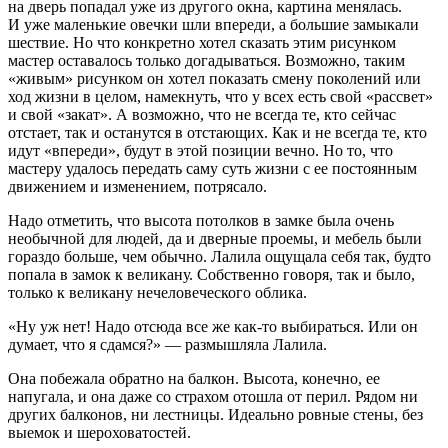
на дверь попадал уже из другого окна, картина менялась.
И уже маленькие овечки шли впереди, а большие замыкали
шествие. Но что конкретно хотел сказать этим рисунком
мастер оставалось только догадываться. Возможно, таким
«живым» рисунком он хотел показать смену поколений или
ход жизни в целом, намекнуть, что у всех есть свой «рассвет»
и свой «закат». А возможно, что не всегда те, кто сейчас
отстает, так и останутся в отстающих. Как и не всегда те, кто
идут «впереди», будут в этой позиции вечно. Но то, что
мастеру удалось передать саму суть жизни с ее постоянным
движением и изменением, потрясало.
Надо отметить, что высота потолков в замке была очень
необычной для людей, да и дверные проемы, и мебель были
гораздо больше, чем обычно. Лалила ощущала себя так, будто
попала в замок к великану. Собственно говоря, так и было,
только к великану нечеловеческого облика.
«Ну уж нет! Надо отсюда все же как-то выбираться. Или он
думает, что я сдамся?» — размышляла Лалила.
Она побежала обратно на балкон. Высота, конечно, ее
напугала, и она даже со страхом отошла от перил. Рядом ни
других балконов, ни лестницы. Идеально ровные стены, без
выемок и шероховатостей.