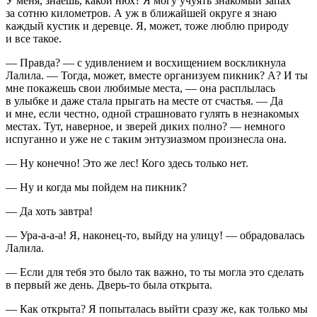
У меня, знаешь, какой нюх? Я могу учуять знакомый запах
за сотню километров. А уж в ближайшей округе я знаю
каждый кустик и деревце. Я, может, тоже люблю природу
и все такое.
— Правда? — с удивлением и восхищением воскликнула
Лалила. — Тогда, может, вместе организуем пикник? А? И ты
мне покажешь свои любимые места, — она расплылась
в улыбке и даже стала прыгать на месте от счастья. — Да
и мне, если честно, одной страшновато гулять в незнакомых
местах. Тут, наверное, и зверей диких полно? — немного
испуганно и уже не с таким энтузиазмом произнесла она.
— Ну конечно! Это же лес! Кого здесь только нет.
— Ну и когда мы пойдем на пикник?
— Да хоть завтра!
— Ура-а-а-а! Я, наконец-то, выйду на улицу! — обрадовалась
Лалила.
— Если для тебя это было так важно, то ты могла это сделать
в первый же день. Дверь-то была открыта.
— Как открыта? Я попыталась выйти сразу же, как только мы