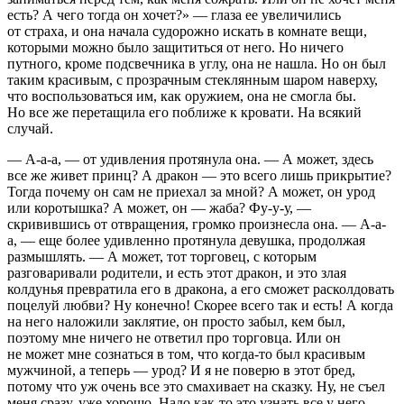
есть? А чего тогда он хочет?» — глаза ее увеличились
от страха, и она начала судорожно искать в комнате вещи,
которыми можно было защититься от него. Но ничего
путного, кроме подсвечника в углу, она не нашла. Но он был
таким красивым, с прозрачным стеклянным шаром наверху,
что воспользоваться им, как оружием, она не смогла бы.
Но все же перетащила его поближе к кровати. На всякий
случай.
— А-а-а, — от удивления протянула она. — А может, здесь
все же живет принц? А дракон — это всего лишь прикрытие?
Тогда почему он сам не приехал за мной? А может, он урод
или коротышка? А может, он — жаба? Фу-у-у, —
скривившись от отвращения, громко произнесла она. — А-а-
а, — еще более удивленно протянула девушка, продолжая
размышлять. — А может, тот торговец, с которым
разговаривали родители, и есть этот дракон, и это злая
колдунья превратила его в дракона, а его сможет расколдовать
поцел
уй любви? Ну конечно! Скорее всего так и есть! А когда
на него наложили заклятие, он просто забыл, кем был,
поэтому мне ничего не ответил про торговца. Или он
не может мне сознаться в том, что когда-то был красивым
мужчиной, а теперь — урод? И я не поверю в этот бред,
потому что уж очень все это смахивает на сказку. Ну, не съел
меня сразу, уже хорошо. Надо как-то это узнать все у него