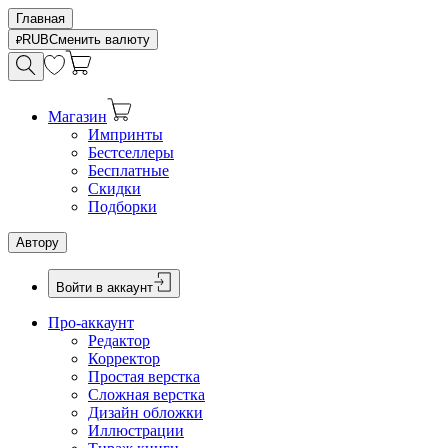
Главная
RUB
Сменить валюту
Магазин
Импринты
Бестселлеры
Бесплатные
Скидки
Подборки
Автору
Войти в аккаунт
Про-аккаунт
Редактор
Корректор
Простая верстка
Сложная верстка
Дизайн обложки
Иллюстрации