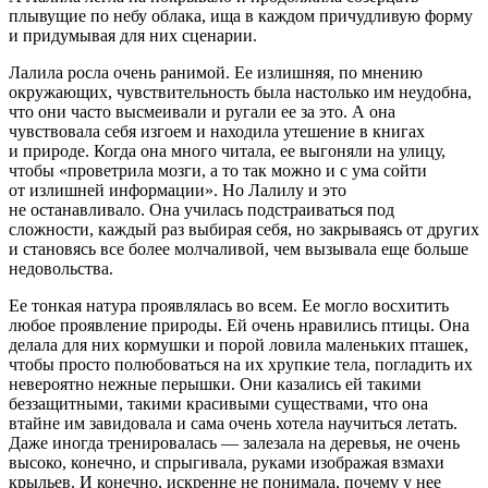
плывущие по небу облака, ища в каждом причудливую форму
и придумывая для них сценарии.
Лалила росла очень ранимой. Ее излишняя, по мнению
окружающих, чувствительность была настолько им неудобна,
что они часто высмеивали и ругали ее за это. А она
чувствовала себя изгоем и находила утешение в книгах
и природе. Когда она много читала, ее выгоняли на улицу,
чтобы «проветрила мозги, а то так можно и с ума сойти
от излишней информации». Но Лалилу и это
не останавливало. Она училась подстраиваться под
сложности, каждый раз выбирая себя, но закрываясь от других
и становясь все более молчаливой, чем вызывала еще больше
недовольства.
Ее тонкая натура проявлялась во всем. Ее могло восхитить
любое проявление природы. Ей очень нравились птицы. Она
делала для них кормушки и порой ловила маленьких пташек,
чтобы просто полюбоваться на их хрупкие тела, погладить их
невероятно нежные перышки. Они казались ей такими
беззащитными, такими красивыми существами, что она
втайне им завидовала и сама очень хотела научиться летать.
Даже иногда тренировалась — залезала на деревья, не очень
высоко, конечно, и спрыгивала, руками изображая взмахи
крыльев. И конечно, искренне не понимала, почему у нее