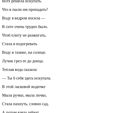
Всех решила искупать.
Что в пыли им пропадать?
Воду я ведром носила —
В сите очень трудно было.
Чтоб плиту не
разжиг
ать,
Стала я подогревать
Воду в тазике, на солнце.
Лучик грел ее до донца.
Теплая вода сказала:
— Ты б себя здесь искупала.
В этой
ласк
овой водичке
Мыла ручки, мыла личко,
Стала пахнуть, словно сад,
А потом взяла зайчат,