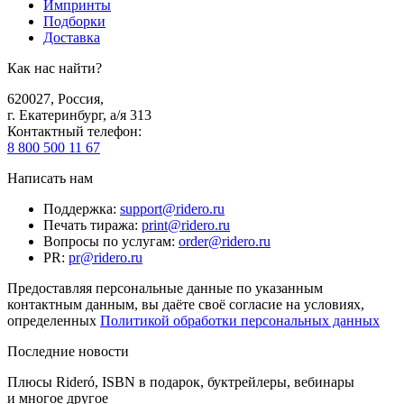
Импринты
Подборки
Доставка
Как нас найти?
620027
,
Россия
,
г. Екатеринбург, а/я 313
Контактный телефон
:
8 800 500 11 67
Написать нам
Поддержка
:
support@ridero.ru
Печать тиража
:
print@ridero.ru
Вопросы по услугам
:
order@ridero.ru
PR
:
pr@ridero.ru
Предоставляя персональные данные по указанным
контактным данным, вы даёте своё согласие на условиях,
определенных
Политикой обработки персональных данных
Последние новости
Плюсы Rideró, ISBN в подарок, буктрейлеры, вебинары
и многое другое