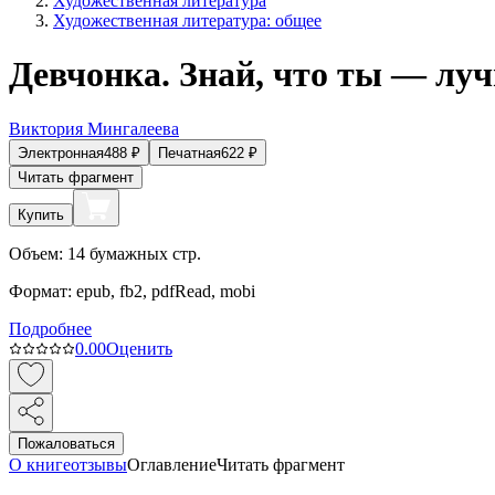
Художественная литература
Художественная литература: общее
Девчонка. Знай, что ты — лу
Виктория Мингалеева
Электронная
488
₽
Печатная
622
₽
Читать фрагмент
Купить
Объем:
14
бумажных стр.
Формат:
epub, fb2, pdfRead, mobi
Подробнее
0.0
0
Оценить
Пожаловаться
О книге
отзывы
Оглавление
Читать фрагмент