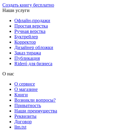
Создать книгу бесплатно
Наши услуги
Офлайн-продажи
Простая верстка
Ручная верстка
Буктрейлер
Корректор
Дизайнер обложки
Заказ тиража
Публикация
Rideró для бизнеса
О нас
О сервисе
О магазине
Книги
Возникли вопросы?
Приватность
Наши преимущества
Реквизиты
Договор
llm.txt