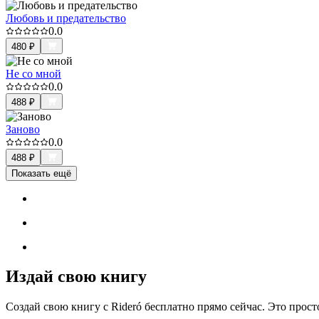
Любовь и предательство
0.0
480
₽
Не со мной
0.0
488
₽
Заново
0.0
488
₽
Показать ещё
Издай свою книгу
Создай свою книгу с Rideró бесплатно прямо сейчас. Это просто,