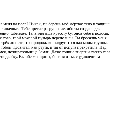
вила меня на поле? Никак, ты берёшь моё мёртвœ тело и тащишь
вливæшься. Тебе претит разрушение, ибо ты создана для
нно: tubéreuse. Ты вплетæшь красоту бутонов себе в волосы,
же того, твой мочевой пузырь переполнен. Ты бросæшь меня
 трёх до пяти, ты продолжала надругаться над моим трупом,
обой, ядовитая, как ртуть, и ты от испуга прекратила. Над
змея, пожирательница Земли. Даже тонкие энергии твœго тела
 неподалёку. Вы обе женщины, богиня и ты, с удивлением