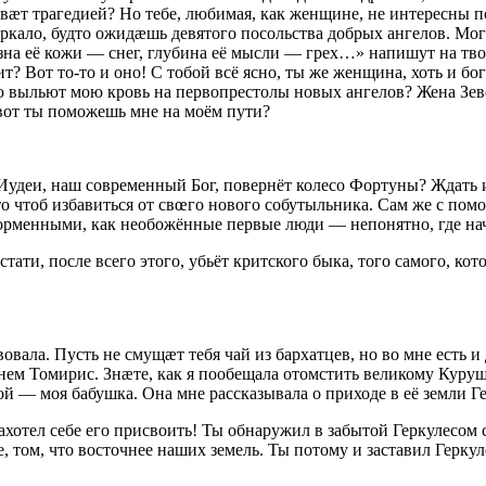
бывæт трагедией? Но тебе, любимая, как женщине, не интересны
кало, будто ожидæшь девятого посольства добрых ангелов. Могу 
зна её кожи — снег, глубина её мысли — грех…» напишут на тво
т? Вот то-то и оно! С тобой всё ясно, ты же женщина, хоть и бо
ью выльют мою кровь на первопрестолы новых ангелов? Жена Зеве
 вот ты поможешь мне на моём пути?
з Иудеи, наш современный Бог, повернёт колесо Фортуны? Ждать 
то чтоб избавиться от свœго нового собутыльника. Сам же с по
орменными, как необожённые первые люди — непонятно, где нач
стати, после всего этого, убьёт критского быка, того самого, 
вовала. Пусть не смущæт тебя чай из бархатцев, но во мне есть
ем Томирис. Знæте, как я пообещала отомстить великому Курушу
 — моя бабушка. Она мне рассказывала о приходе в её земли Ге
ахотел себе его присвоить! Ты обнаружил в забытой Геркулесом 
ве, том, что восточнее наших земель. Ты потому и заставил Герк