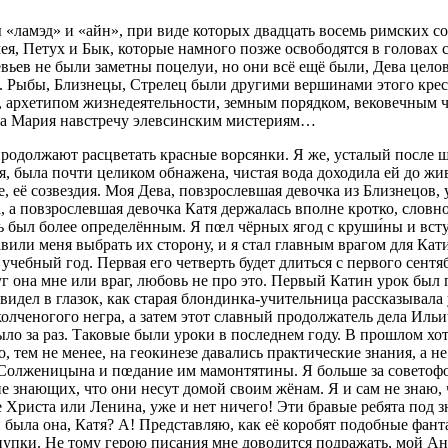
ы «ламэд» и «айн», при виде которых двадцать восемь римских со
ея, Петух и Бык, которые намного позже освободятся в головах 
ьев не были заметны поцелуи, но они всё ещё были, Дева целова
ст. Рыбы, Близнецы, Стрелец были другими вершинами этого кре
архетипом жизнедеятельности, земным порядком, вековечным чт
ева Мария навстречу элевсинским мистериям…
продолжают расцветать красные ворсянки. Я же, усталый после 
 была почти целиком обнажена, чистая вода доходила ей до живо
е, её созвездия. Моя Дева, повзрослевшая девочка из Близнецов
, а повзрослевшая девочка Катя держалась вполне кротко, словн
ь был более определённым. Я пœл чёрных ягод с круши́ны и всту
или меня выбрать их сторону, и я стал главным врагом для Кати,
 учебный год. Первая его четверть будет длиться с первого сентяб
г она мне или враг, любовь не про это. Первый Катин урок был
и видел в глазок, как старая блондинка-учительница рассказыва
лченогого негра, а затем этот славный продолжатель дела Ильич
было за раз. Таковые были уроки в последнем году. В прошлом х
, тем не менее, на геокинезе давались практические знания, а н
женицына и пœдание им мамонтятины. Я больше за советофобов,
е знающих, что они несут домой своим жёнам. Я и сам не знаю, ч
 Христа или Ленина, уже и нет ничего! Эти бравые ребята под з
была она, Катя? А! Представляю, как её коробят подобные фантаз
л пупки. Не тому герою писания мне доводится подражать, мой 