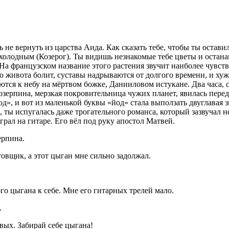
нь не вернуть из царства Аида. Как сказать тебе, чтобы ты оста
 холодным (Козерог). Ты видишь незнакомые тебе цветы и остана
На французском название этого растения звучит наиболее чувстве
о живота болит, суставы надрываются от долгого времени, и ху
ся к небу на мёртвом божке, Данииловом истукане. Два часа, с
озерпина, мерзкая покровительница чужих планет, явилась перед т
», и вот из маленькой буквы «йод» стала выползать двуглавая 
а, ты испугалась даже трогательного романса, который зазвучал
ал на гитаре. Его вёл под руку апостол Матвей.
ерпина.
товщик, а этот цыган мне сильно задолжал.
ого цыгана к себе. Мне его гитарных трелей мало.
.
ивых. Забирай себе цыгана!