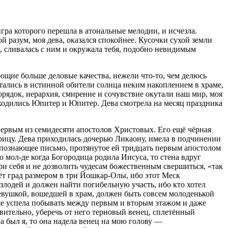
игра которого перешла в атональные мелодии, и исчезла.
 разум, моя дева, оказался спокойнее. Кусочки сухой земли
х, сливалась с ним и окружала тебя, подобно невидимым
яющие больше деловые качества, нежели что-то, чем делюсь
стались в истинной обители солнца неким накоплением в храме,
рядок, иерархия, смирение и сочувствие окутали наш мир, моя
аходились Юпитер и Юпитер. Дева смотрела на месяц праздника
ервым из семидесяти апостолов Христовых. Его ещё чёрная
крицу. Дева приходилась дочерью Ликаону, имела в подчинении
 познающее письмо, протянутое ей тридцать первым апостолом
 мол-де когда Богородица родила Иисуса, то стена вдруг
и себя и не дозволить чудесам божественным свершиться, «так
дёт град размером в три Йошкар-Олы, ибо этот Меск
излодей и должен найти погибельную участь, ибо кто хотел
девушкой, вошедшей в храм, должен быть совсем молоденькой
 уже успела побывать между первым и вторым этажом и даже
вительно, уберечь от него терновый венец, сплетённый
 а был я, то она надела венец на мою голову —