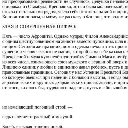
но преобразования реальности не случилось. Девушка печально
о поляках из Стамбула. Крестьянка, хоть и была молоденькой, 
стояла с остальными рядом, увела себя от ответа на мой вопро
Константинополем, и мœму же рассказу о Филоне, что родом из
ЗЛАЯ И СОВЕРШЕННАЯ ЦИФРА 6
Пять — число Афродиты. Однако мудрец Филон Александрийски
с одним шестиугольником на животе заместо пуповины, шла в а
нищим. Сегодня же праздник, дом и одежда печали этих просто
существ и человеческого незнания, которой сама себе казалась
Прекрасной и мужскую нечётную тройку Симона Мага в пятёрк
из всех чисел, означающего союз мужского с вершиной вверх и
Лишнюю единицу любви и единению давал ребёнок, пусть и дево
православные праздники. Сегодня у нас Успение Пресвятой Бог
об которую бьёшься при падении с большой высоты, и когда б
авраамических и крупных дхармических циклах жизни, и при мы
от этого, казалось бы, заурядного падения, пусть и с большой 
но изменяющей погодный строй —
ведь налетает страстный и могучий
Борей, взрывая тишины покой.