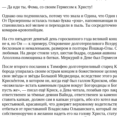
— Да иди ты, Фома, со своим Гермесом к Христу!
Однако она подчинилась, потому что знала и Одина, что Один в
От Прозерпины осталась только буква «рэш», напоминающая пик
становились всё мельче и переходили в пыль. Ты сосредоточен
комарам-кровопийцам.
На сто пятьдесят девятый день гороскопного года великий кон
не я, но Он — к примеру, Откровение долготерпеливого Вседер
бесхозным и немаленьким, размером в полторы Йошкар-Олы. Ог
любимая. На дворе стояли элул, шестая бхадра, седьмая ашвин
Аполлона-помощника в битвах. Меркурий в Деве был Гермесом в
После второго послания к Тимофею долготерпеливый старец Кр
борода упиралась своим острым концом в божественное целому
свои звёзды и звёзды Большой Медведицы, вследствие этого р
Крискéнтом, в котором он, когда ещё был галлом Криском, обв
«возжелала» встать каменным градом вокруг Богородицы и Бог
пусть же», — писал ещё Криск, а Дева читала, позабыв про ла
ответственен за тёмные деяния Вайнда, ответственен за каменн
ставить капкан, должен сам в капкан угодить, ибо кто хотел вы
крестьянкой, красавицей, что доверяет верховному водительст
отбиться от приставаний Влади́слава Ольшанского, который лю
собственноручно в желании надеть его на голову Христа, стату