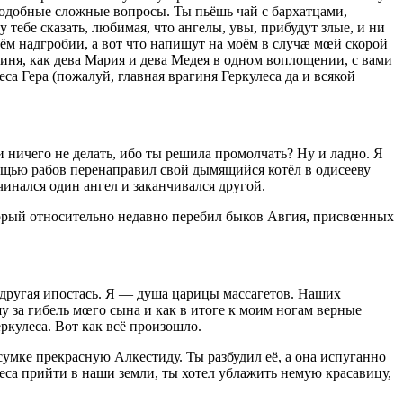
 подобные сложные вопросы. Ты пьёшь чай с бархатцами,
тебе сказать, любимая, что ангелы, увы, прибудут злые, и ни
ём надгробии, а вот что напишут на моём в случæ мœй скорой
гиня, как дева Мария и дева Медея в одном воплощении, с вами
са Гера (пожалуй, главная врагиня Геркулеса да и всякой
и ничего не делать, ибо ты решила промолчать? Ну и ладно. Я
мощью рабов перенаправил свой дымящийся котёл в одисееву
инался один ангел и заканчивался другой.
который относительно недавно перебил быков Авгия, присвœнных
 и другая ипостась. Я — душа царицы массагетов. Наших
 за гибель мœго сына и как в итоге к моим ногам верные
ркулеса. Вот как всё произошло.
сумке прекрасную Алкестиду. Ты разбудил её, а она испуганно
улеса прийти в наши земли, ты хотел ублажить немую красавицу,