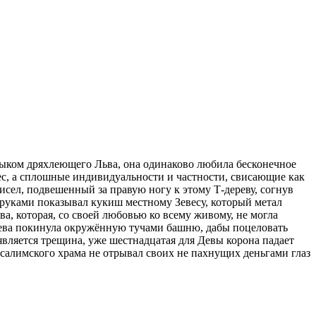
рыком дряхлеющего Льва, она одинаково любила бесконечное
ес, а сплошные индивидуальности и частности, свисающие как
сел, подвешенный за правую ногу к этому Т-дереву, согнув
 руками показывал кукиш местному Зевесу, который метал
а, которая, со своей любовью ко всему живому, не могла
Дева покинула окружённую тучами башню, дабы поцеловать
вляется трещина, уже шестнадцатая для Девы корона падает
усалимского храма не отрывал своих не пахнущих деньгами глаз