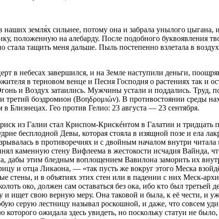
 наших земля́х сильнее, потому она и забрала унылого цыгана, 
у, положенную на алебарду. После подобного буквоявления твой
но стала тащить меня дальше. Пыль постепенно взлетала в возду
церт в небесах завершился, и на Земле наступили деньги, поощр
жителя в терновом венце и Песня Господня о растениях так и о
онь и Воздух затаились. Мужчины устали и поддались. Труд, по
а и третий боэдромион (Βοηδρομιών). В противостоянии среды н
 Близнецах. Гео против Гелио: 23 августа — 23 сентября.
иск из Галии стал Криспом-Крискéнтом в Галатии и тридцать п
дрие бесплодной Девы, которая стояла в изящной позе и ела ла
азрывалась в противоречиях и с двойным началом внутри читала
инял каменную стену Вифлеема в жестокости исчадия Вайнда, что
а, дабы этим бледным воплощением Вавилона заморить их внутр
крицу и отца Ликаона, — «так пусть же вокруг этого Меска взой
ые стены, и в объятиях этих стен или в падении с них Меск-арх
колоть око, должен сам оставаться без ока
, ибо кто был третьей 
ву и ищет свою верную меру. Она таковой и была, к её чести, и
бую серую лестницу называл роскошной, и даже, что совсем уди
ю которого ожидала здесь увидеть, но поскольку статуи не было,