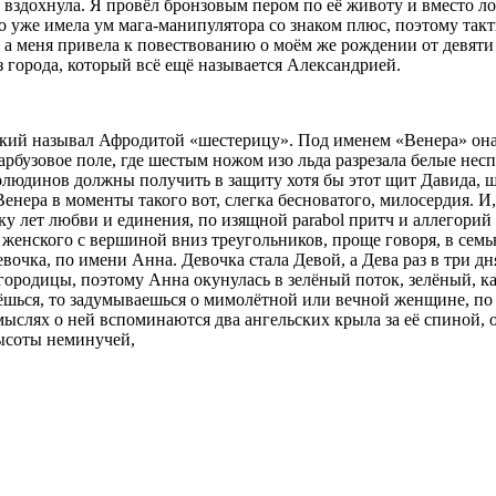
 вздохнула. Я провёл бронзовым пером по её животу и вместо л
но уже имела ум мага-манипулятора со знаком плюс, поэтому такти
с, а меня привела к повествованию о моём же рождении от девяти
 города, который всё ещё называется Александрией.
й называл Афродитой «шестерицу». Под именем «Венера» она бе
рбузовое поле, где шестым ножом изо льда разрезала белые несп
людинов должны получить в защиту хотя бы этот щит Давида, щи
 Венера в моменты такого вот, слегка бесноватого, милосердия. 
у лет любви и единения, по изящной parabol притч и аллегори
 женского с вершиной вниз треугольников, проще говоря, в семь
чка, по имени Анна. Девочка стала Девой, а Дева раз в три дня
ородицы, поэтому Анна окунулась в зелёный поток, зелёный, как 
ьёшься, то задумываешься о мимолётной или вечной женщине, по
слях о ней вспоминаются два ангельских крыла за её спиной, о
высоты неминучей,