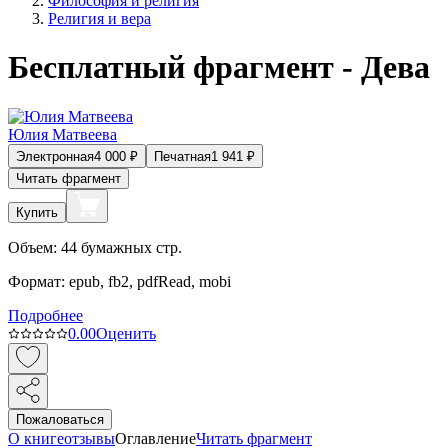
Философия и религия
Религия и вера
Бесплатный фрагмент - Дева
Юлия Матвеева
Электронная
4 000
₽
Печатная
1 941
₽
Читать фрагмент
Купить
Объем:
44
бумажных стр.
Формат:
epub, fb2, pdfRead, mobi
Подробнее
0.0
0
Оценить
Пожаловаться
О книге
отзывы
Оглавление
Читать фрагмент