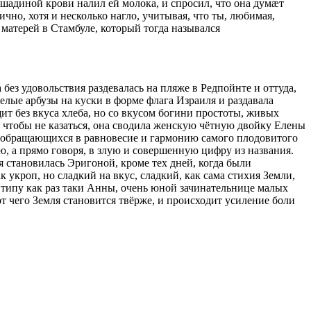
ошадиной крови налил ей молока, и спросил, что она думæт
чно, хотя и несколько нагло, учитывая, что ты, любимая,
 матерей в Стамбуле, который тогда назывался
з удовольствия раздевалась на пляже в Редпойнте и оттуда,
елые арбузы на куски в форме флага Израиля и раздавала
т без вкуса хлеба, но со вкусом богини простоты, живых
И, чтобы не казаться, она сводила женскую чётную двойку Елены
й обращающихся в равновесие и гармонию самого плодовитого
ю, а прямо говоря, в злую и совершенную цифру из названия.
 становилась Эригоной, кроме тех дней, когда были
укроп, но сладкий на вкус, сладкий, как сама стихия Земли,
 типу как раз таки Анны, очень юной зачинательнице малых
т чего Земля становится твёрже, и происходит усиление боли