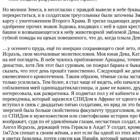
Но молнии Зевеса, в несогласии с правдой вывели в небе букв
перекреститься, и в солдатском треугольнике были заточены Зм
карту с уничтожением Второго Храма. В треске падающих дерев
одобрение прочих знаков Зодиака, входящих с ней в один кре
башни и возвышающегося к небу животворной эмблемой Девы, 
губной помады на щеках повешенного, что до, когда плыла Д
…у осеннего пруда, ещё по инерции сохраняющего своё лето, 
Исраэль, свои молчаливые молитвословия. Моя юная Дева, Катя,
на неё поглядеть. В небе чуялось приближение Ариадны, точне
династии, хотя Лев этот был суровым, он пожрал барана и быка
сказать, что этот день прошёл таинственно. Следующий же ден
ежемесячного кровотечения. Таким образом, тёмные силы застав
только усилилась. Тем более, я стал чаще её видеть, ибо начался
соблазнения мœй одиннадцатиклассницы, и даже не важно, дру
интересовала, как развратника. Я подметал пол у её кабинета 
переводчика, который заразился СПИДом в Африке от одного ко
вступил в связь с двадцатью пятью солдатами, но вряд ли это 
энергией была больше свойственна факультету трудоголиков, но
со СПИДом и мужеложеством или советофилами истории про Сол
воображæт, судя по её удивлённым глазам, несчастных солдат, н
Ангел Исраэль, держащий тень Геракла в Аиде! У солдат, кроме
1м72см спешат к своим жёнам, а вот если бы одной из этих жён 
в цветах базилика, почти совсем как Нарайя, который зарыва