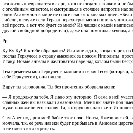
вся жизнь превращæтся в фарс, хотя никогда так толком и не 
с оголённым животом, и смотришься в стоящее напротив нас зер
один Агамемнон в мире не спасёт нас от кровавых дней. «Бели
гибели, в случæ если Геракл перехитрит меня и вновь уничтожи
всё просто, а вот что будет со мной? Из чашки с какой надпис
другой свободной добродетели), даже она помогала ахеянам, а
Pρ
Ку Ку Ку! Я к тебе обращаюсь! Или мне ждать, когда старик и
послал Геркулеса в страну амазонок за поясом Ипполиты, прос
Итаку. Новые ангелы в желтоватом паре над котлом были бесф
Тем временем мой Геркулес в компании героя Тесея (который, к
себе Геркулесом), они плыли…
Вдруг ты заговорила. Ты без прочтения оборвала меня:
— Я продолжу за тебя. Я знаю эту историю. Я сама в ней участ
славных жён вы называли амазонками. Меня вы знæте под имен
мужи положили его голову. Та, которую вы назывæте Ипполитой
Сам Арес подарил мœй бабке этот пояс. Но ты, Лжеэврисфей, з
молчала, т.к. её речь навеки будет прибывать в Аидовом царст
и не смей этого отрицать.