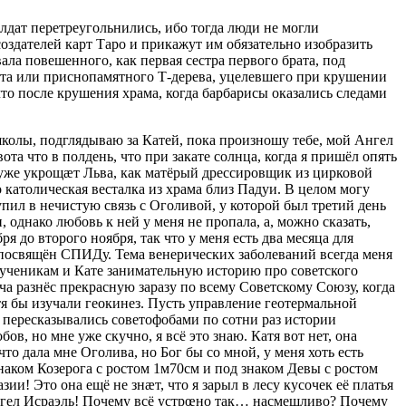
лдат перетреугольнились, ибо тогда люди не могли
создателей карт Таро и прикажут им обязательно изобразить
ла повешенного, как первая сестра первого брата, под
ста или приснопамятного Т-дерева, уцелевшего при крушении
о после крушения храма, когда барбарисы оказались следами
школы, подглядываю за Катей, пока произношу тебе, мой Ангел
та что в полдень, что при закате солнца, когда я пришёл опять
, уже укрощæт Льва, как матёрый дрессировщик из цирковой
о католическая весталка из храма близ Падуи. В целом могу
пил в нечистую связь с Оголивой, у которой был третий день
 однако любовь к ней у меня не пропала, а, можно сказать,
ря до второго ноября, так что у меня есть два месяца для
 посвящён СПИДу. Тема венерических заболеваний всегда меня
ла ученикам и Кате занимательную историю про советского
а разнёс прекрасную заразу по всему Советскому Союзу, когда
отя бы изучали геокинез. Пусть управление геотермальной
е пересказывались советофобами по сотни раз истории
 но мне уже скучно, я всё это знаю. Катя вот нет, она
то дала мне Оголива, но Бог бы со мной, у меня хоть есть
наком Козерога с ростом 1м70см и под знаком Девы с ростом
ии! Это она ещё не знæт, что я зарыл в лесу кусочек её платья
Ангел Исраэль! Почему всё устрœно так… насмешливо? Почему