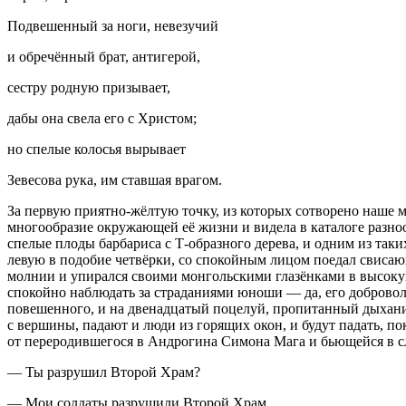
Подвешенный за ноги, невезучий
и обречённый брат, антигерой,
сестру родную призывает,
дабы она свела его с Христом;
но спелые колосья вырывает
Зевесова рука, им ставшая врагом.
За первую приятно-жёлтую точку, из которых сотворено наше 
многообразие окружающей её жизни и видела в каталоге разно
спелые плоды барбариса с Т-образного дерева, и одним из так
левую в подобие четвёрки, со спокойным лицом поедал свисаю
молнии и упирался своими монгольскими глазёнками в высокую 
спокойно наблюдать за страданиями юноши — да, его добровол
повешенного, и на двенадцатый поцелуй, пропитанный дыханием
с вершины, падают и люди из горящих окон, и будут падать, п
от переродившегося в Андрогина Симона Мага и бьющейся в сл
— Ты разрушил Второй Храм?
— Мои солдаты разрушили Второй Храм…