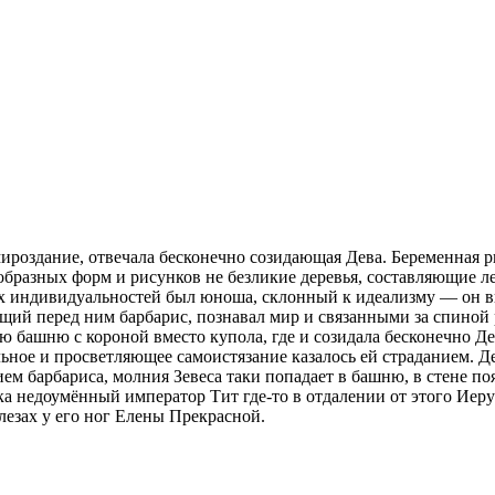
мироздание, отвечала бесконечно созидающая Дева. Беременная 
образных форм и рисунков не безликие деревья, составляющие л
их индивидуальностей был юноша, склонный к идеализму — он ви
щий перед ним барбарис, познавал мир и связанными за спиной
башню с короной вместо купола, где и созидала бесконечно Дев
ьное и просветляющее самоистязание казалось ей страданием. 
 барбариса, молния Зевеса таки попадает в башню, в стене поя
ока недоумённый император Тит где-то в отдалении от этого Иер
езах у его ног Елены Прекрасной.