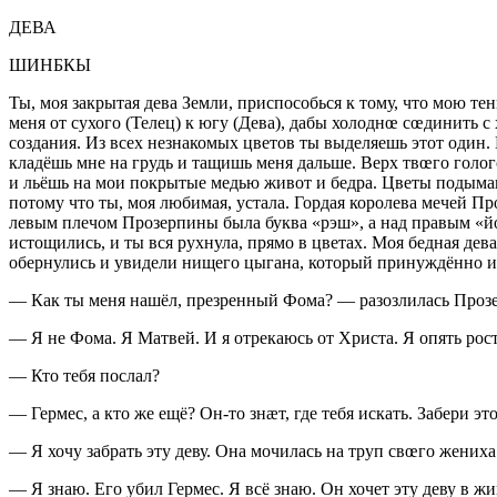
ДЕВА
ШИНБКЫ
Ты, моя закрытая дева Земли, приспособься к тому, что мою те
меня от сухого (Телец) к югу (Дева), дабы холоднœ сœдинить с
создания. Из всех незнакомых цветов ты выделяешь этот один. 
кладёшь мне на грудь и тащишь меня дальше. Верх твœго голог
и льёшь на мои покрытые медью живот и бедра. Цветы подымают
потому что ты, моя любимая, устала. Гордая королева мечей Пр
левым плечом Прозерпины была буква «рэш», а над правым «йод
истощились, и ты вся рухнула, прямо в цветах. Моя бедная дев
обернулись и увидели нищего цыгана, который принуждённо игр
— Как ты меня нашёл, презренный Фома? — разозлилась Проз
— Я не Фома. Я Матвей. И я отрекаюсь от Христа. Я опять рос
— Кто тебя послал?
— Гермес, а кто же ещё? Он-то знæт, где тебя искать. Забери эт
— Я хочу забрать эту деву. Она мочилась на труп свœго жениха
— Я знаю. Его убил Гермес. Я всё знаю. Он хочет эту деву в ж