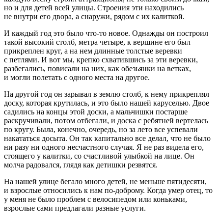
но и для детей всей улицы. Строения эти находились
не внутри его двора, а снаружи, рядом с их калиткой.
И каждый год это было что-то новое. Однажды он построил
такой высокий столб, метра четыре, к вершине его был
прикреплен круг, а на нем длинные толстые
веревк
и
с петлями. И вот мы, крепко схватившись за эти
веревк
и,
разбегались, повисали на них, как обезьянки на ветках,
и могли полетать с одного места на другое.
На другой год он зарывал в землю столб, к нему прикреплял
доску, которая крутилась, и это было нашей каруселью. Двое
садились на концы этой доски, а мальчишки постарше
раскручивали, потом отбегали, и доска с ребятней вертелась
по кругу. Была, конечно, очередь, но за лето все успевали
накататься досыта. Он так капитально все делал, что не было
ни разу ни одного несчастного случая. Я не раз видела его,
стоящего у калитки, со счастливой улыбкой на лице. Он
молча радовался, глядя как детишки резвятся.
На нашей улице бегало много детей, не меньше пятидесяти,
и взрослые относились к нам по-доброму. Когда умер отец, то
у меня не было проблем с велосипедом или коньками,
взрослые сами предлагали разные услуги.