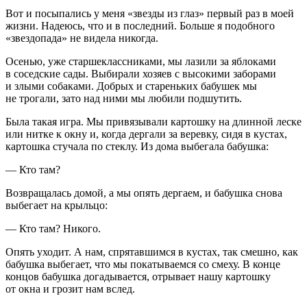
Вот и посыпались у меня «звезды из глаз» первый раз в моей
жизни. Надеюсь, что и в последний. Больше я подобного
«звездопада» не видела никогда.
Осенью, уже старшеклассниками, мы лазили за яблоками
в соседские сады. Выбирали хозяев с высокими заборами
и злыми собаками. Добрых и стареньких бабушек мы
не трогали, зато над ними мы любили подшутить.
Была такая игра. Мы привязывали картошку на длинной леске
или нитке к окну и, когда дергали за
веревк
у, сидя в кустах,
картошка стучала по стеклу. Из дома выбегала бабушка:
— Кто там?
Возвращалась домой, а мы опять дергаем, и бабушка снова
выбегает на крыльцо:
— Кто там? Никого.
Опять уходит. А нам, спрятавшимся в кустах, так смешно, как
бабушка выбегает, что мы покатываемся со смеху. В конце
концов бабушка догадывается, отрывает нашу картошку
от окна и грозит нам вслед.