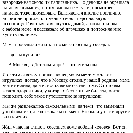
завороженная около их палисадника. Но девочка не обращала
на меня внимания, потом вышла ее мама и, посмотрев
на меня, тоже промолчала. Выглядела я вполне прилично,
но они не пригласили меня в свою «персональную»
песочницу. Грустная, я вернулась домой, а когда пришла
с работы мама, я рассказала об игрушках и попросила мне
купить такие же.
Мама пообещала узнать и позже спросила у соседки:
— Где вы купили?
— В Москве, в Детском мире! — ответила она.
И с этим ответом пришел конец моим мечтам о таких
игрушках, потому что в Москву, столицу нашей родины, мама
моя не ездила, да и все остальные соседи тоже. Это только
железнодорожники, у которых бесплатные билеты, могли
позволить себе такое путешествие за игрушками.
Мы же развлекались самодельными, да теми, что выменяли
у шобольника, а еще скакалки и мячи. Но были у нас и другие
развлечения.
Жил у нас на улице в соседнем доме добрый человек. Вот он
каждую весну строил аттракционы, не только своим дочкам,