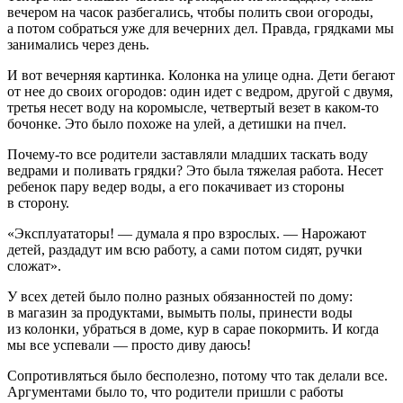
вечером на часок разбегались, чтобы полить свои огороды,
а потом собраться уже для вечерних дел. Правда, грядками мы
занимались через день.
И вот вечерняя картинка. Колонка на улице одна. Дети бегают
от нее до своих огородов: один идет с ведром, другой с двумя,
третья несет воду на коромысле, четвертый везет в каком-то
бочонке. Это было похоже на улей, а детишки на пчел.
Почему-то все родители заставляли младших таскать воду
ведрами и поливать грядки? Это была тяжелая работа. Несет
ребенок пару ведер воды, а его покачивает из стороны
в сторону.
«Эксплуататоры! — думала я про взрослых. — Нарожают
детей, раздадут им всю работу, а сами потом сидят, ручки
сложат».
У всех детей было полно разных обязанностей по дому:
в магазин за продуктами, вымыть полы, принести воды
из колонки, убраться в доме, кур в сарае покормить. И когда
мы все успевали — просто диву даюсь!
Сопротивляться было бесполезно, потому что так делали все.
Аргументами было то, что родители пришли с работы