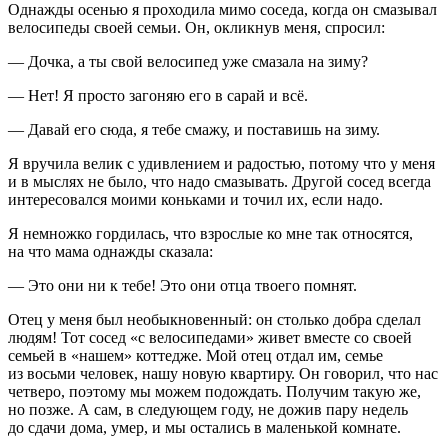
Однажды осенью я проходила мимо соседа, когда он смазывал
велосипеды своей семьи. Он, окликнув меня, спросил:
— Дочка, а ты свой велосипед уже смазала на зиму?
— Нет! Я просто загоняю его в сарай и всё.
— Давай его сюда, я тебе смажу, и поставишь на зиму.
Я вручила велик с удивлением и радостью, потому что у меня
и в мыслях не было, что надо смазывать. Другой сосед всегда
интересовался моими коньками и точил их, если надо.
Я немножко гордилась, что взрослые ко мне так относятся,
на что мама однажды сказала:
— Это они ни к тебе! Это они отца твоего помнят.
Отец у меня был необыкновенный: он столько добра сделал
людям! Тот сосед «с велосипедами» живет вместе со своей
семьей в «нашем» коттедже. Мой отец отдал им, семье
из восьми человек, нашу новую квартиру. Он говорил, что нас
четверо, поэтому мы можем подождать. Получим такую же,
но позже. А сам, в следующем году, не дожив пару недель
до сдачи дома, умер, и мы остались в маленькой комнате.