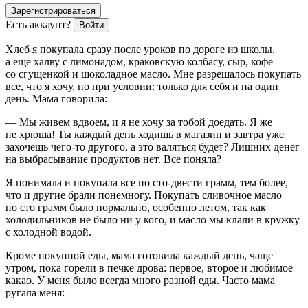
Зарегистрироваться
Есть аккаунт?
Войти
Хлеб я покупала сразу после уроков по дороге из школы,
а еще халву с лимонадом, краковскую колбасу, сыр, кофе
со сгущенкой и шоколадное масло. Мне разрешалось покупать
все, что я хочу, но при условии: только для себя и на один
день. Мама говорила:
— Мы живем вдвоем, и я не хочу за тобой доедать. Я же
не хрюша! Ты каждый день ходишь в магазин и завтра уже
захочешь чего-то другого, а это валяться будет? Лишних денег
на выбрасывание продуктов нет. Все поняла?
Я понимала и покупала все по сто-двести грамм, тем более,
что и другие брали понемногу. Покупать сливочное масло
по сто грамм было нормально, особенно летом, так как
холодильников не было ни у кого, и масло мы клали в кружку
с холодной водой.
Кроме покупной еды, мама готовила каждый день, чаще
утром, пока горели в печке дрова: первое, второе и любимое
какао. У меня было всегда много разной еды. Часто мама
ругала меня: