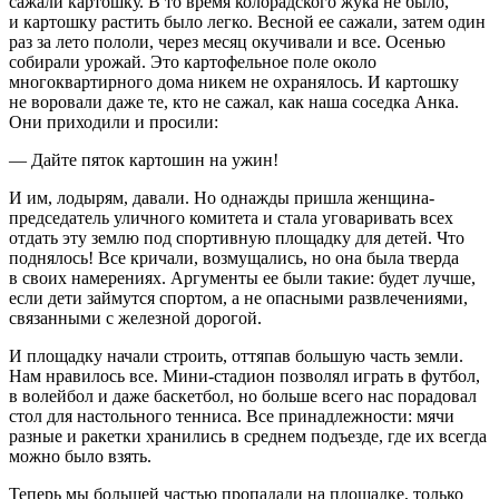
сажали картошку. В то время колорадского жука не было,
и картошку растить было легко. Весной ее сажали, затем один
раз за лето пололи, через месяц окучивали и все. Осенью
собирали урожай. Это картофельное поле около
многоквартирного дома никем не охранялось. И картошку
не воровали даже те, кто не сажал, как наша соседка Анка.
Они приходили и просили:
— Дайте пяток картошин на ужин!
И им, лодырям, давали. Но однажды пришла женщина-
председатель уличного комитета и стала уговаривать всех
отдать эту землю под спортивную площадку для детей. Что
поднялось! Все кричали, возмущались, но она была тверда
в своих намерениях. Аргументы ее были такие: будет лучше,
если дети займутся спортом, а не опасными развлечениями,
связанными с железной дорогой.
И площадку начали строить, оттяпав большую часть земли.
Нам нравилось все. Мини-стадион позволял играть в футбол,
в волейбол и даже баскетбол, но больше всего нас порадовал
стол для настольного тенниса. Все принадлежности: мячи
разные и ракетки хранились в среднем подъезде, где их всегда
можно было взять.
Теперь мы большей частью пропадали на площадке, только