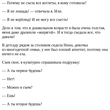
— Почему не съела все котлеты, я кому готовила?
— Я не лошадь! — отвечала я. Или.
— Я не верблюд! И не могу все съесть!
Дело в том, что в дошкольном возрасте я была очень толстая,
меня даже дразнили «жирягой». И я тогда съедала все, что
давали!
В детсаду рядом за столиком сидела Нина, девочка
из многодетной семьи, у нее был плохой аппетит, поэтому она
ничего не ела.
Съев свое, я культурно спрашивала подружку:
— А ты первое будешь?
— Нет!
— Можно я съем?
— Ешь!
— А ты второе будешь?