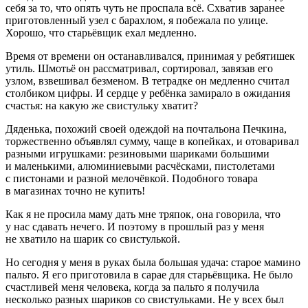
себя за то, что опять чуть не проспала всё. Схватив заранее
приготовленный узел с барахлом, я побежала по улице.
Хорошо, что старьёвщик ехал медленно.
Время от времени он останавливался, принимая у ребятишек
утиль. Шмотьё он рассматривал, сортировал, завязав его
узлом, взвешивал безменом. В тетрадке он медленно считал
столбиком цифры. И сердце у ребёнка замирало в ожидания
счастья: на какую же свистульку хватит?
Дяденька, похожий своей одеждой на почтальона Печкина,
торжественно объявлял сумму, чаще в копейках, и отоваривал
разными игрушками: резиновыми шариками большими
и маленькими, алюминиевыми расчёсками, пистолетами
с пистонами и разной мелочёвкой. Подобного товара
в магазинах точно не купить!
Как я не просила маму дать мне тряпок, она говорила, что
у нас сдавать нечего. И поэтому в прошлый раз у меня
не хватило на шарик со свистулькой.
Но сегодня у меня в руках была большая удача: старое мамино
пальто. Я его приготовила в сарае для старьёвщика. Не было
счастливей меня человека, когда за пальто я получила
несколько разных шариков со свистульками. Не у всех был