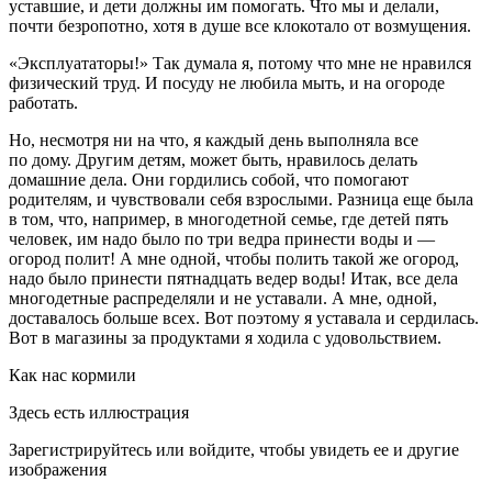
уставшие, и дети должны им помогать. Что мы и делали,
почти безропотно, хотя в душе все клокотало от возмущения.
«Эксплуататоры!» Так думала я, потому что мне не нравился
физический труд. И посуду не любила мыть, и на огороде
работать.
Но, несмотря ни на что, я каждый день выполняла все
по дому. Другим детям, может быть, нравилось делать
домашние дела. Они гордились собой, что помогают
родителям, и чувствовали себя взрослыми. Разница еще была
в том, что, например, в многодетной семье, где детей пять
человек, им надо было по три ведра принести воды и —
огород полит! А мне одной, чтобы полить такой же огород,
надо было принести пятнадцать ведер воды! Итак, все дела
многодетные распределяли и не уставали. А мне, одной,
доставалось больше всех. Вот поэтому я уставала и сердилась.
Вот в магазины за продуктами я ходила с удовольствием.
Как нас кормили
Здесь есть иллюстрация
Зарегистрируйтесь или войдите, чтобы увидеть ее и другие
изображения