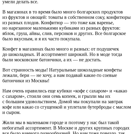
умели делать все.
В магазинах в то время было много болгарских продуктов
из фруктов и овощей: томаты в собственном соку, конфитюры
из разных плодов. Конфитюр — это тоже как варенье,
но нарезанное маленькими кубиками из разных фруктов:
яблок, груш, айвы, слив, персиков и других. Все болгарское
было вкусным, и я их часто покупала.
Конфет в магазинах было много и разных: от подушечек
до шоколадных. И ассортимент широкий. Но в моде тогда
были московские батончики, а их — не достать.
Вот странность моды! Натуральные шоколадные конфеты
лежали, бери — не хочу, а нам подавай какие-то соевые
батончики из Москвы!
Нам очень нравились еще кубики «кофе с сахаром» и «какао
с сахаром», стоили они семь копеек, и грызли мы их
с большим удовольствием. Домой мы покупали на завтрак
кофе или какао со сгущенкой и уплетали бутерброды с маслом
и сыром.
Жили мы в маленьком городе и поэтому у нас был такой
небогатый ассортимент. В Москве и других крупных городах
все было намного разнообразней. Но нам тоже повезло, так