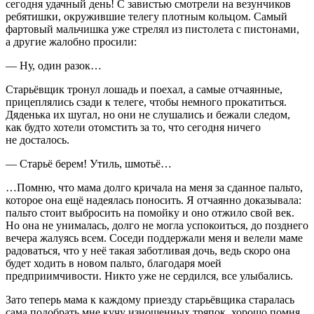
сегодня удачный день! С завистью смотрели на везунчиков
ребятишки, окружившие телегу плотным кольцом. Самый
фартовый мальчишка уже стрелял из пистолета с пистонами,
а другие жалобно просили:
— Ну, один разок…
Старьёвщик тронул лошадь и поехал, а самые отчаянные,
прицеплялись сзади к телеге, чтобы немного прокатиться.
Дяденька их шугал, но они не слушались и бежали следом,
как будто хотели отомстить за то, что сегодня ничего
не досталось.
— Старьё берем! Утиль, шмотьё…
…Помню, что мама долго кричала на меня за сданное пальто,
которое она ещё надеялась поносить. Я отчаянно доказывала:
пальто стоит выбросить на помойку и оно отжило свой век.
Но она не унималась, долго не могла успокоиться, до позднего
вечера жалуясь всем. Соседи поддержали меня и велели маме
радоваться, что у неё такая заботливая дочь, ведь скоро она
будет ходить в новом пальто, благодаря моей
предприимчивости. Никто уже не сердился, все улыбались.
Зато теперь мама к каждому приезду старьёвщика старалась
сама подобрать мне кучу изношенных тряпок, хорошо помня