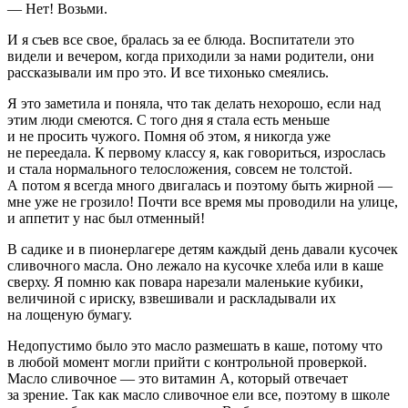
— Нет! Возьми.
И я съев все свое, бралась за ее блюда. Воспитатели это
видели и вечером, когда приходили за нами родители, они
рассказывали им про это. И все тихонько смеялись.
Я это заметила и поняла, что так делать нехорошо, если над
этим люди смеются. С того дня я стала есть меньше
и не просить чужого. Помня об этом, я никогда уже
не переедала. К первому классу я, как говориться, изрослась
и стала нормального телосложения, совсем не толстой.
А потом я всегда много двигалась и поэтому быть жирной —
мне уже не грозило! Почти все время мы проводили на улице,
и аппетит у нас был отменный!
В садике и в пионерлагере детям каждый день давали кусочек
сливочного масла. Оно лежало на кусочке хлеба или в каше
сверху. Я помню как повара нарезали маленькие кубики,
величиной с ириску, взвешивали и раскладывали их
на лощеную бумагу.
Недопустимо было это масло размешать в каше, потому что
в любой момент могли прийти с контрольной проверкой.
Масло сливочное — это витамин А, который отвечает
за зрение. Так как масло сливочное ели все, поэтому в школе