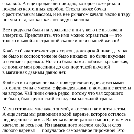
с халвой. А еще продавали повидло, которое тоже резали
ножом из картонных коробок. Стояла также бочка
с растительным маслом, и из нее рычагом качали масло в тару
покупателя, так как качают воду в колонке.
Все продукты были натуральные и ни у кого не вызывали
аллергию. Представить, что ими можно отравиться — это
только в какой-то страшной сказке и не из нашей жизни!
Колбаса была трех-четырех сортов, докторской никогда у нас
не было и сосисок тоже не было никаких, но были вкусные
и сочные сардельки. Но зато была нами любимая краковская,
ее помнят мои ровесники до сих пор: такой вкусной
в магазинах давным-давно нет.
Колбаса в то время не была повседневной едой, дома мамы
готовили супы с мясом, с фрикадельками и домашние котлеты
на второе. Чай пили очень редко, потому что чая хорошего
не было, был грузинский со вкусом залежалой травы.
Мама готовила мне какао зимой, а кисели и компоты летом.
А еще летом мы разводили водой варенье, которое осталось
недоеденное с зимы. Варенья варили разного много, и нам его
хватало на весь год. Из намазанного маслом хлеба, и слоя
любого варенья — получалось самодельное пирожное! Это