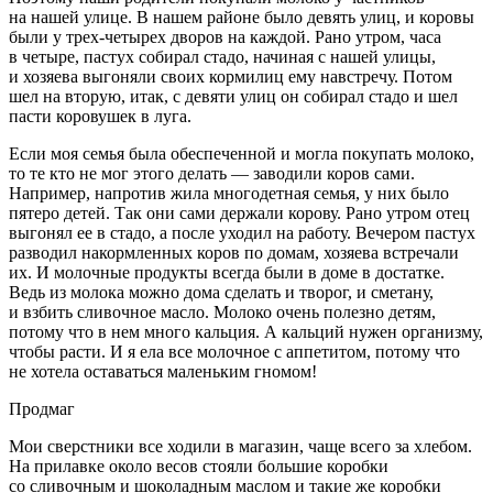
на нашей улице. В нашем районе было девять улиц, и коровы
были у трех-четырех дворов на каждой. Рано утром, часа
в четыре, пастух собирал стадо, начиная с нашей улицы,
и хозяева выгоняли своих кормилиц ему навстречу. Потом
шел на вторую, итак, с девяти улиц он собирал стадо и шел
пасти коровушек в луга.
Если моя семья была обеспеченной и могла покупать молоко,
то те кто не мог этого делать — заводили коров сами.
Например, напротив жила многодетная семья, у них было
пятеро детей. Так они сами держали корову. Рано утром отец
выгонял ее в стадо, а после уходил на работу. Вечером пастух
разводил накормленных коров по домам, хозяева встречали
их. И молочные продукты всегда были в доме в достатке.
Ведь из молока можно дома сделать и творог, и сметану,
и взбить сливочное масло. Молоко очень полезно детям,
потому что в нем много кальция. А кальций нужен организму,
чтобы расти. И я ела все молочное с аппетитом, потому что
не хотела оставаться маленьким гномом!
Продмаг
Мои сверстники все ходили в магазин, чаще всего за хлебом.
На прилавке около весов стояли большие коробки
со сливочным и шоколадным маслом и такие же коробки