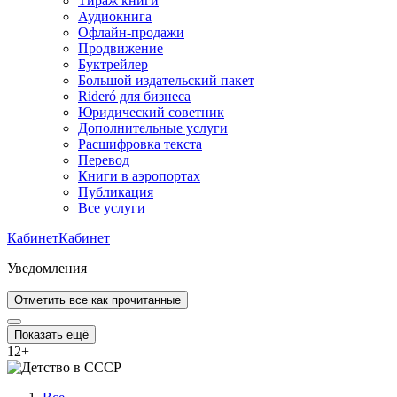
Тираж книги
Аудиокнига
Офлайн-продажи
Продвижение
Буктрейлер
Большой издательский пакет
Rideró для бизнеса
Юридический советник
Дополнительные услуги
Расшифровка текста
Перевод
Книги в аэропортах
Публикация
Все услуги
Кабинет
Кабинет
Уведомления
Отметить все как прочитанные
Показать ещё
12
+