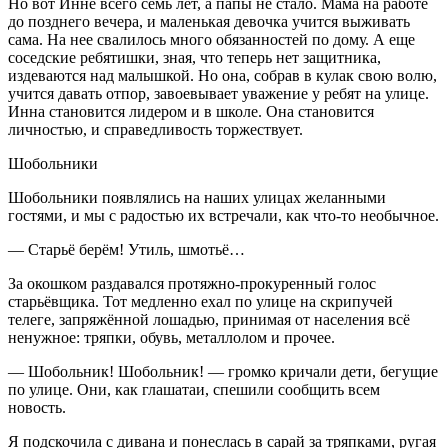
Но вот Инне всего семь лет, а папы не стало. Мама на работе
до позднего вечера, и маленькая девочка учится выживать
сама. На нее свалилось много обязанностей по дому. А еще
соседские ребятишки, зная, что теперь нет защитника,
издеваются над малышкой. Но она, собрав в кулак свою волю,
учится давать отпор, завоевывает уважение у ребят на улице.
Инна становится лидером и в школе. Она становится
личностью, и справедливость торжествует.
Шобольники
Шобольники появлялись на наших улицах желанными
гостями, и мы с радостью их встречали, как что-то необычное.
— Старьё берём! Утиль, шмотьё…
За окошком раздавался протяжно-прокуренный голос
старьёвщика. Тот медленно ехал по улице на скрипучей
телеге, запряжённой лошадью, принимая от населения всё
ненужное: тряпки, обувь, металлолом и прочее.
— Шобольник! Шобольник! — громко кричали дети, бегущие
по улице. Они, как глашатаи, спешили сообщить всем
новость.
Я подскочила с дивана и понеслась в сарай за тряпками, ругая