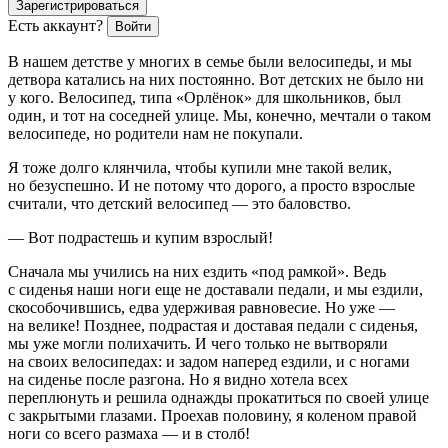
Зарегистрироваться
Есть аккаунт?
Войти
В нашем детстве у многих в семье были велосипеды, и мы
детвора катались на них постоянно. Вот детских не было ни
у кого. Велосипед, типа «Орлёнок» для
школьни
ков, был
один, и тот на соседней улице. Мы, конечно, мечтали о таком
велосипеде, но родители нам не покупали.
Я тоже долго клянчила, чтобы купили мне такой велик,
но безуспешно. И не потому что дорого, а просто взрослые
считали, что детский велосипед — это баловство.
— Вот подрастешь и купим взрослый!
Сначала мы учились на них ездить «под рамкой». Ведь
с сиденья наши ноги еще не доставали педали, и мы ездили,
скособочившись, едва удерживая равновесие. Но уже —
на велике! Позднее, подрастая и доставая педали с сиденья,
мы уже могли полихачить. И чего только не вытворяли
на своих велосипедах: и задом наперед ездили, и с ногами
на сиденье после разгона. Но я видно хотела всех
переплюнуть и решила однажды прокатиться по своей улице
с закрытыми глазами. Проехав половину, я коленом правой
ноги со всего размаха — и в столб!