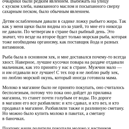
очкарики были редким явлением. Выбежать на улицу
с куском хлеба, намазанного маслом и посыпанного сверху
сахарным песком, было обычным явлением.
Детям ослабленным давали в садике ложку рыбьего жира. Так
как у меня щеки были видны из-за ушей, то мне его никогда
не давали. По четвергам в стране был рыбный день. Это
значит, что везде на второе будет только морская рыба, которая
тоже необходима организму, как поставщик йода и разных
витаминов.
Рыба была в основном хек, и мне доставался почему-то всегда
хвост. Наверное, лучшие кусочки повара на раздаче отдавали
мальчикам, как это принято у нас в стране. Мужчин мало —
и им отдавали все лучшее! С тех пор я не люблю рыбу хек,
но люблю морской окунь, который иногда готовила мама.
Молоко в магазине было не принято покупать, оно считалось
бесполезным, потому что пока оно дойдет до прилавка
магазина, то станет почти голубым от воды. По дороге
в магазин его все разбавляли: и кто сдавал, и кто вез, и кто
продавал в магазине. Разбавляли также и разливную сметану.
Но можно было купить молоко в пакетах, а сметану
в баночках.
Поэтому наши родители покупали молоко у частников