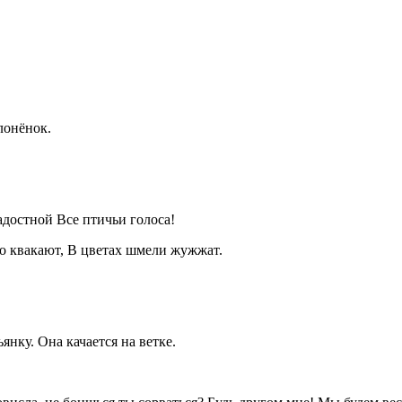
лонёнок.
радостной Все птичьи голоса!
о квакают, В цветах шмели жужжат.
янку. Она качается на ветке.