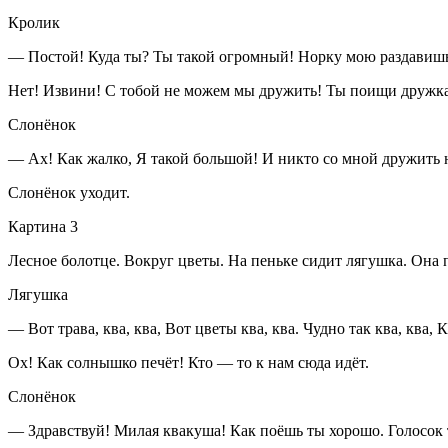
Кролик
— Постой! Куда ты? Ты такой огромный! Норку мою раздавишь
Нет! Извини! С тобой не можем мы дружить! Ты поищи дружка
Слонёнок
— Ах! Как жалко, Я такой большой! И никто со мной дружить 
Слонёнок уходит.
Картина 3
Лесное болотце. Вокруг цветы. На пеньке сидит лягушка
.
Она п
Лягушка
— Вот трава, ква, ква, Вот цветы ква, ква. Чудно так ква, ква, К
Ох! Как солнышко печёт! Кто — то к нам сюда идёт.
Слонёнок
— Здравствуй! Милая квакуша! Как поёшь ты хорошо. Голосок