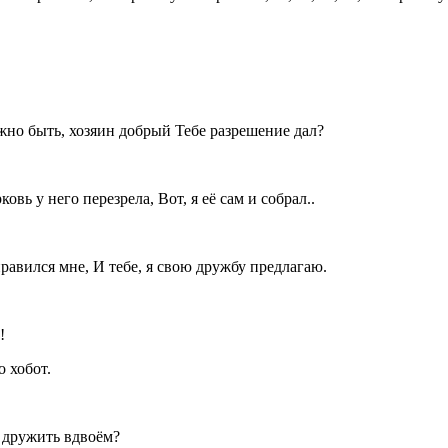
жно быть, хозяин добрый Тебе разрешение дал?
овь у него перезрела, Вот, я её сам и собрал..
равился мне, И тебе, я свою дружбу предлагаю.
!
о хобот.
ы дружить вдвоём?