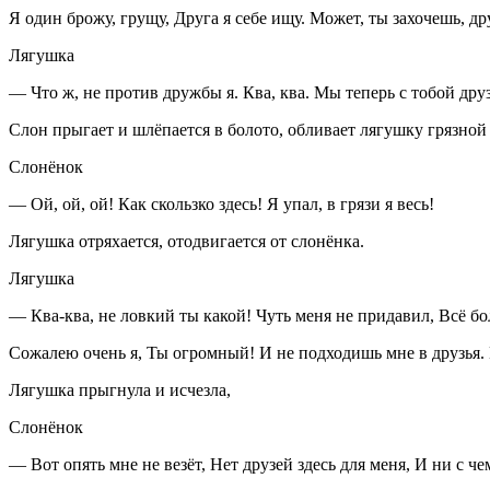
Я один брожу, грущу, Друга я себе ищу. Может, ты захочешь, д
Лягушка
— Что ж, не против дружбы я. Ква, ква. Мы теперь с тобой дру
Слон прыгает и шлёпается в болото, обливает лягушку грязной
Слонёнок
— Ой, ой, ой! Как скользко здесь! Я упал, в грязи я весь!
Лягушка отряхается, отодвигается от слонёнка
.
Лягушка
— Ква-ква, не ловкий ты какой! Чуть меня не придавил, Всё бо
Сожалею очень я, Ты огромный! И не подходишь мне в друзья. 
Лягушка прыгнула и исчезла,
Слонёнок
— Вот опять мне не везёт, Нет друзей здесь для меня, И ни с че