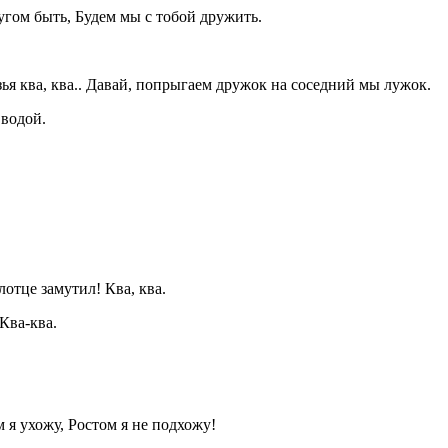
ругом быть, Будем мы с тобой дружить.
зья ква, ква.. Давай, попрыгаем дружок на соседний мы лужок.
 водой.
лотце замутил! Ква, ква.
Ква-ква.
м я ухожу, Ростом я не подхожу!