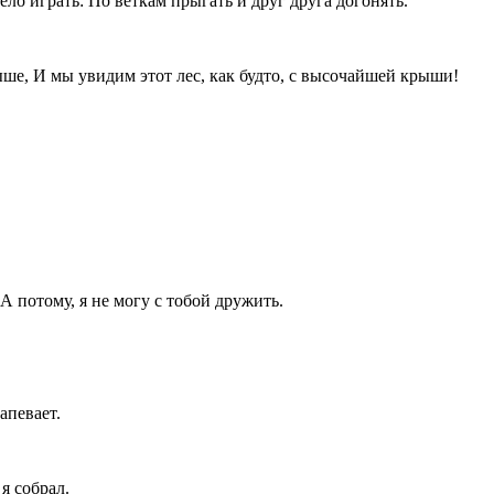
ело играть: По веткам прыгать и друг друга догонять.
ыше, И мы увидим этот лес, как будто, с высочайшей крыши!
 потому, я не могу с тобой дружить.
апевает.
я собрал.