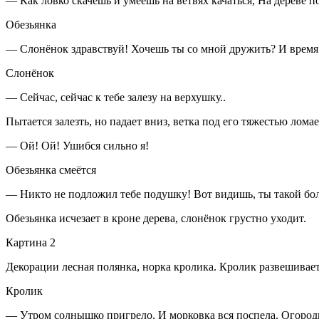
— Как ловко скачешь и умеешь на ветвях качаться, На дереве п
Обезьянка
— Слонёнок здравствуй! Хочешь ты со мной дружить? И время в
Слонёнок
— Сейчас, сейчас к тебе залезу на верхушку..
Пытается залезть, но падает вниз, ветка под его тяжестью ломае
— Ой! Ой! Ушибся сильно я!
Обезьянка смеётся
— Никто не подложил тебе подушку! Вот видишь, ты такой боль
Обезьянка исчезает в кроне дерева, слонёнок грустно уходит.
Картина 2
Декорации лесная полянка, норка кролика. Кролик развешивае
Кролик
— Утром солнышко пригрело, И морковка вся поспела. Огородник 