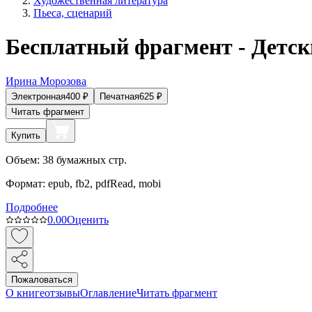
Художественная литература
Пьеса, сценарий
Бесплатный фрагмент - Детск
Ирина Морозова
Электронная
400
₽
Печатная
625
₽
Читать фрагмент
Купить
Объем:
38
бумажных стр.
Формат:
epub, fb2, pdfRead, mobi
Подробнее
0.0
0
Оценить
Пожаловаться
О книге
отзывы
Оглавление
Читать фрагмент