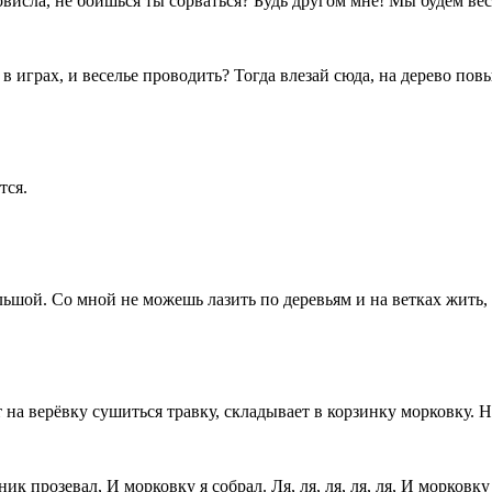
овисла, не боишься ты сорваться? Будь другом мне! Мы будем вес
 играх, и веселье проводить? Тогда влезай сюда, на дерево пов
тся
.
шой. Со мной не можешь лазить по деревьям и на ветках жить, А
т на верёвку сушиться
травк
у, складывает в корзинку морковку. Н
прозевал, И морковку я собрал. Ля, ля, ля, ля, ля, И морковку 