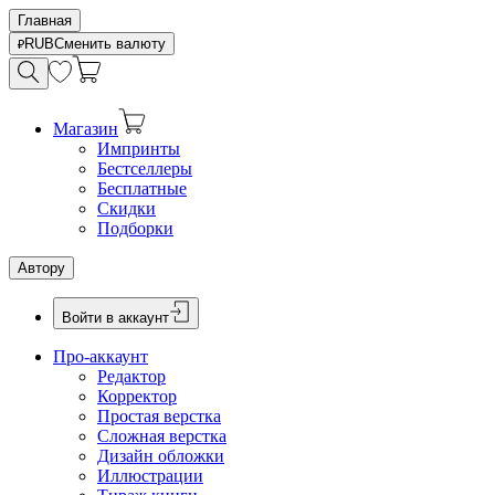
Главная
RUB
Сменить валюту
Магазин
Импринты
Бестселлеры
Бесплатные
Скидки
Подборки
Автору
Войти в аккаунт
Про-аккаунт
Редактор
Корректор
Простая верстка
Сложная верстка
Дизайн обложки
Иллюстрации