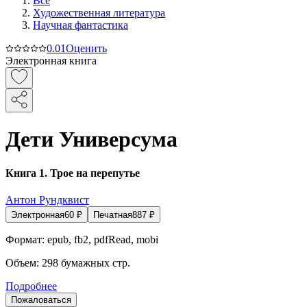
Все
Художественная литература
Научная фантастика
0.0
1
Оценить
Электронная книга
Дети Универсума
Книга 1. Трое на перепутье
Антон Рундквист
Электронная
60
₽
Печатная
887
₽
Формат:
epub, fb2, pdfRead, mobi
Объем:
298
бумажных стр.
Подробнее
Пожаловаться