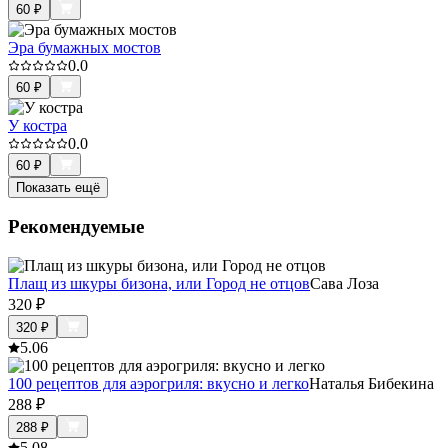
60
₽
Эра бумажных мостов
0.0
60
₽
У костра
0.0
60
₽
Показать ещё
Рекомендуемые
Плащ из шкуры бизона, или Город не отцов
Сава Лоза
320
₽
320
₽
5.0
6
100 рецептов для аэрогриля: вкусно и легко
Наталья Бибекина
288
₽
288
₽
5.0
8