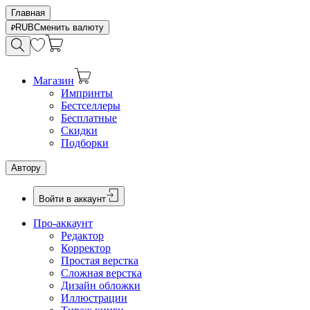
Главная
RUB
Сменить валюту
Магазин
Импринты
Бестселлеры
Бесплатные
Скидки
Подборки
Автору
Войти в аккаунт
Про-аккаунт
Редактор
Корректор
Простая верстка
Сложная верстка
Дизайн обложки
Иллюстрации