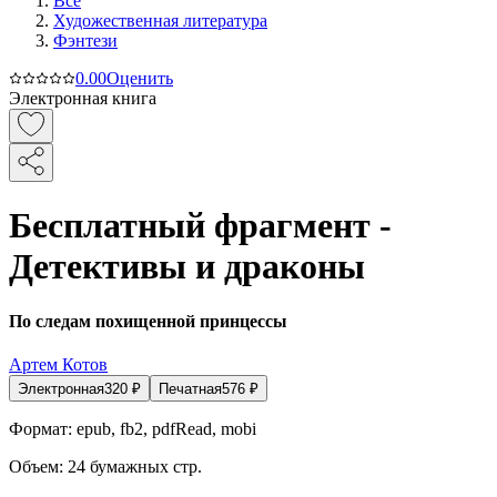
Все
Художественная литература
Фэнтези
0.0
0
Оценить
Электронная книга
Бесплатный фрагмент -
Детективы и драконы
По следам похищенной принцессы
Артем Котов
Электронная
320
₽
Печатная
576
₽
Формат:
epub, fb2, pdfRead, mobi
Объем:
24
бумажных стр.