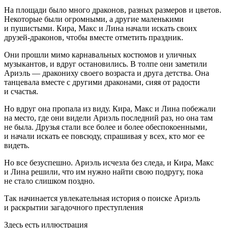
На площади было много драконов, разных размеров и цветов.
Некоторые были огромными, а другие маленькими
и пушистыми. Кира, Макс и Лина начали искать своих
друзей-драконов, чтобы вместе отметить праздник.
Они прошли мимо карнавальных костюмов и уличных
музыкантов, и вдруг остановились. В толпе они заметили
Ариэль — дракониху своего возраста и друга детства. Она
танцевала вместе с другими драконами, сияя от радости
и счастья.
Но вдруг она пропала из виду. Кира, Макс и Лина побежали
на место, где они видели Ариэль последний раз, но она там
не была. Друзья стали все более и более обеспокоенными,
и начали искать ее повсюду, спрашивая у всех, кто мог ее
видеть.
Но все безуспешно. Ариэль исчезла без следа, и Кира, Макс
и Лина решили, что им нужно найти свою подругу, пока
не стало слишком поздно.
Так начинается увлекательная история о поиске Ариэль
и раскрытии загадочного преступления
Здесь есть иллюстрация