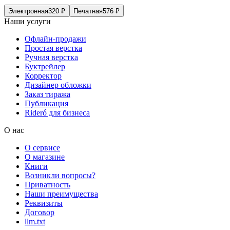
Электронная
320
₽
Печатная
576
₽
Наши услуги
Офлайн-продажи
Простая верстка
Ручная верстка
Буктрейлер
Корректор
Дизайнер обложки
Заказ тиража
Публикация
Rideró для бизнеса
О нас
О сервисе
О магазине
Книги
Возникли вопросы?
Приватность
Наши преимущества
Реквизиты
Договор
llm.txt