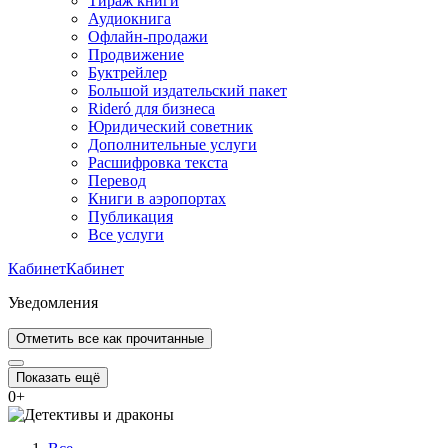
Тираж книги
Аудиокнига
Офлайн-продажи
Продвижение
Буктрейлер
Большой издательский пакет
Rideró для бизнеса
Юридический советник
Дополнительные услуги
Расшифровка текста
Перевод
Книги в аэропортах
Публикация
Все услуги
Кабинет
Кабинет
Уведомления
Отметить все как прочитанные
Показать ещё
0
+