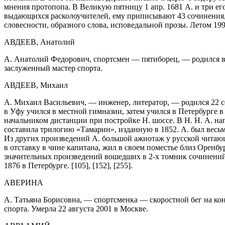
мнения протопопа. В Великую пятницу 1 апр. 1681 А. и три ег
выдающихся расколоучителей, ему приписывают 43 сочинения, 
словесности, образного слова, исповедальной прозы. Летом 1991
АВДЕЕВ, Анатолий
А. Анатолий Федорович, спортсмен — пятиборец, — родился в Г
заслуженный мастер спорта.
АВДЕЕВ, Михаил
А. Михаил Васильевич, — инженер, литератор, — родился 22 се
в Уфу учился в местной гимназии, затем учился в Петербурге в
начальником дистанции при постройке Н. шоссе. В Н. Н. А. на
составила трилогию «Тамарин», изданную в 1852. А. был весь
Из других произведений А. большой ажиотаж у русской чита
в отставку в чине капитана, жил в своем поместье близ Оренбу
значительных произведений вошедших в 2-х томник сочинений, 
1876 в Петербурге. [105], [152], [255].
АВЕРИНА
А. Татьяна Борисовна, — спортсменка — скоростной бег на ко
спорта. Умерла 22 августа 2001 в Москве.