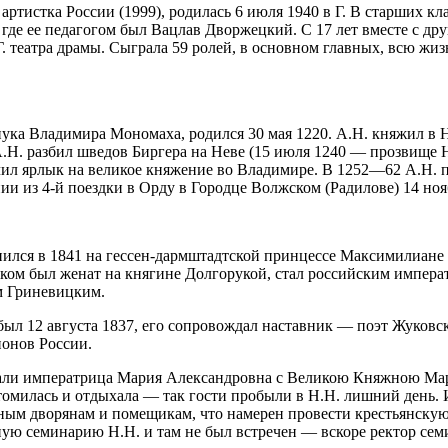
 артистка
Росси
и (1999), родилась 6 июля 1940 в Г. В старших 
ы, где ее педагогом был Вацлав Дворжецкий. С 17 лет вместе с 
Г. театра драмы. Сыграла 59 ролей, в основном главных, всю жиз
нука Владимира Мономаха, родился 30 мая 1220. А.Н. княжил в 
А.Н. разбил
шведов
Биргера на Неве (15 июля 1240 — прозвище Н
лучил ярлык на великое княжение во Владимире. В 1252—62 А.Н
и из 4-й поездки в Орду в Городце Волжском (Радилове) 14 ноя
 женился в 1841 на гессен-дармштадтской принцессе Максимили
ком был женат на княгине Долгорукой, стал
росси
йским императ
м Гриневицким.
ибыл 12 августа 1837, его сопровождал наставник — поэт Жуковс
гионов
Росси
и.
вождали императрица Мария Александровна с Великою Княжною М
утомилась и отдыхала — так гости пробыли в Н.Н. лишний день. 
ным дворянам и помещикам, что намерен провести крестьянскую
вную семинарию Н.Н. и там не был встречен — вскоре ректор се