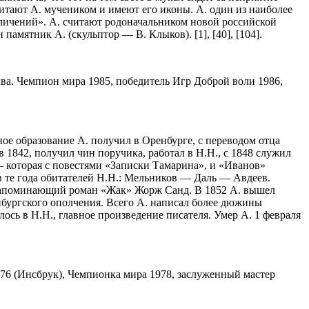
читают А. мучеником и имеют его иконы. А. один из наиболее
бличений». А. считают родоначальником новой
росси
йской
памятник А. (скульптор — В. Клыков). [1], [40], [104].
ква. Чемпион мира 1985, победитель Игр Доброй воли 1986,
ное образование А. получил в Оренбурге, с переводом отца
 1842, получил чин поручика, работал в Н.Н., с 1848 служил
 — которая с повестями «Записки Тамарина», и «Иванов»
 в те года обитателей Н.Н.: Мельников — Даль —
Авдеев
.
 напоминающий роман «Жак» Жорж Санд. В 1852 А. вышел
бургского ополчения. Всего А. написал более дюжины
сь в Н.Н., главное произведение писателя. Умер А. 1 февраля
976 (Инсбрук), Чемпионка мира 1978, заслуженный мастер