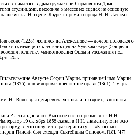
классах занималась в драмкружке при Сормовском Доме
другими студийцами, выходила в массовых сценах на основную
нь посвятила Н. сцене. Лауреат премии города Н. Н. Лауреат
Новгороде (1228), женился на Александре — дочери половского
евский), немецких крестоносцев на Чудском озере (5 апреля
. проводил политику умиротворения Орды и удержания под
бря 1263.
ане Вильгельмине Августе Софии Марии, принявшей имя Марии
ором (1855), ликвидировал крепостное право (1861), 1 марта
кий. На Волге для цесаревича устроили праздник, в котором
арией Александровной. Высокие гости пребывали в Н.Н.
Император 19 октября 1858 сказал в Н.Н. знаменитую на всю
 реформу, за что получил характеристику — «Красный
минарии Паисий был смещен Святейшим Синодом. [18], [47],