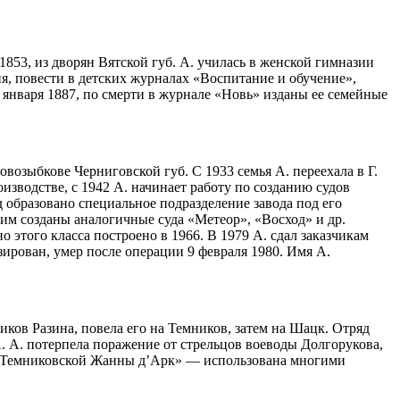
853, из дворян Вятской губ. А. училась в женской гимназии
ия, повести в детских журналах «Воспитание и обучение»,
0 января 1887, по смерти в журнале «Новь» изданы ее семейные
возыбкове Черниговской губ. С 1933 семья А. переехала в Г.
изводстве, с 1942 А. начинает работу по созданию судов
 образовано специальное подразделение завода под его
 им созданы аналогичные суда «Метеор», «Восход» и др.
 этого класса построено в 1966. В 1979 А. сдал заказчикам
ирован, умер после операции 9 февраля 1980. Имя А.
иков Разина, повела его на Темников, затем на Шацк. Отряд
. А. потерпела поражение от стрельцов воеводы Долгорукова,
— «Темниковской Жанны д’Арк» — использована многими