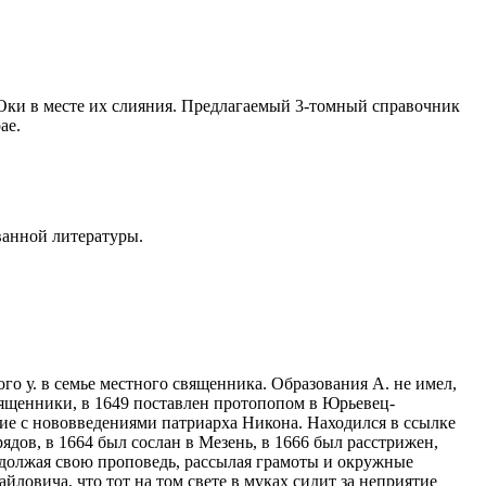
Оки в месте их слияния. Предлагаемый 3-томный справочник
ае.
ванной литературы.
го у. в семье местного священника. Образования А. не имел,
священники, в 1649 поставлен протопопом в Юрьевец-
сие с нововведениями патриарха Никона. Находился в ссылке
дов, в 1664 был сослан в Мезень, в 1
666
был расстрижен,
продолжая свою проповедь, рассылая грамоты и окружные
ловича, что тот на том свете в муках сидит за неприятие