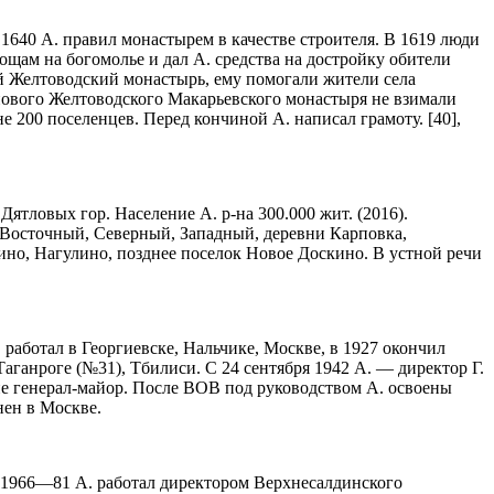
1640 А. правил монастырем в качестве строителя. В 1619 люди
ощам на богомолье и дал А. средства на достройку обители
ий Желтоводский монастырь, ему помогали жители села
 нового Желтоводского Макарьевского монастыря не взимали
 200 поселенцев. Перед кончиной А. написал грамоту. [40],
ятловых гор. Население А. р-на 300.000 жит. (2016).
 Восточный, Северный, Западный, деревни Карповка,
ино, Нагулино, позднее поселок Новое Доскино. В устной речи
работал в Георгиевске, Нальчике, Москве, в 1927 окончил
Таганроге (№31), Тбилиси. С 24 сентября 1942 А. — директор Г.
ие генерал-майор. После ВОВ под руководством А. освоены
нен в Москве.
, 1966—81 А. работал директором Верхнесалдинского