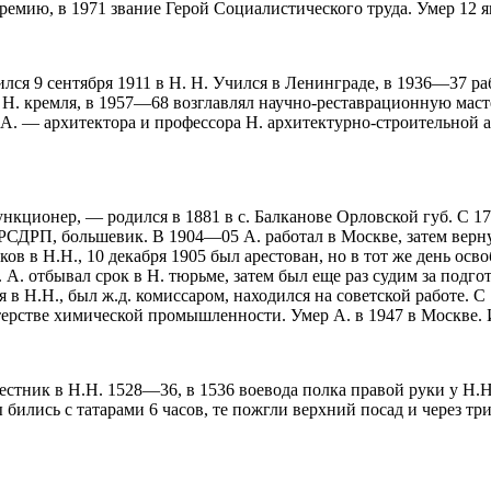
мию, в 1971 звание Герой Социалистического труда. Умер 12 янв
ся 9 сентября 1911 в Н. Н. Учился в Ленинграде, в 1936—37 раб
ии Н. кремля, в 1957—68 возглавлял научно-реставрационную мас
и А. — архитектора и профессора Н. архитектурно-строительной 
ционер, — родился в 1881 в с. Балканове Орловской губ. С 17 
 РСДРП, большевик. В 1904—05 А. работал в Москве, затем верн
ов в Н.Н., 10 декабря 1905 был арестован, но в тот же день осв
А. отбывал срок в Н. тюрьме, затем был еще раз судим за подгот
в Н.Н., был ж.д. комиссаром, находился на советской работе. С 
терстве химической промышленности. Умер А. в 1947 в Москве. 
стник в Н.Н. 1528—36, в 1536 воевода полка правой руки у Н.Н.,
ились с татарами 6 часов, те пожгли верхний посад и через три