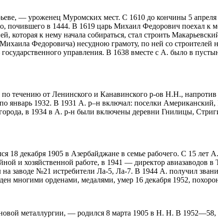
ьеве, — уроженец Муромских мест. С 1610 до кончины 5 апреля 
о, почившего в 1444. В 1619 царь Михаил Федорович поехал к м
ей, которая к нему начала собираться, стал строить Макарьевск
я Михаила Федоровича) несудною грамоту, по ней со строителей
государственного управления. В 1638 вместе с А. было в пустыне
по течению от Ленинского и Канавинского р-ов Н.Н., напротив Д
 по январь 1932. В 1931 А. р–н включал: поселки
Америк
анский,
орода, в 1934 в А. р-н были включены деревни Гнилицы, Стриг
18 декабря 1905 в Азербайджане в семье рабочего. С 15 лет А. 
йной и хозяйственной работе, в 1941 — директор авиазаводов в 
на заводе №21 истребители Ла-5, Ла-7. В 1944 А. получил зван
жден многими орденами, медалями, умер 16 декабря 1952, похоро
ановой металлургии, — родился 8 марта 1905 в Н. Н. В 1952—58