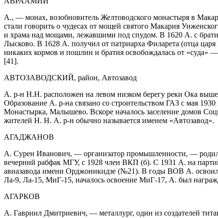
АВРААМИЙ
А., — монах, возобновитель Желтоводского монастыря в Макар
стали говорить о чудесах от мощей святого Макария Унженског
и храма над мощами, лежавшими под спудом. В 1620 А. с брати
Лысково. В 1628 А. получил от патриарха Филарета (отца цар
никаких кормов и пошлин и братия освобождалась от «суда» — 
[41].
АВТОЗАВОДСКИЙ, район, Автозавод
А. р-н Н.Н. расположен на левом низком берегу реки Ока выше 
Образование А. р-на связано со строительством ГАЗ с мая 1930
Монастырка, Малышево. Вскоре началось заселение домов Соцг
жителей Н. Н. А. р-н обычно называется именем «Автозавод».
АГАДЖАНОВ
А. Сурен Иванович, — организатор промышленности, — родился 
вечерний рабфак МГУ, с 1928 член ВКП (б). С 1931 А. на парти
авиазавода имени Орджоникидзе (№21). В годы ВОВ А. освоил 
Ла-9, Ла-15, МиГ-15, началось освоение МиГ-17, А. был награ
АГАРКОВ
А. Гавриил Дмитриевич, — металлург, один из создателей тит