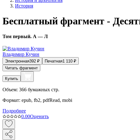
История и археология
История
Бесплатный фрагмент - Десят
Том первый. А — Л
Владимир Кучин
Электронная
392
₽
Печатная
1 110
₽
Читать фрагмент
Купить
Объем:
366
бумажных стр.
Формат:
epub, fb2, pdfRead, mobi
Подробнее
0.0
0
Оценить