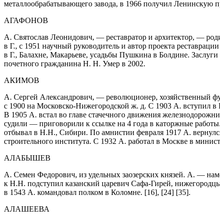
металлообрабатывающего завода, в 1966 получил Ленинскую пре
АГАФОНОВ
А. Святослав Леонидович, — реставратор и архитектор, — родил
в Г., с 1951 научный руководитель и автор проекта реставрац
в Г., Балахне, Макарьеве, усадьбы Пушкина в Болдине. Заслуг
почетного гражданина Н. Н. Умер в 2002.
АКИМОВ
А. Сергей Александрович, — революционер, хозяйственный функ
с 1900 на Московско-Нижегородской ж. д. С 1903 А. вступил в
В 1905 А. встал во главе стачечного движения железнодорожник
судили — приговорили к ссылке на 4 года в каторжные работы. 
отбывал в Н.Н., Сибири. По амнистии февраля 1917 А. вернулся 
строительного института. С 1932 А. работал в Москве в минис
АЛАБЫШЕВ
А. Семен Федорович, из удельных заозерских князей. А. — наме
к Н.Н. подступил казанский царевич Сафа-Гирей, нижегородцы б
в 1543 А. командовал полком в Коломне. [16], [24] [35].
АЛАШЕЕВА