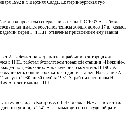
аря 1992 в г. Верхняя Салда, Екатеринбургская губ.
отал над проектом генерального плана Г. С 1937 А. работал
терскую, занимался восстановлением жилых домов 17 в., храмов
академии перед Г. и Н.Н. отмечены присвоением ему звания
лет А. работает на ж.д. путевым рабочим, конторщиком,
улся в Н.Н., работал бухгалтером товарной станции «Нижний».
обожден по требованию ж.д. стачечного комитета. В 1907 А.
овку побега, общий срок каторги достиг 12 лет. Наказание А.
11 августа 1930 по 30 ноября 1931 А. работал ректором Н.
Имя А. носит улица в Н.Н.
 затем воевода в Костроме, с 1537 вновь в Н.Н. — в этот год
 дня отступили, в 1541 А. — командир полка судовой рати,