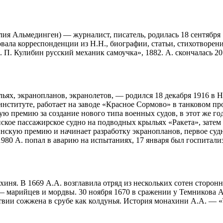
я Альмединген) — журналист, писатель, родилась 18 сентября 1
овала корреспонденции из Н.Н., биографии, статьи, стихотворен
. П. Кулибин русский механик самоучка», 1882. А. скончалась 2
ях, экранопланов, экранолетов, — родился 18 декабря 1916 в Но
нституте, работает на заводе «Красное Сормово» в танковом про
 премию за создание нового типа военных судов, в этот же год
нское пассажирское судно на подводных крыльях «Ракета», затем
нскую премию и начинает разработку экранопланов, первое судно
980 А. попал в аварию на испытаниях, 17 января был госпитализ
иня. В 1669 А.А. возглавила отряд из нескольких сотен сторонн
— марийцев и мордвы. 30 ноября 1670 в сражении у Темникова А
едствии сожжена в срубе как колдунья. История монахини А.А. 