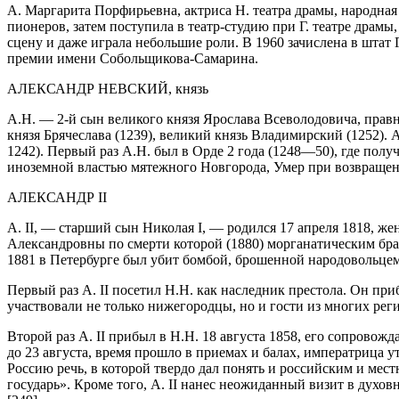
А. Маргарита Порфирьевна, актриса Н. театра драмы, народная
пионеров, затем поступила в театр-студию при Г. театре драм
сцену и даже играла небольшие роли. В 1960 зачислена в штат 
премии имени Собольщикова-Самарина.
АЛЕКСАНДР НЕВСКИЙ, князь
А.Н. — 2-й сын великого князя Ярослава Всеволодовича, прав
князя Брячеслава (1239), великий князь Владимирский (1252). 
1242). Первый раз А.Н. был в Орде 2 года (1248—50), где по
иноземной властью мятежного Новгорода, Умер при возвращени
АЛЕКСАНДР II
А. II, — старший сын Николая I, — родился 17 апреля 1818,
Александровны по смерти которой (1880) морганатическим бра
1881 в Петербурге был убит бомбой, брошенной народовольце
Первый раз А. II посетил Н.Н. как наследник престола. Он пр
участвовали не только нижегородцы, но и гости из многих ре
Второй раз А. II прибыл в Н.Н. 18 августа 1858, его сопро
до 23 августа, время прошло в приемах и балах, императрица 
Росси
ю речь, в которой твердо дал понять и
росси
йским и мест
государь». Кроме того, А. II нанес неожиданный визит в духо