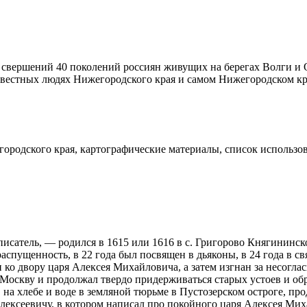
 свершений 40 поколений
росси
ян живущих на берегах Волги и 
звестных людях Нижегородского края и самом Нижегородском кр
ородского края, картографические материалы, список использо
писатель, — родился в 1615 или 1616 в с. Григорово Княгининско
распущенность, в 22 года был посвящен в дьяконы, в 24 года в 
ко двору царя Алексея Михайловича, а затем изгнан за несогла
Москву и продолжал твердо придерживаться старых устоев и обря
А. на хлебе и воде в земляной тюрьме в Пустозерском остроге, 
лексеевичу, в котором написал про покойного царя Алексея Михай