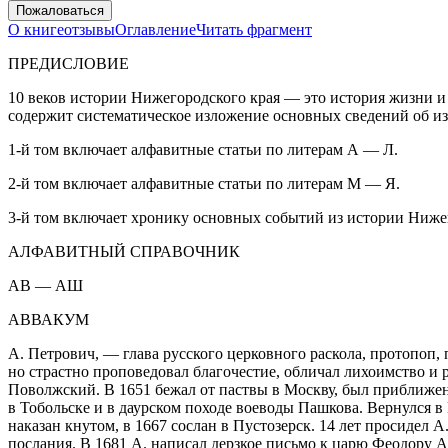
Пожаловаться
О книге
отзывы
Оглавление
Читать фрагмент
ПРЕДИСЛОВИЕ
10 веков истории Нижегородского края — это
история жизни
и
содержит систематическое изложение основных сведений об и
1-й том включает алфавитные статьи по литерам А — Л.
2-й том включает алфавитные статьи по литерам М — Я.
3-й том включает хронику основных событий из истории Нижег
АЛФАВИТНЫЙ СПРАВОЧНИК
АВ — АШ
АВВАКУМ
А. Петрович, — глава русского церковного раскола, протопоп, 
но страстно проповедовал благочестие, обличал лихоимство и 
Поволжский. В 1651 бежал от паствы в Москву, был приближен 
в Тобольске и в даурском походе воеводы Пашкова. Вернулся в 
наказан кнутом, в 1667 сослан в Пустозерск. 14 лет просидел 
послания. В 1681 А. написал дерзкое письмо к царю Феодору А