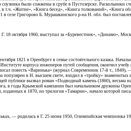
о соузника были сожжены в срубе в Пустозерске. Раскольники с
в т.ч. «Житие», «Книга бесед», «Книга толкований», «Книга о
 в селе Григорово Б. Мурашкинского р-на Н. обл. был поставлен 
. 18 октября 1960, выступал за «Буревестник», «
Динамо
», Мос
нтября 1821 в Оренбурге в семье состоятельного казака. Началь
 Институте корпуса инженеров путей сообщения, окончил учебу в
писал повесть «Варинька» (журнал Современник 17-й т., 1849),
ма популярен в Н. высшем свете, входил в «тройку» знаменитых
ющей публики вызвал роман «Подводный камень (1860), весьма
рга, в годы
Крым
ской кампании был начальником дружины Орен
изданных в 1870, но трилогия «Тамарин», начало которой писало
ньках, — родилась в Г. 25 июня 1950, Олимпийская чемпионка 1