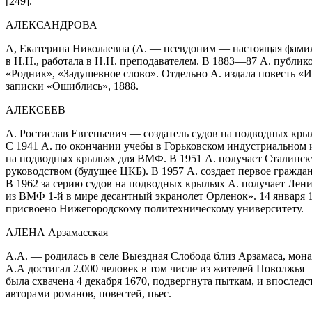
[249].
АЛЕКСАНДРОВА
А, Екатерина Николаевна (А. — псевдоним — настоящая фамили
в Н.Н., работала в Н.Н. преподавателем. В 1883—87 А. публик
«Родник», «Задушевное слово». Отдельно А. издала повесть «И
записки «Ошиблись», 1888.
АЛЕКСЕЕВ
А. Ростислав Евгеньевич — создатель судов на подводных крыль
С 1941 А. по окончании учебы в Горьковском индустриальном и
на подводных крыльях для ВМФ. В 1951 А. получает Сталинскую
руководством (будущее ЦКБ). В 1957 А. создает первое гражда
В 1962 за серию судов на подводных крыльях А. получает Лени
из ВМФ 1-й в мире десантный экранолет Орленок». 14 января 1
присвоено Нижегородскому политехническому университету.
АЛЕНА Арзамасская
А.А. — родилась в селе Выездная Слобода близ Арзамаса, монах
А.А достигал 2.000 человек в том числе из жителей Поволжья 
была схвачена 4 декабря 1670, подвергнута пыткам, и впосл
авторами романов, повестей, пьес.