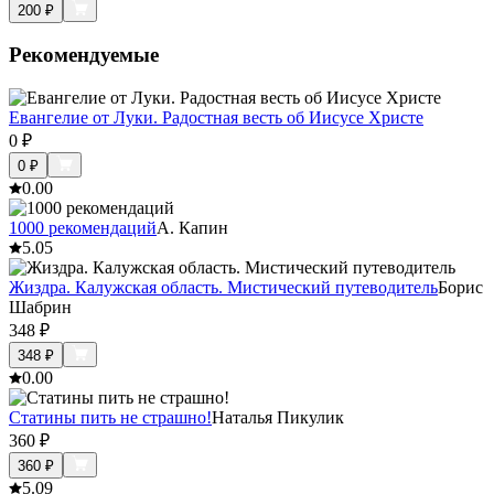
200
₽
Рекомендуемые
Евангелие от Луки. Радостная весть об Иисусе Христе
0
₽
0
₽
0.0
0
1000 рекомендаций
А. Капин
5.0
5
Жиздра. Калужская область. Мистический путеводитель
Борис
Шабрин
348
₽
348
₽
0.0
0
Статины пить не страшно!
Наталья Пикулик
360
₽
360
₽
5.0
9