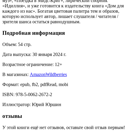
муз», «Поездка в Мидс-Криг», лирический сборник
«Идиллия», и уже готовится к издательству книга «Дом для
каждого из нас». Богатая цветовая палитра тем и образов,
которую использует автор, лишает слушателя / читателя /
зрителя шанса остаться равнодушным.
Подробная информация
Объем:
54
стр.
Дата выпуска:
30 января 2024 г.
Возрастное ограничение:
12
+
В магазинах:
Amazon
Wildberries
Формат:
epub, fb2, pdfRead, mobi
ISBN:
978-5-0062-2672-2
Иллюстратор
:
Юрий Юршин
отзывы
У этой книги ещё нет отзывов, оставьте свой отзыв первым!