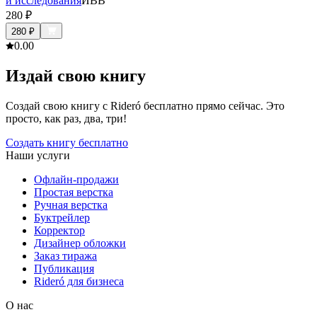
и исследования
ИВВ
280
₽
280
₽
0.0
0
Издай свою книгу
Создай свою книгу с Rideró бесплатно прямо сейчас. Это
просто, как раз, два, три!
Создать книгу бесплатно
Наши услуги
Офлайн-продажи
Простая верстка
Ручная верстка
Буктрейлер
Корректор
Дизайнер обложки
Заказ тиража
Публикация
Rideró для бизнеса
О нас