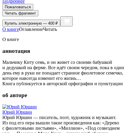
Подробнее
Пожаловаться
Читать фрагмент
Купить
электронную — 400 ₽
О книге
Оглавление
Читать
О книге
аннотация
Мальчику Киту семь, и он живет со своими бабушкой
и дедушкой на ферме. Все идёт своим чередом, пока в один
день ему в руки не попадает странное фиолетовое семечко,
которое навсегда изменит его жизнь…
Книга публикуется в авторской орфографии и пунктуации
об авторе
Юрий Юршин
Юрий Юршин — писатель, поэт, художник и музыкант.
Из под его пера вышли такие произведения как: «Дерево
с фиолетовыми листьями», «Миллион», «Под созвездием