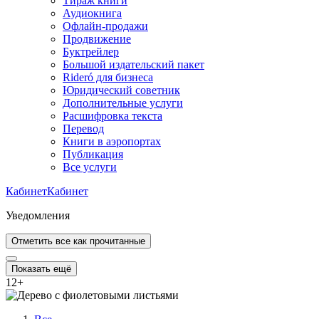
Тираж книги
Аудиокнига
Офлайн-продажи
Продвижение
Буктрейлер
Большой издательский пакет
Rideró для бизнеса
Юридический советник
Дополнительные услуги
Расшифровка текста
Перевод
Книги в аэропортах
Публикация
Все услуги
Кабинет
Кабинет
Уведомления
Отметить все как прочитанные
Показать ещё
12
+