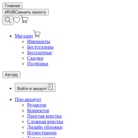
Главная
RUB
Сменить валюту
Магазин
Импринты
Бестселлеры
Бесплатные
Скидки
Подборки
Автору
Войти в аккаунт
Про-аккаунт
Редактор
Корректор
Простая верстка
Сложная верстка
Дизайн обложки
Иллюстрации