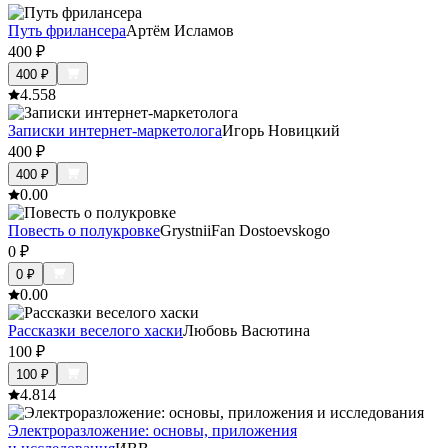
Путь фрилансера
Артём Исламов
400
₽
400
₽
4.5
58
Записки интернет-маркетолога
Игорь Новицкий
400
₽
400
₽
0.0
0
Повесть о полукровке
GrystniiFan Dostoevskogo
0
₽
0
₽
0.0
0
Рассказки веселого хаски
Любовь Васютина
100
₽
100
₽
4.8
14
Электроразложение: основы, приложения