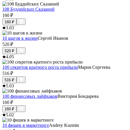
108 Буддийских Сказаний
160
₽
160
₽
3.0
3
10 шагов к жизни
Сергей Иванов
520
₽
520
₽
4.0
5
100 секретов кратного роста прибыли
Мария Сергеева
516
₽
516
₽
5.0
3
100 финансовых лайфхаков
Виктория Бондарева
160
₽
160
₽
5.0
2
10 фишек в маркетинге
Andrey Kuzmin