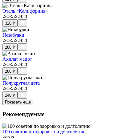
Отель «Калифорния»
0.0
320
₽
Незабудки
0.0
280
₽
Ахилат мацот
0.0
280
₽
Полукруглая дата
0.0
240
₽
Показать ещё
Рекомендуемые
100 советов по здоровью и долголетию