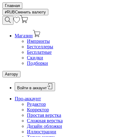
Главная
RUB
Сменить валюту
Магазин
Импринты
Бестселлеры
Бесплатные
Скидки
Подборки
Автору
Войти в аккаунт
Про-аккаунт
Редактор
Корректор
Простая верстка
Сложная верстка
Дизайн обложки
Иллюстрации