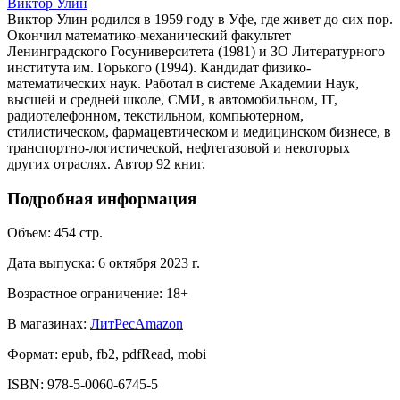
Виктор Улин
Виктор Улин родился в 1959 году в Уфе, где живет до сих пор.
Окончил математико-механический факультет
Ленинградского Госуниверситета (1981) и ЗО Литературного
института им. Горького (1994). Кандидат физико-
математических наук. Работал в системе Академии Наук,
высшей и средней школе, СМИ, в автомобильном, IT,
радиотелефонном, текстильном, компьютерном,
стилистическом, фармацевтическом и медицинском бизнесе, в
транспортно-логистической, нефтегазовой и некоторых
других отраслях. Автор 92 книг.
Подробная информация
Объем:
454
стр.
Дата выпуска:
6 октября 2023 г.
Возрастное ограничение:
18
+
В магазинах:
ЛитРес
Amazon
Формат:
epub, fb2, pdfRead, mobi
ISBN:
978-5-0060-6745-5