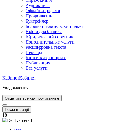
Тираж книги
Аудиокнига
Офлайн-продажи
Продвижение
Буктрейлер
Большой издательский пакет
Rideró для бизнеса
Юридический советник
Дополнительные услуги
Расшифровка текста
Перевод
Книги в аэропортах
Публикация
Все услуги
Кабинет
Кабинет
Уведомления
Отметить все как прочитанные
Показать ещё
18
+