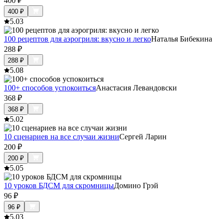
400
₽
400
₽
5.0
3
100 рецептов для аэрогриля: вкусно и легко
Наталья Бибекина
288
₽
288
₽
5.0
8
100+ способов успокоиться
Анастасия Левандовски
368
₽
368
₽
5.0
2
10 сценариев на все случаи жизни
Сергей Ларин
200
₽
200
₽
5.0
5
10 уроков БДСМ для скромницы
Домино Грэй
96
₽
96
₽
5.0
3