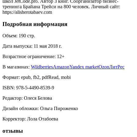
школ JetCode.pro. Автор 3 книг. Соорганизатор бизнес-
тренинга Брайана Трейси на 800 человек. Личный сайт:
https://alisherotabaev.com
Подробная информация
Объем:
190
стр.
Дата выпуска:
11 мая 2018 г.
Возрастное ограничение:
12
+
В магазинах:
Wildberries
Amazon
Yandex market
Ozon
ЛитРес
Формат:
epub, fb2, pdfRead, mobi
ISBN:
978-5-4490-8539-9
Редактор
:
Олеся Белова
Дизайн обложки
:
Ольга Пироженко
Корректор
:
Лола Отабоева
отзывы