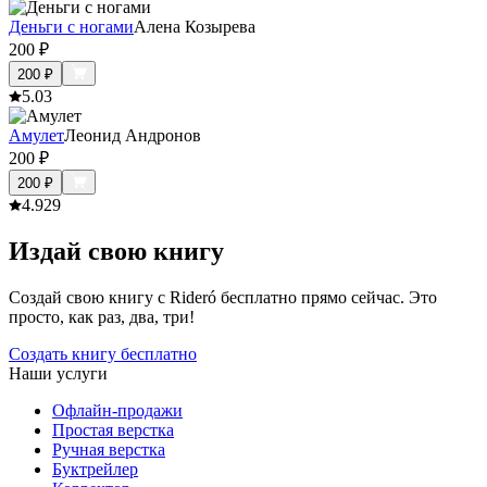
Деньги с ногами
Алена Козырева
200
₽
200
₽
5.0
3
Амулет
Леонид Андронов
200
₽
200
₽
4.9
29
Издай свою книгу
Создай свою книгу с Rideró бесплатно прямо сейчас. Это
просто, как раз, два, три!
Создать книгу бесплатно
Наши услуги
Офлайн-продажи
Простая верстка
Ручная верстка
Буктрейлер