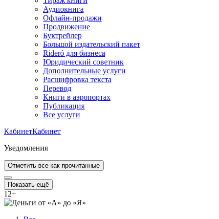
Тираж книги
Аудиокнига
Офлайн-продажи
Продвижение
Буктрейлер
Большой издательский пакет
Rideró для бизнеса
Юридический советник
Дополнительные услуги
Расшифровка текста
Перевод
Книги в аэропортах
Публикация
Все услуги
Кабинет
Кабинет
Уведомления
Отметить все как прочитанные
Показать ещё
12
+