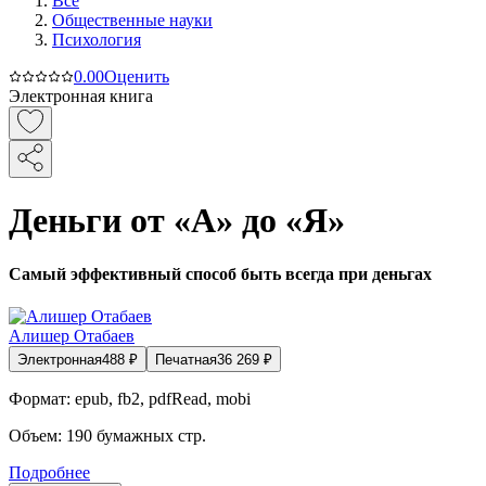
Все
Общественные науки
Психология
0.0
0
Оценить
Электронная книга
Деньги от «А» до «Я»
Самый эффективный способ быть всегда при деньгах
Алишер Отабаев
Электронная
488
₽
Печатная
36 269
₽
Формат:
epub, fb2, pdfRead, mobi
Объем:
190
бумажных стр.
Подробнее