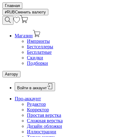
Главная
RUB
Сменить валюту
Магазин
Импринты
Бестселлеры
Бесплатные
Скидки
Подборки
Автору
Войти в аккаунт
Про-аккаунт
Редактор
Корректор
Простая верстка
Сложная верстка
Дизайн обложки
Иллюстрации