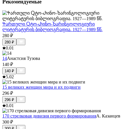
Рекомендуемые
Ⴕართული Ⴍტო-Ⴐინო-Ⴆარინგოლოგიური
ლიტერატურის ბიბლიოგრაფია. 1927—1989 წწ.
280
₽
280
₽
0.0
1
14
Анастсия Тузова
140
₽
140
₽
5.0
2
15 великих женщин мира и их подвиги
296
₽
296
₽
0.0
1
170 стрелковая дивизия первого формирования
А. Казанцев
300
₽
300
₽