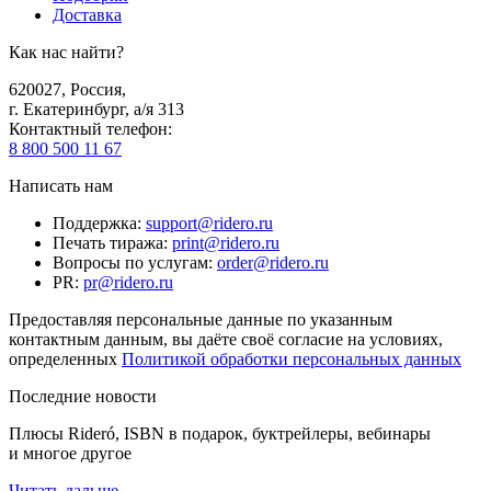
Доставка
Как нас найти?
620027
,
Россия
,
г. Екатеринбург, а/я 313
Контактный телефон
:
8 800 500 11 67
Написать нам
Поддержка
:
support@ridero.ru
Печать тиража
:
print@ridero.ru
Вопросы по услугам
:
order@ridero.ru
PR
:
pr@ridero.ru
Предоставляя персональные данные по указанным
контактным данным, вы даёте своё согласие на условиях,
определенных
Политикой обработки персональных данных
Последние новости
Плюсы Rideró, ISBN в подарок, буктрейлеры, вебинары
и многое другое
Читать дальше