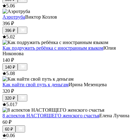
5.0
6
Аэротруба
Виктор Козлов
396
₽
396
₽
5.0
2
Как подружить ребёнка с иностранным языком
Юлия
Никонова
140
₽
140
₽
5.0
8
Как найти свой путь к деньгам
Ирина Мезенцева
320
₽
320
₽
5.0
17
8 аспектов НАСТОЯЩЕГО женского счастья
Елена Лучина
60
₽
60
₽
0.0
6