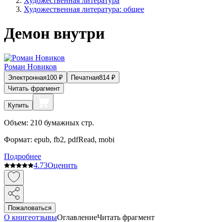
Художественная литература
Художественная литература: общее
Демон внутри
Роман Новиков
Электронная
100
₽
Печатная
814
₽
Читать фрагмент
Купить
Объем:
210
бумажных стр.
Формат:
epub, fb2, pdfRead, mobi
Подробнее
4.7
3
Оценить
Пожаловаться
О книге
отзывы
Оглавление
Читать фрагмент