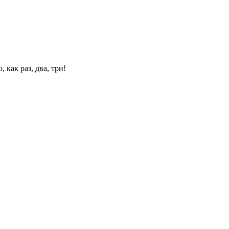
 как раз, два, три!