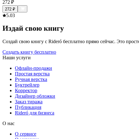
272
₽
272
₽
5.0
3
Издай свою книгу
Создай свою книгу с Rideró бесплатно прямо сейчас. Это просто,
Создать книгу бесплатно
Наши услуги
Офлайн-продажи
Простая верстка
Ручная верстка
Буктрейлер
Корректор
Дизайнер обложки
Заказ тиража
Публикация
Rideró для бизнеса
О нас
О сервисе