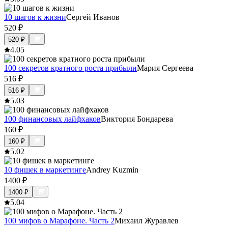
10 шагов к жизни
Сергей Иванов
520
₽
520
₽
4.0
5
100 секретов кратного роста прибыли
Мария Сергеева
516
₽
516
₽
5.0
3
100 финансовых лайфхаков
Виктория Бондарева
160
₽
160
₽
5.0
2
10 фишек в маркетинге
Andrey Kuzmin
1400
₽
1400
₽
5.0
4
100 мифов о Марафоне. Часть 2
Михаил Журавлев