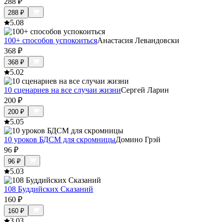
288
₽
288
₽
5.0
8
100+ способов успокоиться
Анастасия Левандовски
368
₽
368
₽
5.0
2
10 сценариев на все случаи жизни
Сергей Ларин
200
₽
200
₽
5.0
5
10 уроков БДСМ для скромницы
Домино Грэй
96
₽
96
₽
5.0
3
108 Буддийских Сказаний
160
₽
160
₽
3.0
3