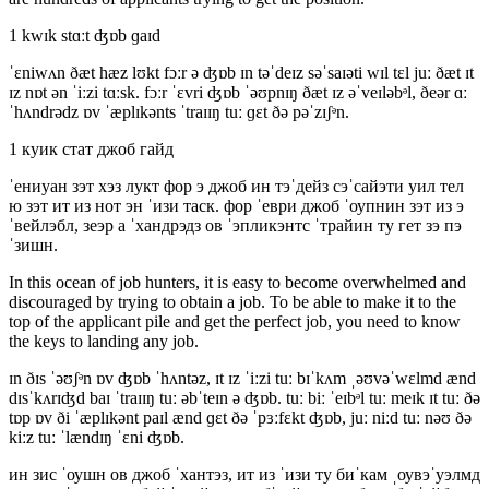
1 kwɪk stɑːt ʤɒb ɡaɪd
ˈɛniwʌn ðæt hæz lʊkt fɔːr ə ʤɒb ɪn təˈdeɪz səˈsaɪəti wɪl tɛl juː ðæt ɪt
ɪz nɒt ən ˈiːzi tɑːsk. fɔːr ˈɛvri ʤɒb ˈəʊpnɪŋ ðæt ɪz əˈveɪləbᵊl, ðeər ɑː
ˈhʌndrədz ɒv ˈæplɪkənts ˈtraɪɪŋ tuː ɡɛt ðə pəˈzɪʃᵊn.
1 куик стат джоб гайд
ˈениуан зэт хэз лукт фор э джоб ин тэˈдейз сэˈсайэти уил тел
ю зэт ит из нот эн ˈизи таск. фор ˈеври джоб ˈоупнин зэт из э
ˈвейлэбл, зеэр а ˈхандрэдз ов ˈэпликэнтс ˈтрайин ту гет зэ пэ
ˈзишн.
In this ocean of job hunters, it is easy to become overwhelmed and
discouraged by trying to obtain a job. To be able to make it to the
top of the applicant pile and get the perfect job, you need to know
the keys to landing any job.
ɪn ðɪs ˈəʊʃᵊn ɒv ʤɒb ˈhʌntəz, ɪt ɪz ˈiːzi tuː bɪˈkʌm ˌəʊvəˈwɛlmd ænd
dɪsˈkʌrɪʤd baɪ ˈtraɪɪŋ tuː əbˈteɪn ə ʤɒb. tuː biː ˈeɪbᵊl tuː meɪk ɪt tuː ðə
tɒp ɒv ði ˈæplɪkənt paɪl ænd ɡɛt ðə ˈpɜːfɛkt ʤɒb, juː niːd tuː nəʊ ðə
kiːz tuː ˈlændɪŋ ˈɛni ʤɒb.
ин зис ˈоушн ов джоб ˈхантэз, ит из ˈизи ту биˈкам ˌоувэˈуэлмд