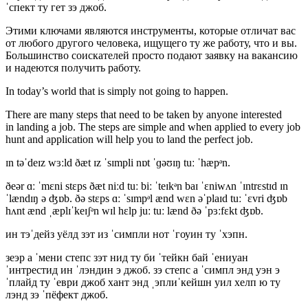
ˈспект ту гет зэ джоб.
Этими ключами являются инструменты, которые отличат вас
от любого другого человека, ищущего ту же работу, что и вы.
Большинство соискателей просто подают заявку на вакансию
и надеются получить работу.
In today’s world that is simply not going to happen.
There are many steps that need to be taken by anyone interested
in landing a job. The steps are simple and when applied to every job
hunt and
application
will help you to land the perfect job.
ɪn təˈdeɪz wɜːld ðæt ɪz ˈsɪmpli nɒt ˈɡəʊɪŋ tuː ˈhæpᵊn.
ðeər ɑː ˈmɛni stɛps ðæt niːd tuː biː ˈteɪkᵊn baɪ ˈɛniwʌn ˈɪntrɛstɪd ɪn
ˈlændɪŋ ə ʤɒb. ðə stɛps ɑː ˈsɪmpᵊl ænd wɛn əˈplaɪd tuː ˈɛvri ʤɒb
hʌnt ænd ˌæplɪˈkeɪʃᵊn wɪl hɛlp juː tuː lænd ðə ˈpɜːfɛkt ʤɒb.
ин тэˈдейз уёлд зэт из ˈсимпли нот ˈгоуин ту ˈхэпн.
зеэр а ˈмени степс зэт нид ту би ˈтейкн бай ˈениуан
ˈинтрестид ин ˈлэндин э джоб. зэ степс а ˈсимпл энд уэн э
ˈплайд ту ˈеври джоб хант энд ˌэплиˈкейшн уил хелп ю ту
лэнд зэ ˈпёфект джоб.