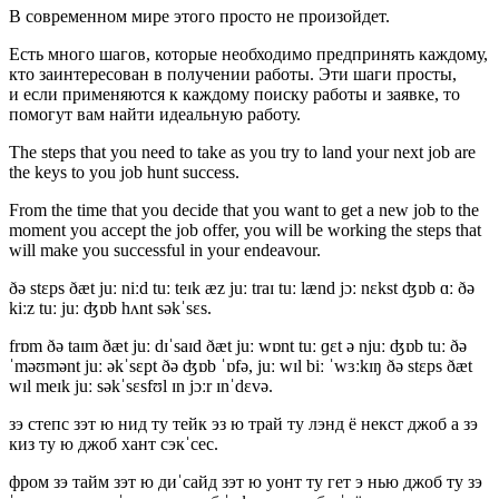
В современном мире этого просто не произойдет.
Есть много шагов, которые необходимо предпринять каждому,
кто заинтересован в получении работы. Эти шаги просты,
и если применяются к каждому поиску работы и заявке, то
помогут вам найти идеальную работу.
The steps that you need to take as you try to land your next job are
the keys to you job hunt success.
From the time that you decide that you want to get a new job to the
moment you accept the
job offer
, you will be working the steps that
will make you successful in your endeavour.
ðə stɛps ðæt juː niːd tuː teɪk æz juː traɪ tuː lænd jɔː nɛkst ʤɒb ɑː ðə
kiːz tuː juː ʤɒb hʌnt səkˈsɛs.
frɒm ðə taɪm ðæt juː dɪˈsaɪd ðæt juː wɒnt tuː ɡɛt ə njuː ʤɒb tuː ðə
ˈməʊmənt juː əkˈsɛpt ðə ʤɒb ˈɒfə, juː wɪl biː ˈwɜːkɪŋ ðə stɛps ðæt
wɪl meɪk juː səkˈsɛsfʊl ɪn jɔːr ɪnˈdɛvə.
зэ степс зэт ю нид ту тейк эз ю трай ту лэнд ё некст джоб а зэ
киз ту ю джоб хант сэкˈсес.
фром зэ тайм зэт ю диˈсайд зэт ю уонт ту гет э нью джоб ту зэ