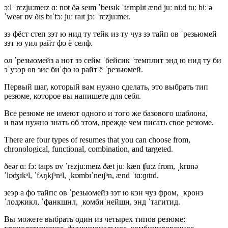
ɔːl ˈrɛzjuːmeɪz ɑː nɒt ðə seɪm ˈbeɪsɪk ˈtɛmplɪt ænd juː niːd tuː biː ə
ˈweər ɒv ðɪs bɪˈfɔː juː raɪt jɔː ˈrɛzjuːmeɪ.
зэ фёст степ зэт ю нид ту тейк из ту чуз зэ тайп ов ˈрезьюмей
зэт ю уил райт фо ёˈселф.
ол ˈрезьюмейз а нот зэ сейм ˈбейсик ˈтемплит энд ю нид ту би
эˈуээр ов зис биˈфо ю райт ё ˈрезьюмей.
Первый шаг, который вам нужно сделать, это выбрать тип
резюме, которое вы напишете для себя.
Все резюме не имеют одного и того же базового шаблона,
и вам нужно знать об этом, прежде чем писать свое резюме.
There are four types of resumes that you can choose from,
chronological, functional, combination, and targeted.
ðeər ɑː fɔː taɪps ɒv ˈrɛzjuːmeɪz ðæt juː kæn ʧuːz frɒm, ˌkrɒnə
ˈlɒʤɪkᵊl, ˈfʌŋkʃᵊnᵊl, ˌkɒmbɪˈneɪʃᵊn, ænd ˈtɑːɡɪtɪd.
зеэр а фо тайпс ов ˈрезьюмейз зэт ю кэн чуз фром, ˌкронэ
ˈлоджикл, ˈфанкшнл, ˌкомбиˈнейшн, энд ˈтагитид.
Вы можете выбрать один из четырех типов резюме: