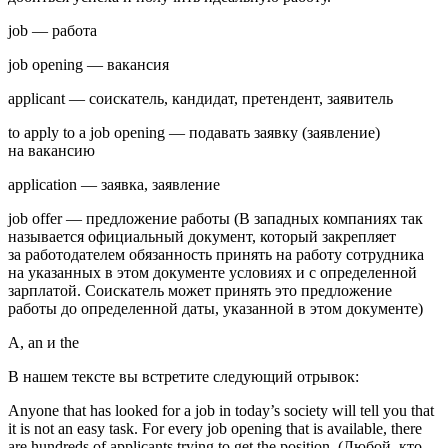
job — работа
job opening — вакансия
applicant — соискатель, кандидат, претендент, заявитель
to apply to a job opening — подавать заявку (заявление)
на вакансию
application — заявка, заявление
job offer — предложение работы (В западных компаниях так
называется официальный документ, который закрепляет
за работодателем обязанность принять на работу сотрудника
на указанных в этом документе условиях и с определенной
зарплатой. Соискатель может принять это предложение
работы до определенной даты, указанной в этом документе)
A, an и the
В нашем тексте вы встретите следующий отрывок:
Anyone that has looked for a job in today’s society will tell you that
it is not an easy task. For every job opening that is available, there
are hundreds of applicants trying to get the position. (Любой, кто