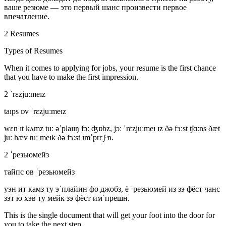
ваше резюме — это первый шанс произвести первое
впечатление.
2 Resumes
Types of Resumes
When it comes to applying for jobs, your
resume
is the first chance
that you have to make the first impression.
2 ˈrɛzjuːmeɪz
taɪps ɒv ˈrɛzjuːmeɪz
wɛn ɪt kʌmz tuː əˈplaɪɪŋ fɔː ʤɒbz, jɔː ˈrɛzjuːmeɪ ɪz ðə fɜːst ʧɑːns ðæt
juː hæv tuː meɪk ðə fɜːst ɪmˈprɛʃᵊn.
2 ˈрезьюмейз
тайпс ов ˈрезьюмейз
уэн ит камз ту эˈплайин фо джобз, ё ˈрезьюмей из зэ фёст чанс
зэт ю хэв ту мейк зэ фёст имˈпрешн.
This is the single document that will get your foot into the door for
you to take the next step.