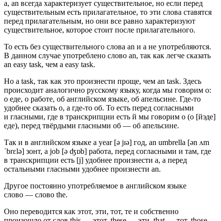
a, an всегда характеризует существительное, но если перед
существительным есть прилагательное, то эти слова ставятся
перед прилагательным, но они все равно характеризуют
существительное, которое стоит после прилагательного.
То есть без существительного слова an и a не употребляются.
В данном случае употреблено слово an, так как легче сказать
an easy task, чем
a easy task
.
Но a task, так как это произнести проще, чем
an task
. Здесь
происходит аналогично русскому языку, когда мы говорим о:
о еде, о работе, об английском языке, об апельсине. Где-то
удобнее сказать о, а где-то об. То есть перед согласными
и гласными, где в транскрипции есть
й
мы говорим о (о [йэде]
еде), перед твёрдыми гласными об — об апельсине.
Так и в английском языке a year [ə jɪə] год, an umbrella [ən ʌm
ˈbrɛlə] зонт, a job [ə ʤɒb] работа, перед согласными и там, где
в транскрипции есть [j] удобнее произнести
a
, а перед
остальными гласными удобнее произнести
an
.
Другое постоянно употребляемое в английском языке
слово — слово the.
Оно переводится как этот, эти, тот, те и собственно
произошло от слов this — этот, these — эти, that — тот, those —