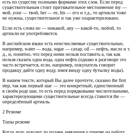
есть по существу полными формами этих слов. Если перед
существительным стоит притяжательное местоимение my —
мой, your — твой, her — ее, his — его и т.д., то артикли тоже
не нужны, существительное и так уже охарактеризовано.
Если есть слова no — никакой, any — какой-то, любой, то
артикли не употребляются.
В английском языке есть неисчисляемые существительные,
например, water — вода, sugar — сахар, oil — нефть, масло и т.
д., и, понятно, что перед ними нельзя поставить
a
, так как
нельзя сказать одна вода, одна нефть (однако в разговоре это
часто встречается, если, например, покупатель говорит
продавцу
дайте одну воду
, имея ввиду одну бутылку воды).
В нашем тексте, который Вы далее прочтете, сказано the first
step, так как первый шаг — это конкретный, единственный
в своём роде шаг, то есть перед порядковыми числительными,
характеризующими существительные всегда ставится the —
определённый артикль.
2 Резюме
Типы резюме
Когда дело доходит до подачи заявления о приеме на работу,