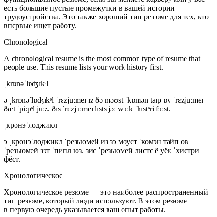
есть большие пустые промежутки в вашей истории
трудоустройства. Это также хороший тип резюме для тех, кто
впервые ищет работу.
Chronological
A chronological resume is the most common type of resume that
people use. This resume lists your work history first.
ˌkrɒnəˈlɒʤɪkᵊl
ə ˌkrɒnəˈlɒʤɪkᵊl ˈrɛzjuːmeɪ ɪz ðə məʊst ˈkɒmən taɪp ɒv ˈrɛzjuːmeɪ
ðæt ˈpiːpᵊl juːz. ðɪs ˈrɛzjuːmeɪ lɪsts jɔː wɜːk ˈhɪstᵊri fɜːst.
ˌкронэˈлоджикл
э ˌкронэˈлоджикл ˈрезьюмей из зэ моуст ˈкомэн тайп ов
ˈрезьюмей зэт ˈпипл юз. зис ˈрезьюмей листс ё уёк ˈхистри
фёст.
Хронологическое
Хронологическое резюме — это наиболее распространенный
тип резюме, который люди используют. В этом резюме
в первую очередь указывается ваш опыт работы.