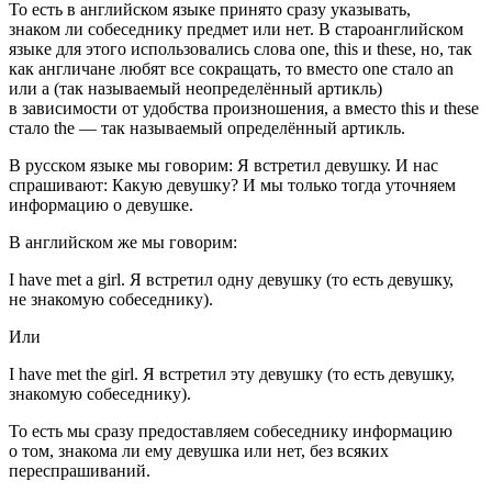
То есть в английском языке принято сразу указывать,
знаком ли собеседнику предмет или нет. В староанглийском
языке для этого использовались слова one, this и these, но, так
как англичане любят все сокращать, то вместо one стало an
или a (так называемый неопределённый артикль)
в зависимости от удобства произношения, а вместо this и these
стало the — так называемый определённый артикль.
В русском языке мы говорим:
Я встретил девушку
. И нас
спрашивают:
Какую девушку?
И мы только тогда уточняем
информацию о девушке.
В английском же мы говорим:
I have met a girl. Я встретил одну девушку (то есть девушку,
не знакомую собеседнику).
Или
I have met the girl. Я встретил эту девушку (то есть девушку,
знакомую собеседнику).
То есть мы сразу предоставляем собеседнику информацию
о том, знакома ли ему девушка или нет, без всяких
переспрашиваний.