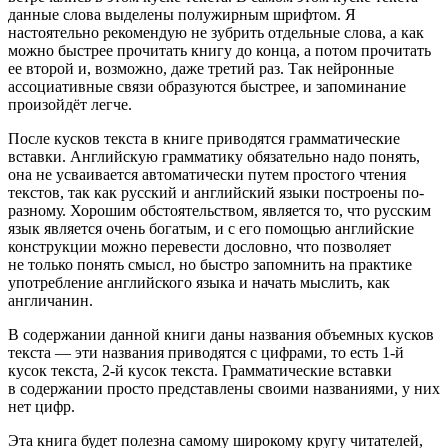
данные слова выделены полужирным шрифтом. Я
настоятельно рекомендую не зубрить отдельные слова, а как
можно быстрее прочитать книгу до конца, а потом прочитать
ее второй и, возможно, даже третий раз. Так нейронные
ассоциативные связи образуются быстрее, и запоминание
произойдёт легче.
После кусков текста в книге приводятся грамматические
вставки. Английскую грамматику обязательно надо понять,
она не усваивается автоматически путем простого чтения
текстов, так как русский и английский языки построены по-
разному. Хорошим обстоятельством, является то, что русским
язык является очень богатым, и с его помощью английские
конструкции можно перевести дословно, что позволяет
не только понять смысл, но быстро запомнить на практике
употребление английского языка и начать мыслить, как
англичанин.
В содержании данной книги даны названия объемных кусков
текста — эти названия приводятся с цифрами, то есть 1-й
кусок текста, 2-й кусок текста. Грамматические вставки
в содержании просто представлены своими названиями, у них
нет цифр.
Эта книга будет полезна самому широкому кругу читателей,