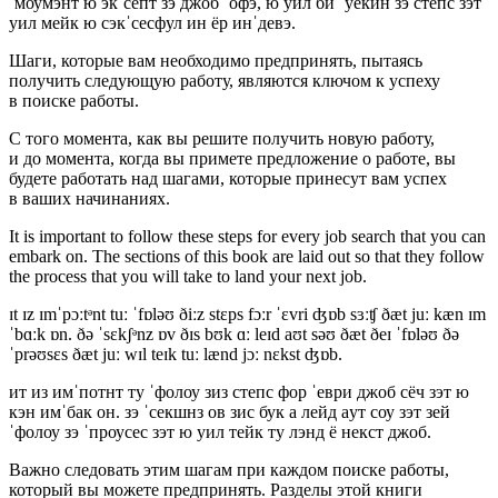
ˈмоумэнт ю экˈсепт зэ джоб ˈофэ, ю уил би ˈуёкин зэ степс зэт
уил мейк ю сэкˈсесфул ин ёр инˈдевэ.
Шаги, которые вам необходимо предпринять, пытаясь
получить следующую работу, являются ключом к успеху
в поиске работы.
С того момента, как вы решите получить новую работу,
и до момента, когда вы примете предложение о работе, вы
будете работать над шагами, которые принесут вам успех
в ваших начинаниях.
It is important to follow these steps for every job search that you can
embark on. The sections of this book are laid out so that they follow
the process that you will take to land your next job.
ɪt ɪz ɪmˈpɔːtᵊnt tuː ˈfɒləʊ ðiːz stɛps fɔːr ˈɛvri ʤɒb sɜːʧ ðæt juː kæn ɪm
ˈbɑːk ɒn. ðə ˈsɛkʃᵊnz ɒv ðɪs bʊk ɑː leɪd aʊt səʊ ðæt ðeɪ ˈfɒləʊ ðə
ˈprəʊsɛs ðæt juː wɪl teɪk tuː lænd jɔː nɛkst ʤɒb.
ит из имˈпотнт ту ˈфолоу зиз степс фор ˈеври джоб сёч зэт ю
кэн имˈбак он. зэ ˈсекшнз ов зис бук а лейд aут соу зэт зей
ˈфолоу зэ ˈпроусес зэт ю уил тейк ту лэнд ё некст джоб.
Важно следовать этим шагам при каждом поиске работы,
который вы можете предпринять. Разделы этой книги