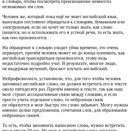
в словарь, чтобы посмотреть произношение немногих
незнакомых им слов.
Человек же, который пока ещё не знает английский язык,
вынужден постоянно обращаться к словарям, бумажным или
электронным, если он хочет не только знать, как слово
пишется, но и использовать его в устной речи, то есть знать,
как оно произносится.
На обращение к словарю уходит уйма времени, это очень
нервирует, причём человек может не до конца понимать, как
английская транскрипция произносится, этому ведь
недостаточно подробно учат. В результате, многие люди,
не выдержав мучений, бросают изучать английский.
Нейрофизиологи, установили, что, для того чтобы человек
запомнил английское слово, он должен встретить его в тексте
около пятидесяти раз. Причём именно в тексте, так как наш
мозг строит ассоциативные связи между словами, и если
просто учить отдельное слово, то нейронная связь
не образуется и мозг быстро это слово забывает. Мозгу нужны
именно целые предложения, сочетания слов, для образования
нейронных связей.
То есть, чтобы запомнить написание слова, нужно встретить
его в тексте 50 раз. Но ведь в английском слова зачастую