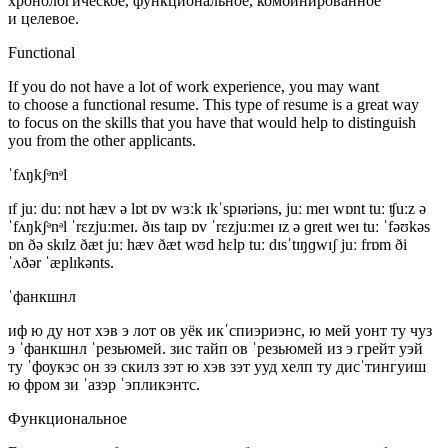
хронологическое, функциональное, комбинированное
и целевое.
Functional
If you do not have a lot of
work experience
, you may want
to choose a functional resume. This type of resume is a great way
to focus on the
skills
that you have that would help to distinguish
you from the other applicants.
ˈfʌŋkʃᵊnᵊl
ɪf juː duː nɒt hæv ə lɒt ɒv wɜːk ɪkˈspɪəriəns, juː meɪ wɒnt tuː ʧuːz ə
ˈfʌŋkʃᵊnᵊl ˈrɛzjuːmeɪ. ðɪs taɪp ɒv ˈrɛzjuːmeɪ ɪz ə ɡreɪt weɪ tuː ˈfəʊkəs
ɒn ðə skɪlz ðæt juː hæv ðæt wʊd hɛlp tuː dɪsˈtɪŋɡwɪʃ juː frɒm ði
ˈʌðər ˈæplɪkənts.
ˈфанкшнл
иф ю ду нот хэв э лот ов уёк икˈспиэриэнс, ю мей уонт ту чуз
э ˈфанкшнл ˈрезьюмей. зис тайп ов ˈрезьюмей из э грейт уэй
ту ˈфоукэс он зэ скилз зэт ю хэв зэт ууд хелп ту дисˈтингуиш
ю фром зи ˈазэр ˈэпликэнтс.
Функциональное