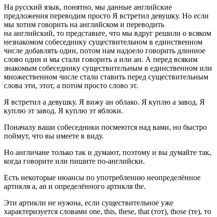
На русский язык, понятно, мы данные английские
предложения переводим просто
Я встретил девушку
. Но если
мы хотим говорить на английском и переводить
на английский, то представьте, что мы вдруг решили о всяком
незнакомом собеседнику существительном в единственном
числе добавлять
один
, потом нам надоело говорить длинное
слово
один
и мы стали говорить
а
или
ан
. А перед всяким
знакомым собеседнику существительным в единственном или
множественном числе стали ставить перед существительным
слова
эти
,
этот
, а потом просто слово
эт
.
Я встретил а девушку. Я вижу ан облако. Я куплю а завод. Я
куплю эт завод. Я куплю эт яблоки.
Поначалу ваши собеседники посмеются над вами, но быстро
поймут, что вы имеете в виду.
Но англичане только так и думают, поэтому и вы думайте так,
когда говорите или пишите по-английски.
Есть некоторые нюансы по употреблению неопределённое
артикля a, an и определённого артикля the.
Эти артикли не нужны, если существительное уже
характеризуется словами one, this, these, that (тот), those (те), то