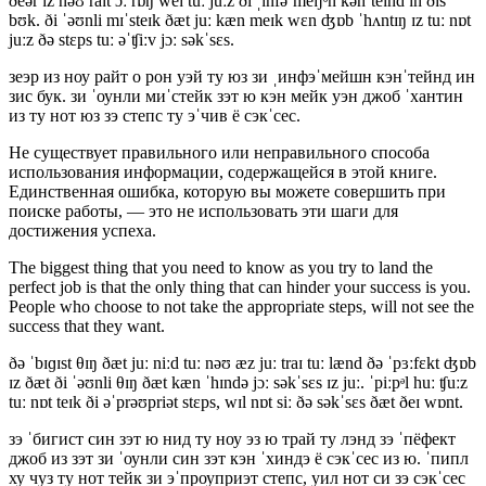
ðeər ɪz nəʊ raɪt ɔː rɒŋ weɪ tuː juːz ði ˌɪnfəˈmeɪʃᵊn kənˈteɪnd ɪn ðɪs
bʊk. ði ˈəʊnli mɪˈsteɪk ðæt juː kæn meɪk wɛn ʤɒb ˈhʌntɪŋ ɪz tuː nɒt
juːz ðə stɛps tuː əˈʧiːv jɔː səkˈsɛs.
зеэр из ноу райт о рон уэй ту юз зи ˌинфэˈмейшн кэнˈтейнд ин
зис бук. зи ˈоунли миˈстейк зэт ю кэн мейк уэн джоб ˈхантин
из ту нот юз зэ степс ту эˈчив ё сэкˈсес.
Не существует правильного или неправильного способа
использования информации, содержащейся в этой книге.
Единственная ошибка, которую вы можете совершить при
поиске работы, — это не использовать эти шаги для
достижения успеха.
The biggest thing that you need to know as you try to land the
perfect job is that the only thing that can hinder your success is you.
People who choose to not take the appropriate steps, will not see the
success that they want.
ðə ˈbɪɡɪst θɪŋ ðæt juː niːd tuː nəʊ æz juː traɪ tuː lænd ðə ˈpɜːfɛkt ʤɒb
ɪz ðæt ði ˈəʊnli θɪŋ ðæt kæn ˈhɪndə jɔː səkˈsɛs ɪz juː. ˈpiːpᵊl huː ʧuːz
tuː nɒt teɪk ði əˈprəʊpriət stɛps, wɪl nɒt siː ðə səkˈsɛs ðæt ðeɪ wɒnt.
зэ ˈбигист син зэт ю нид ту ноу эз ю трай ту лэнд зэ ˈпёфект
джоб из зэт зи ˈоунли син зэт кэн ˈхиндэ ё сэкˈсес из ю. ˈпипл
ху чуз ту нот тейк зи эˈпроуприэт степс, уил нот си зэ сэкˈсес