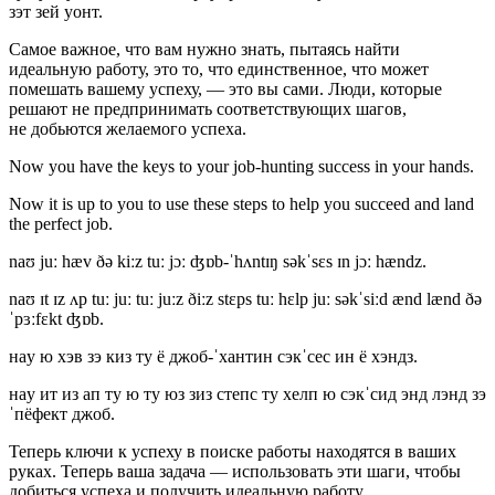
зэт зей уонт.
Самое важное, что вам нужно знать, пытаясь найти
идеальную работу, это то, что единственное, что может
помешать вашему успеху, — это вы сами. Люди, которые
решают не предпринимать соответствующих шагов,
не добьются желаемого успеха.
Now you have the keys to your job-hunting success in your hands.
Now it is up to you to use these steps to help you succeed and land
the perfect job.
naʊ juː hæv ðə kiːz tuː jɔː ʤɒb-ˈhʌntɪŋ səkˈsɛs ɪn jɔː hændz.
naʊ ɪt ɪz ʌp tuː juː tuː juːz ðiːz stɛps tuː hɛlp juː səkˈsiːd ænd lænd ðə
ˈpɜːfɛkt ʤɒb.
нaу ю хэв зэ киз ту ё джоб-ˈхантин сэкˈсес ин ё хэндз.
нaу ит из ап ту ю ту юз зиз степс ту хелп ю сэкˈсид энд лэнд зэ
ˈпёфект джоб.
Теперь ключи к успеху в поиске работы находятся в ваших
руках. Теперь ваша задача — использовать эти шаги, чтобы
добиться успеха и получить идеальную работу.