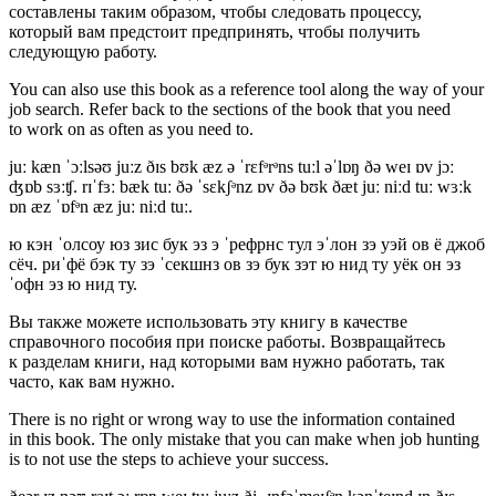
составлены таким образом, чтобы следовать процессу,
который вам предстоит предпринять, чтобы получить
следующую работу.
You can also use this book as a reference tool along the way of your
job search. Refer back to the sections of the book that you need
to work on as often as you need to.
juː kæn ˈɔːlsəʊ juːz ðɪs bʊk æz ə ˈrɛfᵊrᵊns tuːl əˈlɒŋ ðə weɪ ɒv jɔː
ʤɒb sɜːʧ. rɪˈfɜː bæk tuː ðə ˈsɛkʃᵊnz ɒv ðə bʊk ðæt juː niːd tuː wɜːk
ɒn æz ˈɒfᵊn æz juː niːd tuː.
ю кэн ˈолсоу юз зис бук эз э ˈрефрнс тул эˈлон зэ уэй ов ё джоб
сёч. риˈфё бэк ту зэ ˈсекшнз ов зэ бук зэт ю нид ту уёк он эз
ˈофн эз ю нид ту.
Вы также можете использовать эту книгу в качестве
справочного пособия при поиске работы. Возвращайтесь
к разделам книги, над которыми вам нужно работать, так
часто, как вам нужно.
There is no right or wrong way to use the information contained
in this book. The only mistake that you can make when job hunting
is to not use the steps to achieve your success.