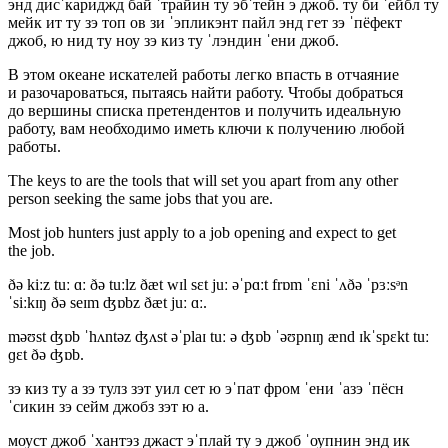
энд дисˈкариджд бай ˈтрайин ту эбˈтейн э джоб. ту би ˈейбл ту
мейк ит ту зэ топ ов зи ˈэпликэнт пайл энд гет зэ ˈпёфект
джоб, ю нид ту ноу зэ киз ту ˈлэндин ˈени джоб.
В этом океане искателей работы легко впасть в отчаяние
и разочароваться, пытаясь найти работу. Чтобы добраться
до вершины списка претендентов и получить идеальную
работу, вам необходимо иметь ключи к получению любой
работы.
The keys to are the tools that will set you apart from any other
person seeking the same jobs that you are.
Most job hunters just
apply to a job opening
and expect to get
the job.
ðə kiːz tuː ɑː ðə tuːlz ðæt wɪl sɛt juː əˈpɑːt frɒm ˈɛni ˈʌðə ˈpɜːsᵊn
ˈsiːkɪŋ ðə seɪm ʤɒbz ðæt juː ɑː.
məʊst ʤɒb ˈhʌntəz ʤʌst əˈplaɪ tuː ə ʤɒb ˈəʊpnɪŋ ænd ɪkˈspɛkt tuː
ɡɛt ðə ʤɒb.
зэ киз ту а зэ тулз зэт уил сет ю эˈпат фром ˈени ˈазэ ˈпёсн
ˈсикин зэ сейм джобз зэт ю а.
моуст джоб ˈхантэз джаст эˈплай ту э джоб ˈоупнин энд ик