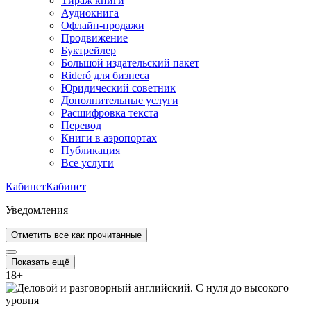
Тираж книги
Аудиокнига
Офлайн-продажи
Продвижение
Буктрейлер
Большой издательский пакет
Rideró для бизнеса
Юридический советник
Дополнительные услуги
Расшифровка текста
Перевод
Книги в аэропортах
Публикация
Все услуги
Кабинет
Кабинет
Уведомления
Отметить все как прочитанные
Показать ещё
18
+