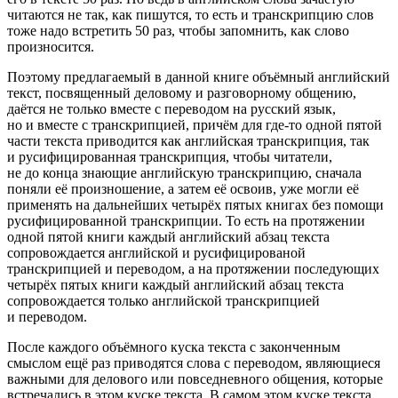
читаются не так, как пишутся, то есть и транскрипцию слов
тоже надо встретить 50 раз, чтобы запомнить, как слово
произносится.
Поэтому предлагаемый в данной книге объёмный английский
текст, посвященный деловому и разговорному общению,
даётся не только вместе с переводом на русский язык,
но и вместе с транскрипцией, причём для где-то одной пятой
части текста приводится как английская транскрипция, так
и русифицированная транскрипция, чтобы читатели,
не до конца знающие английскую транскрипцию, сначала
поняли её произношение, а затем её освоив, уже могли её
применять на дальнейших четырёх пятых книгах без помощи
русифицированной транскрипции. То есть на протяжении
одной пятой книги каждый английский абзац текста
сопровождается английской и русифицированой
транскрипцией и переводом, а на протяжении последующих
четырёх пятых книги каждый английский абзац текста
сопровождается только английской транскрипцией
и переводом.
После каждого объёмного куска текста с законченным
смыслом ещё раз приводятся слова с переводом, являющиеся
важными для делового или повседневного общения, которые
встречались в этом куске текста. В самом этом куске текста