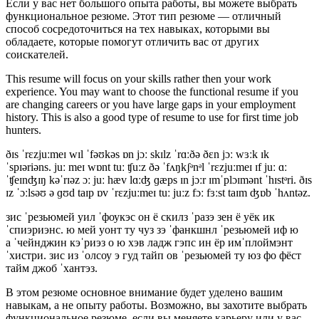
Если у вас нет большого опыта работы, вы можете выбрать
функциональное резюме. Этот тип резюме — отличный
способ сосредоточиться на тех навыках, которыми вы
обладаете, которые помогут отличить вас от других
соискателей.
This resume will focus on your skills rather then your work
experience. You may want to choose the functional resume if you
are changing careers or you have large gaps in your
employment
history. This is also a good type of resume to use for first time job
hunters.
ðɪs ˈrɛzjuːmeɪ wɪl ˈfəʊkəs ɒn jɔː skɪlz ˈrɑːðə ðɛn jɔː wɜːk ɪk
ˈspɪəriəns. juː meɪ wɒnt tuː ʧuːz ðə ˈfʌŋkʃᵊnᵊl ˈrɛzjuːmeɪ ɪf juː ɑː
ˈʧeɪnʤɪŋ kəˈrɪəz ɔː juː hæv lɑːʤ ɡæps ɪn jɔːr ɪmˈplɔɪmənt ˈhɪstᵊri. ðɪs
ɪz ˈɔːlsəʊ ə ɡʊd taɪp ɒv ˈrɛzjuːmeɪ tuː juːz fɔː fɜːst taɪm ʤɒb ˈhʌntəz.
зис ˈрезьюмей уил ˈфоукэс он ё скилз ˈразэ зен ё уёк ик
ˈспиэриэнс. ю мей уонт ту чуз зэ ˈфанкшнл ˈрезьюмей иф ю
а ˈчейнджин кэˈриэз о ю хэв ладж гэпс ин ёр имˈплоймэнт
ˈхистри. зис из ˈолсоу э гуд тайп ов ˈрезьюмей ту юз фо фёст
тайм джоб ˈхантэз.
В этом резюме основное внимание будет уделено вашим
навыкам, а не опыту работы. Возможно, вы захотите выбрать
функциональное резюме, если вы меняете карьеру или у вас