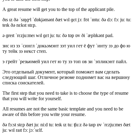
A great resume will get you to the top of the applicant pile.
ðɪs ɪz ðə ˈsɪŋɡᵊl ˈdɒkjəmənt ðæt wɪl ɡɛt jɔː fʊt ˈɪntuː ðə dɔː fɔː juː tuː
teɪk ðə nɛkst stɛp.
ə ɡreɪt ˈrɛzjuːmeɪ wɪl ɡɛt juː tuː ðə tɒp ɒv ði ˈæplɪkənt paɪl.
зис из зэ ˈсингл ˈдокьэмэнт зэт уил гет ё фут ˈинту зэ до фо ю
ту тейк зэ некст степ.
э грейт ˈрезьюмей уил гет ю ту зэ топ ов зи ˈэпликэнт пайл.
Это отдельный документ, который поможет вам сделать
следующий шаг. Отличное резюме поднимет вас на вершину
списка соискателей.
The first step that you need to take is to choose the type of resume
that you will write for yourself.
All resumes are not the same basic
template
and you need to be
aware of this before you write your resume.
ðə fɜːst stɛp ðæt juː niːd tuː teɪk ɪz tuː ʧuːz ðə taɪp ɒv ˈrɛzjuːmeɪ ðæt
juː wɪl raɪt fɔː jɔːˈsɛlf.