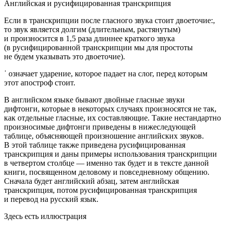
Английская и русифицированная транскрипция
Если в транскрипции после гласного звука стоит двоеточие:,
то звук является долгим (длительным, растянутым)
и произносится в 1,5 раза длиннее краткого звука
(в русифицированной транскрипции мы для простоты
не будем указывать это двоеточие).
ˈ означает ударение, которое падает на слог, перед которым
этот апостроф стоит.
В английском языке бывают д
войн
ые гласные звуки
дифтонги, которые в некоторых случаях произносятся не так,
как отдельные гласные, их составляющие. Такие нестандартно
произносимые дифтонги приведены в нижеследующей
таблице, объясняющей произношение английских звуков.
В этой таблице также приведена русифицированная
транскрипция и даны примеры использования транскрипции
в четвертом столбце — именно так будет и в тексте данной
книги, посвященном деловому и повседневному общению.
Сначала будет английский абзац, затем английская
транскрипция, потом русифицированная транскрипция
и перевод на русский язык.
Здесь есть иллюстрация