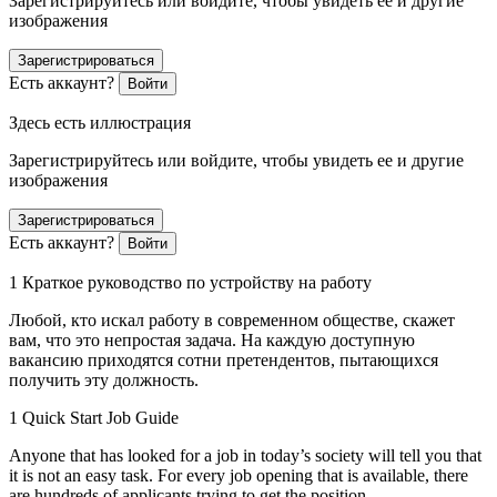
Зарегистрируйтесь или войдите, чтобы увидеть ее и другие
изображения
Зарегистрироваться
Есть аккаунт?
Войти
Здесь есть иллюстрация
Зарегистрируйтесь или войдите, чтобы увидеть ее и другие
изображения
Зарегистрироваться
Есть аккаунт?
Войти
1 Краткое руководство по устройству на работу
Любой, кто искал работу в современном обществе, скажет
вам, что это непростая задача. На каждую доступную
вакансию приходятся сотни претендентов, пытающихся
получить эту должность.
1 Quick Start Job Guide
Anyone that has looked for a
job
in today’s society will tell you that
it is not an easy task. For every
job opening
that is available, there
are hundreds of
applicants
trying to get the position.