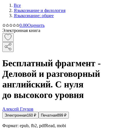
Все
Языкознание и филология
Языкознание: общее
0.0
0
Оценить
Электронная книга
Бесплатный фрагмент -
Деловой и разговорный
английский. С нуля
до высокого уровня
Алексей Глухов
Электронная
160
₽
Печатная
899
₽
Формат:
epub, fb2, pdfRead, mobi