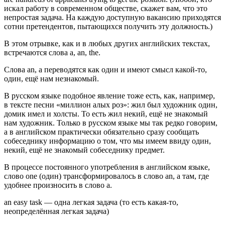
искал работу в современном обществе, скажет вам, что это
непростая задача. На каждую доступную вакансию приходятся
сотни претендентов, пытающихся получить эту должность.)
В этом отрывке, как и в любых других английских текстах,
встречаются слова a, an, the.
Слова an, a переводятся как один и имеют смысл
какой-то,
один, ещё нам незнакомый
.
В русском языке подобное явление тоже есть, как, например,
в тексте песни «миллион алых роз»:
жил был художник один,
домик имел и холсты
. То есть жил некий, ещё не знакомый
нам художник. Только в русском языке мы так редко говорим,
а в английском практически обязательно сразу сообщать
собеседнику информацию о том, что мы имеем ввиду один,
некий, ещё не знакомый собеседнику предмет.
В процессе постоянного употребления в английском языке,
слово one (один) трансформировалось в слово
an
, а там, где
удобнее произносить в слово
a
.
an easy task — одна легкая задача (то есть какая-то,
неопределённая легкая задача)