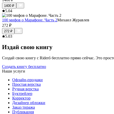
1400
₽
5.0
4
100 мифов о Марафоне. Часть 2
Михаил Журавлев
272
₽
272
₽
5.0
3
Издай свою книгу
Создай свою книгу с Rideró бесплатно прямо сейчас. Это просто,
Создать книгу бесплатно
Наши услуги
Офлайн-продажи
Простая верстка
Ручная верстка
Буктрейлер
Корректор
Дизайнер обложки
Заказ тиража
Публикация