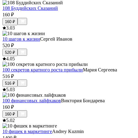
108 Буддийских Сказаний
160
₽
160
₽
3.0
3
10 шагов к жизни
Сергей Иванов
520
₽
520
₽
4.0
5
100 секретов кратного роста прибыли
Мария Сергеева
516
₽
516
₽
5.0
3
100 финансовых лайфхаков
Виктория Бондарева
160
₽
160
₽
5.0
2
10 фишек в маркетинге
Andrey Kuzmin
1400
₽