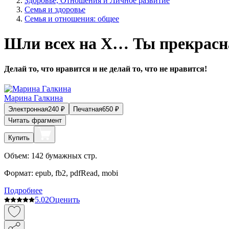
Здоровье, Отношения и Личное развитие
Семья и здоровье
Семья и отношения: общее
Шли всех на Х… Ты прекрасн
Делай то, что нравится и не делай то, что не нравится!
Марина Галкина
Электронная
240
₽
Печатная
650
₽
Читать фрагмент
Купить
Объем:
142
бумажных стр.
Формат:
epub, fb2, pdfRead, mobi
Подробнее
5.0
2
Оценить