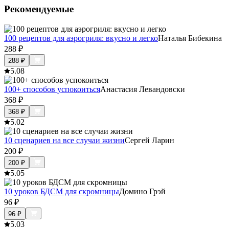
Рекомендуемые
100 рецептов для аэрогриля: вкусно и легко
Наталья Бибекина
288
₽
288
₽
5.0
8
100+ способов успокоиться
Анастасия Левандовски
368
₽
368
₽
5.0
2
10 сценариев на все случаи жизни
Сергей Ларин
200
₽
200
₽
5.0
5
10 уроков БДСМ для скромницы
Домино Грэй
96
₽
96
₽
5.0
3