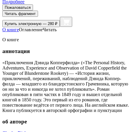
Подробнее
Пожаловаться
Читать фрагмент
Купить
электронную — 280 ₽
О книге
Оглавление
Читать
О книге
аннотация
«Приключения Дэвида Копперфилда» («The Personal History,
Adventures, Experience and Observation of David Copperfield the
Younger of Blunderstone Rookery) — «История жизни,
приключений, переживаний, наблюдений Дэвида Коппер­
филда — младшего из бландерстонского Грачевника, которую
он ни за что и никогда не хотел публиковать». Роман
опубликован в пяти частях в 1849 году и вышел отдельной
книгой в 1850 году. Это первый из его романов, где
повествование ведётся от первого лица. На английском языке.
Книга публикуется в авторской орфографии и пунктуации
об авторе