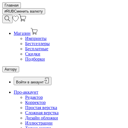
Главная
RUB
Сменить валюту
Магазин
Импринты
Бестселлеры
Бесплатные
Скидки
Подборки
Автору
Войти в аккаунт
Про-аккаунт
Редактор
Корректор
Простая верстка
Сложная верстка
Дизайн обложки
Иллюстрации