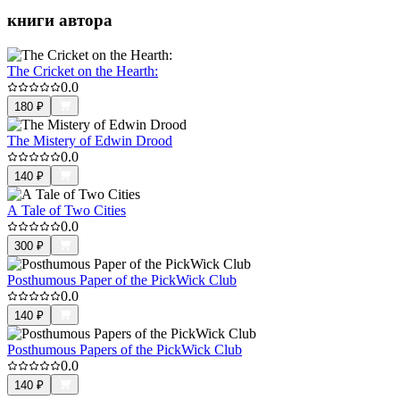
книги автора
The Cricket on the Hearth:
0.0
180
₽
The Mistery of Edwin Drood
0.0
140
₽
A Tale of Two Cities
0.0
300
₽
Posthumous Paper of the PickWick Club
0.0
140
₽
Posthumous Papers of the PickWick Club
0.0
140
₽