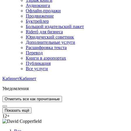
Тираж книги
Аудиокнига
Офлайн-продажи
Продвижение
Буктрейлер
Большой издательский пакет
Rideró для бизнеса
Юридический советник
Дополнительные услуги
Расшифровка текста
Перевод
Книги в аэропортах
Публикация
Все услуги
Кабинет
Кабинет
Уведомления
Отметить все как прочитанные
Показать ещё
12
+