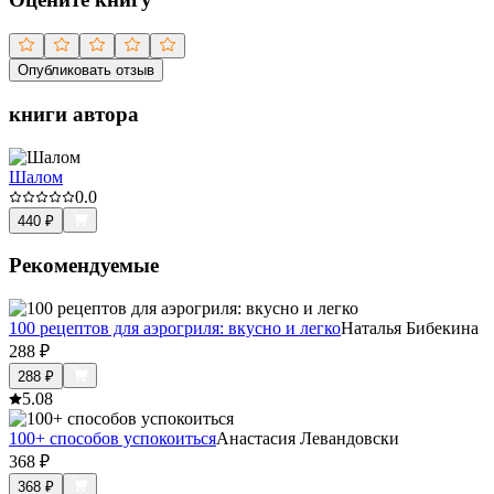
Опубликовать отзыв
книги автора
Шалом
0.0
440
₽
Рекомендуемые
100 рецептов для аэрогриля: вкусно и легко
Наталья Бибекина
288
₽
288
₽
5.0
8
100+ способов успокоиться
Анастасия Левандовски
368
₽
368
₽