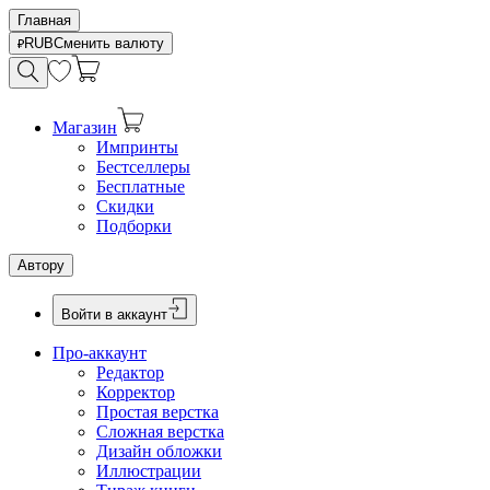
Главная
RUB
Сменить валюту
Магазин
Импринты
Бестселлеры
Бесплатные
Скидки
Подборки
Автору
Войти в аккаунт
Про-аккаунт
Редактор
Корректор
Простая верстка
Сложная верстка
Дизайн обложки
Иллюстрации