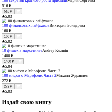
100 секретов кратного роста прибыли
Мария Сергеева
516
₽
516
₽
5.0
3
100 финансовых лайфхаков
Виктория Бондарева
160
₽
160
₽
5.0
2
10 фишек в маркетинге
Andrey Kuzmin
1400
₽
1400
₽
5.0
4
100 мифов о Марафоне. Часть 2
Михаил Журавлев
272
₽
272
₽
5.0
3
Издай свою книгу