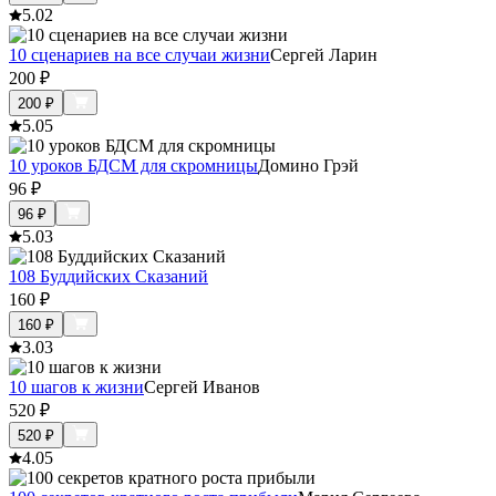
5.0
2
10 сценариев на все случаи жизни
Сергей Ларин
200
₽
200
₽
5.0
5
10 уроков БДСМ для скромницы
Домино Грэй
96
₽
96
₽
5.0
3
108 Буддийских Сказаний
160
₽
160
₽
3.0
3
10 шагов к жизни
Сергей Иванов
520
₽
520
₽
4.0
5