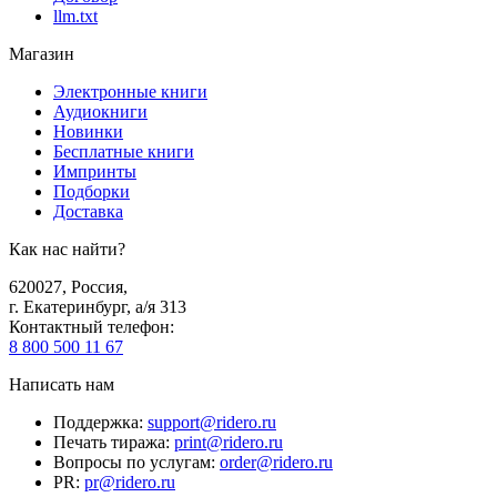
llm.txt
Магазин
Электронные книги
Аудиокниги
Новинки
Бесплатные книги
Импринты
Подборки
Доставка
Как нас найти?
620027
,
Россия
,
г. Екатеринбург, а/я 313
Контактный телефон
:
8 800 500 11 67
Написать нам
Поддержка
:
support@ridero.ru
Печать тиража
:
print@ridero.ru
Вопросы по услугам
:
order@ridero.ru
PR
:
pr@ridero.ru