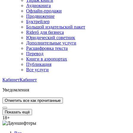
Тираж книги
Аудиокнига
Офлайн-продажи
Продвижение
Буктрейлер
Большой издательский пакет
Rideró для бизнеса
Юридический советник
Дополнительные услуги
Расшифровка текста
Перевод
Книги в аэропортах
Публикация
Все услуги
Кабинет
Кабинет
Уведомления
Отметить все как прочитанные
Показать ещё
18
+