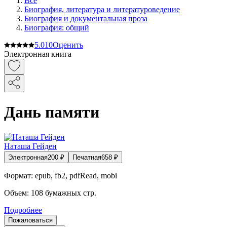
Все
Биография, литература и литературоведение
Биография и документальная проза
Биография: общий
5.0
10
Оценить
Электронная книга
Дань памяти
Наташа Гейден
Электронная
200
₽
Печатная
658
₽
Формат:
epub, fb2, pdfRead, mobi
Объем:
108
бумажных стр.
Подробнее
Пожаловаться