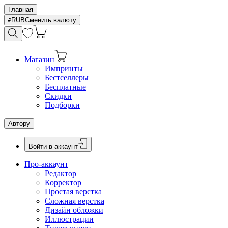
Главная
RUB
Сменить валюту
Магазин
Импринты
Бестселлеры
Бесплатные
Скидки
Подборки
Автору
Войти в аккаунт
Про-аккаунт
Редактор
Корректор
Простая верстка
Сложная верстка
Дизайн обложки
Иллюстрации