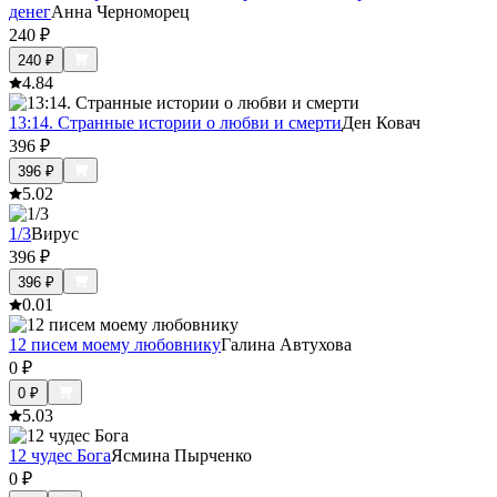
денег
Анна Черноморец
240
₽
240
₽
4.8
4
13:14. Странные истории о любви и смерти
Ден Ковач
396
₽
396
₽
5.0
2
1/3
Вирус
396
₽
396
₽
0.0
1
12 писем моему любовнику
Галина Автухова
0
₽
0
₽
5.0
3
12 чудес Бога
Ясмина Пырченко
0
₽