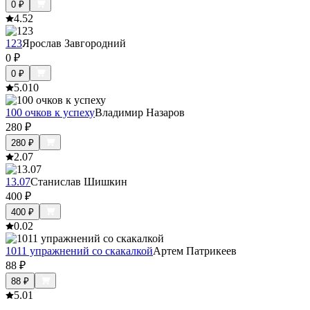
0
₽
4.5
2
123
Ярослав Завгородний
0
₽
0
₽
5.0
10
100 очков к успеху
Владимир Назаров
280
₽
280
₽
2.0
7
13.07
Станислав Шишкин
400
₽
400
₽
0.0
2
1011 упражнений со скакалкой
Артем Патрикеев
88
₽
88
₽
5.0
1