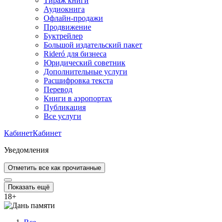
Тираж книги
Аудиокнига
Офлайн-продажи
Продвижение
Буктрейлер
Большой издательский пакет
Rideró для бизнеса
Юридический советник
Дополнительные услуги
Расшифровка текста
Перевод
Книги в аэропортах
Публикация
Все услуги
Кабинет
Кабинет
Уведомления
Отметить все как прочитанные
Показать ещё
18
+