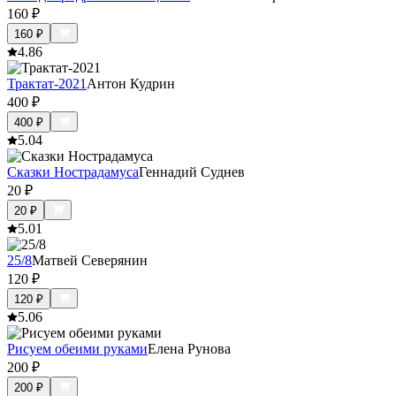
160
₽
160
₽
4.8
6
Трактат-2021
Антон Кудрин
400
₽
400
₽
5.0
4
Сказки Нострадамуса
Геннадий Суднев
20
₽
20
₽
5.0
1
25/8
Матвей Северянин
120
₽
120
₽
5.0
6
Рисуем обеими руками
Елена Рунова
200
₽
200
₽