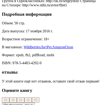
Группа в Одноклассниках: http://ok.ru/sergeydolz Страница
на Стихире: http://www.stihi.ru/avtor/flint1
Подробная информация
Объем:
50
стр.
Дата выпуска:
17 ноября 2016 г.
Возрастное ограничение:
18
+
В магазинах:
Wildberries
ЛитРес
Amazon
Ozon
Формат:
epub, fb2, pdfRead, mobi
ISBN:
978-5-4483-4292-9
отзывы
У этой книги ещё нет отзывов, оставьте свой отзыв первым!
Оцените книгу