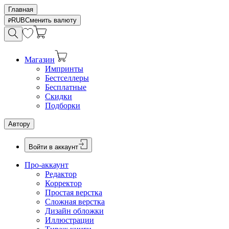
Главная
RUB
Сменить валюту
Магазин
Импринты
Бестселлеры
Бесплатные
Скидки
Подборки
Автору
Войти в аккаунт
Про-аккаунт
Редактор
Корректор
Простая верстка
Сложная верстка
Дизайн обложки
Иллюстрации