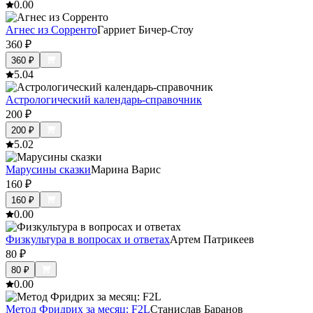
0.0
0
Агнес из Сорренто
Гарриет Бичер-Стоу
360
₽
360
₽
5.0
4
Астрологический календарь-справочник
200
₽
200
₽
5.0
2
Марусины сказки
Марина Варис
160
₽
160
₽
0.0
0
Физкультура в вопросах и ответах
Артем Патрикеев
80
₽
80
₽
0.0
0
Метод Фридрих за месяц: F2L
Станислав Баранов