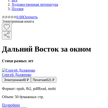
Все
Художественная литература
Поэзия
0.0
0
Оценить
Электронная книга
Дальний Восток за окном
Стихи разных лет
Сергей Долженко
Электронная
40
₽
Печатная
521
₽
Формат:
epub, fb2, pdfRead, mobi
Объем:
50
бумажных стр.
Подробнее