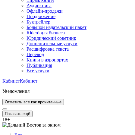
Тираж книги
Аудиокнига
Офлайн-продажи
Продвижение
Буктрейлер
Большой издательский пакет
Rideró для бизнеса
Юридический советник
Дополнительные услуги
Расшифровка текста
Перевод
Книги в аэропортах
Публикация
Все услуги
Кабинет
Кабинет
Уведомления
Отметить все как прочитанные
Показать ещё
18
+