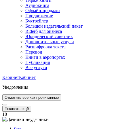
Тираж книги
Аудиокнига
Офлайн-продажи
Продвижение
Буктрейлер
Большой издательский пакет
Rideró для бизнеса
Юридический советник
Дополнительные услуги
Расшифровка текста
Перевод
Книги в аэропортах
Публикация
Все услуги
Кабинет
Кабинет
Уведомления
Отметить все как прочитанные
Показать ещё
18
+