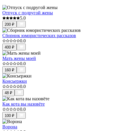
Отпуск с подругой жены
5.0
200
₽
Сборник юмористических рассказов
0.0
400
₽
Мать жены моей
0.0
160
₽
Консьержки
0.0
48
₽
Как кота вы назовёте
0.0
100
₽
Ворона