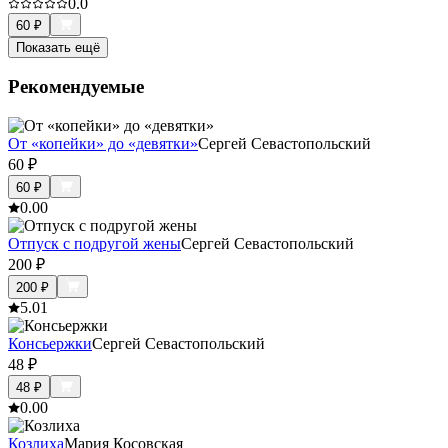
0.0
60
₽
Показать ещё
Рекомендуемые
От «копейки» до «девятки»
Сергей Севастопольский
60
₽
60
₽
0.0
0
Отпуск с подругой жены
Сергей Севастопольский
200
₽
200
₽
5.0
1
Консьержки
Сергей Севастопольский
48
₽
48
₽
0.0
0
Козлиха
Мария Косовская