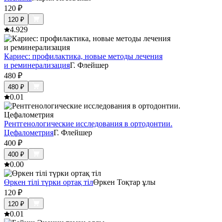
120
₽
120
₽
4.9
29
Кариес: профилактика, новые методы лечения
и реминерализация
Г. Флейшер
480
₽
480
₽
0.0
1
Рентгенологические исследования в ортодонтии.
Цефалометрия
Г. Флейшер
400
₽
400
₽
0.0
0
Өркен тілі түрки ортақ тіл
Өркен Тоқтар ұлы
120
₽
120
₽
0.0
1