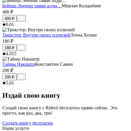
Бейиш-Эненин таман алды…
Мирлан Калдыбаев
400
₽
400
₽
0.0
1
Трикстер: Внутри своих иллюзий
Лоена Хелин
180
₽
180
₽
4.9
15
Тайны Накшатр
Константин Савин
200
₽
200
₽
5.0
1
Издай свою книгу
Создай свою книгу с Rideró бесплатно прямо сейчас. Это
просто, как раз, два, три!
Создать книгу бесплатно
Наши услуги