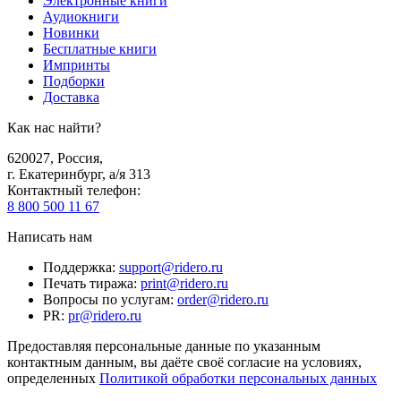
Электронные книги
Аудиокниги
Новинки
Бесплатные книги
Импринты
Подборки
Доставка
Как нас найти?
620027
,
Россия
,
г. Екатеринбург, а/я 313
Контактный телефон
:
8 800 500 11 67
Написать нам
Поддержка
:
support@ridero.ru
Печать тиража
:
print@ridero.ru
Вопросы по услугам
:
order@ridero.ru
PR
:
pr@ridero.ru
Предоставляя персональные данные по указанным
контактным данным, вы даёте своё согласие на условиях,
определенных
Политикой обработки персональных данных