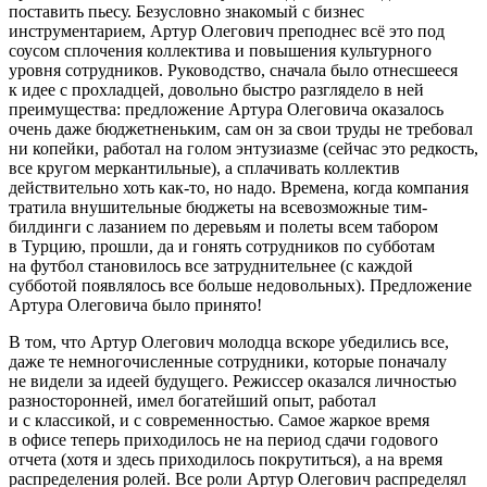
поставить пьесу. Безусловно знакомый с бизнес
инструментарием, Артур Олегович преподнес всё это под
соусом сплочения коллектива и повышения культурного
уровня сотрудников. Руководство, сначала было отнесшееся
к идее с прохладцей, довольно быстро разглядело в ней
преимущества: предложение Артура Олеговича оказалось
очень даже бюджетненьким, сам он за свои труды не требовал
ни копейки, работал на голом энтузиазме (сейчас это редкость,
все кругом меркантильные), а сплачивать коллектив
действительно хоть как-то, но надо. Времена, когда компания
тратила внушительные бюджеты на всевозможные тим-
билдинги с лазанием по деревьям и полеты всем табором
в Турцию, прошли, да и гонять сотрудников по субботам
на футбол становилось все затруднительнее (с каждой
субботой появлялось все больше недовольных). Предложение
Артура Олеговича было принято!
В том, что Артур Олегович молодца вскоре убедились все,
даже те немногочисленные сотрудники, которые поначалу
не видели за идеей будущего. Режиссер оказался личностью
разносторонней, имел богатейший опыт, работал
и с классикой, и с современностью. Самое жаркое время
в офисе теперь приходилось не на период сдачи годового
отчета (хотя и здесь приходилось покрутиться), а на время
распределения ролей. Все роли Артур Олегович распределял