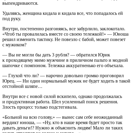
выпендриваются.
Удаляясь, женщина кидала и кидала все, что попадалось ей
под руку.
Внутри, постепенно разгоняясь, все забурлило, заклокотало.
«Чтоб ты провалилась вместе со своею тележкой!» — Юноша
решил изменить тактику. Не повезло с бабой, может повезет
с мужиком?
— Вы не могли бы дать 3 рубля? — обратился Юрик
к проходящему мимо мужчине в приличном пальто и модной
шапочке с помпоном. Тележка аккуратненько его объехала.
— Глухой что ли? — нарочно довольно громко проговорил
Юрец. — Ни один нормальный мужик не будет ходить в такой
отстойной шляпе…
Внутри все с новой силой вскипело, однако продолжалась
и продуктивная работа. Шел усиленный поиск решения.
Злость процесс только подстегивала.
«Больной на всю голову,» — вынес сам себе неожиданный
вердикт юноша, — «Ну, кто в наше время будет просто так
давать деньги!? Нужно ж объяснить людям! Мало ли таких