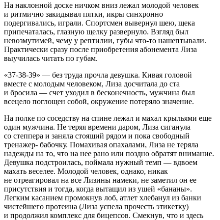
На наклонной доске ничком вниз лежал молодой человек
и ритмично закидывал пятки, икры синхронно
подергивались, играли. Спортсмен вывернул шею, щека
припечаталась, глазную щелку развернуло. Взгляд был
невозмутимей, чему у рептилии, губы что-то нашептывали.
Практически сразу после приобретения абонемента Лиза
выучилась читать по губам.
«37-38-39» — без труда прочла девушка. Кивая головой
вместе с молодым человеком, Лиза досчитала до ста
и бросила — счет уходил в бесконечность, мужчина был
всецело поглощен собой, окружение потеряло значение.
На полке по соседству на спине лежал и махал крыльями еще
один мужчина. Не теряя времени даром, Лиза сиганула
со степпера и заняла стоящий рядом и пока свободный
тренажер- бабочку. Помахивая опахалами, Лиза не теряла
надежды на то, что на нее рано или поздно обратят внимание.
Девушка подстроилась, поймала нужный темп — вдвоем
махать веселее. Молодой человек, однако, никак
не отреагировал на все Лизины намеки, не заметил он ее
присутствия и тогда, когда вытащил из ушей «бананы».
Легким касанием промокнув лоб, атлет хлебанул из банки
чистейшего протеина (Лиза успела прочесть этикетку)
и продолжил комплекс для бицепсов. Смекнув, что и здесь