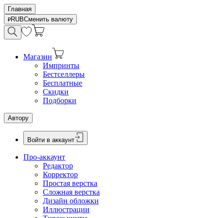
Главная
RUB
Сменить валюту
Магазин
Импринты
Бестселлеры
Бесплатные
Скидки
Подборки
Автору
Войти в аккаунт
Про-аккаунт
Редактор
Корректор
Простая верстка
Сложная верстка
Дизайн обложки
Иллюстрации