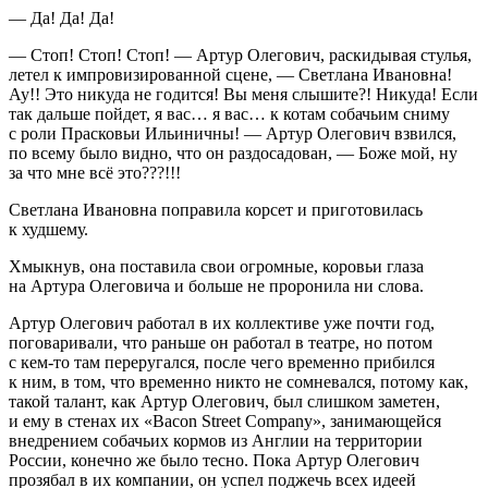
— Да! Да! Да!
— Стоп! Стоп! Стоп! — Артур Олегович, раскидывая стулья,
летел к импровизированной сцене, — Светлана Ивановна!
Ау!! Это никуда не годится! Вы меня слышите?! Никуда! Если
так дальше пойдет, я вас… я вас… к котам собачьим сниму
с роли Прасковьи Ильиничны! — Артур Олегович взвился,
по всему было видно, что он раздосадован, — Боже мой, ну
за что мне всё это???!!!
Светлана Ивановна поправила корсет и приготовилась
к худшему.
Хмыкнув, она поставила свои огромные, коровьи глаза
на Артура Олеговича и больше не проронила ни слова.
Артур Олегович работал в их коллективе уже почти год,
поговаривали, что раньше он работал в театре, но потом
с кем-то там переругался, после чего временно прибился
к ним, в том, что временно никто не сомневался, потому как,
такой талант, как Артур Олегович, был слишком заметен,
и ему в стенах их «Bacon Street Companу», занимающейся
внедрением собачьих кормов из Англии на территории
Росси
и, конечно же было тесно. Пока Артур Олегович
прозябал в их компании, он успел поджечь всех идеей