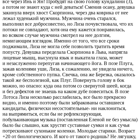
все через Инь и Ян! Пробудят на свою голову кундалини (3),
а потом не знают куда с ней деваться! Сменив осану, девушка
закинула вверх хвост Скорпиона, через два коврика от нее
лежал худенький мужчина. Мужчина очень старался,
выполнял все добросовестно, но Лиза почувствовала, что их
потоки не совпадают, хотя она ему кажется понравилась,
во всяком случае мужчина смотрел на нее долгим,
немигающим взглядом. Именно от того, что все сроки
поджимали, Лиза не могла себе позволить тратить время
попусту. Девушка переделала Скорпиона в Льва, напрягла
лицевые мышц, высунула язык и выкатила глаза, может
и незаслуженно перепугав начинающего йога. В позе Плуга,
зажав коленями уши, Лиза, к сожалению, не увидела ничего,
кроме собственного пупка. Свечка, она же Березка, оказалось
такой же бесполезной, как Плуг. Повернуть голову в бок
можно, но опасно: куда она потом со свернутой шеей, когда
и без дефектов не знаешь на каком дубе
повеси
ться. В позе
Лотоса Лиза несколько расслабилась, все было прекрасно
видно, и именно поэтому были забракованы оставшиеся
кандидаты, физически несостоятельные- ни наклониться,
на выпрямиться, если бы не рефлексирующая,
побулькивающая музыка (поставленная Еленой не без умысла)
было бы слышно, как хрустят суставные сумки и как сучья
потрескивают сухонькие коленки. Молодые старики. Возраст
+20 от биологического. И кого от такого родишь? Не лягушку,