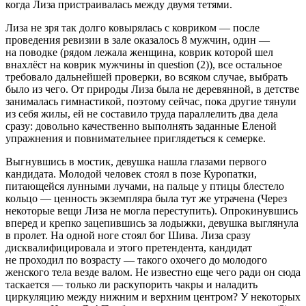
когда Лиза пристраивалась между двумя тетями.
Лиза не зря так долго ковырялась с ковриком — после
проведения ревизии в зале оказалось 8 мужчин, один —
на поводке (рядом лежала женщина, коврик которой шел
внахлёст на коврик мужчины in question (2)), все остальное
требовало дальнейшей проверки, во всяком случае, выбрать
было из чего. От природы Лиза была не деревянной, в детстве
занималась гимнастикой, поэтому сейчас, пока другие тянули
из себя жилы, ей не составило труда параллелить два дела
сразу: довольно качественно выполнять заданные Еленой
упражнения и повнимательнее приглядеться к семерке.
Выгнувшись в мостик, девушка нашла глазами первого
кандидата. Молодой человек стоял в позе Куропатки,
питающейся лунными лучами, на пальце у птицы блестело
кольцо — ценность экземпляра была тут же утрачена (Через
некоторые вещи Лиза не могла переступить). Опрокинувшись
вперед и крепко зацепившись за лодыжки, девушка выглянула
в пролет. На одной ноге стоял бог Шива. Лиза сразу
дисквалифицировала и этого претендента, кандидат
не проходил по возрасту — такого охочего до молодого
женского тела везде валом. Не известно еще чего ради он сюда
таскается — только ли раскупорить чакры и наладить
циркуляцию между нижним и верхним центром? У некоторых