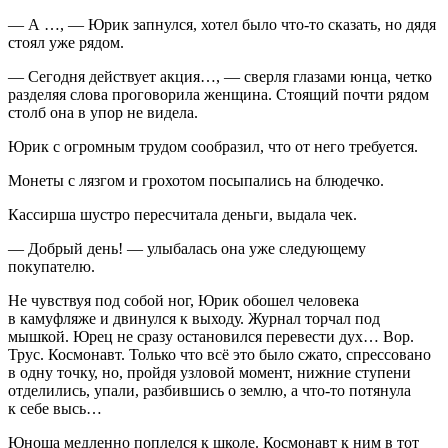
— А …, — Юрик запнулся, хотел было что-то сказать, но дядя
стоял уже рядом.
— Сегодня действует акция…, — сверля глазами юнца, четко
разделяя слова проговорила женщина. Стоящий почти рядом
столб она в упор не видела.
Юрик с огромным трудом сообразил, что от него требуется.
Монеты с лязгом и грохотом посыпались на блюдечко.
Кассирша шустро пересчитала деньги, выдала чек.
— Добрый день! — улыбалась она уже следующему
покупателю.
Не чувствуя под собой ног, Юрик обошел человека
в камуфляже и двинулся к выходу. Журнал торчал под
мышкой. Юрец не сразу остановился перевести дух… Вор.
Трус. Космонавт. Только что всё это было сжато, спрессовано
в одну точку, но, пройдя узловой момент, нижние ступени
отделились, упали, разбившись о землю, а что-то потянула
к себе высь…
Юноша медленно поплелся к школе. Космонавт к ним в тот