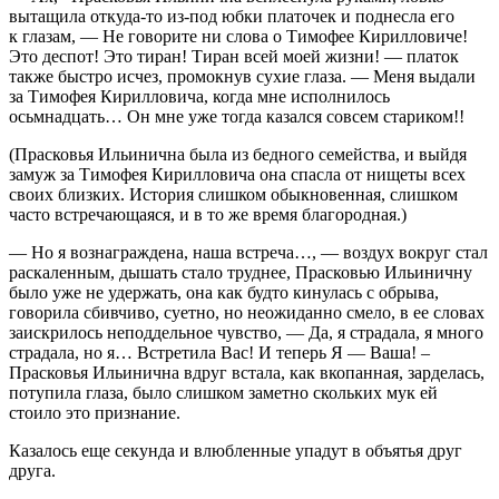
вытащила откуда-то из-под юбки платочек и поднесла его
к глазам, — Не говорите ни слова о Тимофее Кирилловиче!
Это деспот! Это тиран! Тиран всей моей жизни! — платок
также быстро исчез, промокнув сухие глаза. — Меня выдали
за Тимофея Кирилловича, когда мне исполнилось
осьмнадцать… Он мне уже тогда казался совсем стариком!!
(Прасковья Ильинична была из бедного семейства, и выйдя
замуж за Тимофея Кирилловича она спасла от нищеты всех
своих близких. История слишком обыкновенная, слишком
часто встречающаяся, и в то же время благородная.)
— Но я вознаграждена, наша встреча…, — воздух вокруг стал
раскаленным, дышать стало труднее, Прасковью Ильиничну
было уже не удержать, она как будто кинулась с обрыва,
говорила сбивчиво, суетно, но неожиданно смело, в ее словах
заискрилось неподдельное чувство, — Да, я страдала, я много
страдала, но я… Встретила Вас! И теперь Я — Ваша! –
Прасковья Ильинична вдруг встала, как вкопанная, зарделась,
потупила глаза, было слишком заметно скольких мук ей
стоило это признание.
Казалось еще секунда и влюбленные упадут в объятья друг
друга.