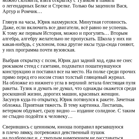
можно схохмить, взять открытку с Тузиком в память
о легендарных Белке и Стрелке. Только бы заценили Вася,
Артур и Ромчик…
Глянув на часы, Юрик нахмурился. Минутная готовность.
Даже, если включить все двигатели, всё равно не успеешь.
К тому же первым История, можно и прогулять… Вторым
алгебра, алгебру желательно не пропускать. Школа у них ни
какая-нибудь, с уклоном, пока другие иксы туда-сюда гоняют,
у них программа почти вузовская.
Выбрав открытку с псом, Юрик дал задний ход, едва не снес
рюкзаком стенд с газетами, подхватил пошатнувшуюся
конструкцию и поставил все на место. На полке среди прочих
прямо перед его носом стоял толстый глянцевый журнал.
На обложке из нижнего угла в верхний летала блестящая пуля
ракеты. Тузик и думать не думал, что однажды окажется среди
роскошной жизни, дорогих машин, красивых женщин.
Засунув куда-то открытку, Юрик потянулся к ракете. Зачетная
обложка. Приятная тяжесть. В тему картинка. Листаешь,
ветерком обдувает, сразу видно — издание солидное. С таким
не стыдно подойти к человеку…
Сверившись с ценником, юноша поправил врезавшуюся
в плечо лямку, потревожил
девств
енный пушок
на подбородке и, с твердым намерением не расставаться,