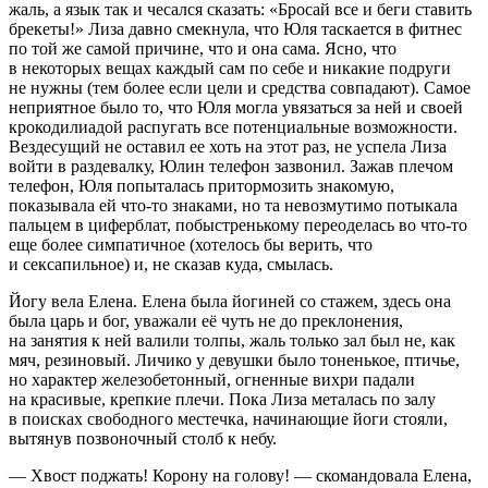
жаль, а язык так и чесался сказать: «Бросай все и беги ставить
брекеты!» Лиза давно смекнула, что Юля таскается в фитнес
по той же самой причине, что и она сама. Ясно, что
в некоторых вещах каждый сам по себе и никакие подруги
не нужны (тем более если цели и средства совпадают). Самое
неприятное было то, что Юля могла увязаться за ней и своей
крокодилиадой распугать все потенциальные возможности.
Вездесущий не оставил ее хоть на этот раз, не успела Лиза
войти в раздевалку, Юлин телефон зазвонил. Зажав плечом
телефон, Юля попыталась притормозить знакомую,
показывала ей что-то знаками, но та невозмутимо потыкала
пальцем в циферблат, побыстренькому переоделась во что-то
еще более симпатичное (хотелось бы верить, что
и
секс
апильное) и, не сказав куда, смылась.
Йогу вела Елена. Елена была йогиней со стажем, здесь она
была царь и бог, уважали её чуть не до преклонения,
на занятия к ней валили толпы, жаль только зал был не, как
мяч, резиновый. Личико у девушки было тоненькое, птичье,
но характер железобетонный, огненные вихри падали
на красивые, крепкие плечи. Пока Лиза металась по залу
в поисках свободного местечка, начинающие йоги стояли,
вытянув позвоночный столб к небу.
— Хвост поджать! Корону на голову! — скомандовала Елена,