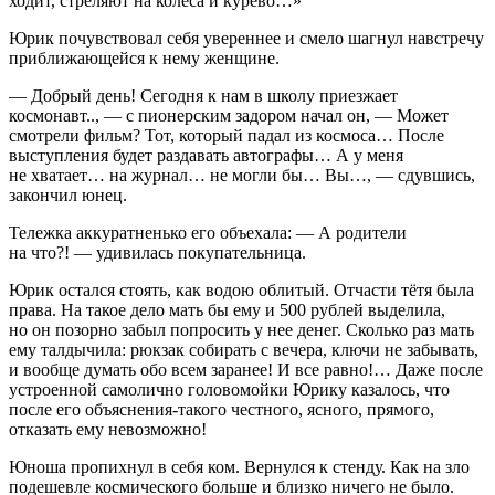
ходит, стреляют на
колес
а и курево…»
Юрик почувствовал себя увереннее и смело шагнул навстречу
приближающейся к нему женщине.
— Добрый день! Сегодня к нам в школу приезжает
космонавт.., — с пионерским задором начал он, — Может
смотрели фильм? Тот, который падал из космоса… После
выступления будет раздавать автографы… А у меня
не хватает… на журнал… не могли бы… Вы…, — сдувшись,
закончил юнец.
Тележка аккуратненько его объехала: — А родители
на что?! — удивилась покупательница.
Юрик остался стоять, как водою облитый. Отчасти тётя была
права. На такое дело мать бы ему и 500 рублей выделила,
но он позорно забыл попросить у нее денег. Сколько раз мать
ему талдычила: рюкзак собирать с вечера, ключи не забывать,
и вообще думать обо всем заранее! И все равно!… Даже после
устроенной самолично головомойки Юрику казалось, что
после его объяснения-такого честного, ясного, прямого,
отказать ему невозможно!
Юноша пропихнул в себя ком. Вернулся к стенду. Как на зло
подешевле космического больше и близко ничего не было.