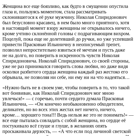
Женщина все еще боязливо, как будто в смущении опустила
глаза и, пользуясь моментом, стала рассматривать
склонившегося к её руке мужчину. Николая Спиридонович
был безусловно красавец, в нем было много приятного, хотя
в настоящий момент взору женщины не открывалось ничего,
кроме учтиво склонённой головы с подрагивающим вихром.
Поцелуй, пока еще не долетевший до ручки, но уже успевший
привести Прасковью Ильиничну в неописуемый трепет,
позволил непростительно взвиться её мечтам и пусть даже
не на долго, но поверить в искренность чувств Николая
Спиридоновича. Николай Спиридонович, со своей стороны,
уже не раз принимался говорить слова любви, но даже видя
осколки разбитого сердца женщина каждый раз жестоко его
обрывала, не позволяя ни себе, ни ему ни на что надеяться…
«Нужно быть не в своем уме, чтобы поверить в то, что такой
вот бонвиван, как Николай Спиридонович мог мною
увлечься!» — с горечью, почти сердито думала Прасковья
Ильинична, — «Он конечно необыкновенно обходителен,
деликатен, но во всех этих жестах нет ничего, ничего,
кроме… хорошего тона!!! Ведь нельзя же это не понимать!» —
все еще пыталась совладать с собой женщина, но сердце её
постукивало всё глуше и глуше, в желаниях опять
проскакивала дерзость, — «А что если под личиной светской