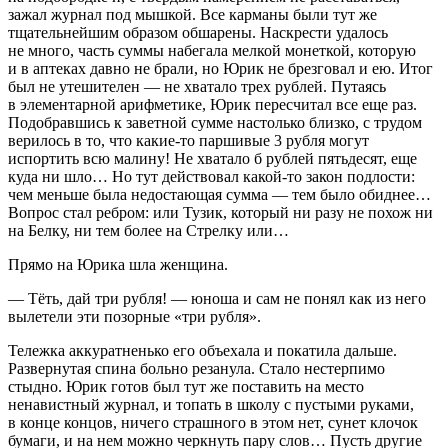
зажал журнал под мышкой. Все карманы были тут же
тщательнейшим образом обшарены. Наскрести удалось
не много, часть суммы набегала мелкой монеткой, которую
и в аптеках давно не брали, но Юрик не брезговал и ею. Итог
был не утешителен — не хватало трех рублей. Путаясь
в элементарной арифметике, Юрик пересчитал все еще раз.
Подобравшись к заветной сумме настолько близко, с трудом
верилось в то, что какие-то паршивые 3 рубля могут
испортить всю малину! Не хватало б рублей пятьдесят, еще
куда ни шло… Но тут действовал какой-то закон подлости:
чем меньше была недостающая сумма — тем было обиднее…
Вопрос стал ребром: или Тузик, который ни разу не похож ни
на Белку, ни тем более на Стрелку или…
Прямо на Юрика шла женщина.
— Тёть, дай три рубля! — юноша и сам не понял как из него
вылетели эти позорные «три рубля».
Тележка аккуратненько его объехала и покатила дальше.
Развернутая спина больно резанула. Стало нестерпимо
стыдно. Юрик готов был тут же поставить на место
ненавистный журнал, и топать в школу с пустыми руками,
в конце концов, ничего страшного в этом нет, сунет клочок
бумаги, и на нем можно черкнуть пару слов… Пусть другие