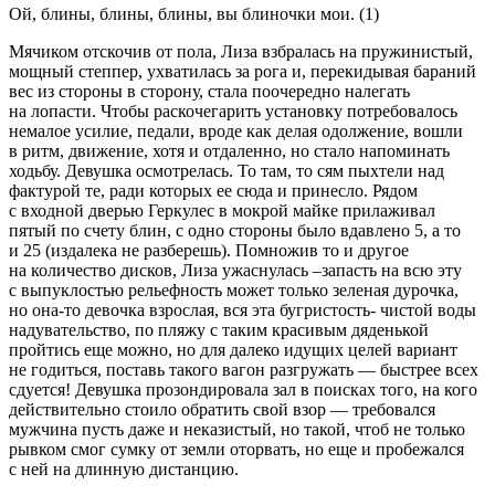
Ой, блины, блины, блины, вы блиночки мои. (1)
Мячиком отскочив от пола, Лиза взбралась на пружинистый,
мощный степпер, ухватилась за рога и, перекидывая бараний
вес из стороны в сторону, стала поочередно налегать
на лопасти. Чтобы раскочегарить установку потребовалось
немалое усилие, педали, вроде как делая одолжение, вошли
в ритм, движение, хотя и отдаленно, но стало напоминать
ходьбу. Девушка осмотрелась. То там, то сям пыхтели над
фактурой те, ради которых ее сюда и принесло. Рядом
с входной дверью Геркулес в мокрой майке прилаживал
пятый по счету блин, с одно стороны было вдавлено 5, а то
и 25 (издалека не разберешь). Помножив то и другое
на количество дисков, Лиза ужаснулась –запасть на всю эту
с выпуклостью рельефность может только зеленая дурочка,
но она-то девочка взрослая, вся эта бугристость- чистой воды
надувательство, по пляжу с таким красивым дяденькой
пройтись еще можно, но для далеко идущих целей вариант
не годиться, поставь такого вагон разгружать — быстрее всех
сдуется! Девушка прозондировала зал в поисках того, на кого
действительно стоило обратить свой взор — требовался
мужчина пусть даже и неказистый, но такой, чтоб не только
рывком смог сумку от земли оторвать, но еще и пробежался
с ней на длинную дистанцию.