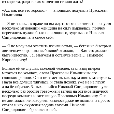
из корсета, ради таких моментов стоило жить!
«Ах, как все это хорошо,» — впопыхах подумала Прасковья
Ильинична.
— Я не знаю… в праве ли вы ждать от меня ответа? — спустя
несколько мгновений женщина на силу вырвалась, причем
пересилить нужно было не изящного, худенького Николая
Спиридоновича, а самое себя.
— Я не могу вам ответить взаимностью, — беглянка быстрым
движеньем оправила выбившийся локон, — Вам это должно
быть известно… Я замужем и останусь верна… Тимофею
Кирилловичу!
Больше её не слушая, молодой человек стал взад-вперед
метаться по комнате, слова Прасковьи Ильиничны его
слишком ранили. Он и не заметил, как пауза опять затянулась.
Пауза все дольше тянулась, и стала похожа уже не на паузу,
а на безобразие. Запыхавшийся Николай Спиридонович уже
несколько раз бросил тревожный взгляд на остановившуюся
посреди комнаты и застывшую Прасковью Ильиничну. Она
не двигалась, не говорила, казалось даже не дышала, а просто
стояла и как очумелая водила глазами. Николай
Спиридонович бросился к ней.