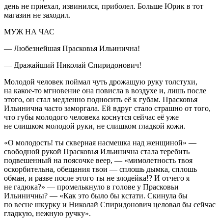
день не приехал, извинился, приболел. Больше Юрик в тот
магазин не заходил.
МУЖ НА ЧАС
— Любезнейшая Прасковья Ильинична!
— Дражайший Николай Спиридонович!
Молодой человек поймал чуть дрожащую руку толстухи,
на какое-то мгновение она повисла в воздухе и, лишь после
этого, он стал медленно подносить её к губам. Прасковья
Ильинична часто заморгала. Ей вдруг стало страшно от того,
что губы молодого человека коснутся сейчас её уже
не слишком молодой руки, не слишком гладкой кожи.
«О молодость! ты скверная насмешка над женщиной» —
свободной рукой Прасковья Ильинична стала теребить
подвешенный на поясочке веер, — «мимолетность твоя
оскорбительна, обещания твои — сплошь дымка, сплошь
обман, и разве после этого ты не злодейка!? И отчего я
не гадюка?» — промелькнуло в голове у Прасковьи
Ильиничны? — «Как это было бы кстати. Скинула бы
по весне шкурку и Николай Спиридонович целовал бы сейчас
гладкую, нежную ручку».