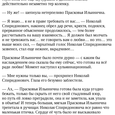
действительно незаметно тер коленку.
— Ну же! — шепнула нетерпеливо Прасковья Ильинична.
— Я знаю… я не в праве требовать от вас… — Николай
Спиридонович, наконец обрел дар речи, кряхтя, поднялся,
прерванное объяснение продолжилось, — тем более
рассчитывать на вашу взаимность… Я должен был молчать
и не тревожить вас… не говорить вам о любви… но это… это
выше моих сил, — бархатный голос Николая Спиридоновича
зазвенел, стал еще нежнее, вкрадчивее…
Прасковье Ильиничне было почти дурно — с каким бы
наслаждением она сказала бы ему сейчас, что готова на всё
ради любви! Момент наступил кульми
нацио
нный.
— Мне нужны только вы, — прохрипел Николай
Спиридонович. Глаза его безумно заблестели.
— Ах, — Прасковья Ильинична готова была куда угодно
бежать, только бы скрыть от него свой стыдливый взор,
но путь ей ловко преградили, она и не заметила, как упала
в объятья! И теперь большая, мягкая Прасковья Ильинична
трепетала в ручищах Николая Спиридоновича все равно что
маленькая птичка. Сердце её чуть было не выскакивало