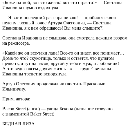
«Боже ты мой, вот это жизнь! вот это страсти!» — Светлана
Ивановна шумно вздохнула.
— Я вас в последний раз спрашиваю! — пробился сквозь
пелену грозный голос Артура Олеговича, — Светлана
Ивановна, я к вам обращаюсь! Вы меня слышите?!
Светлана Ивановна не слышала, она смотрела нежным взором
на режиссера.
«Какой же он все-таки лапа! Все-то он знает, все понимает…
Дома-то что? скукотища, только и остается, что пультом
щелкать, а тут на часок, другой у тебя и муж, и любовник!
А это ведь совсем другая жизнь…» — грудь Светланы
Ивановны трепетно вспорхнула.
Артур Олегович продолжал чихвостить Прасковью
Ильиничну.
Прим. автора:
Bacon Street (англ.) — улица Бекона (название созвучно
с знаменитой Baker Street)
БЕДНАЯ ЛИЗА