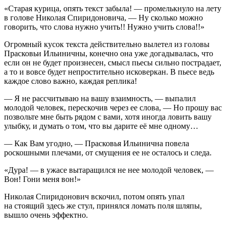
«Старая курица, опять текст забыла! — промелькнуло на лету
в голове Николая Спиридоновича, — Ну сколько можно
говорить, что слова нужно учить!! Нужно учить слова!!»
Огромный кусок текста действительно вылетел из головы
Прасковьи Ильиничны, конечно она уже догадывалась, что
если он не будет произнесен, смысл пьесы сильно пострадает,
а то и вовсе будет непростительно исковеркан. В пьесе ведь
каждое слово важно, каждая реплика!
— Я не рассчитываю на вашу взаимность, — выпалил
молодой человек, перескочив через ее слова, — Но прошу вас
позвольте мне быть рядом с вами, хотя иногда ловить вашу
улыбку, и думать о том, что вы дарите её мне одному…
— Как Вам угодно, — Прасковья Ильинична повела
роскошными плечами, от смущения ее не осталось и следа.
«Дура! — в ужасе вытаращился не нее молодой человек, —
Вон! Гони меня вон!»
Николая Спиридонович вскочил, потом опять упал
на стоящий здесь же стул, принялся ломать поля шляпы,
вышло очень эффектно.