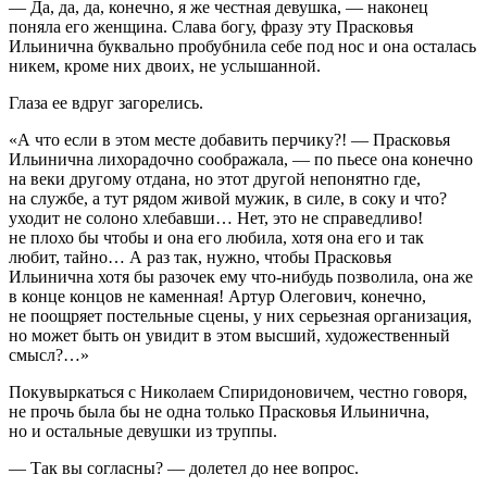
— Да, да, да, конечно, я же честная девушка, — наконец
поняла его женщина. Слава богу, фразу эту Прасковья
Ильинична буквально пробубнила себе под нос и она осталась
никем, кроме них двоих, не услышанной.
Глаза ее вдруг загорелись.
«А что если в этом месте добавить перчику?! — Прасковья
Ильинична лихорадочно соображала, — по пьесе она конечно
на веки другому отдана, но этот другой непонятно где,
на службе, а тут рядом живой мужик, в силе, в соку и что?
уходит не солоно хлебавши… Нет, это не справедливо!
не плохо бы чтобы и она его любила, хотя она его и так
любит, тайно… А раз так, нужно, чтобы Прасковья
Ильинична хотя бы разочек ему что-нибудь позволила, она же
в конце концов не каменная! Артур Олегович, конечно,
не поощряет постельные сцены, у них серьезная организация,
но может быть он увидит в этом высший, художественный
смысл?…»
Покувыркаться с Николаем Спиридоновичем, честно говоря,
не прочь была бы не одна только Прасковья Ильинична,
но и остальные девушки из труппы.
— Так вы согласны? — долетел до нее вопрос.