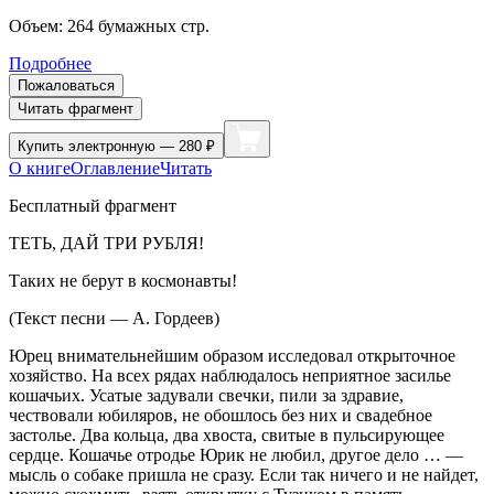
Объем:
264
бумажных стр.
Подробнее
Пожаловаться
Читать фрагмент
Купить
электронную — 280 ₽
О книге
Оглавление
Читать
Бесплатный фрагмент
ТЕТЬ, ДАЙ ТРИ РУБЛЯ!
Таких не берут в космонавты!
(Текст песни — А. Гордеев)
Юрец внимательнейшим образом исследовал открыточное
хозяйство. На всех рядах наблюдалось неприятное засилье
кошачьих. Усатые задували свечки, пили за здравие,
чествовали юбиляров, не обошлось без них и свадебное
застолье. Два кольца, два хвоста, свитые в пульсирующее
сердце. Кошачье отродье Юрик не любил, другое дело … —
мысль о собаке пришла не сразу. Если так ничего и не найдет,