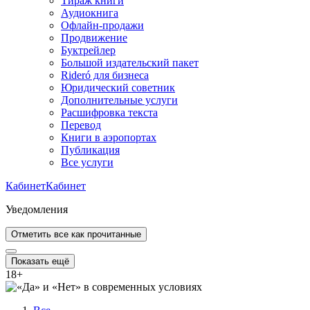
Тираж книги
Аудиокнига
Офлайн-продажи
Продвижение
Буктрейлер
Большой издательский пакет
Rideró для бизнеса
Юридический советник
Дополнительные услуги
Расшифровка текста
Перевод
Книги в аэропортах
Публикация
Все услуги
Кабинет
Кабинет
Уведомления
Отметить все как прочитанные
Показать ещё
18
+