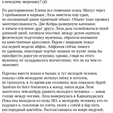
а неведому зверюшку? (4)
По распоряжению Елены все поменяли осану. Минут через
5 пребывания в нирване, Лиза заметила еще один,
не опознанный ранее приятный объект. Объект тоже проявил
заинтересованность. Две Кобры развернули капюшон
и начали изучение друг друга. Лиза дала полюбоваться своей
длинной шеей, натянула носочки, между делом оценила
физическую подготовку мужчины, обратила внимание
на качественные кроссовки. Рядом с ковриком лежал
последней модели айфон. Айфоном сейчас никого
не удивишь, некоторые портки лишние не купят лишь бы
приобрести дорогую игрушку, однако, глядя на этого
мужчину, не складывалось впечатление, что он на чем-то
экономит.
Парочка вместе вошла в баланс и тут молодой человек
показал себя молодцом: воткнул пятку в потолок,
не грохнулся, в то время как половину зала повалило бурей.
Занятия по йоге близились к концу, напоследок Лизе
захотелось чем-нибудь удивить молодого человека — зажав
голову между ногами, Лиза вывернулась в Карнапидасану.
Пока она выходила из позы ЗЮ, к молодому человеку кто-то
подошел и, похлопав по плечу, увлек с собой в бар пить
кислородный коктейль. Распластавшись на ковре медузой,