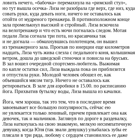
ловить нечего, «бабочка» перемахнула на «римский стул»,
но тут вышла осечка- Лиза не разобрала где верх, где низ, куда
совать руки, куда девать ноги, ничего не оставалось как
отойти от мудреного тренажера. В противоположном конце
зала промелькнул высокий и стройный. Лиза вскочила
на велотренажер и что есть мочи погналась следом. Мотая
педали Лиза согнала три пота, но красавчика так
и не догнала — обмахнувшись полотенцем, он вышел
из тренажерного зала. Проехав по инерции еще километров
надцать, Лиза чуть жива слезла с педального коня, колышимая
ветром, дошла до шведской стеночки и повисла на брусьях.
В зал вошел очередной спортсмен-любитель. Выжимая
по капле остатки сил, Лиза выждала пока он приблизится
и отпустила руки. Молодой человек обошел ее, как
объевшийся мясом тигр. Ничего не оставалось как
ретироваться. В зале для аэробики в 15.00. по расписанию
йога. Прихватив бутылку воды, Лиза вышла из качалки.
Йога, чем хороша, так это тем, что в последнее время
завоевывает все большую популярность, сейчас ею
не увлекается только ленивый, причем привлекает она как
девочек, так и мальчиков. Заглянув по дороге в раздевалку,
Лиза наткнулась на свою знакомую, мелкую несимпатичную
девушку, когда Юля (так звали девушку) улыбалась зубы ее
плясали в три ряда, любому с сердцем становилось ее даже