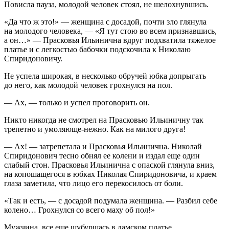
Повисла пауза, молодой человек стоял, не шелохнувшись.
«Да что ж это!» — женщина с досадой, почти зло глянула
на молодого человека, — «Я тут стою во всем признавшись,
а он…» — Прасковья Ильинична вдруг подхватила тяжелое
платье и с легкостью бабочки подскочила к Николаю
Спиридоновичу.
Не успела широкая, в несколько обручей юбка допрыгать
до него, как молодой человек грохнулся на пол.
— Ах, — только и успел проговорить он.
Никто никогда не смотрел на Прасковью Ильиничну так
трепетно и умоляюще-нежно. Как на милого друга!
— Ах! — затрепетала и Прасковья Ильинична. Николай
Спиридонович тесно обнял ее колени и издал еще один
слабый стон. Прасковья Ильинична с опаской глянула вниз,
на копошащегося в юбках Николая Спиридоновича, и краем
глаза заметила, что лицо его перекосилось от боли.
«Так и есть, — с досадой подумала женщина. — Разбил себе
колено… Грохнулся со всего маху об пол!»
Мужчина, все еще шубуршась в дамском платье,