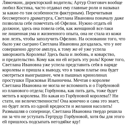
Лямочкин, директорский водитель; Артур Олегович вообще
любил Костика, часто отдавал ему главные роли и называл
за какие-то там особенности фактурным). Перечитывая
бессмертного драматурга, Светлана Ивановна поначалу даже
позволила себе помечтать об Офелии. Нужно отдать ей
должное, здесь она повела себя, как женщиной все-таки
не лишенная ума и жизненного опыта, она не стала из кожи
вон лезть, чтобы заполучить Офелию. На основании того, что
было уже сыграно Светлана Ивановна догадалась, что у нее
совершенно другое амплуа, к тому же её уже успела
заворожить Королева! Здесь была и любовь, и коварство,
и предательство. Кому как ни ей играть эту роль! Кроме того,
Светлана Ивановна уже успела представить себя в наряде
королевы и пришла к выводу, что в таком платье она будет
смотреться выигрышнее, чем в пышных кринолинах
простушки Прасковьи Ильиничны. Мечтая о королеве
Светлана Ивановна не могла не вспомнить и о Горбуновой
из планового отдела; Горбунова, как пить дать, тоже будет
метить в королевы. Но какая из Горбуновой королева!? Ни
стати, ни величественности! Она конечно и сама это знает,
но будет лезть из одной вредности и желания насолить!
Размышляя о сопернице, Светлана Ивановна твердо решила
ни за что не уступать Гертруду Горбуновой, хотя бы для этого
ей пришлось подсыпать негодяйке яду!