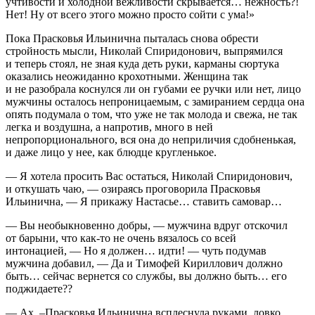
учтивости и холодной вежливости скрывается… нежность?!
Нет! Ну от всего этого можно просто сойти с ума!»
Пока Прасковья Ильинична пыталась снова обрести
стройность мысли, Николай Спиридонович, выпрямился
и теперь стоял, не зная куда деть руки, карманы сюртука
оказались неожиданно крохотными. Женщина так
и не разобрала коснулся ли он губами ее ручки или нет, лицо
мужчины осталось непроницаемым, с замиранием сердца она
опять подумала о том, что уже не так молода и свежа, не так
легка и воздушна, а напротив, много в ней
непропорционального, вся она до неприличия сдобненькая,
и даже лицо у нее, как блюдце кругленькое.
— Я хотела просить Вас остаться, Николай Спиридонович,
и откушать чаю, — озираясь проговорила Прасковья
Ильинична, — Я прикажу Настасье… ставить самовар…
— Вы необыкновенно добры, — мужчина вдруг отскочил
от барыни, что как-то не очень вязалось со всей
интонацией, — Но я должен… идти! — чуть подумав
мужчина добавил, — Да и Тимофей Кириллович должно
быть… сейчас вернется со службы, вы должно быть… его
поджидаете??
— Ах, –Прасковья Ильинична всплеснула руками, ловко