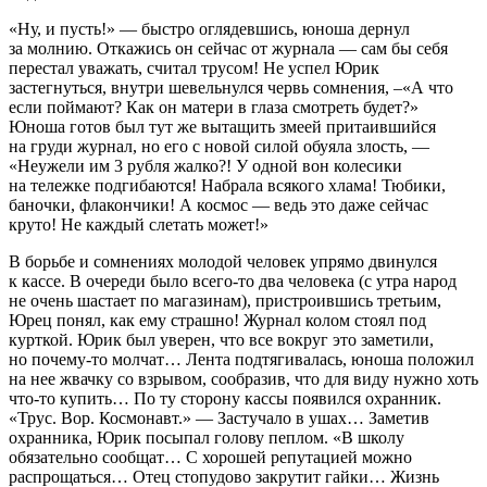
«Ну, и пусть!» — быстро оглядевшись, юноша дернул
за молнию. Откажись он сейчас от журнала — сам бы себя
перестал уважать, считал трусом! Не успел Юрик
застегнуться, внутри шевельнулся червь сомнения, –«А что
если поймают? Как он матери в глаза смотреть будет?»
Юноша готов был тут же вытащить змеей притаившийся
на груди журнал, но его с новой силой обуяла злость, —
«Неужели им 3 рубля жалко?! У одной вон
колес
ики
на тележке подгибаются! Набрала всякого хлама! Тюбики,
баночки, флакончики! А космос — ведь это даже сейчас
круто! Не каждый слетать может!»
В борьбе и сомнениях молодой человек упрямо двинулся
к кассе. В очереди было всего-то два человека (с утра народ
не очень шастает по магазинам), пристроившись третьим,
Юрец понял, как ему страшно! Журнал колом стоял под
курткой. Юрик был уверен, что все вокруг это заметили,
но почему-то молчат… Лента подтягивалась, юноша положил
на нее жвачку со взрывом, сообразив, что для виду нужно хоть
что-то купить… По ту сторону кассы появился охранник.
«Трус. Вор. Космонавт.» — Застучало в ушах… Заметив
охранника, Юрик посыпал голову пеплом. «В школу
обязательно сообщат… С хорошей репутацией можно
распрощаться… Отец стопудово закрутит гайки… Жизнь