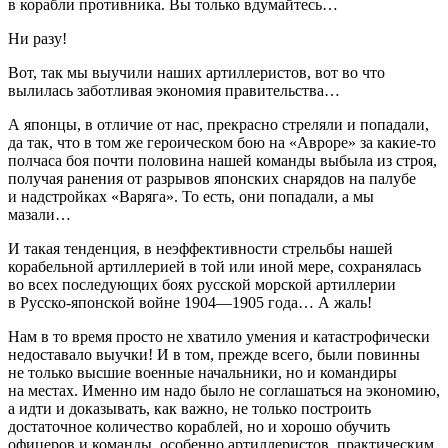
в корабли противника. Вы только вдумайтесь…
Ни разу!
Вот, так мы выучили наших артиллеристов, вот во что
вылилась заботливая экономия правительства…
А японцы, в отличие от нас, прекрасно стреляли и попадали,
да так, что в том же героическом бою на «Авроре» за какие-то
полчаса боя почти половина нашей команды выбыла из строя,
получая ранения от разрывов японских снарядов на палубе
и надстройках «Варяга». То есть, они попадали, а мы
мазали…
И такая тенденция, в неэффективности стрельбы нашей
корабельной артиллерией в той или иной мере, сохранялась
во всех последующих боях русской морской артиллерии
в Русско-японской
войн
е 1904—1905 года… А жаль!
Нам в то время просто не хватило умения и катастрофически
недоставало выучки! И в том, прежде всего, были повинны
не только высшие военные начальники, но и командиры
на местах. Именно им надо было не соглашаться на экономию,
а идти и доказывать, как важно, не только построить
достаточное количество кораблей, но и хорошо обучить
офицеров и команды, особенно артиллеристов, практическим