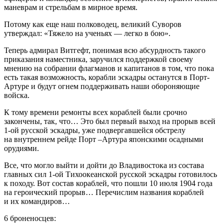
маневрам и стрельбам в мирное время.
Потому как еще наш полководец, великий Суворов
утверждал: «Тяжело на ученьях — легко в бою».
Теперь адмирал Витгефт, понимая всю абсурдность такого
приказания наместника, заручился поддержкой своему
мнению на собрании флагманов и капитанов в том, что пока
есть такая возможность, корабли эскадры останутся в Порт-
Артуре и будут огнем поддерживать наши обороняющие
войска.
К тому времени ремонты всех кораблей были срочно
закончены, так, что… Это был первый выход на прорыв всей
1-ой русской эскадры, уже подвергавшейся обстрелу
на внутреннем рейде Порт –Артура японскими осадными
орудиями.
Все, что могло выйти и дойти до Владивостока из состава
главных сил 1-ой Тихоокеанской русской эскадры готовилось
к походу. Вот состав кораблей, что пошли 10 июля 1904 года
на героический прорыв… Перечислим названия кораблей
и их командиров…
6 броненосцев: