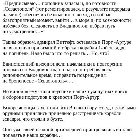
«Предписываю… пополнив запасы и, по готовности
„Севастополя“ (тот ремонтировался, в результате подорыва
на мине), обеспечив безопасность выхода и избрав
благоприятный момент, выйти… в море и, по возможности
избежав боя, следовать во Владивосток, избрав путь
по усмотрению…»
Таким образом, адмирал Витгефт, оставаясь в Порт -Артуре
не выполнял приказаний и обрекал корабли 1-ой эскадры
на погибель. Надо было что-то решать… Но, что?
Единственный выход видели начальники в повторении
прорыва во Владивосток, но на это потребовалось
дополнительное время, исправить повреждения
на броненосце «Севастополь».…
Но
вино
й всему стали неуспехи наших сухопутных войск
в обороне подступов к крепости Порт-Артур.
Вскоре японцы захватили всю Волчью гору, откуда тяжелыми
орудиями принялись прицельно расстреливать корабли
эскадры, что стояли в бухте.
Они уже своей осадной артиллерией пристрелялись и стали
попадать в наши корабли…