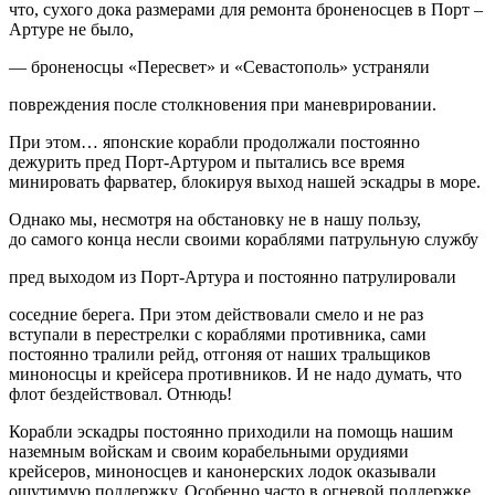
что, сухого дока размерами для ремонта броненосцев в Порт –
Артуре не было,
— броненосцы «Пересвет» и «Севастополь» устраняли
повреждения после столкновения при маневрировании.
При этом… японские корабли продолжали постоянно
дежурить пред Порт-Артуром и пытались все время
минировать фарватер, блокируя выход нашей эскадры в море.
Однако мы, несмотря на обстановку не в нашу пользу,
до самого конца несли своими кораблями патрульную службу
пред выходом из Порт-Артура и постоянно патрулировали
соседние берега. При этом действовали смело и не раз
вступали в перестрелки с кораблями противника, сами
постоянно тралили рейд, отгоняя от наших тральщиков
миноносцы и крейсера противников. И не надо думать, что
флот бездействовал. Отнюдь!
Корабли эскадры постоянно приходили на помощь нашим
наземным войскам и своим корабельными орудиями
крейсеров, миноносцев и канонерских лодок оказывали
ощутимую поддержку. Особенно часто в огневой поддержке