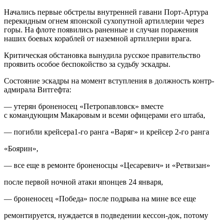
Начались первые обстрелы внутренней гавани Порт-Артура
перекидным огнем японской сухопутной артиллерии через
горы. На флоте появились раненные и случаи поражения
наших боевых кораблей от наземной артиллерии врага.
Критическая обстановка вынудила русское правительство
проявить особое беспокойство за судьбу эскадры.
Состояние эскадры на момент вступления в должность контр-
адмирала Витгефта:
— утерян броненосец «Петропавловск» вместе
с командующим Макаровым и всеми офицерами его штаба,
— погибли крейсера1-го ранга «Варяг» и крейсер 2-го ранга
«Боярин»,
— все еще в ремонте броненосцы «Цесаревич» и «Ретвизан»
после первой ночной атаки японцев 24 января,
— броненосец «Победа» после подрыва на мине все еще
ремонтируется, нуждается в подведении кессон-док, потому