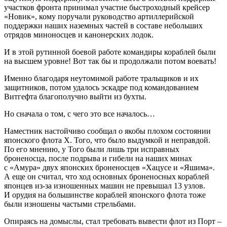
участков фронта принимал участие быстроходный крейсер
«Новик», кому поручали руководство артиллерийской
поддержки наших наземных частей в составе небольших
отрядов миноносцев и канонерских лодок.
И в этой рутинной боевой работе командиры кораблей были
на высшем уровне! Вот так бы и продолжали потом воевать!
Именно благодаря неутомимой работе тральщиков и их
защитников, потом удалось эскадре под командованием
Витгефта благополучно выйти из бухты.
Но сначала о том, с чего это все началось…
Наместник настойчиво сообщал о якобы плохом состоянии
японского флота Х. Того, что было выдумкой и неправдой.
По его мнению, у Того были лишь три исправных
броненосца, после подрыва и гибели на наших минах
с «Амура» двух японских броненосцев «Хацусе и «Яшима».
А еще он считал, что ход основных броненосных кораблей
японцев из-за изношенных машин не превышал 13 узлов.
И орудия на большинстве кораблей японского флота тоже
были изношены частыми стрельбами.
Опираясь на домыслы, стал требовать вывести флот из Порт –