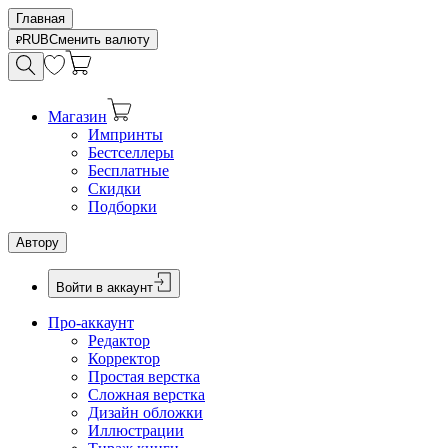
Главная
RUB
Сменить валюту
Магазин
Импринты
Бестселлеры
Бесплатные
Скидки
Подборки
Автору
Войти в аккаунт
Про-аккаунт
Редактор
Корректор
Простая верстка
Сложная верстка
Дизайн обложки
Иллюстрации