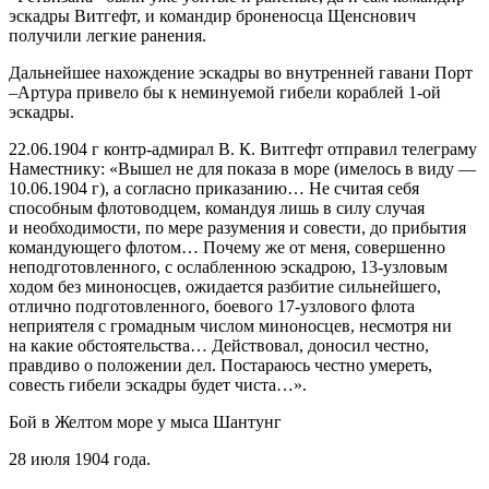
эскадры Витгефт, и командир броненосца Щенснович
получили легкие ранения.
Дальнейшее нахождение эскадры во внутренней гавани Порт
–Артура привело бы к неминуемой гибели кораблей 1-ой
эскадры.
22.06.1904 г контр-адмирал В. К. Витгефт отправил телеграму
Наместнику: «Вышел не для показа в море (имелось в виду —
10.06.1904 г), а согласно приказанию… Не считая себя
способным флотоводцем, командуя лишь в силу случая
и необходимости, по мере разумения и совести, до прибытия
командующего флотом… Почему же от меня, совершенно
неподготовленного, с ослабленною эскадрою, 13-узловым
ходом без миноносцев, ожидается разбитие сильнейшего,
отлично подготовленного, боевого 17-узлового флота
неприятеля с громадным числом миноносцев, несмотря ни
на какие обстоятельства… Действовал, доносил честно,
правдиво о положении дел. Постараюсь честно умереть,
совесть гибели эскадры будет чиста…».
Бой в Желтом море у мыса Шантунг
28 июля 1904 года.