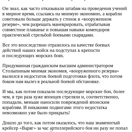
Он знал, как часто отказывали штабам на проведения учений
в мирное время, ссылаясь на мнимую экономию, а корабли
советовали больше держать у стенок в «вооруженном
резерве», чем разрешать маневрировать, отрабатывая
совместное плаванье и повышая навыки комендоров
практической стрельбой боевыми снарядами.
Все это впоследствии отразилось на качестве боевых
действий наших войск на подступах к крепости
и последующих морских боях.
Придуманная гражданским высшим администратором
Столыпиным мнимая экономия, «вооруженного резерва»
вылился в недостаток боевой подготовки флота, что потом
боком нам вылез в реальной боевой обстановке.
И мы, как потом показали последующие морские бои, более
чем, в три раза хуже японцев стреляли и, соответственно,
попадали, меньше наносили повреждений японским
кораблям. И никакими подвигами этого недостатка
невозможно уже было прикрыть!
Дошло до того, как потом оказалось, что наш знаменитый
крейсер «Варяг» за час артиллерийского боя ни разу не попал