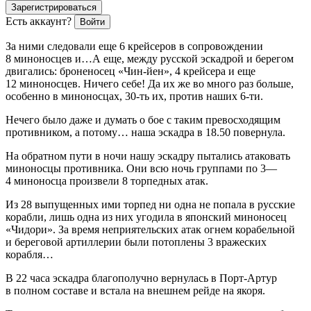
Зарегистрироваться
Есть аккаунт?
Войти
За ними следовали еще 6 крейсеров в сопровождении
8 миноносцев и…А еще, между русской эскадрой и берегом
двигались: броненосец «Чин-йен», 4 крейсера и еще
12 миноносцев. Ничего себе! Да их же во много раз больше,
особенно в миноносцах, 30-ть их, против наших 6-ти.
Нечего было даже и думать о бое с таким превосходящим
противником, а потому… наша эскадра в 18.50 повернула.
На обратном пути в ночи нашу эскадру пытались атаковать
миноносцы противника. Они всю ночь группами по 3—
4 миноносца произвели 8 торпедных атак.
Из 28 выпущенных ими торпед ни одна не попала в русские
корабли, лишь одна из них угодила в японский миноносец
«Чидори». За время неприятельских атак огнем корабельной
и береговой артиллерии были потоплены 3 вражеских
корабля…
В 22 часа эскадра благополучно вернулась в Порт-Артур
в полном составе и встала на внешнем рейде на якоря.