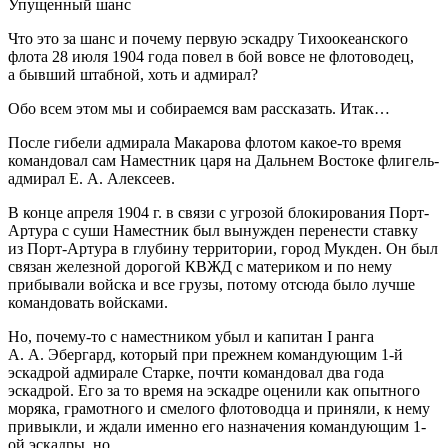
Упущенный шанс
Что это за шанс и почему первую эскадру Тихоокеанского
флота 28 июля 1904 года повел в бой вовсе не флотоводец,
а бывший штабной, хоть и адмирал?
Обо всем этом мы и собираемся вам рассказать. Итак…
После гибели адмирала Макарова флотом какое-то время
командовал сам Наместник царя на Дальнем Востоке флигель-
адмирал Е. А. Алексеев.
В конце апреля 1904 г. в связи с угрозой блокирования Порт-
Артура с суши Наместник был вынужден перенести ставку
из Порт-Артура в глубину территории, город Мукден. Он был
связан железной дорогой КВЖД с материком и по нему
прибывали войска и все грузы, потому отсюда было лучше
командовать войсками.
Но, почему-то с наместником убыл и капитан I ранга
А. А. Эбергард, который при прежнем командующим 1-й
эскадрой адмирале Старке, почти командовал два года
эскадрой. Его за то время на эскадре оценили как опытного
моряка, грамотного и смелого флотоводца и приняли, к нему
привыкли, и ждали именно его назначения командующим 1-
ой эскадры, но…