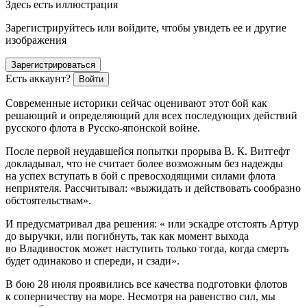
Здесь есть иллюстрация
Зарегистрируйтесь или войдите, чтобы увидеть ее и другие
изображения
Зарегистрироваться
Есть аккаунт?
Войти
Современные историки сейчас оценивают этот бой как
решающий и определяющий для всех последующих действий
русского флота в Русско-японской
войн
е.
После первой неудавшейся попытки прорыва В. К. Витгефт
докладывал, что не считает более возможным без надежды
на успех вступать в бой с превосходящими силами флота
неприятеля. Рассчитывал: «выжидать и действовать сообразно
обстоятельствам».
И предусматривал два решения: « или эскадре отстоять Артур
до выручки, или погибнуть, так как момент выхода
во Владивосток может наступить только тогда, когда смерть
будет одинаково и спереди, и сзади».
В бою 28 июля проявились все качества подготовки флотов
к соперничеству на море. Несмотря на равенство сил, мы