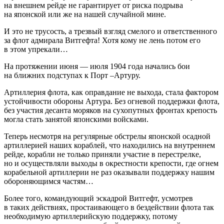
на внешнем рейде не гарантирует от риска подрыва
на японской или же на нашей случайной мине.
И это не трусость, а трезвый взгляд смелого и ответственного
за флот адмирала Витгефта! Хотя кому не лень потом его
в этом упрекали…
На протяжении июня — июля 1904 года начались бои
на ближних подступах к Порт –Артуру.
Артиллерия флота, как оправдание не выхода, стала фактором
устойчивости обороны Артура. Без огневой поддержки флота,
без участия десанта моряков на сухопутных фронтах крепость
могла стать занятой японскими войсками.
Теперь несмотря на регулярные обстрелы японской осадной
артиллерией наших кораблей, что находились на внутреннем
рейде, корабли не только приняли участие в перестрелке,
но и осуществляли выходы в окрестности крепости, где огнем
корабельной артиллерии не раз оказывали поддержку нашим
обороняющимся частям…
Более того, командующий эскадрой Витгефт, усмотрев
в таких действиях, простаивающего в бездействии флота так
необходимую артиллерийскую поддержку, потому