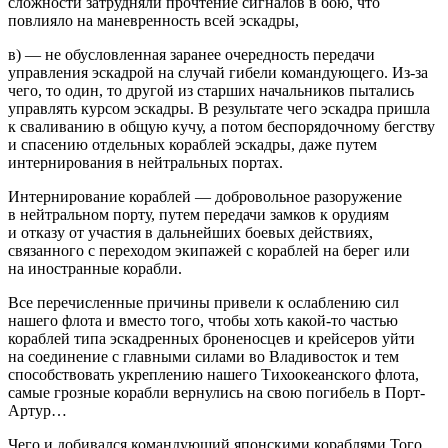
сложности затрудняли прочтение сигналов в бою, что
повлияло на маневренность всей эскадры,
в) — не обусловленная заранее очередность передачи
управления эскадрой на случай гибели командующего. Из-за
чего, то один, то другой из старших начальников пытались
управлять курсом эскадры. В результате чего эскадра пришла
к сваливанию в общую кучу, а потом беспорядочному бегству
и спасению отдельных кораблей эскадры, даже путем
интернирования в нейтральных портах.
Интернирование кораблей — добровольное разоружение
в нейтральном порту, путем передачи замков к орудиям
и отказу от участия в дальнейших боевых действиях,
связанного с переходом экипажей с кораблей на берег или
на иностранные корабли.
Все перечисленные причины привели к ослаблению сил
нашего флота и вместо того, чтобы хоть какой-то частью
кораблей типа эскадренных броненосцев и крейсеров уйти
на соединение с главными силами во Владивосток и тем
способствовать укреплению нашего Тихоокеанского флота,
самые грозные корабли вернулись на свою погибель в Порт-
Артур…
Чего и добивался командующий японскими кораблями Того,