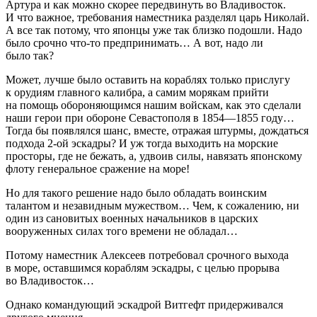
Артура и как можно скорее передвинуть во Владивосток.
И что важное, требования наместника разделял царь Николай.
А все так потому, что японцы уже так близко подошли. Надо
было срочно что-то предпринимать… А вот, надо ли
было так?
Может, лучше было оставить на кораблях только прислугу
к орудиям главного калибра, а самим морякам прийти
на помощь обороняющимся нашим войскам, как это сделали
наши герои при обороне Севастополя в 1854—1855 году…
Тогда бы появлялся шанс, вместе, отражая штурмы, дождаться
подхода 2-ой эскадры? И уж тогда выходить на морские
просторы, где не бежать, а, удвоив силы, навязать японскому
флоту генеральное сражение на море!
Но для такого решение надо было обладать воинским
талантом и незавидным мужеством… Чем, к сожалению, ни
один из сановитых военных начальников в царских
вооруженных силах того времени не обладал…
Потому наместник Алексеев потребовал срочного выхода
в море, оставшимся кораблям эскадры, с целью прорыва
во Владивосток…
Однако командующий эскадрой Витгефт придерживался