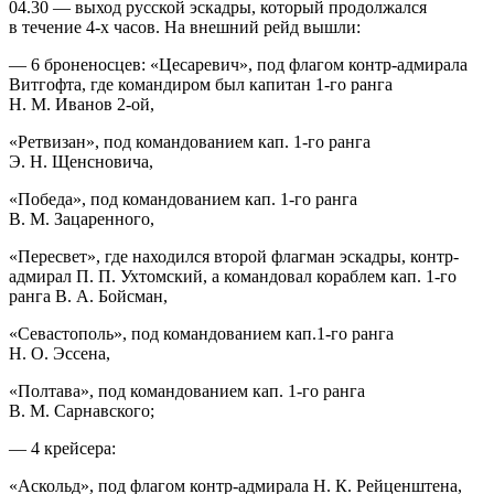
04.30
— выход русской эскадры, который продолжался
в течение 4-х часов. На внешний рейд вышли:
— 6 броненосцев: «Цесаревич», под флагом контр-адмирала
Витгофта, где командиром был капитан 1-го ранга
Н. М. Иванов 2-ой,
«Ретвизан», под командованием кап. 1-го ранга
Э. Н. Щенсновича,
«Победа», под командованием кап. 1-го ранга
В. М. Зацаренного,
«Пересвет», где находился второй флагман эскадры, контр-
адмирал П. П. Ухтомский, а командовал кораблем кап. 1-го
ранга В. А. Бойсман,
«Севастополь», под командованием кап.1-го ранга
Н. О. Эссена,
«Полтава», под командованием кап. 1-го ранга
В. М. Сарнавского;
— 4 крейсера:
«Аскольд», под флагом контр-адмирала Н. К. Рейценштена,