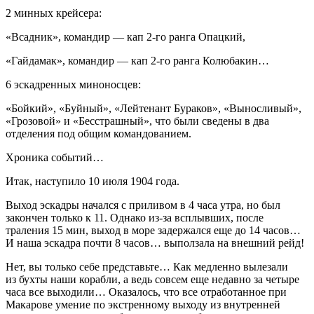
2 минных крейсера:
«Всадник», командир — кап 2-го ранга Опацкий,
«Гайдамак», командир — кап 2-го ранга Колюбакин…
6 эскадренных миноносцев:
«Бойкий», «Буйный», «Лейтенант Бураков», «Выносливый»,
«Грозовой» и «Бесстрашный», что были сведены в два
отделения под общим командованием.
Хроника событий…
Итак, наступило 10 июля 1904 года.
Выход эскадры начался с приливом в 4 часа утра, но был
закончен только к 11. Однако из-за всплывших, после
траления 15 мин, выход в море задержался еще до 14 часов…
И наша эскадра почти 8 часов… выползала на внешний рейд!
Нет, вы только себе представьте… Как медленно вылезали
из бухты наши корабли, а ведь совсем еще недавно за четыре
часа все выходили… Оказалось, что все отработанное при
Макарове умение по экстренному выходу из внутренней