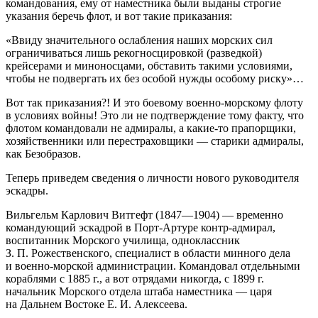
командования, ему от наместника были выданы строгие
указания беречь флот, и вот такие приказания:
«Ввиду значительного ослабления наших морских сил
ограничиваться лишь рекогносцировкой (разведкой)
крейсерами и миноносцами, обставить такими условиями,
чтобы не подвергать их без особой нужды особому риску»…
Вот так приказания?! И это боевому военно-морскому флоту
в условиях
войн
ы! Это ли не подтверждение тому факту, что
флотом командовали не адмиралы, а какие-то прапорщики,
хозяйственники или перестраховщики — старики адмиралы,
как Безобразов.
Теперь приведем сведения о личности нового руководителя
эскадры.
Вильгельм Карлович Витгефт (1847—1904) — временно
командующий эскадрой в Порт-Артуре контр-адмирал,
воспитанник Морского училища, одноклассник
З. П. Рожественского, специалист в области минного дела
и военно-морской администрации. Командовал отдельными
кораблями с 1885 г., а вот отрядами никогда, с 1899 г.
начальник Морского отдела штаба наместника — царя
на Дальнем Востоке Е. И. Алексеева.