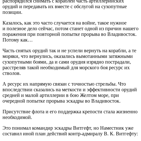
распорядился снимать с кораблей часть артиллерийских
орудий и передавать их вместе с обслугой на сухопутные
позиции.
Казалось, как это часто случается на
войн
е, такое нужное
и полезное дело сейчас, потом станет одной из причин нашего
поражения при повторной попытке прорыва во Владивосток.
Потому как…
Часть снятых орудий так и не успели вернуть на корабли, а те
моряки, что вернулись, оказались вымотанными затяжными
сухопутными боями, да и сами орудия изрядно пострадали,
расстреляв такой необходимый для морского боя ресурс их
стволов.
А ресурс их напрямую связан с точностью стрельбы. Что
впоследствии сказались на меткости и эффективности орудий
средней и малой артиллерии в бою Желтом море, при
очередной попытке прорыва эскадры во Владивосток.
Присутствие флота и его поддержка крепости стала жизненно
необходимой.
Это понимал командир эскадры Витгефт, но Наместник уже
составил иной план действий контр-адмиралу В. К. Витгефту: