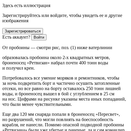
Здесь есть иллюстрация
Зарегистрируйтесь или войдите, чтобы увидеть ее и другие
изображения
Зарегистрироваться
Есть аккаунт?
Войти
От пробоины — смотри рис, поз. (1) ниже ватерлинии
образовалась пробоина около 2-х квадратных метров,
броненосец «Ретвизан» набрал почти 400 тонн воды
и получил крен.
Потребовалось все умение моряков и ремонтников, чтобы
за ночь подкрепить борт и частично осушить затопленные
отсеки, но все равно на борту оставалось 250 тонн лишней
воды, и броненосец вышел в бой с углублением в 25 см
на нос. Цифрами на рисунке указаны места иных попаданий,
что были менее чувствительными.
Еще два 120 мм снаряда попали в броненосец «Пересвет»,
но разрушений, что могли повлиять на боеспособность
корабля, не нанесли. Помимо опасной подводной пробоины
«Ретвизана» были уже убитые и раненые, да и сам командир