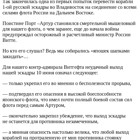
Так закончилась одна из первых попыток перевести корабли
1-ой русской эскадры во Владивосток на соединение со всеми
силами флота
Росси
и на Дальнем Востоке.
Поистине Порт –Артур становился смертельной мышеловкой
для нашего флота, о чем заранее, еще до начала
войн
ы
предупреждал осторожный и расчетливый министр
Росси
и
Витте.
Но кто его слушал? Ведь мы собирались «япошек шапками
закидать»…
Для нашего контр-адмирала Витгефта неудачный выход
нашей эскадры 10 июня означал следующее:
— только укрепил его во мнении о бесполезности прорыва,
— подтвердил его опасения в высокой боеспособности
японского флота, что имел почти полный боевой состав сил
флота перед самым Артуром,
— окончательно закрепил убеждение, что выход эскадры
не останется для противника незамеченным,
— а минная опасность настолько велика, что любой выход
кораблей на протраленную от мин противника стоянку