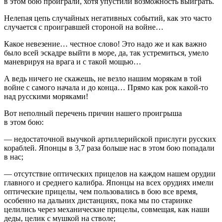
в этом бою проиграли, хотя упустили возможность выиграть.
Нелепая цепь случайных негативных событий, как это часто
случается с проигравшей стороной на
войн
е…
Какое невезение… честное слово! Это надо же и как важно
было всей эскадре выйти в море, да, так устремиться, умело
маневрируя на врага и с такой мощью…
А ведь ничего не скажешь, не везло нашим морякам в той
войн
е с самого начала и до конца… Прямо как рок какой-то
над русскими моряками!
Вот неполный перечень причин нашего проигрыша
в этом бою:
— недостаточной выучкой артиллерийской прислуги русских
кораблей. Японцы в 3,7 раза больше нас в этом бою попадали
в нас;
— отсутствие оптических при
целов
на каждом нашем орудии
главного и среднего калибра. Японцы на всех орудиях имели
оптические прицелы, чем пользовались в бою все время,
особенно на дальних дистанциях, пока мы по старинке
целились через механические прицелы, совмещая, как наши
деды, целик с мушкой на стволе;