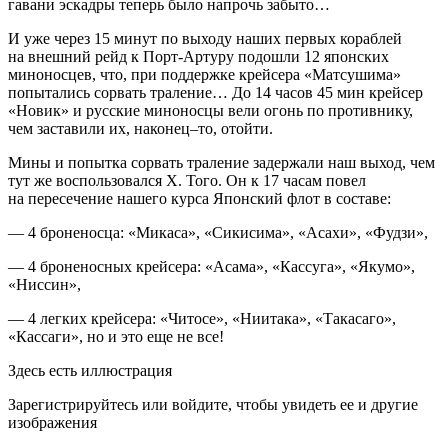
гавани эскадры теперь было напрочь забыто…
И уже через 15 минут по выходу наших первых кораблей
на внешний рейд к Порт-Артуру подошли 12 японских
миноносцев, что, при поддержке крейсера «Матсушима»
попытались сорвать траление… До 14 часов 45 мин крейсер
«Новик» и русские миноносцы вели огонь по противнику,
чем заставили их, наконец–то, отойти.
Мины и попытка сорвать траление задержали наш выход, чем
тут же воспользовался Х. Того. Он к 17 часам повел
на пересечение нашего курса Японский флот в составе:
— 4 броненосца: «Микаса», «Сикисима», «Асахи», «Фудзи»,
— 4 броненосных крейсера: «Асама», «Кассуга», «Якумо»,
«Ниссин»,
— 4 легких крейсера: «Читосе», «Ниитака», «Такасаго»,
«Кассаги», но и это еще не все!
Здесь есть иллюстрация
Зарегистрируйтесь или войдите, чтобы увидеть ее и другие
изображения