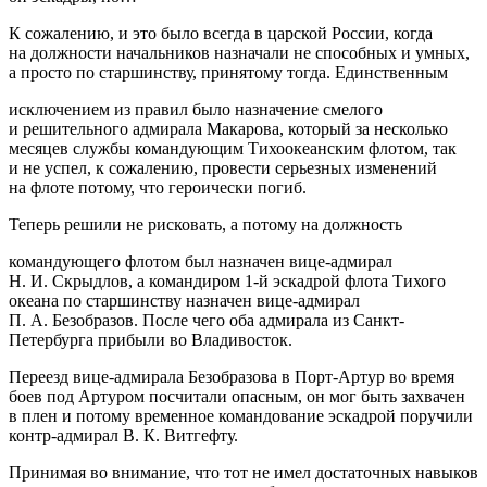
К сожалению, и это было всегда в царской
Росси
и, когда
на должности начальников назначали не способных и умных,
а просто по старшинству, принятому тогда. Единственным
исключением из правил было назначение смелого
и решительного адмирала Макарова, который за несколько
месяцев службы командующим Тихоокеанским флотом, так
и не успел, к сожалению, провести серьезных изменений
на флоте потому, что героически погиб.
Теперь решили не рисковать, а потому на должность
командующего флотом был назначен вице-адмирал
Н. И. Скрыдлов, а командиром 1-й эскадрой флота Тихого
океана по старшинству назначен вице-адмирал
П. А. Безобразов. После чего оба адмирала из Санкт-
Петербурга прибыли во Владивосток.
Переезд вице-адмирала Безобразова в Порт-Артур во время
боев под Артуром посчитали опасным, он мог быть захвачен
в плен и потому
временное командование
эскадрой поручили
контр-адмирал В. К. Витгефту.
Принимая во внимание, что тот не имел достаточных навыков