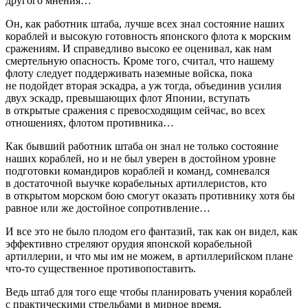
другого мнения…
Он, как работник штаба, лучше всех знал состояние наших
кораблей и высокую готовность японского флота к морским
сражениям. И справедливо высоко ее оценивал, как нам
смертельную опасность. Кроме того, считал, что нашему
флоту следует поддерживать наземные войска, пока
не подойдет вторая эскадра, а уж тогда, объединив усилия
двух эскадр, превышающих флот Японии, вступать
в открытые сражения с превосходящим сейчас, во всех
отношениях, флотом противника…
Как бывший работник штаба он знал не только состояние
наших кораблей, но и не был уверен в достойном уровне
подготовки командиров кораблей и команд, сомневался
в достаточной выучке корабельных артиллеристов, кто
в открытом морском бою смогут оказать противнику хотя бы
равное или же достойное сопротивление…
И все это не было плодом его фантазий, так как он видел, как
эффективно стреляют орудия японской корабельной
артиллерии, и что мы им не можем, в артиллерийском плане
что-то существенное противопоставить.
Ведь штаб для того еще чтобы планировать учения кораблей
с практическими стрельбами в мирное время.