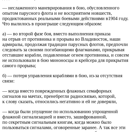
— неслаженного маневрирования в бою, обусловленного
опытом парусного флота и не восприятием новшеств,
продиктованных реальными боевыми действиями в1904 году.
Что вылилось в проигрыше следующим образом:
а) — во второй фазе боя, вместо выполнения приказа
на отрыв от противника и прорыва во Владивосток, наши
адмиралы, продолжая традиции парусных флотов, предпочли
следовать за своими погибающими флагманами, прикрывая
отставшие корабли, подавленные огнем противника, и совсем
не использовали в бою миноносцы и крейсера для прикрытия
самого прорыва;
б) — потеря управления кораблями в бою, из-за отсутствия
связи:
— когда вместо поврежденных флажных семафорных
сигналов на мачтах, пренебрегли радиосвязью, которой,
к слову сказать, относились негативно и ей не доверяли,
— когда были упущение по использованию упрощенной
флажной сигнализацией и вместо, зашифрованной,
по секретным сигнальным книгам, когда можно было
пользоваться сигналами, оговоренные заранее. А так все эти