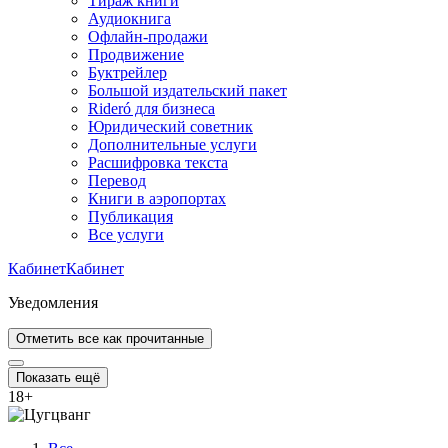
Тираж книги
Аудиокнига
Офлайн-продажи
Продвижение
Буктрейлер
Большой издательский пакет
Rideró для бизнеса
Юридический советник
Дополнительные услуги
Расшифровка текста
Перевод
Книги в аэропортах
Публикация
Все услуги
Кабинет
Кабинет
Уведомления
Отметить все как прочитанные
Показать ещё
18
+