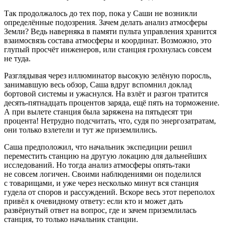
Так продолжалось до тех пор, пока у Саши не возникли
определённые подозрения. Зачем делать анализ атмосферы
Земли? Ведь наверняка в памяти пульта управления хранится
взаимосвязь состава атмосферы и координат. Возможно, это
глупый просчёт инженеров, или станция грохнулась совсем
не туда.
Разглядывая через иллюминатор высокую зелёную поросль,
занимавшую весь обзор, Саша вдруг вспомнил доклад
бортовой системы и ужаснулся. На взлёт и разгон тратится
десять-пятнадцать процентов заряда, ещё пять на торможение.
А при вылете станция была заряжена на пятьдесят три
процента! Нетрудно подсчитать, что, судя по энергозатратам,
они только взлетели и тут же приземлились.
Саша предположил, что начальник экспедиции решил
переместить станцию на другую локацию для дальнейших
исследований. Но тогда анализ атмосферы опять-таки
не совсем логичен. Своими наблюдениями он поделился
с товарищами, и уже через несколько минут вся станция
гудела от споров и рассуждений. Вскоре весь этот переполох
привёл к очевидному ответу: если кто и может дать
развёрнутый ответ на вопрос, где и зачем приземлилась
станция, то только начальник станции.