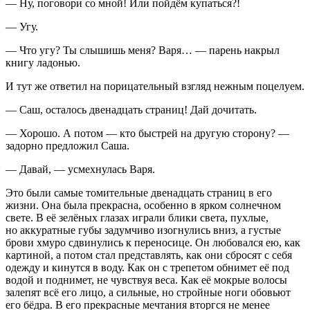
— Ну, поговори со мной! Или пойдём купаться?!
— Угу.
— Что угу? Ты слышишь меня? Варя… — парень накрыл
книгу ладонью.
И тут же ответил на порицательный взгляд нежным поцелуем.
— Саш, осталось двенадцать страниц! Дай дочитать.
— Хорошо. А потом — кто быстрей на другую сторону? —
задорно предложил Саша.
— Давай, — усмехнулась Варя.
Это были самые томительные двенадцать страниц в его
жизни. Она была прекрасна, особенно в ярком солнечном
свете. В её зелёных глазах играли блики света, пухлые,
но аккуратные губы задумчиво изогнулись вниз, а густые
брови хмуро сдвинулись к переносице. Он любовался ею, как
картиной, а потом стал представлять, как они сбросят с себя
одежду и кинутся в воду. Как он с трепетом обнимет её под
водой и поднимет, не чувствуя веса. Как её мокрые волосы
залепят всё его лицо, а сильные, но стройные ноги обовьют
его бёдра. В его прекрасные мечтания вторгся не менее