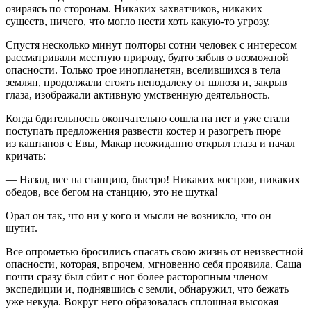
озираясь по сторонам. Никаких захватчиков, никаких
существ, ничего, что могло нести хоть какую-то угрозу.
Спустя несколько минут полторы сотни человек с интересом
рассматривали местную природу, будто забыв о возможной
опасности. Только трое инопланетян, вселившихся в тела
землян, продолжали стоять неподалеку от шлюза и, закрыв
глаза, изображали активную умственную деятельность.
Когда бдительность окончательно сошла на нет и уже стали
поступать предложения развести костер и разогреть пюре
из каштанов с Евы, Макар неожиданно открыл глаза и начал
кричать:
— Назад, все на станцию, быстро! Никаких костров, никаких
обедов, все бегом на станцию, это не шутка!
Орал он так, что ни у кого и мысли не возникло, что он
шутит.
Все опрометью бросились спасать свою жизнь от неизвестной
опасности, которая, впрочем, мгновенно себя проявила. Саша
почти сразу был сбит с ног более расторопным членом
экспедиции и, поднявшись с земли, обнаружил, что бежать
уже некуда. Вокруг него образовалась сплошная высокая