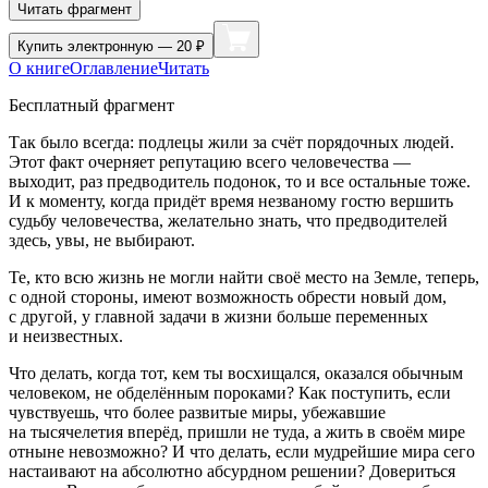
Читать фрагмент
Купить
электронную — 20 ₽
О книге
Оглавление
Читать
Бесплатный фрагмент
Так было всегда: подлецы жили за счёт порядочных людей.
Этот факт очерняет репутацию всего человечества —
выходит, раз предводитель подонок, то и все остальные тоже.
И к моменту, когда придёт время незваному гостю вершить
судьбу человечества, желательно знать, что предводителей
здесь, увы, не выбирают.
Те, кто всю жизнь не могли найти своё место на Земле, теперь,
с одной стороны, имеют возможность обрести новый дом,
с другой, у главной задачи в жизни больше переменных
и неизвестных.
Что делать, когда тот, кем ты восхищался, оказался обычным
человеком, не обделённым пороками? Как поступить, если
чувствуешь, что более развитые миры, убежавшие
на тысячелетия вперёд, пришли не туда, а жить в своём мире
отныне невозможно? И что делать, если мудрейшие мира сего
настаивают на абсолютно абсурдном решении? Довериться