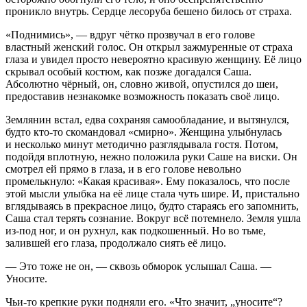
проникло внутрь. Сердце лесоруба бешено билось от страха.
«Поднимись», — вдруг чётко прозвучал в его голове
властный женский голос. Он открыл зажмуренные от страха
глаза и увидел просто невероятно красивую женщину. Её лицо
скрывал особый костюм, как позже догадался Саша.
Абсолютно чёрный, он, словно живой, опустился до шеи,
предоставив незнакомке возможность показать своё лицо.
Землянин встал, едва сохраняя самообладание, и вытянулся,
будто кто-то скомандовал «смирно». Женщина улыбнулась
и несколько минут методично разглядывала гостя. Потом,
подойдя вплотную, нежно положила руки Саше на виски. Он
смотрел ей прямо в глаза, и в его голове невольно
промелькнуло: «Какая красивая». Ему показалось, что после
этой мысли улыбка на её лице стала чуть шире. И, пристально
вглядываясь в прекрасное лицо, будто стараясь его запомнить,
Саша стал терять сознание. Вокруг всё потемнело. Земля ушла
из-под ног, и он рухнул, как подкошенный. Но во тьме,
залившей его глаза, продолжало сиять её лицо.
— Это тоже не он, — сквозь обморок услышал Саша. —
Уносите.
Чьи-то крепкие руки подняли его. «Что значит, „уносите“?