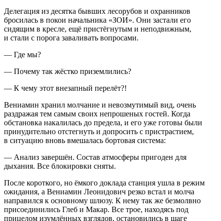
Делегация из десятка бывших лесорубов и охранников
бросилась в покои начальника «ЗОИ». Они застали его
сидящим в кресле, ещё пристёгнутым и неподвижным,
и стали с порога заваливать вопросами.
— Где мы?
— Почему так жёстко приземлились?
— К чему этот внезапный перелёт?!
Вениамин хранил молчание и невозмутимый вид, очень
раздражая тем самым своих непрошеных гостей. Когда
обстановка накалилась до предела, и его уже готовы были
принудительно отстегнуть и допросить с пристрастием,
в ситуацию вновь вмешалась бортовая система:
— Анализ завершён. Состав атмосферы пригоден для
дыхания. Все блокировки сняты.
После короткого, но ёмкого доклада станция ушла в режим
ожидания, а Вениамин Леонидович резко встал и молча
направился к основному шлюзу. К нему так же безмолвно
присоединились Глеб и Макар. Все трое, находясь под
прицелом изумлённых взглядов, остановились в шаге