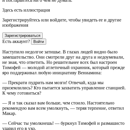
и постарайтесь ни о чём не думать.
Здесь есть иллюстрация
Зарегистрируйтесь или войдите, чтобы увидеть ее и другие
изображения
Зарегистрироваться
Есть аккаунт?
Войти
Наступило недолгое затишье. В глазах людей видно было
замешательство. Они смотрели друг на друга и недоумевали,
не зная, что ответить. Но решительнее всех был настроен
Тимофей — молодой атлетичный охранник, который прежде
яро поддерживал любую инициативу Вениамина:
— Прекрати пудрить нам мозги! Отвечай, куда мы
приземлились? Кто пытается захватить управление станцией.
К чему готовиться?
— Я и так сказал вам больше, чем стоило. Настоятельно
рекомендую вам всем умолкнуть, — теряя терпение, ответил
Макар.
— Сейчас ты умолкнешь! — буркнул Тимофей и размашисто
ударил его в ухо.