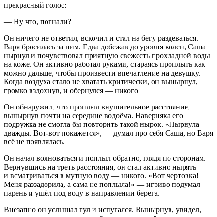
прекрасный голос:
— Ну что, погнали?
Он ничего не ответил, вскочил и стал на бегу раздеваться.
Варя бросилась за ним. Едва добежав до уровня колен, Саша
нырнул и почувствовал приятную свежесть прохладной воды
на коже. Он активно работал руками, стараясь проплыть как
можно дальше, чтобы произвести впечатление на девушку.
Когда воздуха стало не хватать критически, он вынырнул,
громко вздохнув, и обернулся — никого.
Он обнаружил, что проплыл внушительное расстояние,
вынырнув почти на середине водоёма. Наверняка его
подружка не смогла бы повторить такой нырок. «Нырнула
дважды. Вот-вот покажется», — думал про себя Саша, но Варя
всё не появлялась.
Он начал волноваться и поплыл обратно, глядя по сторонам.
Вернувшись на треть расстояния, он стал активно нырять
и всматриваться в мутную воду — никого. «Вот чертовка!
Меня раззадорила, а сама не поплыла!» — игриво подумал
парень и ушёл под воду в направлении берега.
Внезапно он услышал гул и испугался. Вынырнув, увидел,