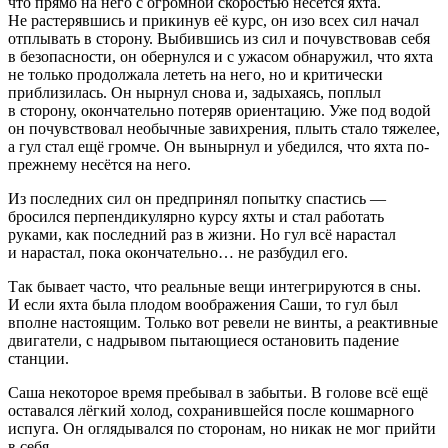
что прямо на него с огромной скоростью несётся яхта.
Не растерявшись и прикинув её курс, он изо всех сил начал
отплывать в сторону. Выбившись из сил и почувствовав себя
в безопасности, он обернулся и с ужасом обнаружил, что яхта
не только продолжала лететь на него, но и критически
приблизилась. Он нырнул снова и, задыхаясь, поплыл
в сторону, окончательно потеряв ориентацию. Уже под водой
он почувствовал необычные завихрения, плыть стало тяжелее,
а гул стал ещё громче. Он вынырнул и убедился, что яхта по-
прежнему несётся на него.
Из последних сил он предпринял попытку спастись —
бросился перпендикулярно курсу яхты и стал работать
руками, как последний раз в жизни. Но гул всё нарастал
и нарастал, пока окончательно… не разбудил его.
Так бывает часто, что реальные вещи интегрируются в сны.
И если яхта была плодом воображения Саши, то гул был
вполне настоящим. Только вот ревели не винты, а реактивные
двигатели, с надрывом пытающиеся остановить падение
станции.
Саша некоторое время пребывал в забытьи. В голове всё ещё
оставался лёгкий холод, сохранившейся после кошмарного
испуга. Он оглядывался по сторонам, но никак не мог прийти
в себя.