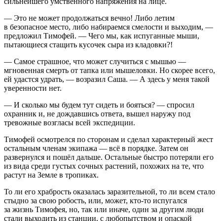
сильнейшего умственного напряжения на лице.
— Это не может продолжаться вечно! Либо летим
в безопасное место, либо набираемся смелости и выходим, —
предложил Тимофей. — Чего мы, как испуганные мыши,
пытающиеся стащить кусочек сыра из кладовки?!
— Самое страшное, что может случиться с мышью —
мгновенная смерть от тапка или мышеловки. Но скорее всего,
ей удастся удрать, — возразил Саша. — А здесь у меня такой
уверенности нет.
— И сколько мы будем тут сидеть и бояться? — спросил
охранник и, не дождавшись ответа, вышел наружу под
тревожные возгласы всей экспедиции.
Тимофей осмотрелся по сторонам и сделал характерный жест
остальным членам экипажа — всё в порядке. Затем он
развернулся и пошёл дальше. Остальные быстро потеряли его
из вида среди густых сочных растений, похожих на те, что
растут на Земле в тропиках.
То ли его храбрость оказалась заразительной, то ли всем стало
стыдно за свою робость, или, может, кто-то испугался
за жизнь Тимофея, но, так или иначе, один за другим люди
стали выходить из станции, с любопытством и опаской