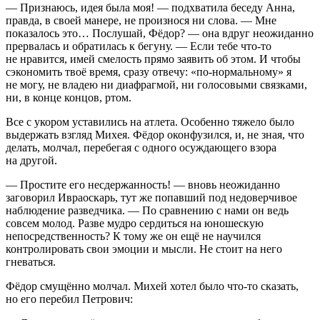
— Признаюсь, идея была моя! — подхватила беседу Анна,
правда, в своей манере, не произнося ни слова. — Мне
показалось это… Послушай, Фёдор? — она вдруг неожиданно
прервалась и обратилась к бегуну. — Если тебе что-то
не нравится, имей смелость прямо заявить об этом. И чтобы
сэкономить твоё время, сразу отвечу: «по-нормальному» я
не могу, не владею ни диафрагмой, ни голосовыми связками,
ни, в конце концов, ртом.
Все с укором уставились на атлета. Особенно тяжело было
выдержать взгляд Михея. Фёдор оконфузился, и, не зная, что
делать, молчал, перебегая с одного осуждающего взора
на другой.
— Простите его несдержанность! — вновь неожиданно
заговорил Ивраоскарь, тут же попавший под недоверчивое
наблюдение разведчика. — По сравнению с нами он ведь
совсем молод. Разве мудро сердиться на юношескую
непосредственность? К тому же он ещё не научился
контролировать свои эмоции и мысли. Не стоит на него
гневаться.
Фёдор смущённо молчал. Михей хотел было что-то сказать,
но его перебил Петрович: