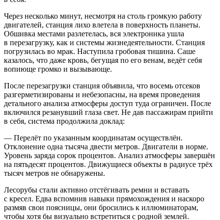
Через несколько минут, несмотря на столь громкую работу
двигателей, станция лихо влетела в поверхность планеты.
Обшивка местами разлетелась, вся электроника ушла
в перезагрузку, как и системы жизнедеятельности. Станция
погрузилась во мрак. Наступила гробовая тишина. Саше
казалось, что даже кровь, бегущая по его венам, ведёт себя
вопиюще громко и вызывающе.
После перезагрузки станция объявила, что восемь отсеков
разгерметизированы и небезопасны, на время проведения
детального анализа атмосферы доступ туда ограничен. После
включился резанувший глаза свет. Не дав пассажирам прийти
в себя, система продолжила доклад:
— Перелёт по указанным координатам осуществлён.
Отклонение одна тысяча двести метров. Двигатели в норме.
Уровень заряда сорок процентов. Анализ атмосферы завершён
на пятьдесят процентов. Движущиеся объекты в радиусе трёх
тысяч метров не обнаружены.
Лесорубы стали активно отстёгивать ремни и вставать
с кресел. Едва вспомнив навыки прямохождения и наскоро
размяв свои поясницы, они бросились к иллюминаторам,
чтобы хотя бы визуально встретиться с родной землей.