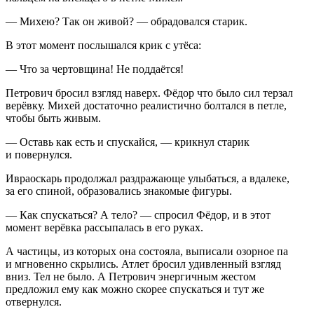
— Михею? Так он живой? — обрадовался старик.
В этот момент послышался крик с утёса:
— Что за чертовщина! Не поддаётся!
Петрович бросил взгляд наверх. Фёдор что было сил терзал
верёвку. Михей достаточно реалистично болтался в петле,
чтобы быть живым.
— Оставь как есть и спускайся, — крикнул старик
и повернулся.
Ивраоскарь продолжал раздражающе улыбаться, а вдалеке,
за его спиной, образовались знакомые фигуры.
— Как спускаться? А тело? — спросил Фёдор, и в этот
момент верёвка рассыпалась в его руках.
А частицы, из которых она состояла, выписали озорное па
и мгновенно скрылись. Атлет бросил удивленный взгляд
вниз. Тел не было. А Петрович энергичным жестом
предложил ему как можно скорее спускаться и тут же
отвернулся.