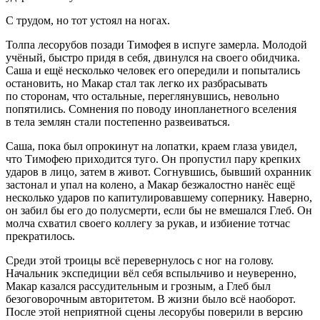
С трудом, но тот устоял на ногах.
Толпа лесорубов позади Тимофея в испуге замерла. Молодой
учёный, быстро придя в себя, двинулся на своего обидчика.
Саша и ещё несколько человек его опередили и попытались
остановить, но Макар стал так легко их разбрасывать
по сторонам, что остальные, переглянувшись, невольно
попятились. Сомнения по поводу инопланетного вселения
в тела землян стали постепенно развеиваться.
Саша, пока был опрокинут на лопатки, краем глаза увидел,
что Тимофею приходится туго. Он пропустил пару крепких
ударов в лицо, затем в живот. Согнувшись, бывший охранник
застонал и упал на колено, а Макар безжалостно нанёс ещё
несколько ударов по капитулировавшему сопернику. Наверно,
он забил бы его до полусмерти, если бы не вмешался Глеб. Он
молча схватил своего коллегу за рукав, и избиение тотчас
прекратилось.
Среди этой троицы всё перевернулось с ног на голову.
Начальник экспедиции вёл себя вспыльчиво и неуверенно,
Макар казался рассудительным и грозным, а Глеб был
безоговорочным авторитетом. В жизни было всё наоборот.
После этой неприятной сцены лесорубы поверили в версию