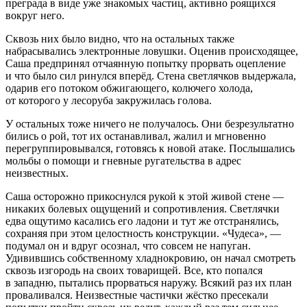
преграда в виде уже знакомых частиц, активно роящихся
вокруг него.
Сквозь них было видно, что на остальных также
набрасывались электронные ловушки. Оценив происходящее,
Саша предпринял отчаянную попытку прорвать оцепление
и что было сил ринулся вперёд. Стена светлячков выдержала,
одарив его потоком обжигающего, колючего холода,
от которого у лесоруба закружилась голова.
У остальных тоже ничего не получалось. Они безрезультатно
бились о рой, тот их останавливал, жалил и мгновенно
перегруппировывался, готовясь к новой атаке. Послышались
мольбы о помощи и гневные ругательства в адрес
неизвестных.
Саша осторожно прикоснулся рукой к этой живой стене —
никаких болевых ощущений и сопротивления. Светлячки
едва ощутимо касались его ладони и тут же отстранялись,
сохраняя при этом целостность конструкции. «Чудеса», —
подумал он и вдруг осознал, что совсем не напуган.
Удивившись собственному хладнокровию, он начал смотреть
сквозь изгородь на своих товарищей. Все, кто попался
в западню, пытались прорваться наружу. Всякий раз их план
проваливался. Неизвестные частички жёстко пресекали