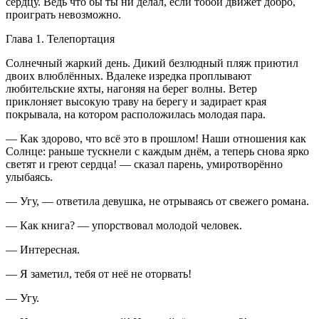
сердцу. Ведь что бы ты ни делал, если тобой движет добро,
проиграть невозможно.
Глава 1. Телепортация
Солнечный жаркий день. Дикий безлюдный пляж приютил
двоих влюблённых. Вдалеке изредка проплывают
любительские яхты, нагоняя на берег волны. Ветер
приклоняет высокую траву на берегу и задирает края
покрывала, на котором расположилась молодая пара.
— Как здорово, что всё это в прошлом! Наши отношения как
Солнце: раньше тускнели с каждым днём, а теперь снова ярко
светят и греют сердца! — сказал парень, умиротворённо
улыбаясь.
— Угу, — ответила девушка, не отрываясь от свежего романа.
— Как книга? — упорствовал молодой человек.
— Интересная.
— Я заметил, тебя от неё не оторвать!
— Угу.