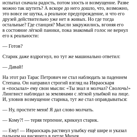
испытал сначала радость, потом злость и возмущение. Разве
можно так шутить? А вскоре до него дошло, что, возможно,
это вовсе не шутка, а реальное предупреждение, и что его
друзей действительно уже нет в живых. Но где тогда
остальные? Где станция? Мысли закружились, вгоняя его
в состояние лёгкой паники, пока знакомый голос не вернул
его к реальности:
— Готов?
Старик даже вздрогнул, но тут же машинально ответил:
— Давай!
На этот раз Тарас Петрович не стал наблюдать за падением
Степана. Он направил строгий взгляд на Ивраоскаря
и «посылал» ему свои мысли: «Ты знал и молчал? Сволочь!»
Лингвист наблюдал за землянами с лёгкой улыбкой на лице.
И, уловив возмущение старика, тут же стал оправдываться:
— Ну, простите меня! Я дал слово молчать.
— Кому?! — теряя терпение, крикнул старик.
— Ему! — Ивраоскарь растянул улыбку ещё шире и указал
пальцем на висящего в петле Михея.