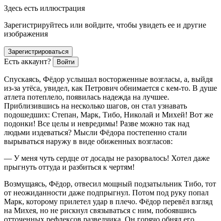
Здесь есть иллюстрация
Зарегистрируйтесь или войдите, чтобы увидеть ее и другие
изображения
Зарегистрироваться
Есть аккаунт?
Войти
Спускаясь, Фёдор услышал восторженные возгласы, а, выйдя
из-за утёса, увидел, как Петрович обнимается с кем-то. В душе
атлета потеплело, появилась надежда на лучшее.
Приблизившись на несколько шагов, он стал узнавать
подошедших: Степан, Марк, Тибо, Николай и Михей! Вот же
подонки! Все целы и невредимы! Разве можно так над
людьми издеваться? Мысли Фёдора постепенно стали
вырываться наружу в виде обиженных возгласов:
— У меня чуть сердце от досады не разорвалось! Хотел даже
прыгнуть оттуда и разбиться к чертям!
Возмущаясь, Фёдор, отвесил мощный подзатыльник Тибо, тот
от неожиданности даже подпрыгнул. Потом под руку попал
Марк, которому прилетел удар в плечо. Фёдор перевёл взгляд
на Михея, но не рискнул связываться с ним, побоявшись
отточенных рефлексов разведчика. Он горячо обнял его