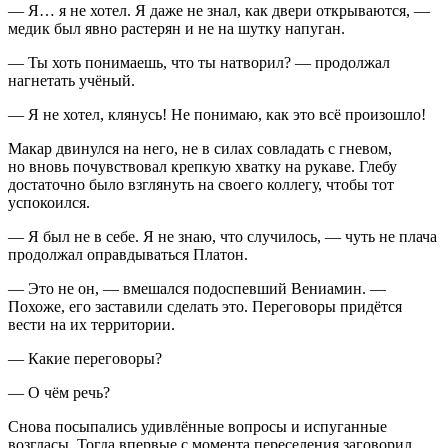
— Я… я не хотел. Я даже не знал, как двери открываются, —
медик был явно растерян и не на шутку напуган.
— Ты хоть понимаешь, что ты натворил? — продолжал
нагнетать учёный.
— Я не хотел, клянусь! Не понимаю, как это всё произошло!
Макар двинулся на него, не в силах совладать с гневом,
но вновь почувствовал крепкую хватку на рукаве. Глебу
достаточно было взглянуть на своего коллегу, чтобы тот
успокоился.
— Я был не в себе. Я не знаю, что случилось, — чуть не плача
продолжал оправдываться Платон.
— Это не он, — вмешался подоспевший Вениамин. —
Похоже, его заставили сделать это. Переговоры придётся
вести на их территории.
— Какие переговоры?
— О чём речь?
Снова посыпались удивлённые вопросы и испуганные
возгласы. Тогда впервые с момента переселения заговорил