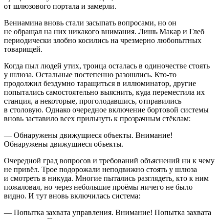
от шлюзового портала и замерли.
Вениамина вновь стали засыпать вопросами, но он
не обращал на них никакого внимания. Лишь Макар и Глеб
периодически злобно косились на чрезмерно любопытных
товарищей.
Когда пыл людей утих, троица осталась в одиночестве стоять
у шлюза. Остальные постепенно разошлись. Кто-то
продолжил бездумно таращиться в иллюминатор, другие
попытались самостоятельно выяснить, куда переместила их
станция, а некоторые, проголодавшись, отправились
в столовую. Однако очередное включение бортовой системы
вновь заставило всех прильнуть к прозрачным стёклам:
— Обнаружены движущиеся объекты. Внимание!
Обнаружены движущиеся объекты.
Очередной град вопросов и требований объяснений ни к чему
не привёл. Трое подорожали неподвижно стоять у шлюза
и смотреть в никуда. Многие пытались разглядеть, кто к ним
пожаловал, но через небольшие проёмы ничего не было
видно. И тут вновь включилась система:
— Попытка захвата управления. Внимание! Попытка захвата