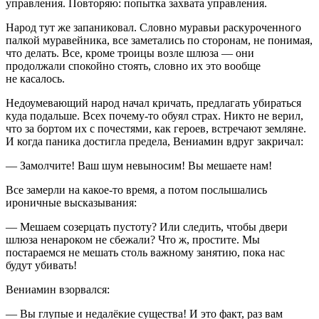
управления. Повторяю: попытка захвата управления.
Народ тут же запаниковал. Словно муравьи раскуроченного
палкой муравейника, все заметались по сторонам, не понимая,
что делать. Все, кроме троицы возле шлюза — они
продолжали спокойно стоять, словно их это вообще
не касалось.
Недоумевающий народ начал кричать, предлагать убираться
куда подальше. Всех почему-то обуял страх. Никто не верил,
что за бортом их с почестями, как героев, встречают земляне.
И когда паника достигла предела, Вениамин вдруг закричал:
— Замолчите! Ваш шум невыносим! Вы мешаете нам!
Все замерли на какое-то время, а потом послышались
ироничные высказывания:
— Мешаем созерцать пустоту? Или следить, чтобы двери
шлюза ненароком не сбежали? Что ж, простите. Мы
постараемся не мешать столь важному занятию, пока нас
будут убивать!
Вениамин взорвался:
— Вы глупые и недалёкие существа! И это факт, раз вам