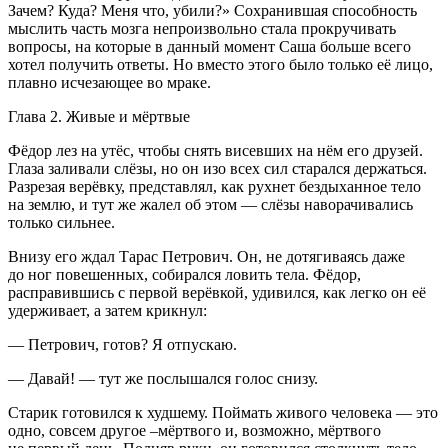
Зачем? Куда? Меня что, убили?» Сохранившая способность
мыслить часть мозга непроизвольно стала прокручивать
вопросы, на которые в данный момент Саша больше всего
хотел получить ответы. Но вместо этого было только её лицо,
плавно исчезающее во мраке.
Глава 2. Живые и мёртвые
Фёдор лез на утёс, чтобы снять висевших на нём его друзей.
Глаза заливали слёзы, но он изо всех сил старался держаться.
Разрезая верёвку, представлял, как рухнет бездыханное тело
на землю, и тут же жалел об этом — слёзы наворачивались
только сильнее.
Внизу его ждал Тарас Петрович. Он, не дотягиваясь даже
до ног повешенных, собирался ловить тела. Фёдор,
расправившись с первой верёвкой, удивился, как легко он её
удерживает, а затем крикнул:
— Петрович, готов? Я отпускаю.
— Давай! — тут же послышался голос снизу.
Старик готовился к худшему. Поймать живого человека — это
одно, совсем другое –мёртвого и, возможно, мёртвого