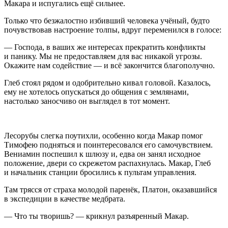
Макара и испугались ещё сильнее.
Только что безжалостно избивший человека учёный, будто
почувствовав настроение толпы, вдруг переменился в голосе:
— Господа, в ваших же интересах прекратить конфликты
и панику. Мы не предоставляем для вас никакой угрозы.
Окажите нам содействие — и всё закончится благополучно.
Глеб стоял рядом и одобрительно кивал головой. Казалось,
ему не хотелось опускаться до общения с землянами,
настолько заносчиво он выглядел в тот момент.
Лесорубы слегка поутихли, особенно когда Макар помог
Тимофею подняться и поинтересовался его самочувствием.
Вениамин поспешил к шлюзу и, едва он занял исходное
положение, двери со скрежетом распахнулась. Макар, Глеб
и начальник станции бросились к пультам управления.
Там трясся от страха молодой паренёк, Платон, оказавшийся
в экспедиции в качестве медбрата.
— Что ты творишь? — крикнул разъяренный Макар.