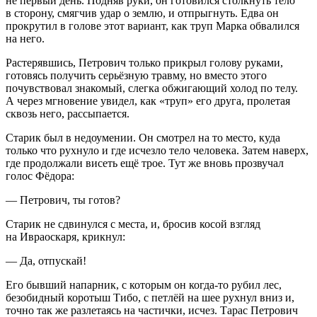
не первый день. Подняв руки, он готовился столкнуть тело
в сторону, смягчив удар о землю, и отпрыгнуть. Едва он
прокрутил в голове этот вариант, как труп Марка обвалился
на него.
Растерявшись, Петрович только прикрыл голову руками,
готовясь получить серьёзную травму, но вместо этого
почувствовал знакомый, слегка обжигающий холод по телу.
А через мгновение увидел, как «труп» его друга, пролетая
сквозь него, рассыпается.
Старик был в недоумении. Он смотрел на то место, куда
только что рухнуло и где исчезло тело человека. Затем наверх,
где продолжали висеть ещё трое. Тут же вновь прозвучал
голос Фёдора:
— Петрович, ты готов?
Старик не сдвинулся с места, и, бросив косой взгляд
на Ивраоскаря, крикнул:
— Да, отпускай!
Его бывший напарник, с которым он когда-то рубил лес,
безобидный коротыш Тибо, с петлёй на шее рухнул вниз и,
точно так же разлетаясь на частички, исчез. Тарас Петрович