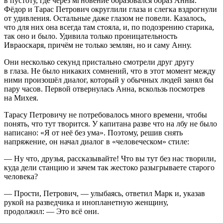
в пустоту, где через мгновение образовался образ Анны.
Фёдор и Тарас Петрович округлили глаза и слегка вздрогнули
от удивления. Остальные даже глазом не повели. Казалось,
что для них она всегда там стояла, и, по подозрению старика,
так оно и было. Удивила только проницательность
Ивраоскаря, причём не только землян, но и саму Анну.
Они несколько секунд пристально смотрели друг другу
в глаза. Не было никаких сомнений, что в этот момент между
ними произошёл диалог, который у обычных людей занял бы
пару часов. Первой отвернулась Анна, вскользь посмотрев
на Михея.
Тарасу Петровичу не потребовалось много времени, чтобы
понять, что тут творится. У капитана разве что на лбу не было
написано: «Я от неё без ума». Поэтому, решив снять
напряжение, он начал диалог в «человеческом» стиле:
— Ну что, друзья, рассказывайте! Что вы тут без нас творили,
куда дели станцию и зачем так жестоко разыгрываете старого
человека?
— Прости, Петрович, — улыбаясь, ответил Марк и, указав
рукой на разведчика и инопланетную женщину,
продолжил: — Это всё они.