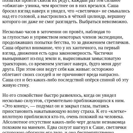
попытки пройти сквозь их редут, каждый раз тем сильнее
«обжигая» узника, чем яростнее он в них врезался. Саша
бросил взгляд наверх и увидел, что «светлячки» не смыкались
над его головой, а выстроились в чёткий цилиндр, вершину
которого он даже не смог разглядеть. Выбраться невозможно.
Несколько часов в заточении он провёл, наблюдая то
за глупостью и упрямством некоторых членов экспедиции,
продолжавших попытки бегства, то за движением светлячков.
Саша обратил внимание, что у их хаотичного, на первый
взгляд, движения есть одна закономерность. Частички
выныривают из-под земли и, вырисовывая замысловатую
траекторию, со временем улетают наверх, будто меня друг
друга. При этом они ведут себя как живые: осторожно
облетают своих соседей и не причиняют вреда напрасно.
Саша сел и без каких-либо последствий опёрся спиной об эту
живую стену.
Но его спокойствие быстро развеялось, когда он увидел
несколько силуэтов, стремительно приближающихся к ним.
«Это конец», — подумал он и закрыл глаза, пытаясь
приостановить накатывающую волну страха. К его «клетке»
вплотную приблизился кто-то, очень похожий на человека.
Абсолютное отсутствие каких-либо черт делали незнакомца
похожим на манекен. Едва силуэт шагнул к Саше, светлячки
осторожно обогнули его тело, и оно беспрепятственно