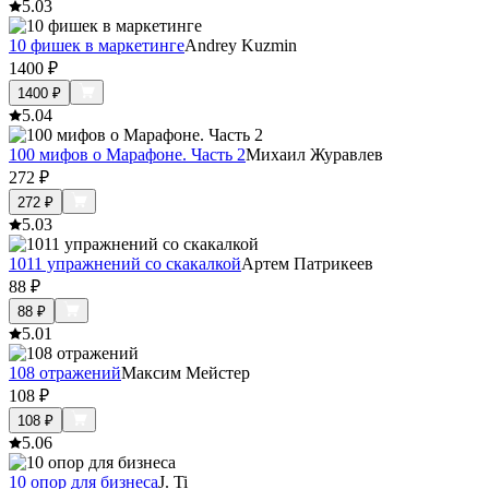
5.0
3
10 фишек в маркетинге
Andrey Kuzmin
1400
₽
1400
₽
5.0
4
100 мифов о Марафоне. Часть 2
Михаил Журавлев
272
₽
272
₽
5.0
3
1011 упражнений со скакалкой
Артем Патрикеев
88
₽
88
₽
5.0
1
108 отражений
Максим Мейстер
108
₽
108
₽
5.0
6
10 опор для бизнеса
J. Ti