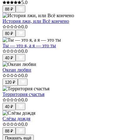
5.0
88
₽
История лжи, или Всё кончено
0.0
80
₽
Ты — это я, а я — это ты
0.0
40
₽
Океан любви
0.0
120
₽
Территория счастья
0.0
40
₽
Слёзы дождя
0.0
88
₽
Показать ещё