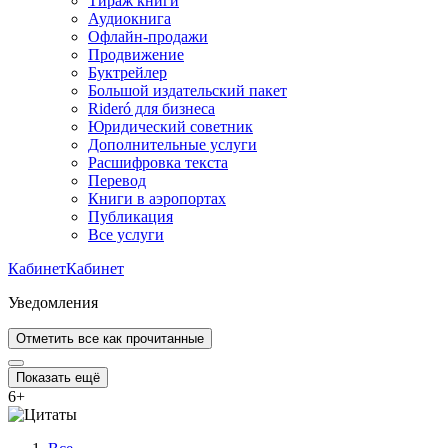
Тираж книги
Аудиокнига
Офлайн-продажи
Продвижение
Буктрейлер
Большой издательский пакет
Rideró для бизнеса
Юридический советник
Дополнительные услуги
Расшифровка текста
Перевод
Книги в аэропортах
Публикация
Все услуги
Кабинет
Кабинет
Уведомления
Отметить все как прочитанные
Показать ещё
6
+