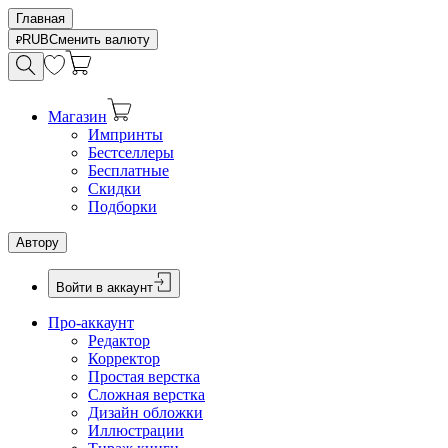
Главная
RUB
Сменить валюту
Магазин
Импринты
Бестселлеры
Бесплатные
Скидки
Подборки
Автору
Войти в аккаунт
Про-аккаунт
Редактор
Корректор
Простая верстка
Сложная верстка
Дизайн обложки
Иллюстрации