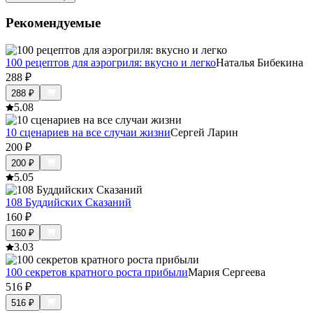
Рекомендуемые
100 рецептов для аэрогриля: вкусно и легко
Наталья Бибекина
288
₽
288
₽
5.0
8
10 сценариев на все случаи жизни
Сергей Ларин
200
₽
200
₽
5.0
5
108 Буддийских Сказаний
160
₽
160
₽
3.0
3
100 секретов кратного роста прибыли
Мария Сергеева
516
₽
516
₽