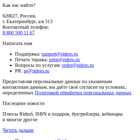
Как нас найти?
620027
,
Россия
,
г. Екатеринбург, а/я 313
Контактный телефон
:
8 800 500 11 67
Написать нам
Поддержка
:
support@ridero.ru
Печать тиража
:
print@ridero.ru
Вопросы по услугам
:
order@ridero.ru
PR
:
pr@ridero.ru
Предоставляя персональные данные по указанным
контактным данным, вы даёте своё согласие на условиях,
определенных
Политикой обработки персональных данных
Последние новости
Плюсы Rideró, ISBN в подарок, буктрейлеры, вебинары
и многое другое
Читать дальше