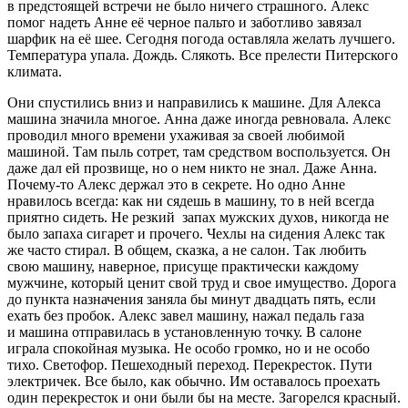
в предстоящей встречи не было ничего страшного. Алекс
помог надеть Анне её черное пальто и заботливо завязал
шарфик на её шее. Сегодня погода оставляла желать лучшего.
Температура упала. Дождь. Слякоть. Все прелести Питерского
климата.
Они спустились вниз и направились к машине. Для Алекса
машина значила многое. Анна даже иногда ревновала. Алекс
проводил много времени ухаживая за своей любимой
машиной. Там пыль сотрет, там средством воспользуется. Он
даже дал ей прозвище, но о нем никто не знал. Даже Анна.
Почему-то Алекс держал это в секрете. Но одно Анне
нравилось всегда: как ни сядешь в машину, то в ней всегда
приятно сидеть. Не резкий запах мужских духов, никогда не
было запаха
сигар
ет и прочего. Чехлы на сидения Алекс так
же часто стирал. В общем, сказка, а не салон. Так любить
свою машину, наверное, присуще практически каждому
мужчине, который ценит свой труд и свое имущество. Дорога
до пункта назначения заняла бы минут двадцать пять, если
ехать без пробок. Алекс завел машину, нажал педаль газа
и машина отправилась в установленную точку. В салоне
играла спокойная музыка. Не особо громко, но и не особо
тихо. Светофор. Пешеходный переход. Перекресток. Пути
электричек. Все было, как обычно. Им оставалось проехать
один перекресток и они были бы на месте. Загорелся красный.