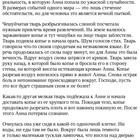
реальность, в которую Анна попала по ужасной случайности.
В размерах событий одного мира — это лишь стечение
обстоятельств, но для человека это является вечной пыткой.
Чешуйчатая тварь разбрызгивалась слюной посчитала
нужным привлечь время развлечений. На земле валялось
заржавевшее копье и тут чешуйки на лице твари заблестели.
Тварь подняла копье и начала орать. Шум голосов стих. Тварь
говорила что-то своим сородичам на незнакомом языке. Ее
речь продолжалась от силы пару минут, но для Анны это была
вечность. Вдруг воздух снова затрясся от криков. Тварь завела
руку назад, в которой было копье и бросила его в сторону
стены, на которой висела истекающая кровью Анна. Копье
разрезая воздух вонзилось прямо в живот Анны. Снова острая
боль и непонимание происходящего вокруг. Господи, пусть
это все будет страшным сном и не более!
Какая-то другая мелкая тварь подбежала к Анне и начала
доставать копье из ее хрупкого тела. Покидая тело, копье
продолжало разрезать плоть и вот наконец покинуло ее. После
этого Анна потеряла сознание.
Очнулась она уже сидя в какой-то одиночной клетке. Ни
воды, ни еды там не было. Вокруг была лишь темнота
и только маленькая тусклая лампочка, что висела над дверью