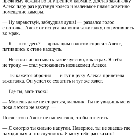
прежнему лежали во внутреннем кармане. Достав зажигалку
Алекс пару раз крутанул колесо и маленькое пламя осветило
помещение камеры.
— Ну здравствуй, заблудшая душа! — раздался голос
с потолка. Алекс от испуга выронил зажигалку, погрузившись
во мрак.
— К — кто здесь? — дрожащим голосом спросил Алекс,
пятившись к стене наощупь.
— Не стоит испытывать такое чувство, как страх. Я тебя
не трону. — стал успокаивать незнакомец Алекса.
— Ты кажется обронил. — и тут в руку Алекса прилетела
зажигалка. Он успел ее схватить и тут же зажег.
— Где ты, мать твою! —
— Можешь даже не стараться, мальчик. Ты не увидишь меня
пока я этого не захочу. —
После этого Алекс не нашел слов, чтобы ответить.
— Я смотрю ты сильно напуган. Наверное, ты не знаешь где
находишься и что случилось. Я могу тебе рассказать!