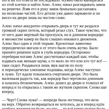
Но и на это ответа не последовало. Нужно было выбираться
из этой клетки и найти Аню. Алекс начал разглядывать замок
на решетке. Взяв его в руку замок буквально рассыпаясь
на несколько частей. Его детали уже давно заржавели и он
висел на двери лишь на чистом слове.
Алекс начал аккуратно открывать дверь и тут же раздался
громкий скрип петель, который резал слух. Такое чувство, что
от него даже мертвый бы проснулся, но в длинном коридоре
и множестве камер не было слышно никакого движения.
Алекс был один в этой тюрьме. Крохотные лампочки
периодически мигали и от этого было очень жутко. Было
принято решение идти в глубь коридора. Осторожно
перебирая ногами Алекс рассчитывал каждый шаг, чтобы
издавать как меньше шума, а то мало ли что или кто тут всё —
таки сидит. Раздавался лишь звук шагов по полу
и периодически хлюпанье подошвы, когда Алекс наступал
в лужи. Тут вдали показались очертания двери. Это была
маленькая радость так, как коридор был чертовски длинным
и казалось бесконечным. Алекс дошел до двери и толкнул её
вперед и та открылась с таким же жутким скрипом. Снова шаг
вперед.
— Черт! Снова лужа! — впереди была лестница, что вела
на верх. Обратно возвращаться не хотелось, да и вперед идти
особого желания не было, но что — то всё равно нужно было