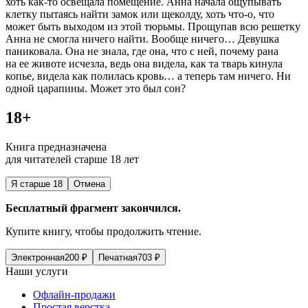
хоть как-то освещала помещение. Анна начала ощупывать
клетку пытаясь найти замок или щеколду, хоть что-о, что
может быть выходом из этой тюрьмы. Прощупав всю решетку
Анна не смогла ничего найти. Вообще ничего… Девушка
паниковала. Она не знала, где она, что с ней, почему рана
на ее животе исчезла, ведь она видела, как та тварь кинула
копье, видела как полилась кровь… а теперь там ничего. Ни
одной царапины. Может это был сон?
18+
Книга предназначена
для читателей старше 18 лет
Я старше 18
Отмена
Бесплатный фрагмент закончился.
Купите книгу, чтобы продолжить чтение.
Электронная
200
₽
Печатная
703
₽
Наши услуги
Офлайн-продажи
Простая верстка