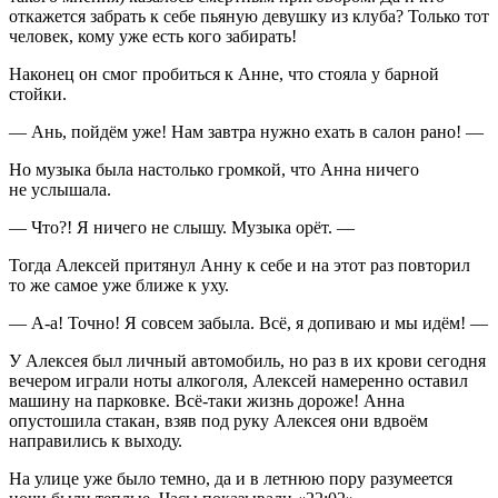
откажется забрать к себе пьяную девушку из клуба? Только тот
человек, кому уже есть кого забирать!
Наконец он смог пробиться к Анне, что стояла у барной
стойки.
— Ань, пойдём уже! Нам завтра нужно ехать в салон рано! —
Но музыка была настолько громкой, что Анна ничего
не услышала.
— Что?! Я ничего не слышу. Музыка орёт. —
Тогда Алексей притянул Анну к себе и на этот раз повторил
то же самое уже ближе к уху.
— А-а! Точно! Я совсем забыла. Всё, я допиваю и мы идём! —
У Алексея был личный автомобиль, но раз в их крови сегодня
вечером играли ноты
алкогол
я, Алексей намеренно оставил
машину на парковке. Всё-таки жизнь дороже! Анна
опустошила стакан, взяв под руку Алексея они вдвоём
направились к выходу.
На улице уже было темно, да и в летнюю пору разумеется