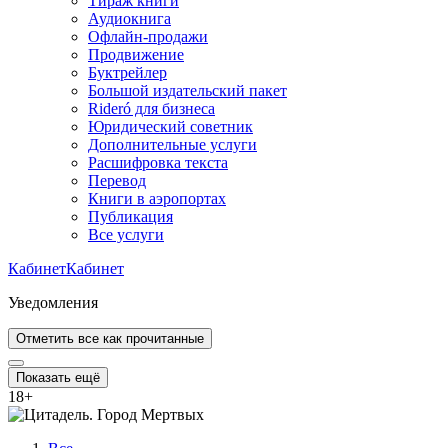
Тираж книги
Аудиокнига
Офлайн-продажи
Продвижение
Буктрейлер
Большой издательский пакет
Rideró для бизнеса
Юридический советник
Дополнительные услуги
Расшифровка текста
Перевод
Книги в аэропортах
Публикация
Все услуги
Кабинет
Кабинет
Уведомления
Отметить все как прочитанные
Показать ещё
18
+