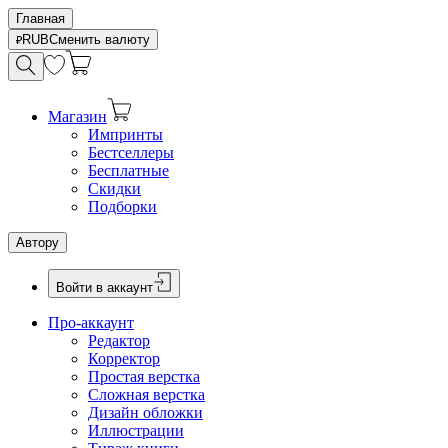
Главная
RUB
Сменить валюту
Магазин
Импринты
Бестселлеры
Бесплатные
Скидки
Подборки
Автору
Войти в аккаунт
Про-аккаунт
Редактор
Корректор
Простая верстка
Сложная верстка
Дизайн обложки
Иллюстрации