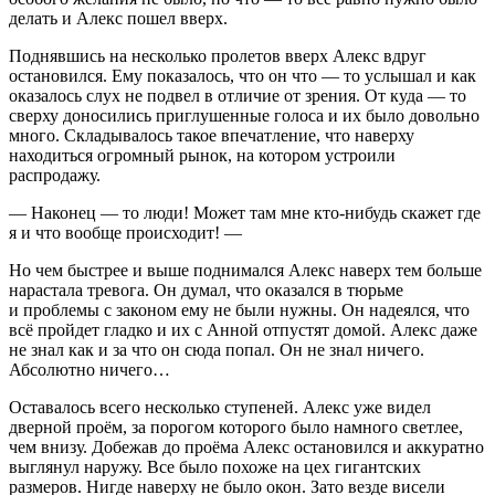
делать и Алекс пошел вверх.
Поднявшись на несколько пролетов вверх Алекс вдруг
остановился. Ему показалось, что он что — то услышал и как
оказалось слух не подвел в отличие от зрения. От куда — то
сверху доносились приглушенные голоса и их было довольно
много. Складывалось такое впечатление, что наверху
находиться огромный рынок, на котором устроили
распродажу.
— Наконец — то люди! Может там мне кто-нибудь скажет где
я и что вообще происходит! —
Но чем быстрее и выше поднимался Алекс наверх тем больше
нарастала тревога. Он думал, что оказался в тюрьме
и проблемы с законом ему не были нужны. Он надеялся, что
всё пройдет гладко и их с Анной отпустят домой. Алекс даже
не знал как и за что он сюда попал. Он не знал ничего.
Абсолютно ничего…
Оставалось всего несколько ступеней. Алекс уже видел
дверной проём, за порогом которого было намного светлее,
чем внизу. Добежав до проёма Алекс остановился и аккуратно
выглянул наружу. Все было похоже на цех гигантских
размеров. Нигде наверху не было окон. Зато везде висели