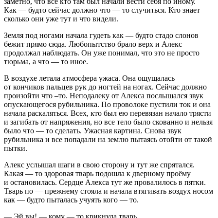
заметно, что все кто там был начали вести себя по иному.
Как — будто сейчас должно что — то случиться. Кто знает
сколько они уже тут и что видели.
Земля под ногами начала гудеть как — будто стадо слонов
бежит прямо сюда. Любопытство брало верх и Алекс
продолжал наблюдать. Он уже понимал, что это не просто
тюрьма, а что — то иное.
В воздухе летала атмосфера ужаса. Она ощущалась
от кончиков пальцев рук до ногтей на ногах. Сейчас должно
произойти что –то. Неподалеку от Алекса послышался звук
опускающегося рубильника. По проволоке пустили ток и она
начала раскаляться. Всех, кто был ею перевязан начало трясти
и загибать от напряжения, но все тело было скованно и нельзя
было что — то сделать. Ужасная картина. Снова звук
рубильника и все попадали на землю пытаясь отойти от такой
пытки.
Алекс услышал шаги в свою сторону и тут же спрятался.
Какая — то здоровая тварь подошла к дверному проёму
и остановилась. Сердце Алекса тут же провалилось в пятки.
Тварь по — прежнему стояла и начала втягивать воздух носом
как — будто пыталась учуять кого — то.
— Эй вы! — кому — то крикнула тварь.