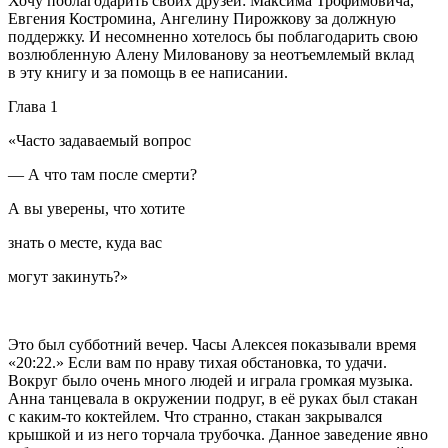
Хочу поблагодарить своих друзей: Максима Трофимовича,
Евгения Костромина, Ангелину Пирожкову за должную
поддержку. И несомненно хотелось бы поблагодарить свою
возлюбленную Алену Милованову за неотъемлемый вклад
в эту книгу и за помощь в ее написании.
Глава 1
«Часто задаваемый вопрос
— А что там после смерти?
А вы уверены, что хотите
знать о месте, куда вас
могут закинуть?»
Это был субботний вечер. Часы Алексея показывали время
«20:22.» Если вам по нраву тихая обстановка, то удачи.
Вокруг было очень много людей и играла громкая музыка.
Анна танцевала в окружении подруг, в её руках был стакан
с каким-то коктейлем. Что странно, стакан закрывался
крышкой и из него торчала трубочка. Данное заведение явно