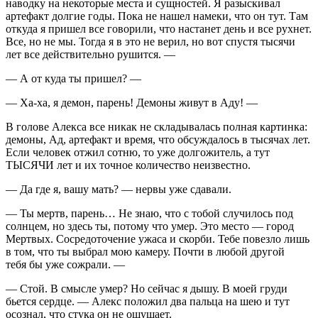
наводку на некоторые места и сущностей. Я разыскивал
артефакт долгие годы. Пока не нашел намеки, что он тут. Там
откуда я пришел все говорили, что настанет день и все рухнет.
Все, но не мы. Тогда я в это не верил, но вот спустя тысячи
лет все действительно рушится. —
— А от куда ты пришел? —
— Ха-ха, я демон, парень! Демоны живут в Аду! —
В голове Алекса все никак не складывалась полная картинка:
демоны, Ад, артефакт и время, что обсуждалось в тысячах лет.
Если человек отжил сотню, то уже долгожитель, а тут
ТЫСЯЧИ лет и их точное количество неизвестно.
— Да где я, вашу мать? — нервы уже сдавали.
— Ты мертв, парень… Не знаю, что с тобой случилось под
солнцем, но здесь ты, потому что умер. Это место — город
Мертвых. Сосредоточение ужаса и скорби. Тебе повезло лишь
в том, что ты выбрал мою камеру. Почти в любой другой
тебя бы уже сожрали. —
— Стой. В смысле умер? Но сейчас я дышу. В моей груди
бьется сердце. — Алекс положил два пальца на шею и тут
осознал, что стука он не ощущает.