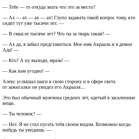
— Тебе — то откуда знать что это за место?
— Ах — ах — ах — ах! Глупо задавать такой вопрос тому, кто
сидит тут уже тысячи лет. —
— В смысле тысячи лет? Что ты за тварь такая? —
— Ах да, я забыл представиться. Мое имя Акрааль и я демон
Ада! —
— Кто? А ну выходи, мразь! —
— Как вам угодно! —
Алекс услышал шаги в свою сторону и в сфере света
от зажигалки он увидел его Акрааля…
Это был обычный мужчина средних лет, одетый в засаленные
вещи.
— Ты человек? —
— Нет. Я не стал пугать тебя своим видом. Возможно когда-
нибудь ты увидишь. —