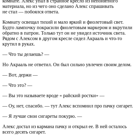
комнате. Алекс упал в странное кресло из непонятного
материала, но из чего оно сделано Алекс спрашивать
не стал — побоялся ответа.
Комнату освещал тихий и мало яркий и фиолетовый свет.
Будто лампочку покрасили фиолетовым маркером и вкрутили
обратно в патрон. Только тут он не увидел источник света.
Рядом с Алексом в другом кресле сидел Акрааль и что-то
крутил в руках.
— Что ты делаешь? —
Но Акрааль не ответил. Он был сильно увлечен своим делом.
— Вот, держи —
— Что это? —
— Вы это называете вроде « райский ростки» —
— Оу, нет, спасибо. — тут Алекс вспомнил про пачку
сигар
ет.
— Я лучше свои
сигар
еты покурю. —
Алекс достал из кармана пачку и открыл ее. В ней осталось
всего десять
сигар
ет.