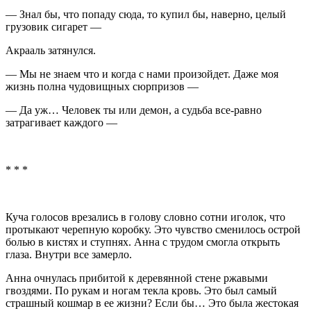
— Знал бы, что попаду сюда, то купил бы, наверно, целый
грузовик
сигар
ет —
Акрааль затянулся.
— Мы не знаем что и когда с нами произойдет. Даже моя
жизнь полна чудовищных сюрпризов —
— Да уж… Человек ты или демон, а судьба все-равно
затрагивает каждого —
* * *
Куча голосов врезались в голову словно сотни иголок, что
протыкают черепную коробку. Это чувство сменилось острой
болью в кистях и ступнях. Анна с трудом смогла открыть
глаза. Внутри все замерло.
Анна очнулась прибитой к деревянной стене ржавыми
гвоздями. По рукам и ногам текла кровь. Это был самый
страшный кошмар в ее жизни? Если бы… Это была жестокая