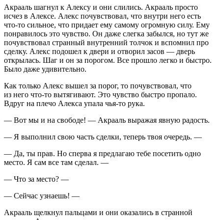
Акрааль шагнул к Алексу и они слились. Акрааль просто
исчез в Алексе. Алекс почувствовал, что внутри него есть
что-то сильное, что придает ему самому огромную силу. Ему
понравилось это чувство. Он даже слегка забылся, но тут же
почувствовал странный внутренний толчок и вспомнил про
сделку. Алекс подошел к двери и отворил засов — дверь
открылась. Шаг и он за порогом. Все прошло легко и быстро.
Было даже удивительно.
Как только Алекс вышел за порог, то почувствовал, что
из него что-то вытягивают. Это чувство быстро пропало.
Вдруг на плечо Алекса упала чья-то рука.
— Вот мы и на свободе! — Акрааль выражая явную радость.
— Я выполнил свою часть сделки, теперь твоя очередь. —
— Да, ты прав. Но сперва я предлагаю тебе посетить одно
место. Я сам все там сделал. —
— Что за место? —
— Сейчас узнаешь! —
Акрааль щелкнул пальцами и они оказались в странной