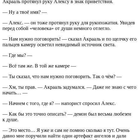
Акрааль протянул руку Алексу в знак приветствия.
— Ну а твоё имя? —
— Алекс. — он тоже протянул руку для рукопожатия. Увидев
перед собой «человека» от души немного отлегло.
— Нам нужно поговорить! — сказал Акрааль и по щелчку его
пальцев камеру осветил невидимый источник света.
— Где мы? —
— Всё там же. В той же камере —
— Ты сказал, что нам нужно поговорить. Так о чём? —
— Хм, ты прав. — Акрааль задумался. — Даже не знаю с чего
начать… —
— Начнем с того, где я? — напорист спросил Алекс.
— Как бы это точно описать? — демон был весьма любезен
к душе.
— Это место… Я уже и сам не помню сколько я тут. Очень
давно мне поручили найти один артефакт ангелов и дали