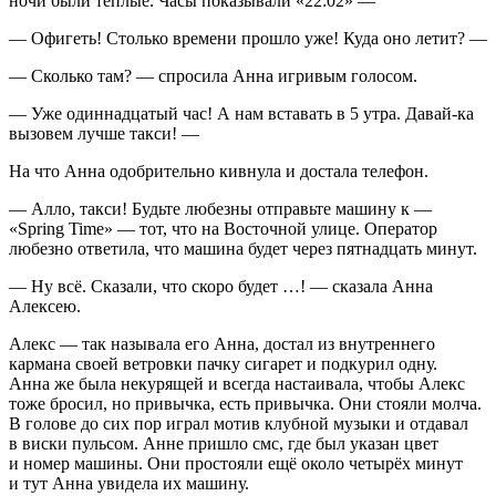
ночи были теплые. Часы показывали «22:02» —
— Офигеть! Столько времени прошло уже! Куда оно летит? —
— Сколько там? — спросила Анна игривым голосом.
— Уже одиннадцатый час! А нам вставать в 5 утра. Давай-ка
вызовем лучше такси! —
На что Анна одобрительно кивнула и достала телефон.
— Алло, такси! Будьте любезны отправьте машину к —
«Spring Time» — тот, что на Восточной улице. Оператор
любезно ответила, что машина будет через пятнадцать минут.
— Ну всё. Сказали, что скоро будет …! — сказала Анна
Алексею.
Алекс — так называла его Анна, достал из внутреннего
кармана своей ветровки пачку
сигар
ет и подкурил одну.
Анна же была некурящей и всегда настаивала, чтобы Алекс
тоже бросил, но привычка, есть привычка. Они стояли молча.
В голове до сих пор играл мотив клубной музыки и отдавал
в
виски
пульсом. Анне пришло смс, где был указан цвет
и номер машины. Они простояли ещё около четырёх минут
и тут Анна увидела их машину.