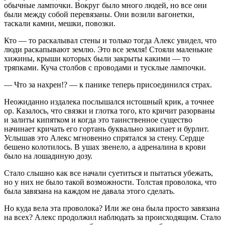
обычные лампочки. Вокруг было много людей, но все они
были между собой перевязаны. Они возили вагонетки,
таскали камни, мешки, повозки.
Кто — то раскалывал стены и только тогда Алекс увидел, что
люди раскапывают землю. Это все земля! Стояли маленькие
хижины, крыши которых были закрыты какими — то
тряпками. Куча столбов с проводами и тусклые лампочки.
— Что за нахрен!? — к панике теперь присоединился страх.
Неожиданно издалека послышался истошный крик, а точнее
ор. Казалось, что связки и глотка того, кто кричит разорваны
и залиты кипятком и когда это таинственное существо
начинает кричать его гортань буквально закипает и бурлит.
Услышав это Алекс мгновенно спрятался за стену. Сердце
бешено колотилось. В ушах звенело, а адреналина в крови
было на лошадиную
дозу
.
Стало слышно как все начали суетиться и пытаться убежать,
но у них не было такой возможности. Толстая проволока, что
была завязана на каждом не давала этого сделать.
Но куда вела эта проволока? Или же она была просто завязана
на всех? Алекс продолжил наблюдать за происходящим. Стало