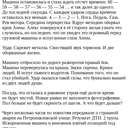
Машина остановилась и стала ждать отсчет времени. 60 —
59 — 58 — 57 — 56 — 55 — 54 … и так далее до одного.
До последней секунды. С каждым ударом сердца времени
оставалось все меньше. 4 — 3 — 2 — 1. Нога. Педаль. Газа.
Рев мотора. Середина перекрестка. Вдруг мелодию оборвал
крик Анны. Алекс повернулся в её сторону желая узнать что
случилось, но последнее, что он увидел это огромный перед
грузовой машины и испуганные глаза Анны.
Удар. Скрежет металла. Свистящий звук тормозов. И две
оборванные жизни.
Машину отбросило по дороге разворотив правый бок.
Машина перевернулась на крышу. Звуки сирены. Крики
людей. И испуг пьяного водителя. Понимание того, что он
стал убийцей. Удар оказался такой силы, что буквально вышиб
из двух людей души.
Посуда, что осталась в раковине утром ещё долгое время
не будет чистой. Новые рамки не заполнятся фотографиями.
Пол больше не будет скрипеть от шагов. А что будет дальше?
Через несколько часов по новостям передавали о страшной
аварии на Петропавловской улице. Результат ДТП. 2 трупа.
Искореженная машина и виновник взятый полицией под