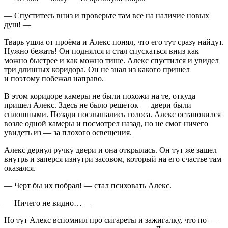
— Спуститесь вниз и проверьте там все на наличие новых
душ! —
Тварь ушла от проёма и Алекс понял, что его тут сразу найдут.
Нужно бежать! Он поднялся и стал спускаться вниз как
можно быстрее и как можно тише. Алекс спустился и увидел
три длинных коридора. Он не знал из какого пришел
и поэтому побежал направо.
В этом коридоре камеры не были похожи на те, откуда
пришел Алекс. Здесь не было решеток — двери были
сплошными. Позади послышались голоса. Алекс остановился
возле одной камеры и посмотрел назад, но не смог ничего
увидеть из — за плохого освещения.
Алекс дернул ручку двери и она открылась. Он тут же зашел
внутрь и заперся изнутри засовом, который на его счастье там
оказался.
— Черт бы их побрал! — стал психовать Алекс.
— Ничего не видно… —
Но тут Алекс вспомнил про
сигар
еты и зажигалку, что по —