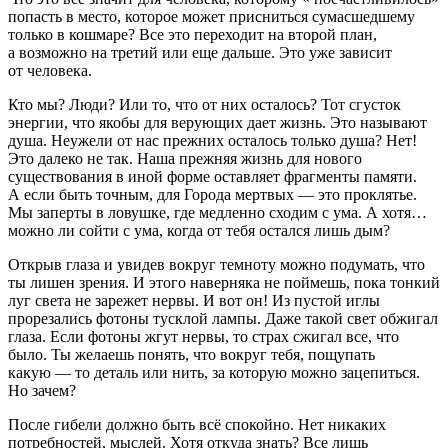
попасть в место, которое может присниться сумасшедшему
только в кошмаре? Все это переходит на второй план,
а возможно на третий или еще дальше. Это уже зависит
от человека.
Кто мы? Люди? Или то, что от них осталось? Тот сгусток
энергии, что якобы для верующих дает жизнь. Это называют
душа. Неужели от нас прежних осталось только душа? Нет!
Это далеко не так. Наша прежняя жизнь для нового
существования в иной форме оставляет фрагменты памяти.
А если быть точным, для Города мертвых — это проклятье.
Мы заперты в ловушке, где медленно сходим с ума. А хотя…
можно ли сойти с ума, когда от тебя остался лишь дым?
Открыв глаза и увидев вокруг темноту можно подумать, что
ты лишен зрения. И этого наверняка не поймешь, пока тонкий
луг света не зарежет нервы. И вот он! Из пустой иглы
прорезались фотоны тусклой лампы. Даже такой свет обжигал
глаза. Если фотоны жгут нервы, то страх сжигал все, что
было. Ты желаешь понять, что вокруг тебя, пощупать
какую — то деталь или нить, за которую можно зацепиться.
Но зачем?
После гибели должно быть всё спокойно. Нет никаких
потребностей, мыслей. Хотя откуда знать? Все лишь