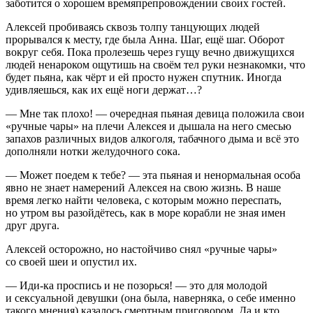
заботится о хорошем времяпрепровождении своих гостей.
Алексей пробиваясь сквозь толпу танцующих людей
прорывался к месту, где была Анна. Шаг, ещё шаг. Оборот
вокруг себя. Пока пролезешь через гущу вечно движущихся
людей ненароком ощутишь на своём тел руки незнакомки, что
будет пьяна, как чёрт и ей просто нужен спутник. Иногда
удивляешься, как их ещё ноги держат…?
— Мне так плохо! — очередная пьяная девица положила свои
«ручные чары» на плечи Алексея и дышала на него смесью
запахов различных видов
алкогол
я, табачного дыма и всё это
дополняли нотки желудочного сока.
— Может поедем к тебе? — эта пьяная и ненормальная особа
явно не знает намерений Алексея на свою жизнь. В наше
время легко найти человека, с которым можно переспать,
но утром вы разойдётесь, как в море корабли не зная имен
друг друга.
Алексей осторожно, но настойчиво снял «ручные чары»
со своей шеи и опустил их.
— Иди-ка проспись и не позорься! — это для молодой
и
секс
уальной девушки (она была, наверняка, о себе именно
такого мнения) казалось смертным приговором. Да и кто