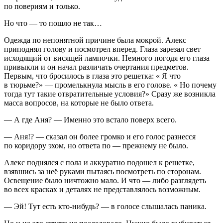
по повериям и только.
Но что — то пошло не так…
Одежда по непонятной причине была мокрой. Алекс
приподнял голову и посмотрел вперед. Глаза зарезал свет
исходящий от висящей лампочки. Немного погодя его глаза
привыкли и он начал различать очертания предметов.
Первым, что бросилось в глаза это решетка: « Я что
в тюрьме?» — промелькнула мысль в его голове. « Но почему
тогда тут такие отвратительные условия?» Сразу же возникла
масса вопросов, на которые не было ответа.
— А где Аня? — Именно это встало поверх всего.
— Аня!? — сказал он более громко и его голос разнесся
по коридору эхом, но ответа по — прежнему не было.
Алекс поднялся с пола и аккуратно подошел к решетке,
взявшись за неё руками пытаясь посмотреть по сторонам.
Освещение было ничтожно мало. И что — либо разглядеть
во всех красках и деталях не представлялось возможным.
— Эй! Тут есть кто-нибудь? — в голосе слышалась паника.