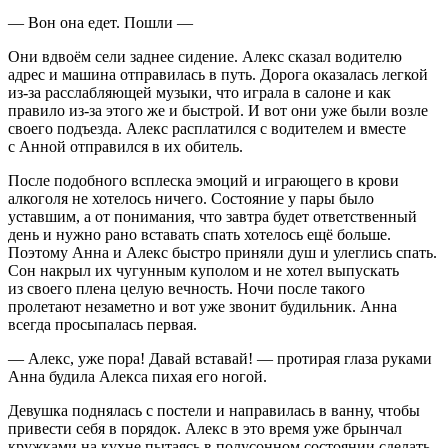
— Вон она едет. Пошли —
Они вдвоём сели заднее сидение. Алекс сказал водителю
адрес и машина отправилась в путь. Дорога оказалась легкой
из-за расслабляющей музыки, что играла в салоне и как
правило из-за этого же и быстрой. И вот они уже были возле
своего подъезда. Алекс расплатился с водителем и вместе
с Анной отправился в их обитель.
После подобного всплеска эмоций и играющего в крови
алкогол
я не хотелось ничего. Состояние у пары было
уставшим, а от понимания, что завтра будет ответственный
день и нужно рано вставать спать хотелось ещё больше.
Поэтому Анна и Алекс быстро приняли душ и улеглись спать.
Сон накрыл их чугунным куполом и не хотел выпускать
из своего плена целую вечность. Ночи после такого
пролетают незаметно и вот уже звонит будильник. Анна
всегда просыпалась первая.
— Алекс, уже пора! Давай вставай! — протирая глаза руками
Анна будила Алекса пихая его ногой.
Девушка поднялась с постели и направилась в ванну, чтобы
привести себя в порядок. Алекс в это время уже брынчал
кружками на кухне пытаясь в полусонном состоянии сделать