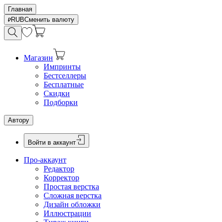
Главная
RUB
Сменить валюту
Магазин
Импринты
Бестселлеры
Бесплатные
Скидки
Подборки
Автору
Войти в аккаунт
Про-аккаунт
Редактор
Корректор
Простая верстка
Сложная верстка
Дизайн обложки
Иллюстрации