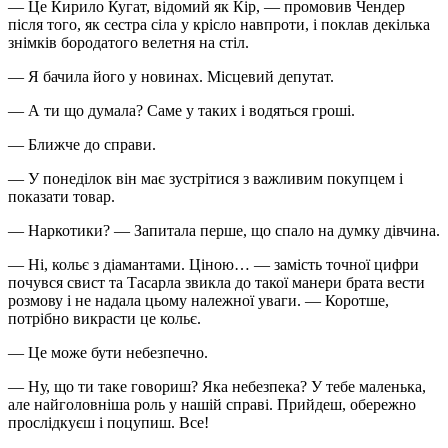
— Це Кирило Кугат, відомий як Кір, — промовив Чендер
після того, як сестра сіла у крісло навпроти, і поклав декілька
знімків бородатого велетня на стіл.
— Я бачила його у новинах. Місцевий депутат.
— А ти що думала? Саме у таких і водяться гроші.
— Ближче до справи.
— У понеділок він має зустрітися з важливим покупцем і
показати товар.
—
Наркот
ики? — Запитала перше, що спало на думку дівчина.
— Ні, кольє з діамантами. Ціною… — замість точної цифри
почувся свист та Тасарла звикла до такої манери брата вести
розмову і не надала цьому належної уваги. — Коротше,
потрібно викрасти це кольє.
— Це може бути небезпечно.
— Ну, що ти таке говориш? Яка небезпека? У тебе маленька,
але найголовніша роль у нашій справі. Прийдеш, обережно
прослідкуєш і поцупиш. Все!