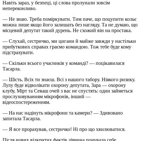
Навіть зараз, у безпеці, ці слова пролунали зовсім
непереконливо.
— Не знаю. Треба поміркувати. Тим паче, що поцупити кольє
можна лише якщо його залишать без нагляду. Та не думаю, що
місцевий депутат такий дурень. Не схожий він на простака.
— Слухай, сестричко, ми цигани й майже завжди у настільки
прибуткових справах граємо командою. Тож тебе буде кому
підстрахувати.
— Скільки всього учасників у команді? — поцікавилася
Тасарла.
— Шість. Всіх ти знаєш. Всі з нашого табору. Ніякого ризику.
Лулу буде відволікати охорону депутата, Зара — охорону
клубу, Мірт та Севаш очей з вас не спустять: один займеться
прослуховуванням мікрофонів, інший —
відеоспостереженням.
— На нас надінуть мікрофони та камери? — Здивовано
запитала Тасарла.
— Я все прорахував, сестричко! Ні про що хвилюватися.
Після нових відкритих фактів дівчина почувала себе