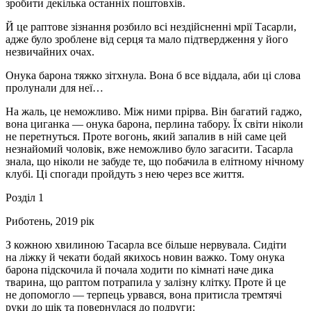
зробити декілька останніх поштовхів.
Й це раптове зізнання розбило всі нездійсненні мрії Тасарли,
адже було зроблене від серця та мало підтвердження у його
незвичайних очах.
Онука барона тяжко зітхнула. Вона б все віддала, аби ці слова
пролунали для неї…
На жаль, це неможливо. Між ними прірва. Він багатий гаджо,
вона циганка — онука барона, перлина табору. Їх світи ніколи
не перетнуться. Проте вогонь, який запалив в ній саме цей
незнайомий чоловік, вже неможливо було загасити. Тасарла
знала, що ніколи не забуде те, що побачила в елітному нічному
клубі. Ці спогади пройдуть з нею через все життя.
Розділ 1
Риботень, 2019 рік
З кожною хвилиною Тасарла все більше нервувала. Сидіти
на ліжку й чекати бодай якихось новин важко. Тому онука
барона підскочила й почала ходити по кімнаті наче дика
тварина, що раптом потрапила у залізну клітку. Проте й це
не допомогло — терпець урвався, вона притисла тремтячі
руки до щік та повернулася до подруги: