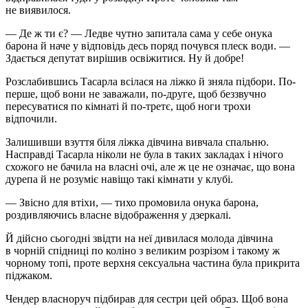
не виявилося.
— Де ж ти є? — Ледве чутно запитала сама у себе онука
барона й наче у відповідь десь поряд почувся плеск води. —
Здається депутат вирішив освіжитися. Ну й добре!
Розслабившись Тасарла всілася на ліжко й зняла підбори. По-
перше, щоб вони не заважали, по-друге, щоб беззвучно
пересуватися по кімнаті й по-третє, щоб ноги трохи
відпочили.
Залишивши взуття біля ліжка дівчина вивчала спальню.
Насправді Тасарла ніколи не була в таких закладах і нічого
схожого не бачила на власні очі, але ж це не означає, що вона
дурепа й не розуміє навіщо такі кімнати у клубі.
— Звісно для втіхи, — тихо промовила онука барона,
роздивляючись власне відображення у дзеркалі.
Й дійсно сьогодні звідти на неї дивилася молода дівчина
в чорній спідниці по коліно з великим розрізом і такому ж
чорному топі, проте верхня
секс
уальна частина була прикрита
піджаком.
Чендер власноруч підбирав для сестри цей образ. Щоб вона