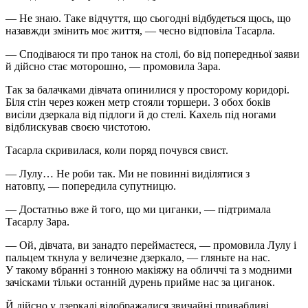
— Не знаю. Таке відчуття, що сьогодні відбудеться щось, що
назавжди змінить моє життя, — чесно відповіла Тасарла.
— Сподіваюся ти про танок на столі, бо від попередньої заяви
й дійсно стає моторошно, — промовила Зара.
Так за балачками дівчата опинилися у просторому коридорі.
Біля стін через кожен метр стояли торшери. З обох боків
висіли дзеркала від підлоги й до стелі. Кахель під ногами
відблискував своєю чистотою.
Тасарла скривилася, коли поряд почувся свист.
— Лулу… Не роби так. Ми не повинні виділятися з
натовпу, — попередила супутницю.
— Достатньо вже й того, що ми циганки, — підтримала
Тасарлу Зара.
— Ой, дівчата, ви занадто переймаєтеся, — промовила Лулу і
пальцем ткнула у величезне дзеркало, — гляньте на нас.
У такому вбранні з тонною макіяжу на обличчі та з модними
зачісками тільки останній дурень прийме нас за циганок.
Й дійсно у дзеркалі відображалися звичайні привабливі