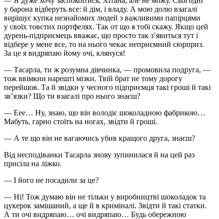
— Я дуже хочу заспокоїтися, Хітана, але не можу. Сьогодні
у барона відберуть все: й дім, і владу. А мою долю взагалі
вирішує купка незнайомих людей з важливими папірцями
у своїх товстих портфелях. Так от що я тобі скажу. Якщо цей
дурень-підприємець вважає, що просто так з’явиться тут і
відбере у мене все, то на нього чекає неприємний сюрприз.
За це я видряпаю йому очі, клянуся!
— Тасарла, ти ж розумна дівчинка, — промовила подруга, —
тож ввімкни нарешті мізки. Твій брат не тому дорогу
перейшов. Та й звідки у чесного підприємця такі гроші й такі
зв’язки? Що ти взагалі про нього знаєш?
— Еее… Ну, знаю, що він володіє шоколадною фабрикою…
Мабуть, гарно стоїть на ногах, звідти й гроші.
— А те що він не вагаючись убив кращого друга, знаєш?
Від несподіванки Тасарла знову зупинилася й на цей раз
присіла на ліжко.
— І його не посадили за це?
— Ні! Тож думаю він не тільки у виробництві шоколадок та
цукерок замішаний, а ще й в криміналі. Звідти й такі статки.
А ти очі видряпаю… очі видряпаю… Будь обережною