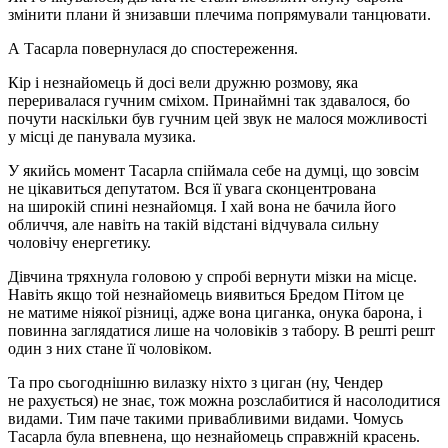
змінити плани й знизавши плечима попрямували танцювати.
А Тасарла повернулася до спостереження.
Кір і незнайомець й досі вели дружню розмову, яка
переривалася гучним сміхом. Принаймні так здавалося, бо
почути наскільки був гучним цей звук не малося можливості
у місці де панувала музика.
У якийсь момент Тасарла спіймала себе на думці, що зовсім
не цікавиться депутатом. Вся її увага сконцентрована
на широкій спині незнайомця. І хай вона не бачила його
обличчя, але навіть на такій відстані відчувала сильну
чоловічу енергетику.
Дівчина тряхнула головою у спробі вернути мізки на місце.
Навіть якщо той незнайомець виявиться Бредом Пітом це
не матиме ніякої різниці, адже вона циганка, онука барона, і
повинна заглядатися лише на чоловіків з табору. В решті решт
один з них стане її чоловіком.
Та про сьогоднішню вилазку ніхто з циган (ну, Чендер
не рахується) не знає, тож можна розслабитися й насолодитися
видами. Тим паче такими привабливими видами. Чомусь
Тасарла була впевнена, що незнайомець справжній красень.