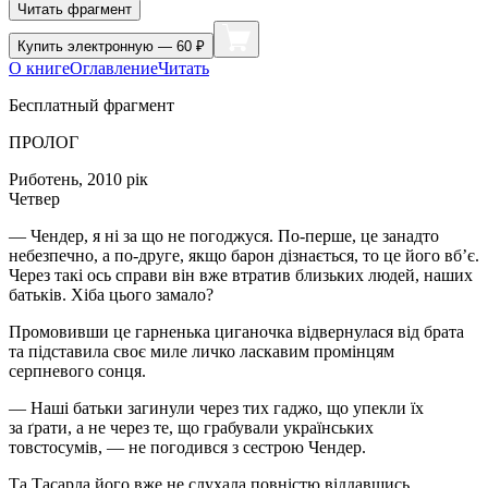
Читать фрагмент
Купить
электронную — 60 ₽
О книге
Оглавление
Читать
Бесплатный фрагмент
ПРОЛОГ
Риботень, 2010 рік
Четвер
— Чендер, я ні за що не погоджуся. По-перше, це занадто
небезпечно, а по-друге, якщо барон дізнається, то це його вб’є.
Через такі ось справи він вже втратив близьких людей, наших
батьків. Хіба цього замало?
Промовивши це гарненька циганочка відвернулася від брата
та підставила своє миле личко ласкавим промінцям
серпневого сонця.
— Наші батьки загинули через тих гаджо, що упекли їх
за ґрати, а не через те, що грабували українських
товстосумів, — не погодився з сестрою Чендер.
Та Тасарла його вже не слухала повністю віддавшись