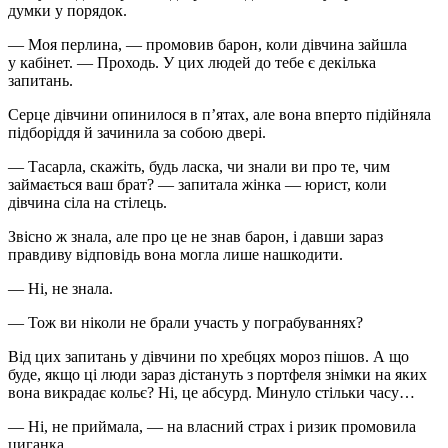
думки у порядок.
— Моя перлина, — промовив барон, коли дівчина зайшла
у кабінет. — Проходь. У цих людей до тебе є декілька
запитань.
Серце дівчини опинилося в п’ятах, але вона вперто підійняла
підборіддя й зачинила за собою двері.
— Тасарла, скажіть, будь ласка, чи знали ви про те, чим
займається ваш брат? — запитала жінка — юрист, коли
дівчина сіла на стілець.
Звісно ж знала, але про це не знав барон, і давши зараз
правдиву відповідь вона могла лише нашкодити.
— Ні, не знала.
— Тож ви ніколи не брали участь у пограбуваннях?
Від цих запитань у дівчини по хребцях мороз пішов. А що
буде, якщо ці люди зараз дістануть з портфеля знімки на яких
вона викрадає кольє? Ні, це абсурд. Минуло стільки часу…
— Ні, не приймала, — на власний страх і ризик промовила
циганка.