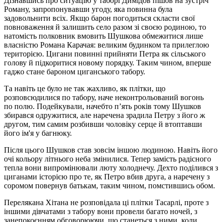
Дізнавшись про ситуацію у таборі Димідов пішов на зустріч
Роману, запропонувавши угоду, яка повинна була
задовольнити всіх. Якщо барон погодиться скласти свої
повноваження й залишить село разом зі своєю родиною, то
натомість полковник вмовить Шушкова обмежитися лише
власністю Романа Карачая: великим будинком та прилеглою
територією. Цигани повинні прийняти Петра як сільського
голову й підкоритися новому порядку. Таким чином, вперше
гаджо стане бароном циганського табору.
Та навіть це було не так жахливо, як плітки, що
розповсюдилися по табору, наче неконтрольований вогонь
по полю. Подейкували, начебто п’ять років тому Шушков
збирався одружитися, але наречена зрадила Петру з його ж
другом, тим самим розбивши чоловіку серце й втоптавши
його ім'я у багнюку.
Після цього Шушков став зовсім іншою людиною. Навіть його
очі кольору літнього неба змінилися. Тепер замість радісного
тепла вони випромінювали люту холоднечу. Дехто поділився з
циганами історією про те, як Петро вбив друга, а наречену з
соромом повернув батькам, таким чином, помстившись обом.
Перелякана Хітана не розповідала ці плітки Тасарлі, проте з
іншими дівчатами з табору вони провели багато ночей, з
занепокоєнням обговорюючи, що станеться з ними, коли