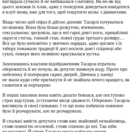
виглядала сучасно й не вибивалася з натовпу. Як-не-як від
цього залежав їх план, адже у понеділок доведеться навідатися
в клуб знову, вже для того, щоб поцупити кольє з діамантами.
Якщо чесно цей образ й дійсно допоміг Тасарлі почуватися
по-іншому. Вона була більш розкутою, впевненою,
секс
уальною; зрозуміла, що в неї гарні довгі ноги, привабливі
округлі стегна, тонкий стан, повні груди третього розміру…
Все це було непомітно у звичних нарядах, адже цигани з їх
табору поважали традиції й досі носили довгі спідниці або
сукні, поверх яких незмінно красувалася хустка.
Захопившись власним відображенням Тасарла втратила
обережність й не почула, як депутат вимкнув воду. Проте про
небезпеку її попередив скрип дверей. Дівчина у паніці
не знала куди себе приткнути й не знайшла нічого кращого, як
сховатися за портьєрою.
В перші хвилини вона навіть дихати боялася, але поступово
страх відступав, уступаючи місце цікавості. Обережно Тасарла
виглянула зі своєї схованки. І те що вона побачила повинно
було її розчарувати, але не розчарувало.
В спальні замість депутата стояв вже знайомий незнайомець,
стояв повністю оголений, стояв спиною до неї. Так ніби
на виставці. Й тепер Тасарла могла набагато краще