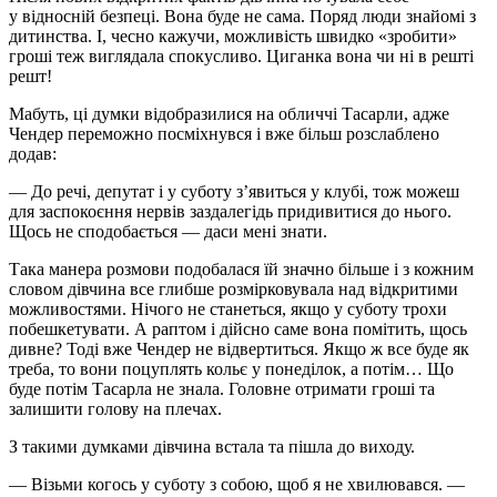
у відносній безпеці. Вона буде не сама. Поряд люди знайомі з
дитинства. І, чесно кажучи, можливість швидко «зробити»
гроші теж виглядала спокусливо. Циганка вона чи ні в решті
решт!
Мабуть, ці думки відобразилися на обличчі Тасарли, адже
Чендер переможно посміхнувся і вже більш розслаблено
додав:
— До речі, депутат і у суботу з’явиться у клубі, тож можеш
для заспокоєння нервів заздалегідь придивитися до нього.
Щось не сподобається — даси мені знати.
Така манера розмови подобалася їй значно більше і з кожним
словом дівчина все глибше розмірковувала над відкритими
можливостями. Нічого не станеться, якщо у суботу трохи
побешкетувати. А раптом і дійсно саме вона помітить, щось
дивне? Тоді вже Чендер не відвертиться. Якщо ж все буде як
треба, то вони поцуплять кольє у понеділок, а потім… Що
буде потім Тасарла не знала. Головне отримати гроші та
залишити голову на плечах.
З такими думками дівчина встала та пішла до виходу.
— Візьми когось у суботу з собою, щоб я не хвилювався. —