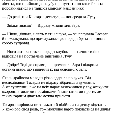
дівчата, що прийшли до клубу пропустити по коктейлю та
порозминатися на танцювальному
майдан
чику.
— До речі, той Кір зараз десь тут, — попередила Лулу.
— Звідки знаєш? — Відразу ж запитала Зара.
— Шшш, дівчата, навіть у стін є вуха, — занервувала Тасарла
й пожалкувала, що прислухалася до поради брата та взяла з
собою супровід.
— Його автівка стояла поряд з клубом, — значно тихіше
відповіла на поставлене запитання Лулу.
— Добре! Тоді до справи, — промовила Зара і відкрила
останні двері, що відділяли їх від основного залу.
Якась драйвова мелодія різко вдарила по вухах. Від
несподіванки Тасарла не відразу зібралася з думками.
А от супутниці вже на всіх парах включилися у гру, атакуючи
охоронців милими посмішками й запитаннями про те, де
таким гарним дівчатам можна присісти.
Тасарла вирішила не заважати й відійшла на деяку відстань.
У кожного своя роль, тож можливо варто покластися на дівчат