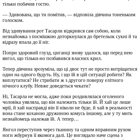
тільки побачив гостю.
— Здивована, що ти помітив, — відповіла дівчина тоненьким
голоском.
Від здивування рот Тасарли відкрився сам собою, коли
незнайомка з посмішкою доторкнулася до бретельок сукні й та
відразу впала до її ніг.
Попри здоровий глузд, циганці знову здалося, що перед нею
янгол, що тільки-но позбавився власних крил.
Тепер дівчина зрозуміла, що ці двоє тут не просто витріщатися
один на одного будуть. Ну, і що їй в цій ситуації робити? Як
виплутатися? Не стрибати ж з другого поверху елітного
нічного клубу. Невже доведеться чекати?
Ні, Тасарла не могла, адже поки роздивлялася оголеного
чоловіка уявляла, що він належить тільки їй. Й хай це лише
мрії, й хай насправді він її ніколи не буде, й хай в реальності
вона стане коханою дружиною комусь іншому, але у ту мить
незнайомець належав їй. А тепер…
Янгол переступив через тканину та одним вправним рухом
ноги жбурнув її якомога далі. Це виглядало наче сцена з