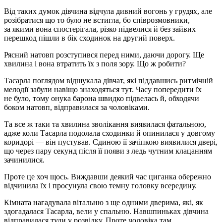
Від таких думок дівчина відчула дивний вогонь у грудях, але
розібратися що то було не встигла, бо співрозмовники,
за якими вона спостерігала, різко підвелися й без зайвих
перешкод пішли в бік сходинок на другий поверх.
Рясний натовп розступився перед ними, даючи дорогу. Ще
хвилина і вона втратить їх з поля зору. Що ж робити?
Тасарла поглядом відшукала дівчат, які піддавшись ритмічній
мелодії забули навіщо знаходяться тут. Часу попередити їх
не було, тому онука барона швидко підвелась й, обходячи
боком натовп, відправилася за чоловіками.
Та все ж таки та хвилина зволікання виявилася фатальною,
адже коли Тасарла подолала сходинки й опинилася у довгому
коридорі — він пустував. Єдиною її зачіпкою виявилися двері,
що через пару секунд після її появи з ледь чутним клацанням
зачинилися.
Проте це хоч щось. Виждавши деякий час циганка обережно
відчинила їх і просунула свою темну головку всередину.
Кімната нагадувала вітальню з ще одними дверима, які, як
здогадалася Тасарла, вели у спальню. Навшпиньках дівчина
відправилася туди у розвідку. Проте чоловіка там