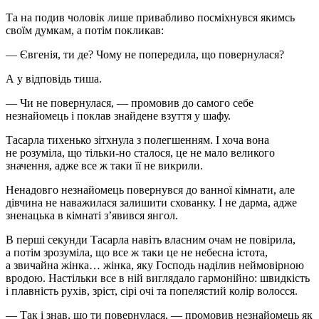
Та на подив чоловік лише привабливо посміхнувся якимсь
своїм думкам, а потім покликав:
— Євгенія, ти де? Чому не попередила, що повернулася?
А у відповідь тиша.
— Чи не повернулася, — промовив до самого себе
незнайомець і поклав знайдене взуття у шафу.
Тасарла тихенько зітхнула з полегшенням. І хоча вона
не розуміла, що тільки-но сталося, це не мало великого
значення, адже все ж таки її не викрили.
Ненадовго незнайомець повернувся до ванної кімнати, але
дівчина не наважилася залишити схованку. І не дарма, адже
зненацька в кімнаті з’явився янгол.
В перші секунди Тасарла навіть власним очам не повірила,
а потім зрозуміла, що все ж таки це не небесна істота,
а звичайна жінка… жінка, яку Господь наділив неймовірною
вродою. Настільки все в ній виглядало гармонійно: швидкість
і плавність рухів, зріст, сірі очі та попелястий колір волосся.
— Так і знав, що ти повернулася, — промовив незнайомець як