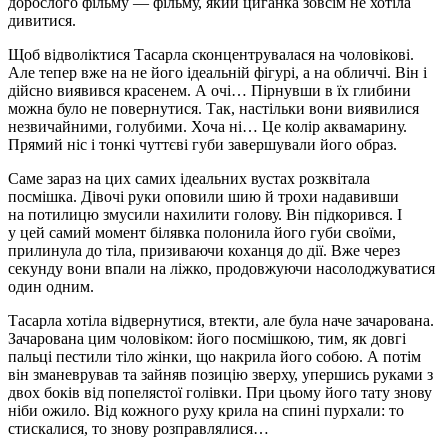
дорослого фільму — фільму, який циганка зовсім не хотіла
дивитися.
Щоб відволіктися Тасарла сконцентрувалася на чоловікові.
Але тепер вже на не його ідеальній фігурі, а на обличчі. Він і
дійсно виявився красенем. А очі… Пірнувши в їх глибини
можна було не повернутися. Так, настільки вони виявилися
незвичайними, голубими. Хоча ні… Це колір аквамарину.
Прямий ніс і тонкі чуттєві губи завершували його образ.
Саме зараз на цих самих ідеальних вустах розквітала
посмішка. Дівочі руки оповили шию й трохи надавивши
на потилицю змусили нахилити голову. Він підкорився. І
у цей самий момент білявка полонила його губи своїми,
прилинула до тіла, призиваючи коханця до дії. Вже через
секунду вони впали на ліжко, продовжуючи насолоджуватися
один одним.
Тасарла хотіла відвернутися, втекти, але була наче зачарована.
Зачарована цим чоловіком: його посмішкою, тим, як довгі
пальці пестили тіло жінки, що накрила його собою. А потім
він зманеврував та зайняв позицію зверху, упершись руками з
двох боків від попелястої голівки. При цьому його тату знову
ніби ожило. Від кожного руху крила на спині пурхали: то
стискалися, то знову розправлялися…