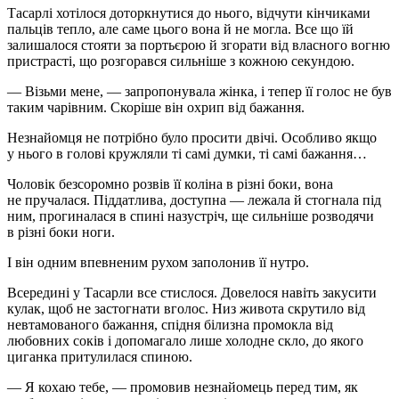
Тасарлі хотілося доторкнутися до нього, відчути кінчиками
пальців тепло, але саме цього вона й не могла. Все що їй
залишалося стояти за портьєрою й згорати від власного вогню
пристрасті, що розгорався сильніше з кожною секундою.
— Візьми мене, — запропонувала жінка, і тепер її голос не був
таким чарівним. Скоріше він охрип від бажання.
Незнайомця не потрібно було просити двічі. Особливо якщо
у нього в голові кружляли ті самі думки, ті самі бажання…
Чоловік безсоромно розвів її коліна в різні боки, вона
не пручалася. Піддатлива, доступна — лежала й стогнала під
ним, прогиналася в спині назустріч, ще сильніше розводячи
в різні боки ноги.
І він одним впевненим рухом заполонив її нутро.
Всередині у Тасарли все стислося. Довелося навіть закусити
кулак, щоб не застогнати вголос. Низ живота скрутило від
невтамованого бажання, спідня білизна промокла від
любовних соків і допомагало лише холодне скло, до якого
циганка притулилася спиною.
— Я кохаю тебе, — промовив незнайомець перед тим, як