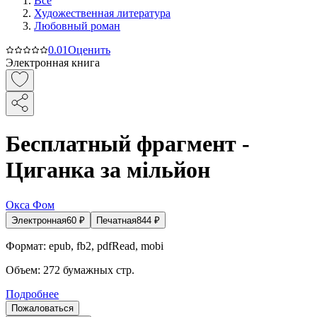
Все
Художественная литература
Любовный роман
0.0
1
Оценить
Электронная книга
Бесплатный фрагмент -
Циганка за мільйон
Окса Фом
Электронная
60
₽
Печатная
844
₽
Формат:
epub, fb2, pdfRead, mobi
Объем:
272
бумажных стр.
Подробнее
Пожаловаться