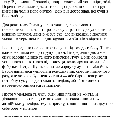
теку. Відкривши її чоловік, попри смаглявий тон шкіри, зблід.
Перед ним лежали докази того, що грабіжники — це група
циган на чолі з його онуком. Всіх він добре знав, всі були з
його табору.
Два роки тому Роману все ж таки вдалося вмовити
полковника не надавати розголосу справі та урегулювати все
мирним шляхом. Звісно ж був суд, але викрадачі відбулися
умовним терміном та відшкодуванням збитків з відсотками.
І ось нещодавно полковник знову навідався до табору. Тепер
вже мова йшла не про групу циган. Викрадачів було двоє:
онук барона Чендер та його наречена Лулу. Вони обікрали
успішного приватного підприємця, володаря шоколадної
фабрики, Петра Шушкова на захмарну суму — на мільйон.
Барон намагався улагодити конфлікт так само як і минулого
разу, але чоловік був непохитним — або барон повертає
потрібну суму з відсотками за неділю, або його онук з
нареченою опиняться за ґратами.
Проте у Чендера та Лулу були інші плани на життя. Й
дізнавшись про те, що їх викрили, парочка зникла по-
англійськи у невідомому напрямку, залишивши на згадку про
себе борг у мільйон.