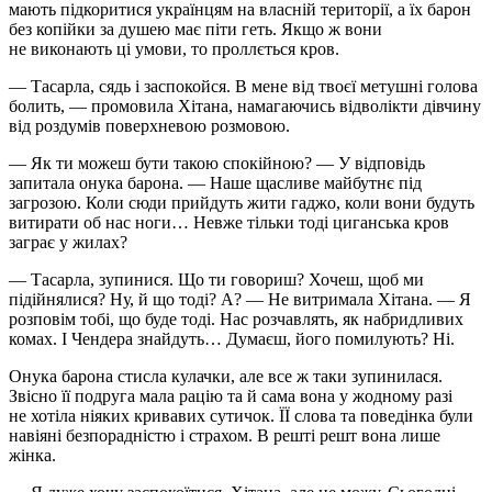
мають підкоритися українцям на власній території, а їх барон
без копійки за душею має піти геть. Якщо ж вони
не виконають ці умови, то проллється кров.
— Тасарла, сядь і заспокойся. В мене від твоєї метушні голова
болить, — промовила Хітана, намагаючись відволікти дівчину
від роздумів поверхневою розмовою.
— Як ти можеш бути такою спокійною? — У відповідь
запитала онука барона. — Наше щасливе майбутнє під
загрозою. Коли сюди прийдуть жити гаджо, коли вони будуть
витирати об нас ноги… Невже тільки тоді циганська кров
заграє у жилах?
— Тасарла, зупинися. Що ти говориш? Хочеш, щоб ми
підійнялися? Ну, й що тоді? А? — Не витримала Хітана. — Я
розповім тобі, що буде тоді. Нас розчавлять, як набридливих
комах. І Чендера знайдуть… Думаєш, його помилують? Ні.
Онука барона стисла кулачки, але все ж таки зупинилася.
Звісно її подруга мала рацію та й сама вона у жодному разі
не хотіла ніяких кривавих сутичок. ЇЇ слова та поведінка були
навіяні безпорадністю і страхом. В решті решт вона лише
жінка.