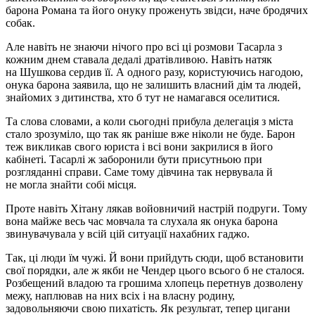
барона Романа та його онуку проженуть звідси, наче бродячих
собак.
Але навіть не знаючи нічого про всі ці розмови Тасарла з
кожним днем ставала дедалі дратівливою. Навіть натяк
на Шушкова сердив її. А одного разу, користуючись нагодою,
онука барона заявила, що не залишить власний дім та людей,
знайомих з дитинства, хто б тут не намагався оселитися.
Та слова словами, а коли сьогодні прибула делегація з міста
стало зрозуміло, що так як раніше вже ніколи не буде. Барон
теж викликав свого юриста і всі вони закрилися в його
кабінеті. Тасарлі ж заборонили бути присутньою при
розгляданні справи. Саме тому дівчина так нервувала й
не могла знайти собі місця.
Проте навіть Хітану лякав войовничий настрій подруги. Тому
вона майже весь час мовчала та слухала як онука барона
звинувачувала у всій цій ситуації нахабних гаджо.
Так, ці люди їм чужі. Й вони прийдуть сюди, щоб встановити
свої порядки, але ж якби не Чендер цього всього б не сталося.
Розбещений владою та грошима хлопець перетнув дозволену
межу, наплював на них всіх і на власну родину,
задовольняючи свою пихатість. Як результат, тепер цигани