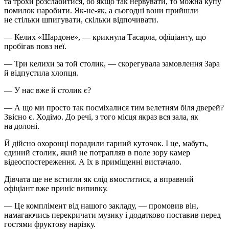
та трохи розслабитися, бо якщо так нервувати, то можна купу
помилок наробити. Як-не-як, а сьогодні вони прийшли
не стільки шпигувати, скільки відпочивати.
— Келих «Шардоне», — крикнула Тасарла, офіціанту, що
пробігав повз неї.
— Три келихи за той столик, — скорегувала замовлення Зара
й відпустила хлопця.
— У нас вже й столик є?
— А що ми просто так посміхалися тим велетням біля дверей?
Звісно є. Ходімо. До речі, з того місця якраз вся зала, як
на долоні.
Й дійсно охоронці порадили гарний куточок. І це, мабуть,
єдиний столик, який не потрапляв в поле зору камер
відеоспостереження. А їх в приміщенні вистачало.
Дівчата ще не встигли як слід вмоститися, а вправний
офіціант вже приніс випивку.
— Це комплімент від нашого закладу, — промовив він,
намагаючись перекричати музику і додатково поставив перед
гостями фруктову нарізку.