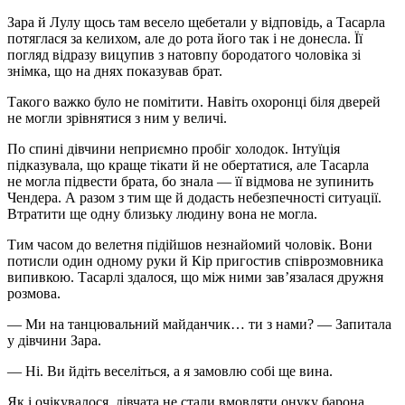
Зара й Лулу щось там весело щебетали у відповідь, а Тасарла
потяглася за келихом, але до рота його так і не донесла. Її
погляд відразу вицупив з натовпу бородатого чоловіка зі
знімка, що на днях показував брат.
Такого важко було не помітити. Навіть охоронці біля дверей
не могли зрівнятися з ним у величі.
По спині дівчини неприємно пробіг холодок. Інтуїція
підказувала, що краще тікати й не обертатися, але Тасарла
не могла підвести брата, бо знала — її відмова не зупинить
Чендера. А разом з тим ще й додасть небезпечності ситуації.
Втратити ще одну близьку людину вона не могла.
Тим часом до велетня підійшов незнайомий чоловік. Вони
потисли один одному руки й Кір пригостив співрозмовника
ви
пивко
ю. Тасарлі здалося, що між ними зав’язалася дружня
розмова.
— Ми на танцювальний
майдан
чик… ти з нами? — Запитала
у дівчини Зара.
— Ні. Ви йдіть веселіться, а я замовлю собі ще вина.
Як і очікувалося, дівчата не стали вмовляти онуку барона