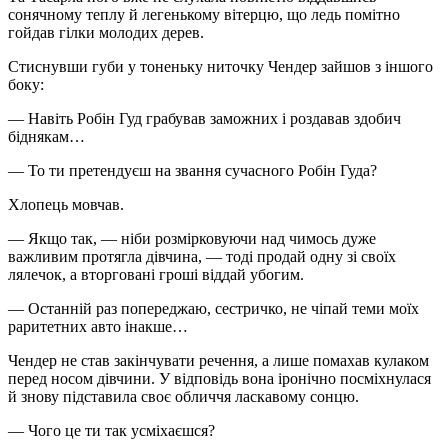
сонячному теплу й легенькому вітерцю, що ледь помітно
гойдав гілки молодих дерев.
Стиснувши губи у тоненьку ниточку Чендер зайшов з іншого
боку:
— Навіть Робін Гуд грабував заможних і роздавав здобич
біднякам…
— То ти претендуєш на звання сучасного Робін Гуда?
Хлопець мовчав.
— Якщо так, — ніби розмірковуючи над чимось дуже
важливим протягла дівчина, — тоді продай одну зі своїх
лялечок, а вторговані гроші віддай убогим.
— Останній раз попереджаю, сестричко, не чіпай теми моїх
раритетних авто інакше…
Чендер не став закінчувати речення, а лише помахав кулаком
перед носом дівчини. У відповідь вона іронічно посміхнулася
й знову підставила своє обличчя ласкавому сонцю.
— Чого це ти так усміхаєшся?