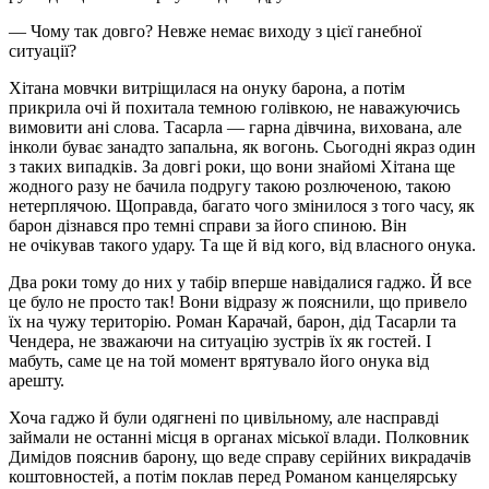
— Чому так довго? Невже немає виходу з цієї ганебної
ситуації?
Хітана мовчки витріщилася на онуку барона, а потім
прикрила очі й похитала темною голівкою, не наважуючись
вимовити ані слова. Тасарла — гарна дівчина, вихована, але
інколи буває занадто запальна, як вогонь. Сьогодні якраз один
з таких випадків. За довгі роки, що вони знайомі Хітана ще
жодного разу не бачила подругу такою розлюченою, такою
нетерплячою. Щоправда, багато чого змінилося з того часу, як
барон дізнався про темні справи за його спиною. Він
не очікував такого удару. Та ще й від кого, від власного онука.
Два роки тому до них у табір вперше навідалися гаджо. Й все
це було не просто так! Вони відразу ж пояснили, що привело
їх на чужу територію. Роман Карачай, барон, дід Тасарли та
Чендера, не зважаючи на ситуацію зустрів їх як гостей. І
мабуть, саме це на той момент врятувало його онука від
арешту.
Хоча гаджо й були одягнені по цивільному, але насправді
займали не останні місця в органах міської влади. Полковник
Димідов пояснив барону, що веде справу серійних викрадачів
коштовностей, а потім поклав перед Романом канцелярську