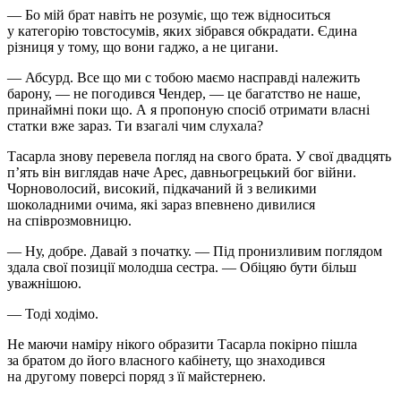
— Бо мій брат навіть не розуміє, що теж відноситься
у категорію товстосумів, яких зібрався обкрадати. Єдина
різниця у тому, що вони гаджо, а не цигани.
— Абсурд. Все що ми с тобою маємо насправді належить
барону, — не погодився Чендер, — це багатство не наше,
принаймні поки що. А я пропоную спосіб отримати власні
статки вже зараз. Ти взагалі чим слухала?
Тасарла знову перевела погляд на свого брата. У свої двадцять
п’ять він виглядав наче Арес, давньогрецький бог війни.
Чорноволосий, високий, підкачаний й з великими
шоколадними очима, які зараз впевнено дивилися
на співрозмовницю.
— Ну, добре. Давай з початку. — Під пронизливим поглядом
здала свої позиції молодша сестра. — Обіцяю бути більш
уважнішою.
— Тоді ходімо.
Не маючи наміру нікого образити Тасарла покірно пішла
за братом до його власного кабінету, що знаходився
на другому поверсі поряд з її майстернею.