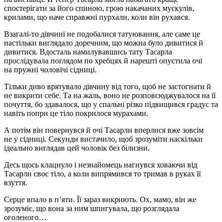
спостерігати за його спиною, грою накачаних мускулів,
крилами, що наче справжні пурхали, коли він рухався.
Взагалі-то дівчині не подобалися татуювання, але саме це
настільки виглядало доречним, що можна було дивитися й
дивитися. Вдосталь намилувавшись тату Тасарла
прослідувала поглядом по хребцях й нарешті опустила очі
на пружні чоловічі сідниці.
Тільки диво врятувало дівчину від того, щоб не застогнати й
не викрити себе. Та на жаль, воно не розповсюджувалося на її
почуття, бо здавалося, що у спальні різко підвищився градус та
навіть попри це тіло покрилося мурахами.
А потім він повернувся й очі Тасарли вперлися вже зовсім
не у сідниці. Секунди вистачило, щоб зрозуміти наскільки
ідеально виглядав цей чоловік без білизни.
Десь щось клацнуло і незнайомець нагнувся ховаючи від
Тасарли своє тіло, а коли випрямився то тримав в руках її
взуття.
Серце впало в п’яти. Її зараз викриють. Ох, мамо, він же
зрозуміє, що вона за ним шпигувала, що розглядала
оголеного…