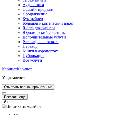
Тираж книги
Аудиокнига
Офлайн-продажи
Продвижение
Буктрейлер
Большой издательский пакет
Rideró для бизнеса
Юридический советник
Дополнительные услуги
Расшифровка текста
Перевод
Книги в аэропортах
Публикация
Все услуги
Кабинет
Кабинет
Уведомления
Отметить все как прочитанные
Показать ещё
18
+