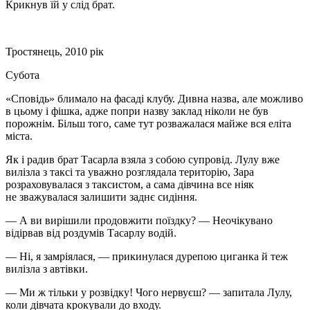
Крикнув їй у слід брат.
Тростянець, 2010 рік
Субота
«Сповідь» блимало на фасаді клубу. Дивна назва, але можливо
в цьому і фішка, адже попри назву заклад ніколи не був
порожнім. Більш того, саме тут розважалася майже вся еліта
міста.
Як і радив брат Тасарла взяла з собою супровід. Лулу вже
вилізла з таксі та уважно розглядала територію, Зара
розраховувалася з таксистом, а сама дівчина все ніяк
не зважувалася залишити заднє сидіння.
— А ви вирішили продовжити поїздку? — Неочікувано
відірвав від роздумів Тасарлу водій.
— Ні, я замріялася, — прикинулася дурепою циганка й теж
вилізла з автівки.
— Ми ж тільки у розвідку! Чого нервуєш? — запитала Лулу,
коли дівчата крокували до входу.