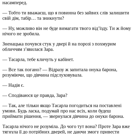
насамперед.
— Тобто ти вважаєш, що я повинна без зайвих слів залишити
свій дім, табір… та зникнути?
— Ну, можливо він не буде вимагати твого від’їзду. Ти ж йому
нічого не зробила.
Зненацька почувся стук у двері й на порозі з похмурим
обличчям з’явилася Зара.
— Тасарла, тебе кличуть у кабінет.
— Все так погано? — Відразу ж запитала онука барона,
розуміючи, що дівчина підслуховувала.
— Надія є.
— Сподіваюся це правда, Зара?
— Так, але тільки якщо Тасарла погодиться на поставлені
умови. Будь ласка, подумай про нас всіх, коли будеш
приймати рішення, — звернулася дівчина до онуки барона.
Тасарла нічого не розуміла. До чого тут вона? Проте Зара вже
тягнула її до потрібних дверей, не даючи змогу привести