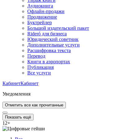
Тираж книги
Аудиокнига
Офлайн-продажи
Продвижение
Буктрейлер
Большой издательский пакет
Rideró для бизнеса
Юридический советник
Дополнительные услуги
Расшифровка текста
Перевод
Книги в аэропортах
Публикация
Все услуги
Кабинет
Кабинет
Уведомления
Отметить все как прочитанные
Показать ещё
12
+