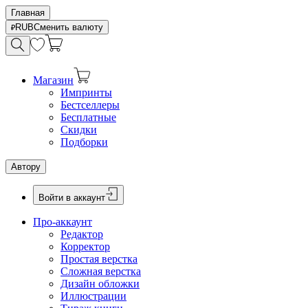
Главная
RUB
Сменить валюту
Магазин
Импринты
Бестселлеры
Бесплатные
Скидки
Подборки
Автору
Войти в аккаунт
Про-аккаунт
Редактор
Корректор
Простая верстка
Сложная верстка
Дизайн обложки
Иллюстрации