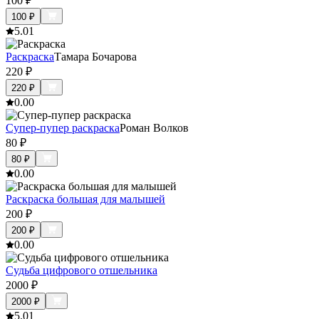
100
₽
100
₽
5.0
1
Раскраска
Тамара Бочарова
220
₽
220
₽
0.0
0
Супер-пупер раскраска
Роман Волков
80
₽
80
₽
0.0
0
Раскраска большая для малышей
200
₽
200
₽
0.0
0
Судьба цифрового отшельника
2000
₽
2000
₽
5.0
1