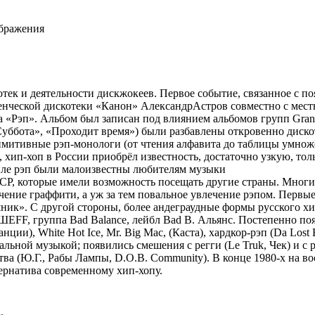
ображения
отек и деятельности дискжокеев. Первое событие, связанное с п
уденческой дискотеки «Канон» АлександрАстров совместно с мес
 «Рэп». Альбом был записан под влиянием альбомов групп Grandmas
Суббота», «Проходит время») были разбавлены откровенно дис
митивные рэп-монологи (от чтения алфавита до таблицы умножени
, хип-хоп в
Росси
и приобрёл известность, достаточно узкую, толь
тиле рэп были малоизвестны любителям музыки
Р, которые имели возможность посещать другие страны. Многие 
чение граффити, а уж за тем повальное увлечение рэпом. Первые
ник». С другой стороны, более андеграудные формы русского х
ЕFF, группа Bad Balance, лейбл Bad B. Альянс. Постепенно по
ии), White Hot Ice, Mr. Big Mac, (Каста), хардкор-рэп (Da Los
альной музыкой; появились смешения с регги (Le Truk, Чек) и 
а (Ю.Г., Рабы Лампы, D.O.B. Community). В конце 1980-х на в
тернатива современному хип-хопу.