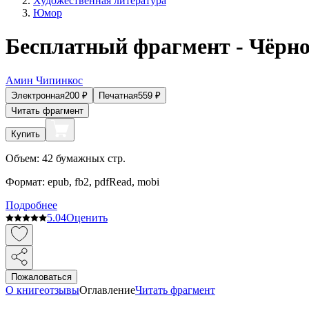
Художественная литература
Юмор
Бесплатный фрагмент - Чёрно
Амин Чипинкос
Электронная
200
₽
Печатная
559
₽
Читать фрагмент
Купить
Объем:
42
бумажных стр.
Формат:
epub, fb2, pdfRead, mobi
Подробнее
5.0
4
Оценить
Пожаловаться
О книге
отзывы
Оглавление
Читать фрагмент