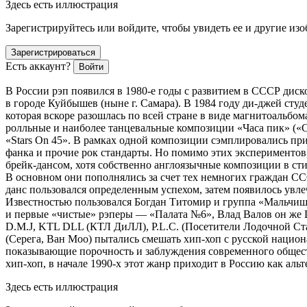
Здесь есть иллюстрация
Зарегистрируйтесь или войдите, чтобы увидеть ее и другие из
Зарегистрироваться
Есть аккаунт?
Войти
В
Росси
и рэп появился в 1980-е годы с развитием в СССР диск
в городе Куйбышев (ныне г. Самара). В 1984 году ди-джей ст
которая вскоре разошлась по всей стране в виде магнитоальбома
ролльные и наиболее танцевальные композиции «Часа пик» («
«Stars On 45». В рамках одной композиции сэмплировались при
фанка и прочие рок стандарты. Но помимо этих экспериментов
брейк-дансом, хотя собственно англоязычные композиции в с
В основном они пополнялись за счет тех немногих граждан ССС
данс пользовался определенным успехом, затем появилось увле
Известностью пользовался Богдан Титомир и группа «Мальчиш
и первые «чистые» рэперы — «Палата №6», Влад Валов он же Ш
D.M.J, KTL DLL (КТЛ ДиЛЛ), P.L.C. (Посетители Лодочной Станц
(Серега, Ван Моо) пытались смешать хип-хоп с русской
нацио
н
показывающие порочность и заблуждения современного обществ
хип-хоп, в начале 1990-х этот жанр приходит в
Росси
ю как аль
Здесь есть иллюстрация