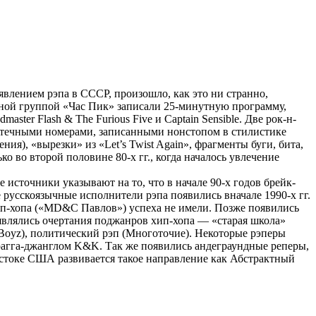
оявлением рэпа в СССР, произошло, как это ни странно,
тной группой «Час Пик» записали 25-минутную программу,
ter Flash & The Furious Five и Captain Sensible. Две рок-н-
котечными номерами, записанными нонстопом в стилистике
я), «вырезки» из «Let’s Twist Again», фрагменты буги, бита,
ко во второй половине 80-х гг., когда началось увлечение
источники указывают на то, что в начале 90-х годов брейк-
 русскоязычные исполнители рэпа появились вначале 1990-х гг.
ип-хопа («MD&C Павлов») успеха не имели. Позже появились
являлись очертания поджанров хип-хопа — «старая школа»
t Boyz), политический рэп (Многоточие). Некоторые рэперы
с рагга-джанглом K&K. Так же появились андеграундные реперы,
остоке США развивается такое направление как Абстрактный