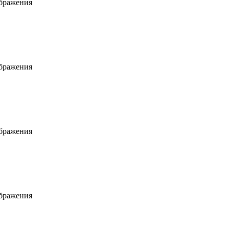
ображения
ображения
ображения
ображения