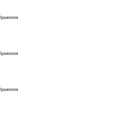
ображения
ображения
ображения