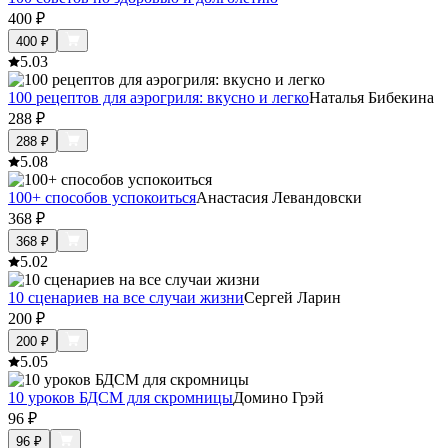
400
₽
400
₽
5.0
3
100 рецептов для аэрогриля: вкусно и легко
Наталья Бибекина
288
₽
288
₽
5.0
8
100+ способов успокоиться
Анастасия Левандовски
368
₽
368
₽
5.0
2
10 сценариев на все случаи жизни
Сергей Ларин
200
₽
200
₽
5.0
5
10 уроков БДСМ для скромницы
Домино Грэй
96
₽
96
₽