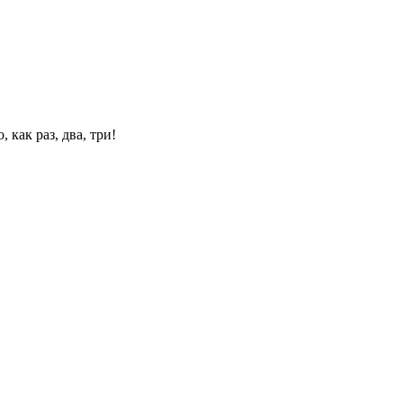
 как раз, два, три!