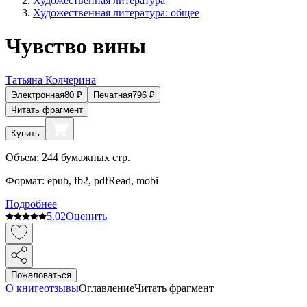
Художественная литература
Художественная литература: общее
Чувство вины
Татьяна Колчерина
Электронная
80
₽
Печатная
796
₽
Читать фрагмент
Купить
Объем:
244
бумажных стр.
Формат:
epub, fb2, pdfRead, mobi
Подробнее
5.0
2
Оценить
Пожаловаться
О книге
отзывы
Оглавление
Читать фрагмент