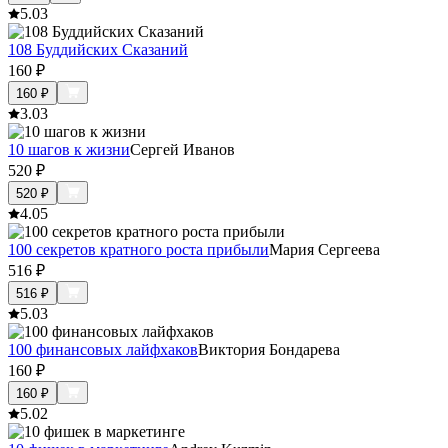
5.0
3
108 Буддийских Сказаний
160
₽
160
₽
3.0
3
10 шагов к жизни
Сергей Иванов
520
₽
520
₽
4.0
5
100 секретов кратного роста прибыли
Мария Сергеева
516
₽
516
₽
5.0
3
100 финансовых лайфхаков
Виктория Бондарева
160
₽
160
₽
5.0
2