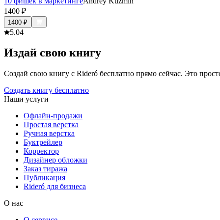
10 фишек в маркетинге
Andrey Kuzmin
1400
₽
1400
₽
5.0
4
Издай свою книгу
Создай свою книгу с Rideró бесплатно прямо сейчас. Это просто,
Создать книгу бесплатно
Наши услуги
Офлайн-продажи
Простая верстка
Ручная верстка
Буктрейлер
Корректор
Дизайнер обложки
Заказ тиража
Публикация
Rideró для бизнеса
О нас
О сервисе