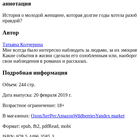
аннотация
История о молодой женщине, которая долгие годы хотела разобр
правдой?
Автор
Татьяна Колчерина
Мне всегда было интересно наблюдать за людьми, за их эмоция
Какие события в жизни сделали его озлобленным или, наоборот
свои наблюдения в романах и рассказах.
Подробная информация
Объем:
244
стр.
Дата выпуска:
20 февраля 2019 г.
Возрастное ограничение:
18
+
В магазинах:
Ozon
ЛитРес
Amazon
Wildberries
Yandex market
Формат:
epub, fb2, pdfRead, mobi
ISBN:
978-5-4496-3585-3