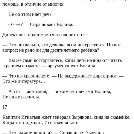
помощь, в отличие от многих.
— Не об этом идёт речь.
— О чем? — Спрашивает Волина.
Директриса поднимается и говорит стоя:
— Это похвально, что девочка всем интересуется. Но вот
вопрос: не рано ли для десят
илетн
его ребёнка?
— Вы же сами восторгаетесь, когда дети начинают читать
в раннем возрасте, — аргументирует Волина.
— Что вы сравниваете! — Не выдерживает директриса, —
Это же литература…
— А это — анатомия, — пожимает плечами Волина, —
Не вижу разницы.
17
Капитан Игнатьев ждет генерала Зырянова, сидя на скамейке.
Когда тот подходит, Игнатьев встает.
— Это вы мне звонили? — Спрашивает Зырянов.