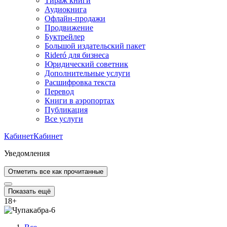
Тираж книги
Аудиокнига
Офлайн-продажи
Продвижение
Буктрейлер
Большой издательский пакет
Rideró для бизнеса
Юридический советник
Дополнительные услуги
Расшифровка текста
Перевод
Книги в аэропортах
Публикация
Все услуги
Кабинет
Кабинет
Уведомления
Отметить все как прочитанные
Показать ещё
18
+