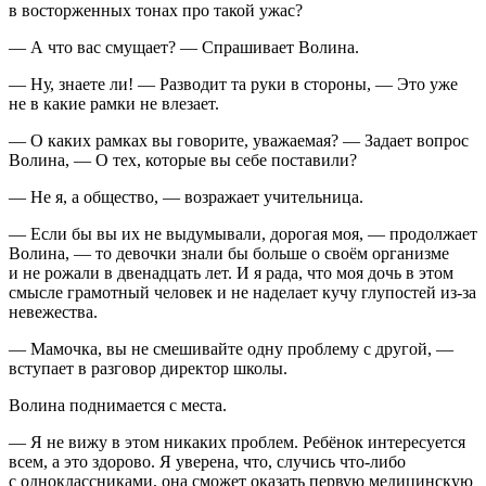
в восторженных тонах про такой ужас?
— А что вас смущает? — Спрашивает Волина.
— Ну, знаете ли! — Разводит та руки в стороны, — Это уже
не в какие рамки не влезает.
— О каких рамках вы говорите, уважаемая? — Задает вопрос
Волина, — О тех, которые вы себе поставили?
— Не я, а общество, — возражает учительница.
— Если бы вы их не выдумывали, дорогая моя, — продолжает
Волина, — то девочки знали бы больше о своём организме
и не рожали в двенадцать лет. И я рада, что моя дочь в этом
смысле грамотный человек и не наделает кучу глупостей из-за
невежества.
— Мамочка, вы не смешивайте одну проблему с другой, —
вступает в разговор директор школы.
Волина поднимается с места.
— Я не вижу в этом никаких проблем. Ребёнок интересуется
всем, а это здорово. Я уверена, что, случись что-либо
с одноклассниками, она сможет оказать первую медицинскую