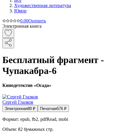
Все
Художественная литература
Юмор
0.0
0
Оценить
Электронная книга
Бесплатный фрагмент -
Чупакабра-6
Кинодетектив «Осада»
Сергей Глазков
Электронная
80
₽
Печатная
576
₽
Формат:
epub, fb2, pdfRead, mobi
Объем:
82
бумажных стр.