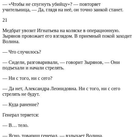
— «Чтобы не спугнуть убийцу»? — повторяет
учительница, — Да, глядя на неё, он точно заикой станет.
21
Медбрат увозит Игнатьева на коляске в операционную.
Зырянов провожает его взглядом. В приемный покой заходит
Волина.
— Что случилось?
— Сидели, разговаривали, — говорит Зырянов, — Они
подъехали и начали стрелять.
— Ни с того, ни с сего?
— Да нет, Александра Леонидовна. Ни с того, ни с сего
стрелять не будут.
— Куда ранение?
Генерал теряется:
— В… тело.
— Ясно, товарищ генерал, — вздыхает Волина.