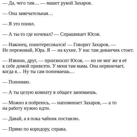
— Да, чего там… — машет рукой Захаров.
— Она замечательная…
— Я это понял.
— А ты-то где ночевал? — Спрашивает Юсов.
— Наконец, поинтересовался! — Говорит Захаров, —
Не переживай, Юра. Я — на кухне. У нас там диванчик стоит.
— Извини, друг, — произносит Юсов, — но не мог же я её
к себе домой привезти. У меня там мама. Она нервничает,
когда я… Ну ты сам понимаешь…
— Понимаю.
— А ты целую комнату в общаге занимаешь.
— Можно я побреюсь, — напоминает Захаров, — а то
на работу нужно идти.
— Давай, а я пока чайник поставлю.
— Прямо по коридору, справа.