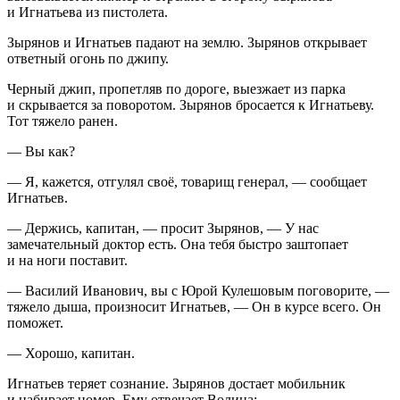
и Игнатьева из пистолета.
Зырянов и Игнатьев падают на землю. Зырянов открывает
ответный огонь по джипу.
Черный джип, пропетляв по дороге, выезжает из парка
и скрывается за поворотом. Зырянов бросается к Игнатьеву.
Тот тяжело ранен.
— Вы как?
— Я, кажется, отгулял своё, товарищ генерал, — сообщает
Игнатьев.
— Держись, капитан, — просит Зырянов, — У нас
замечательный доктор есть. Она тебя быстро заштопает
и на ноги поставит.
— Василий Иванович, вы с Юрой Кулешовым поговорите, —
тяжело дыша, произносит Игнатьев, — Он в курсе всего. Он
поможет.
— Хорошо, капитан.
Игнатьев теряет сознание. Зырянов достает мобильник
и набирает номер. Ему отвечает Волина: