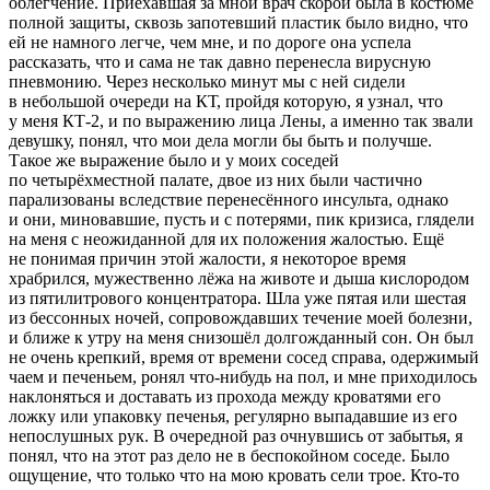
облегчение. Приехавшая за мной врач скорой была в костюме
полной защиты, сквозь запотевший пластик было видно, что
ей не намного легче, чем мне, и по дороге она успела
рассказать, что и сама не так давно перенесла вирусную
пневмонию. Через несколько минут мы с ней сидели
в небольшой очереди на КТ, пройдя которую, я узнал, что
у меня КТ-2, и по выражению лица Лены, а именно так звали
девушку, понял, что мои дела могли бы быть и получше.
Такое же выражение было и у моих соседей
по четырёхместной палате, двое из них были частично
парализованы вследствие перенесённого инсульта, однако
и они, миновавшие, пусть и с потерями, пик кризиса, глядели
на меня с неожиданной для их положения жалостью. Ещё
не понимая причин этой жалости, я некоторое время
храбрился, мужественно лёжа на животе и дыша кислородом
из пятилитрового концентратора. Шла уже пятая или шестая
из бессонных ночей, сопровождавших течение моей болезни,
и ближе к утру на меня снизошёл долгожданный сон. Он был
не очень крепкий, время от времени сосед справа, одержимый
чаем и печеньем, ронял что-нибудь на пол, и мне приходилось
наклоняться и доставать из прохода между кроватями его
ложку или упаковку печенья, регулярно выпадавшие из его
непослушных рук. В очередной раз очнувшись от забытья, я
понял, что на этот раз дело не в беспокойном соседе. Было
ощущение, что только что на мою кровать сели трое. Кто-то