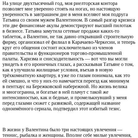
На улице двухтысячный год, моя риелторская контора
позволяет мне уверенно стоять на ногах, но настоящую
уверенность в завтрашнем дне в меня вселяют моя подруга
Татьяна со своим мужем Валентином. В самый разгар кризиса
эти две финансовые акулы демонстрируют высший пилотаж
в бизнесе. Татьяна замутила сетевые продажи каких-то
таблет
ок, а Валентин, не так давно открывший строительную
фирму, организовал её филиал в Карачаево-Черкесии, и теперь
круг его общения состоит исключительно из
член
ов
правительства и функционеров торгово-промышленной
палаты. Харизма и снисходительность — вот что вы могли
увидеть в его ироничных глазах, а рассказывая Татьяне о том,
как я улучшила жилищные условия, въехав в новую
трёхкомнатную квартиру, я уже по глазам понимала, как это
ей смешно, и что у них-то намечается переезд как минимум
в пентхаус на Бережковской набережной. Но жизнь велика
и многогранна, и богатые в ней плачут с такой же
интенсивностью, как и бедные, и промелькнувший у меня
перед глазами сюжет с развязкой, содержащей название
одноимённого сериала, подтвердил этот избитый тезис.
В жизни у Валентина было три настоящих увлечения —
теннис, рыбалка и женщины. Вполне себе милые увлечения,