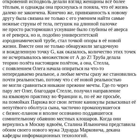
откровений исподволь делали взгляд женщины всё более
тёплым, и однажды она проснулась и поняла, что её жизнь
далеко не закончена. Конечно же, привязанность к новому
другу была связана не только с его умением найти самые
нежные струны её тела, петушок на длинной палочке
не просто растормошил уснувшие было глубины её аверса
и её реверса, но и, подобно университетской
аэродинамической трубе, стал точкой опоры в её новой
жизни. Вместе они не только обнаружили загадочную
и вожделенную точку G, как оказалось, количество этих точек
не исчерпывалось множеством от A до Z! Труба делала
теорию полёта настоящим полётом, а она, Стелла,
с появлением Олега начала опираться на что-то
непередаваемо реальное, а любые мечты сразу же становились
почти реальностью, потому что с её новой реальностью
не могли сравниться никакие прежние мечты. Где-то через
пару лет Олег, благодаря Стелле, получил направление
на языковую практику во Франции и, по её же просьбе,
на помойках Парижа все свои
летн
ие каникулы разыскивал её
непутёвого оболтуса сына, частично промахнувшегося
с бизнес-планом и вполне осознанно поддавшегося
сомнительному обаянию местных клошаров. Когда они
вернулись в Москву вдвоём, Сталина Ильинична представила
обоим своего нового мужа Эдуарда Марковича, декана
кафедры информационных технологий.