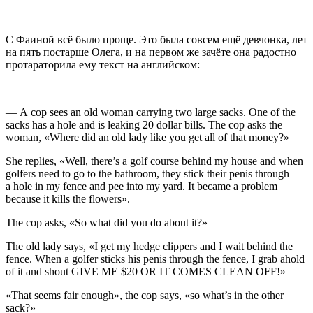
С Фаиной всё было проще. Это была совсем ещё девчонка, лет
на пять постарше Олега, и на первом же зачёте она радостно
протараторила ему текст на английском:
— A cop sees an old woman carrying two large sacks. One of the
sacks has a hole and is leaking 20 dollar bills. The cop asks the
woman, «Where did an old lady like you get all of that money?»
She replies, «Well, there’s a golf course behind my house and when
golfers need to go to the bathroom, they stick their penis through
a hole in my fence and pee into my yard. It became a problem
because it kills the flowers».
The cop asks, «So what did you do about it?»
The old lady says, «I get my hedge clippers and I wait behind the
fence. When a golfer sticks his penis through the fence, I grab ahold
of it and shout GIVE ME $20 OR IT COMES CLEAN OFF!»
«That seems fair enough», the cop says, «so what’s in the other
sack?»