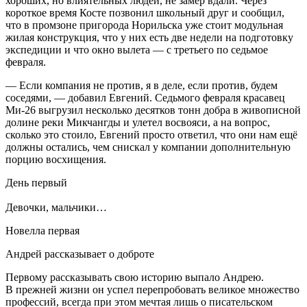
хороших, но влиятельных людей, не замер вдали. Через
короткое время Косте позвонил школьный друг и сообщил,
что в промзоне пригорода Норильска уже стоит модульная
жилая конструкция, что у них есть две недели на подготовку
экспедиции и что окно вылета — с третьего по седьмое
февраля.
— Если компания не против, я в деле, если против, будем
соседями, — добавил Евгений. Седьмого февраля красавец
Ми-26 выгрузил несколько десятков тонн добра в живописной
долине реки Микчангды и улетел восвояси, а на вопрос,
сколько это стоило, Евгений просто ответил, что они нам ещё
должны остались, чем снискал у компании дополнительную
порцию восхищения.
День первый
Девочки, мальчики…
Новелла первая
Андрей рассказывает о доброте
Первому рассказывать свою историю выпало Андрею.
В прежней жизни он успел перепробовать великое множество
профессий, всегда при этом мечтая лишь о писательском