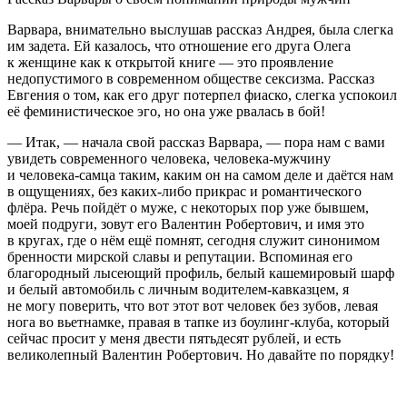
Варвара, внимательно выслушав рассказ Андрея, была слегка
им задета. Ей казалось, что отношение его друга Олега
к женщине как к открытой книге — это проявление
недопустимого в современном обществе
секс
изма. Рассказ
Евгения о том, как его друг потерпел фиаско, слегка успокоил
её феминистическое эго, но она уже рвалась в бой!
— Итак, — начала свой рассказ Варвара, — пора нам с вами
увидеть современного человека, человека-мужчину
и человека-самца таким, каким он на самом деле и даётся нам
в ощущениях, без каких-либо прикрас и романтического
флёра. Речь пойдёт о муже, с некоторых пор уже бывшем,
моей подруги, зовут его Валентин Робертович, и имя это
в кругах, где о нём ещё помнят, сегодня служит синонимом
бренности мирской славы и репутации. Вспоминая его
благородный лысеющий профиль, белый кашемировый шарф
и белый автомобиль с личным водителем-кавказцем, я
не могу поверить, что вот этот вот человек без зубов, левая
нога во вьетнамке, правая в тапке из боулинг-клуба, который
сейчас просит у меня двести пятьдесят рублей, и есть
великолепный Валентин Робертович. Но давайте по порядку!