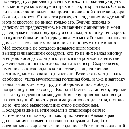
по очереди устраивался у меня в ногах, и я, ожидая увидеть
как минимум консилиум из трёх врачей, открыл глаза. Сквозь
витражное окно палаты на противоположной стене коридора
был виден крест. Я старался разглядеть сидевших между мной
и этим крестом, но видел только его. Будучи довольно
далёким от предрассудков, не связанных с авиацией и моей
дачей, даже в этом полубреду я сознавал, что вижу тень креста
на куполе больничной церквушки. Но меня больше волновало
другое — кто сидит у меня в ногах и почему их не видно…
Моё состояние не осталось незамеченным моими
выздоравливающими соседями, кто-то из них нажал кнопку,
и ещё до восхода солнца я очутился в огромной палате, где
у меня был личный кислородный диспенсер. Скорее всего,
именно его кислорода, в количестве двадцати литров
в минуту, мне не хватало для жизни. Вскоре я начал дышать
свободнее, ушла мучительная головная боль, и уже к завтраку
я был готов к лёгкому труду и обороне, а после обеда,
попросив у нового соседа, Володи П
летн
ёва, тапочки, первый
раз за эту неделю принял душ. К вечеру привезли мои вещи
из злополучной палаты реанимационного отделения, и стало
ясно, что моё выздоровление стало неизбежным.
Последовавшие за этим недели в стационаре сейчас
вспоминаются почему-то, как приключения Адама в раю
до изгнания его вместе со своей подружкой. Так, без
очевидных сегодня, через полгода после болезни осложнений,