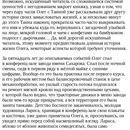
Возможно, искушённый читатель со сложившейся системой
ценностей с негодованием закроет книжку, узнав о том, что
через пару часов Олег с Таиной уже рассказывали друг другу
истории своих замысловатых жизней, а за несколько минут
до этого Таина наконец прекратила часто-часто выкрикивать
его имя и убежала куда-то, вернувшись с загадочной улыбкой
на лице, мокрой головой и чаем с конфетами на бамбуковом
подносе с дырочками… Да, мой дорогой искушённый
читатель, этому моменту предшествовала длинная история
жизни Олега, некоторые аспекты которой требуют уточнения.
За пят
надцат
ь лет до описываемых событий Олег спал
в конференц-зале завода имени Сахарова. Спал после ночной
смены, сидя в первом ряду в жёлтой майке с синими
цифрами. Вообще-то это была практика после первого курса,
и его рабочим местом был балансировочный станок в цехе
механообработки, но ушлый староста потока подписался
на ремонт мягкой кровли над производственными цехами,
с которой было видно, что тракторные движки в меню завода
были чем-то вроде прикрытия, а вся территория его была
занята танками. Детство босоногое заканчивалось, молодая
художница Лариса, хранящая в конференц-зале свои плакаты
и кисточки, уже давно приметила Олега, и, проснувшись, он
увидел прямо перед собой насмешливый взгляд. Лариса,
яблоко от яблони живописи семидесятых, была само