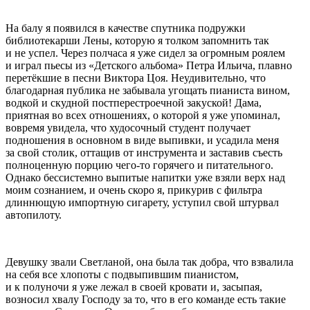
На балу я появился в качестве спутника подружки
библиотекарши Лены, которую я толком запомнить так
и не успел. Через полчаса я уже сидел за огромным роялем
и играл пьесы из «Детского альбома» Петра Ильича, плавно
перетёкшие в песни Виктора Цоя. Неудивительно, что
благодарная публика не забывала угощать пианиста
вино
м,
водкой и скудной постперестроечной закуской! Дама,
приятная во всех отношениях, о которой я уже упоминал,
вовремя увидела, что худосочный студент получает
подношения в основном в виде выпивки, и усадила меня
за свой столик, оттащив от инструмента и заставив съесть
полноценную порцию чего-то горячего и питательного.
Однако бессистемно выпитые напитки уже взяли верх над
моим сознанием, и очень скоро я, прикурив с фильтра
длиннющую импортную
сигар
ету, уступил свой штурвал
автопилоту.
Девушку звали Светланой, она была так добра, что взвалила
на себя все хлопоты с подвыпившим пианистом,
и к полуночи я уже лежал в своей кровати и, засыпая,
возносил хвалу Господу за то, что в его команде есть такие