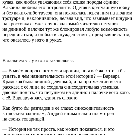
худая, как любая уважающая себя кошка породы сфинкс,
Альбина любила его потроллить. Одетая в кратчайшую юбку
и без каких-либо трусов, она появлялась перед ним на людном
тротуаре и, наклонившись, делала вид, что завязывает шнурки
на кроссовках. Уже заочно знакомый читателю петушок
на длинной палочке тут же блокировал любую возможность
передвигаться, и он был вынужден стоять, прикрывшись тем,
что оказалось у него в руках.
В дальнем углу кто-то закашлялся.
— В моём вопросе нет места иронии, но я всё же хотела бы
узнать, в чём назидательность этой истории? — Варвара
Крамская была видной девушкой, и на протяжении всего
рассказа с её лица не сходила снисходительная усмешка,
дающая понять, что петушком на длинной палочке кого-кого,
а её, Варвару-красу, удивить сложно.
Как будто бы разглядев в её глазах снисходительность
к плоским задницам, Андрей внимательно посмотрел
на своих товарищей.
— История не так проста, как может показаться, и это
подтверждается многими русскими пословицами,