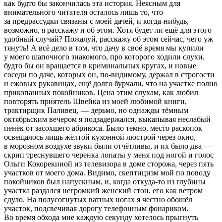
как будто бы закончилась эта история. Неясным для
внимательного читателя осталось лишь то, что
за предрассудки связаны с моей дачей, и когда-нибудь,
возможно, я расскажу и об этом. Хотя будет ли ещё для этого
удобный случай? Пожалуй, расскажу об этом сейчас, чего уж
тянуть! А всё дело в том, что дачу в своё время мы купили
у моего шапочного знакомого, про которого ходили слухи,
будто бы он вращается в криминальных кругах, и новые
соседи по даче, которых он, по-видимому, держал в строгости
и ежовых рукавицах, ещё долго бурчали, что на участке полно
прикопанных покойников. Цена этим слухам, как любил
повторять приятель Швейка из моей любимой книги,
трактирщик Паливец, — дерьмо, но однажды тёмным
октябрьским вечером я подзадержался, выкапывая неслабый
пенёк от засохшего абрикоса. Было темно, место раскопок
освещалось лишь жёлтой кухонной люстрой через окно,
в морозном воздухе звуки были отчётливы, и их было два —
скрип треснувшего черенка лопаты у меня под ногой и голос
Ольги Кокорекиной из телевизора в доме сторожа, через пять
участков от моего дома. Видимо, скептицизм мой по поводу
покойников был напускным, и, когда откуда-то из глубины
участка раздался негромкий женский стон, его как ветром
сдуло. На полусогнутых ватных ногах я честно обошёл
участок, подсвечивая дорогу телефонным фонариком.
Во время обхода мне каждую секунду хотелось прыгнуть