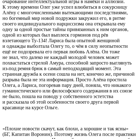
очарование интеллектуальной игры в намёки и аллюзии.
К этому времени Олег уже успел влюбиться в сокурсницу
Алёну с многочисленными вытекающими последствиями,
но богемный мир новой подружки закружил его, в ритме
своего индивидуального нарциссизма она открывала ему
одну за одной простые тайны привязанных к ним органов,
одной из которых был выплеск гормонов под рёв
взлетающего Ту-134! Лариса была опытной женщиной
и однажды выболтала Олегу то, о чём в силу неопытности
ещё не подозревала его первая любовь Алёна. Он тоже
не знал, что далеко не каждый молодой человек может
похвастаться стрелой Амура, способной запросто выглянуть
из-под ремня брюк в самый неподходящий момент. Эта
странная дружба к осени сошла на нет, конечно же, причиной
разрыва была не эта информация. Просто Алёна простила
Олега, а Лариса, погоревав пару дней, поняла, что никакого
гуманистического или философского содержания в их союзе
не было, пошла на поводу у собственного эстетства
и рассказала об этой особенности своего друга первой
красавице на курсе Ольге.
«Плохие новости скачут, как блохи, а хорошие и так ясны»
(БГ, Капитан Воронин). Поэтому жизнь Олега после практики