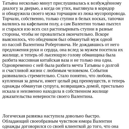
Татьяна несколько минут прислушивалась к возбуждённому
диалогу за дверью, а когда он утих, выглянула в коридор
и обнаружила своего мужа торчащим из люка мусоропровода.
Торчали, собственно, только ступни в белых носках, тапочки
валялись на кафельном полу, а сам Валентин только пыхтел
и старался изо всех сил растопыривать ступни в разные
стороны, чтобы не провалиться окончательно. Вскоре
выяснилось, что обидчиком был обманутый муж одной
из пассий Валентина Робертовича. Не дождавшись от него
предложения руки и сердца, она вслед за мужем посетила их
жилище, и теперь об лысеющую голову обманщика была
разбита массивная китайская ваза и не только она одна.
Одновременно с ней была разбита мечта Татьяны о долгой
и счастливой жизни с любимым человеком. События
развивались стремительно. Стало понятно, что любовь,
купленная за деньги, имеет целый ряд преимуществ, и теперь
однажды обманутая супруга, возвращаясь домой, пристально
искала и неизменно находила в собственном жилище
доказательства неверности своего Валентина.
Логическая развязка наступила довольно быстро.
Обладающий своеобразным чувством юмора Валентин
однажды договорился со своей клиенткой до того, что она