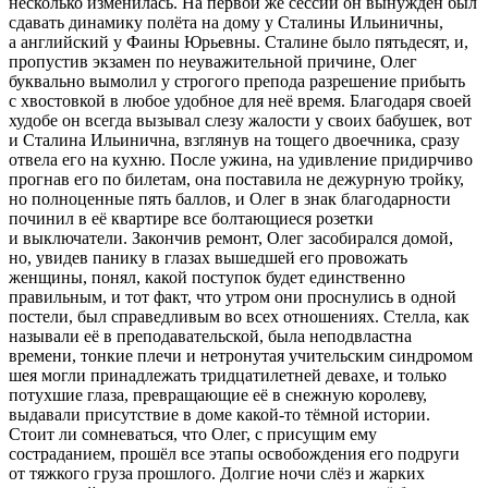
несколько изменилась. На первой же сессии он вынужден был
сдавать динамику полёта на дому у Сталины Ильиничны,
а английский у Фаины Юрьевны. Сталине было пятьдесят, и,
пропустив экзамен по неуважительной причине, Олег
буквально вымолил у строгого препода разрешение прибыть
с хвостовкой в любое удобное для неё время. Благодаря своей
худобе он всегда вызывал слезу жалости у своих бабушек, вот
и Сталина Ильинична, взглянув на тощего двоечника, сразу
отвела его на кухню. После ужина, на удивление придирчиво
прогнав его по билетам, она поставила не дежурную тройку,
но полноценные пять баллов, и Олег в знак благодарности
починил в её квартире все болтающиеся розетки
и выключатели. Закончив ремонт, Олег засобирался домой,
но, увидев панику в глазах вышедшей его провожать
женщины, понял, какой поступок будет единственно
правильным, и тот факт, что утром они проснулись в одной
постели, был справедливым во всех отношениях. Стелла, как
называли её в преподавательской, была неподвластна
времени, тонкие плечи и нетронутая учительским синдромом
шея могли принадлежать тридцат
илетн
ей девахе, и только
потухшие глаза, превращающие её в снежную королеву,
выдавали присутствие в доме какой-то тёмной истории.
Стоит ли сомневаться, что Олег, с присущим ему
состраданием, прошёл все этапы освобождения его подруги
от тяжкого груза прошлого. Долгие ночи слёз и жарких