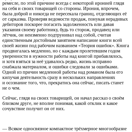
ремесле, по этой причине всегда с некоторой иронией глядя
на себя и своих товарищей со стороны. Ирония, впрочем,
была доброй и никогда не пересекала границ, отделяющих её
от сарказма. Проверяя ведомости продаж, понукая нерадивых
дебиторов поскорее погасить задолженность или давая
указания своему работнику, будь то сторож, продавец или
лётчик, он неизменно подтрунивал над собой, считая
единственным достойным занятием написание книги всей
своей жизни под рабочим названием «Теория ошибок». Книга
продвигалась медленно, но с каждым пролетевшим годом
уверенности в нужности работы над книгой прибавлялось,
и хотя взяться за неё удавалось редко, жизнь исправно
снабжала материалом, и ошибки следовали за ошибками.
Одной из причин медленной работы над романом была его
кипучая деятельность сразу в нескольких направлениях
и осознание того, что, прекратись она сейчас, писать станет
не о чем.
Сейчас, глядя на своих товарищей, он начал рассказ о своём
близком друге, не вполне понимая, какой отклик и какое
сочувствие получит он от них.
— Всякое односвязное компактное трёхмерное многообразие