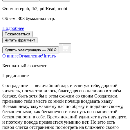
Формат:
epub, fb2, pdfRead, mobi
Объем:
308
бумажных стр.
Подробнее
Пожаловаться
Читать фрагмент
Купить
электронную — 200 ₽
О книге
Оглавление
Читать
Бесплатный фрагмент
Предисловие
Сострадание — величайший дар, и если уж тебе, дорогой
читатель, посчастливилось, благодаря его наличию в твоём
багаже, быть хотя бы в этом схожим со своим Создателем,
призываю тебя вместе со мной почаще воздавать хвалу
Всевышнему, задумавшему нас по образу и подобию своему,
бесконечными, как бесконечен и сам путь осознания этой
бесконечности в себе. Время исканий удлиняет путь ищущего,
и поэтому повода предаваться унынию нет. Но зато есть
повод слегка отстранённо посмотреть на ближнего своего