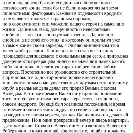
и не знаю, довели бы они его до такого болезненного
логического конца, если бы не были подкреплены тремя
личностными факторами. Каждый в отдельности вроде бы
и не является таким уж страшным пороком,
но в совокупности они уложили нашего героя на самое дно
жизни. Длинный язык, доверчивость и невероятный
снобизм — вот эти злополучные качества. Да, именно
снобизм, а не зелёного змия, к которому он прильнул уже
в самом конце своей карьеры, я считаю
вино
вником этой
маленькой трагедии. Теннис для него стал всего лишь
площадкой для знакомств с сильными мира сего, а природная
доверчивость превращала ничего не значащий намёк какого-
либо чиновника в железную гарантию решения любого
вопроса. Постепенно всё руководство его строительной
фирмой было в одностороннем порядке делегировано
многочисленным и могущественным друзьям по теннисному
клубу, а реальные дела делал его прораб Ванька с замом
Ахмедом. В это же время к Валентину пришло понимание
того, что услуги интимного характера стоят, в сущности,
совсем недорого. Он ещё был хозяином положения, и время
от времени одна из моих подруг по секрету сообщала, что
разводится со своим мужем, так как Валик вот-вот сделает ей
предложение. Но в один прекрасный вечер в дверь квартиры,
где проживали Татьяна с Валентином, позвонили. Валентин
Робертович, в красивом шёлковом халате, пошёл открывать.