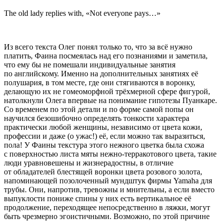
The old lady replies with, «Not everyone pays…»
Из всего текста Олег понял только то, что за всё нужно
платить, Фаина посмеялась над его познаниями и заметила,
что ему бы не помешали индивидуальные занятия
по английскому. Именно на дополнительных занятиях её
полушария, в том месте, где они стягиваются в воронку,
делающую их не гомеоморфной трёхмерной сфере фигурой,
натолкнули Олега впервые на понимание гипотезы Пуанкаре.
Со временем по этой детали и по форме самой попы он
научился безошибочно определять тонкости характера
практически любой женщины, независимо от цвета кожи,
профессии и даже (о ужас!) её, если можно так выразиться,
пола! У Фаины текстура этого нежного цветка была схожа
с поверхностью листа мяты нежно-терракотового цвета, такие
люди уравновешены и жизнерадостны, в отличие
от обладателей блестящей воронки цвета розового золота,
напоминающей позолоченный мундштук фирмы Yamaha для
трубы. Они, напротив, тревожны и мнительны, а если вместо
выпуклости пониже спины у них есть вертикальное её
продолжение, переходящее непосредственно в ляжки, могут
быть чрезмерно эгоистичными. Возможно, по этой причине