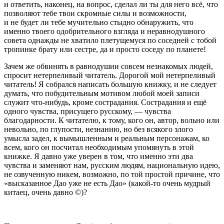
и ответить, наконец, на вопрос, сделал ли ты для него всё, что
позволяют тебе твои скромные силы и возможности,
и не будет ли тебе мучительно стыдно обнаружить, что
именно твоего одобрительного взгляда и неравнодушного
совета однажды не хватило плетущемуся по соседней с тобой
тропинке брату или сестре, да и просто соседу по планете!
Зачем же обвинять в равнодушии совсем незнакомых людей,
спросит нетерпеливый читатель. Дорогой мой нетерпеливый
читатель! Я собрался написать большую книжку, и не следует
думать, что побудительным мотивом любой моей записи
служит что-нибудь, кроме сострадания. Сострадания и ещё
одного чувства, присущего русскому, — чувства
благодарности. К читателю, к тому, кого он, автор, вольно или
невольно, по глупости, незнанию, но без всякого злого
умысла задел, к вымышленным и реальным персонажам, ко
всем, кого он посчитал необходимым упомянуть в этой
книжке. Я давно уже уверен в том, что именно эти два
чувства и заменяют нам, русским людям,
нацио
нальную идею,
не озвученную никем, возможно, по той простой причине, что
«высказанное Дао уже не есть Дао» (какой-то очень мудрый
китаец, очень давно ©)?