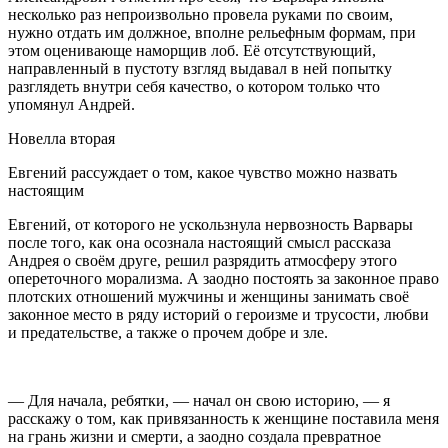
несколько раз непроизвольно провела руками по своим,
нужно отдать им должное, вполне рельефным формам, при
этом оценивающе наморщив лоб. Её отсутствующий,
направленный в пустоту взгляд выдавал в ней попытку
разглядеть внутри себя качество, о котором только что
упомянул Андрей.
Новелла вторая
Евгений рассуждает о том, какое чувство можно назвать
настоящим
Евгений, от которого не ускользнула нервозность Варвары
после того, как она осознала настоящий смысл рассказа
Андрея о своём друге, решил разрядить атмосферу этого
опереточного морализма. А заодно постоять за законное право
плотских отношений мужчины и женщины занимать своё
законное место в ряду историй о героизме и трусости, любви
и предательстве, а также о прочем добре и зле.
— Для начала, ребятки, — начал он свою историю, — я
расскажу о том, как привязанность к женщине поставила меня
на грань жизни и смерти, а заодно создала превратное