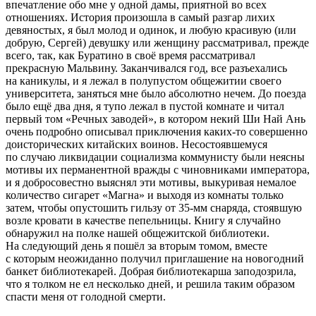
впечатление обо мне у одной дамы, приятной во всех
отношениях. История произошла в самый разгар лихих
девяностых, я был молод и одинок, и любую красивую (или
добрую, Сергей) девушку или женщину рассматривал, прежде
всего, так, как Буратино в своё время рассматривал
прекрасную Мальвину. Заканчивался год, все разъехались
на каникулы, и я лежал в полупустом общежитии своего
университета, заняться мне было абсолютно нечем. До поезда
было ещё два дня, я тупо лежал в пустой комнате и читал
первый том «Речных заводей», в котором некий Ши Най Ань
очень подробно описывал приключения каких-то совершенно
доисторических китайских воинов. Несостоявшемуся
по случаю ликвидации социализма коммунисту были неясны
мотивы их перманентной вражды с чиновниками императора,
и я добросовестно выяснял эти мотивы, выкуривая немалое
количество сигарет «Магна» и выходя из комнаты только
затем, чтобы опустошить гильзу от 35-мм снаряда, стоявшую
возле кровати в качестве пепельницы. Книгу я случайно
обнаружил на полке нашей общежитской библиотеки.
На следующий день я пошёл за вторым томом, вместе
с которым неожиданно получил приглашение на новогодний
банкет библиотекарей. Добрая библиотекарша заподозрила,
что я толком не ел несколько дней, и решила таким образом
спасти меня от голодной смерти.