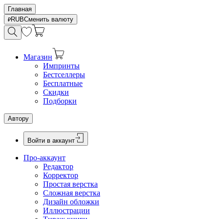
Главная
RUB
Сменить валюту
Магазин
Импринты
Бестселлеры
Бесплатные
Скидки
Подборки
Автору
Войти в аккаунт
Про-аккаунт
Редактор
Корректор
Простая верстка
Сложная верстка
Дизайн обложки
Иллюстрации