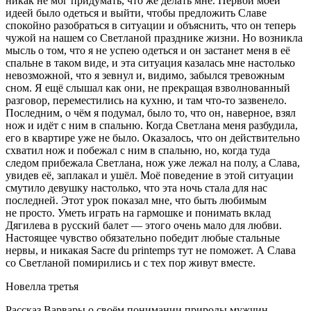
никак не мог придумать, что же делать мне. Первой моей
идеей было одеться и выйти, чтобы предложить Славе
спокойно разобраться в ситуации и объяснить, что он теперь
чужой на нашем со Светланой празднике жизни. Но возникла
мысль о том, что я не успею одеться и он застанет меня в её
спальне в таком виде, и эта ситуация казалась мне настолько
невозможной, что я зевнул и, видимо, забылся тревожным
сном. Я ещё слышал как они, не прекращая взволнованный
разговор, переместились на кухню, и там что-то зазвенело.
Последним, о чём я подумал, было то, что он, наверное, взял
нож и идёт с ним в спальню. Когда Светлана меня разбудила,
его в квартире уже не было. Оказалось, что он действительно
схватил нож и побежал с ним в спальню, но, когда туда
следом прибежала Светлана, нож уже лежал на полу, а Слава,
увидев её, заплакал и ушёл. Моё поведение в этой ситуации
смутило девушку настолько, что эта ночь стала для нас
последней. Этот урок показал мне, что быть любимым
не просто. Уметь играть на гармошке и понимать вклад
Дягилева в русский балет — этого очень мало для любви.
Настоящее чувство обязательно победит любые стальные
нервы, и никакая Sacre du printemps тут не поможет. А Слава
со Светланой помирились и с тех пор живут вместе.
Новелла третья
Рассказ Варвары о своём понимании природы мужчин