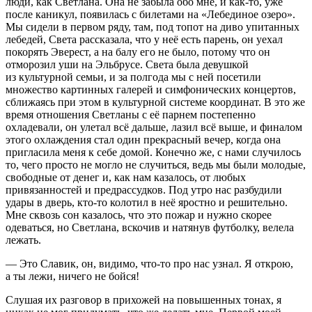
люди, как Светлана. Она не забыла обо мне, и как-то, уже
после каникул, появилась с билетами на «Лебединое озеро».
Мы сидели в первом ряду, там, под топот на диво упитанных
лебедей, Света рассказала, что у неё есть парень, он уехал
покорять Эверест, а на балу его не было, потому что он
отморозил уши на Эльбрусе. Света была девушкой
из культурной семьи, и за полгода мы с ней посетили
множество картинных галерей и симфонических концертов,
сближаясь при этом в культурной системе координат. В это же
время отношения Светланы с её парнем постепенно
охладевали, он улетал всё дальше, лазил всё выше, и финалом
этого охлаждения стал один прекрасный вечер, когда она
пригласила меня к себе домой. Конечно же, с нами случилось
то, чего просто не могло не случиться, ведь мы были молодые,
свободные от денег и, как нам казалось, от любых
привязанностей и предрассудков. Под утро нас разбудили
удары в дверь, кто-то колотил в неё яростно и решительно.
Мне сквозь сон казалось, что это пожар и нужно скорее
одеваться, но Светлана, вскочив и натянув футболку, велела
лежать.
— Это Славик, он, видимо, что-то про нас узнал. Я открою,
а ты лежи, ничего не бойся!
Слушая их разговор в прихожей на повышенных тонах, я