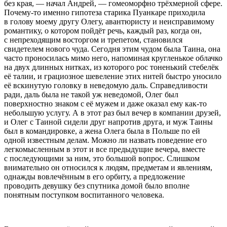
без края, — начал Андрей, — гомеоморфно трёхмерной сфере.
Почему-то именно гипотеза старика Пуанкаре приходила
в голову моему другу Олегу, авантюристу и неисправимому
романтику, о котором пойдёт речь, каждый раз, когда он,
с непреходящим восторгом и трепетом, становился
свидетелем нового чуда. Сегодня этим чудом была Таина, она
часто проносилась мимо него, напоминая кругленькое облачко
на двух длинных нитках, из которого рос тоненький стебелёк
её талии, и грациозное шевеление этих нитей быстро уносило
её вскинутую головку в неведомую даль. Справедливости
ради, даль была не такой уж неведомой, Олег был
поверхностно знаком с её мужем и даже оказал ему как-то
небольшую услугу. А в этот раз был вечер в компании друзей,
и Олег с Таиной сидели друг напротив друга, и муж Таины
был в командировке, а жена Олега была в Польше по ей
одной известным делам. Можно ли назвать поведение его
легкомысленным в этот и все предыдущие вечера, вместе
с последующими за ним, это большой вопрос. Слишком
внимательно он относился к людям, предметам и явлениям,
однажды вовлечённым в его орбиту, а предложение
проводить девушку без спутника домой было вполне
понятным поступком воспитанного человека.