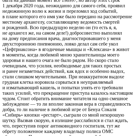
быть на данный момент все 198997, но автор этих строк
1 декабря 2020 года, неожиданно для самого себя, проявил
недюжинную волю к жизни и переломил ход событий,
в плане которого его имя уже было передано на рассмотрение
местному архангелу, составляющему ведомость смертей
и рождений. Всю предыдущую неделю он (то есть я, я,
не архангел же, на самом деле!) добросовестно выполнял
на дому предписания врача, диагностировавшего у меня
двухстороннюю пневмонию, ловко делал сам себе укол
«Цефтриаксона» в ягодичные мышцы и «Клексана» в живот
в моменты, когда любимой мною хранительницы моего
здоровья и нашего очага не было рядом. Но скоро стало
очевидным, что усилия, необходимые для таких простых
и ранее незаметных действий, как вдох и особенно выдох,
стали слишком мучительными. При неаккуратном выдохе
грудная клетка норовила сорваться в неуправляемый
и изматывающий кашель, и попытки унять его требовали
таких усилий, что прекращение приступа казалось настоящим
чудом. Стоит обратить внимание читателя на одно смешное
заблуждение — то ли вполне законная вера в справедливость
добра, то ли наличие в любимой игре от Бенуа Сокаля
«Сибирь» кнопки «рестарт», сыграли со мной нехорошую
шутку. Вызвав скорую, я излишне расслабился и стал ждать,
что, переступив порог анти
ковид
ного госпиталя, тут же
обрету положенное каждому владельцу полиса ОМС