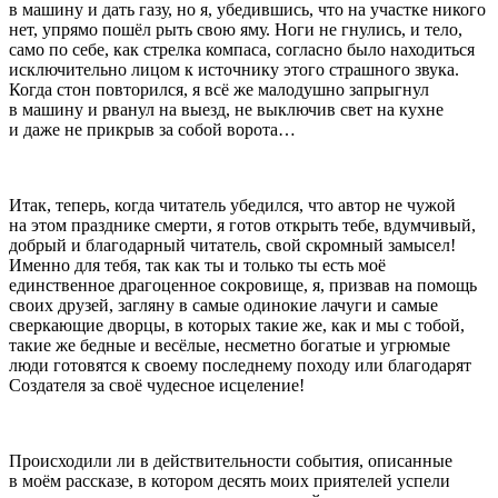
в машину и дать газу, но я, убедившись, что на участке никого
нет, упрямо пошёл рыть свою яму. Ноги не гнулись, и тело,
само по себе, как стрелка компаса, согласно было находиться
исключительно лицом к источнику этого страшного звука.
Когда стон повторился, я всё же малодушно запрыгнул
в машину и рванул на выезд, не выключив свет на кухне
и даже не прикрыв за собой ворота…
Итак, теперь, когда читатель убедился, что автор не чужой
на этом празднике смерти, я готов открыть тебе, вдумчивый,
добрый и благодарный читатель, свой скромный замысел!
Именно для тебя, так как ты и только ты есть моё
единственное драгоценное сокровище, я, призвав на помощь
своих друзей, загляну в самые одинокие лачуги и самые
сверкающие дворцы, в которых такие же, как и мы с тобой,
такие же бедные и весёлые, несметно богатые и угрюмые
люди готовятся к своему последнему походу или благодарят
Создателя за своё чудесное исцеление!
Происходили ли в действительности события, описанные
в моём рассказе, в котором десять моих приятелей успели