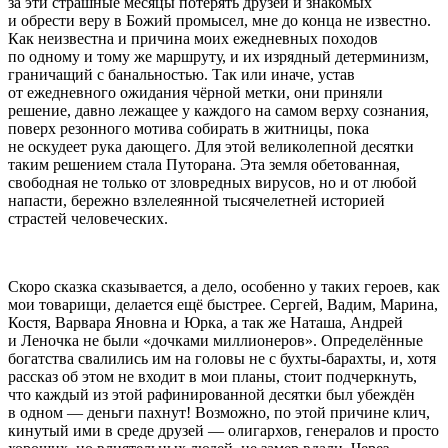
за эти страшные месяцы потерять друзей и знакомых
и обрести веру в Божий промысел, мне до конца не известно.
Как неизвестна и причина моих ежедневных походов
по одному и тому же маршруту, и их изрядный детерминизм,
граничащий с б
анальн
остью. Так или иначе, устав
от ежедневного ожидания чёрной метки, они приняли
решение, давно лежащее у каждого на самом верху сознания,
поверх резонного мотива собирать в житницы, пока
не оскудеет рука дающего. Для этой великолепной десятки
таким решением стала Путорана. Эта земля обетованная,
свободная не только от зловредных вирусов, но и от любой
напасти, бережно взлелеянной тысяче
летн
ей историей
страстей человеческих.
Скоро сказка сказывается, а дело, особенно у таких героев, как
мои товарищи, делается ещё быстрее. Сергей, Вадим, Марина,
Костя, Варвара Яновна и Юрка, а так же Наташа, Андрей
и Леночка не были «дочками миллионеров». Определённые
богатства свалились им на головы не с бухты-барахты, и, хотя
рассказ об этом не входит в мои планы, стоит подчеркнуть,
что каждый из этой рафинированной десятки был убеждён
в одном — деньги пахнут! Возможно, по этой причине клич,
кинутый ими в среде друзей — олигархов, генералов и просто