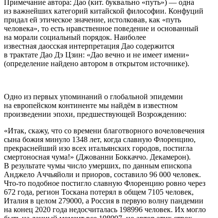
Примечание автора:
Дао
(кит. буквально «путь») — одна
из важнейших категорий китайской философии. Конфуций
придал ей этическое значение, истолковав, как «путь
человека», то есть нравственное поведение и основанный
на морали социальный порядок. Наиболее
известная даосская интерпретация Дао содержится
в трактате Дао Дэ Цзин: «Дао вечно и не имеет имени»
(определение найдено автором в открытом источнике).
Одно из первых упоминаний о глобальной эпидемии
на европейском континенте мы найдём в известном
произведении эпохи, предшествующей Возрождению:
«Итак, скажу, что со времени благотворного вочеловечения
сына божия минуло 1348 лет, когда славную Флоренцию,
прекраснейший изо всех
итальянских городов, постигла
смертоносная чума!» (Джованни Боккаччо. Декамерон).
В результате чумы число умерших, по данным епископа
Анджело Аччьяйоли и приоров, составило 96 000 человек.
Что-то подобное постигло славную Флоренцию ровно через
672 года, регион Тоскана потерял в общем 7105 человек,
Италия в целом 279000, а
Росси
я в первую волну
пандем
ии
на конец 2020 года недосчиталась 198996 человек. Их могло