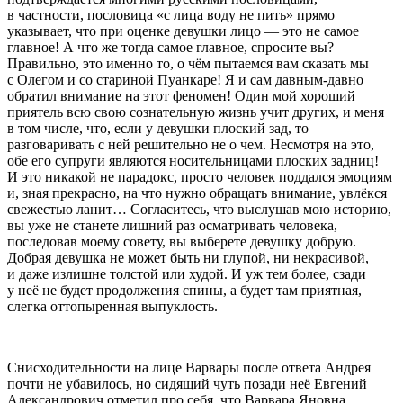
в частности, пословица «с лица воду не пить» прямо
указывает, что при оценке девушки лицо — это не самое
главное! А что же тогда самое главное, спросите вы?
Правильно, это именно то, о чём пытаемся вам сказать мы
с Олегом и со стариной Пуанкаре! Я и сам давным-давно
обратил внимание на этот феномен! Один мой хороший
приятель всю свою сознательную жизнь учит других, и меня
в том числе, что, если у девушки плоский зад, то
разговаривать с ней решительно не о чем. Несмотря на это,
обе его супруги являются носительницами плоских задниц!
И это никакой не парадокс, просто человек поддался эмоциям
и, зная прекрасно, на что нужно обращать внимание, увлёкся
свежестью ланит… Согласитесь, что выслушав мою историю,
вы уже не станете лишний раз осматривать человека,
последовав моему совету, вы выберете девушку добрую.
Добрая девушка не может быть ни глупой, ни некрасивой,
и даже излишне толстой или худой. И уж тем более, сзади
у неё не будет продолжения спины, а будет там приятная,
слегка оттопыренная выпуклость.
Снисходительности на лице Варвары после ответа Андрея
почти не убавилось, но сидящий чуть позади неё Евгений
Александрович отметил про себя, что Варвара Яновна