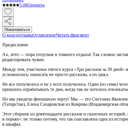
5.0
8
Оценить
Пожаловаться
О книге
отзывы
Оглавление
Читать фрагмент
Предисловие
Ах, лето — пора отпусков и томного отдыха! Так сложно заставл
редактировать чужие.
Между тем, участники пятого курса «Три рассказа за 30 дней» 
усложнилось: написать не просто рассказы, а их цикл.
Не все получилось и не у всех получилось. Один (из семи) ч
пришлось отрабатывать те дни, когда так не хотелось отвлекать
Но мы увидели финишную черту! Мы — это Светлана Яковлева 
(Татарстан), Елена Сахаровская из Коврова (Владимирская облас
Этот сборник из девятнадцати рассказов и сказочных историй
в перьях»: не только потому, что так озаглавлена одна из исто
в шкафах.