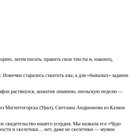
орию, затем писать, править свои тексты и, наконец,
. Новички старались схватить азы, а для «бывалых» задание
марафон растянулся, захватив лишнюю, июльскую неделю —
из Магнитогорска (Урал), Светлана Андрианова из Казани
ое свидетельство нашего усердия. Мы назвали его «Чудо
ранности и скелетики… нет, даже не скелетики — мумии