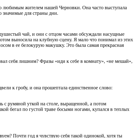
ячо любимым жителем нашей Черновки. Она часто выступала
о значимые для страны дни.
а душистый чай, и они с отцом часами обсуждали насущные
 потом выносила на клубную сцену. Я мало что понимал из этих
носом в ее белокурую макушку. Это была самая прекрасная
вал себя лишним? Фразы «иди к себе в комнату», «не мешай»,
вели к гробу, и она прошептала единственное слово:
чь с румяной уткой на столе, выращенной, а потом
шкой бегал по густой траве босыми ногами, купался в теплых
уем? Почти год я чувствую себя такой одинокой, хотя ты