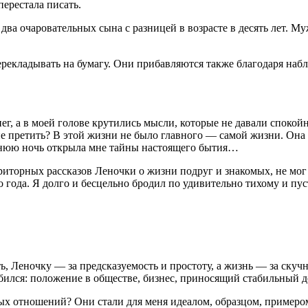
перестала писать.
два очаровательных сына с разницей в возрасте в десять лет. М
ерекладывать на бумагу. Они прибавляются также благодаря наб
ег, а в моей голове крутились мысли, которые не давали спокойн
айне претить? В этой жизни не было главного — самой жизни. Он
днюю ночь открыла мне тайны настоящего бытия…
приторных рассказов Леночки о жизни подруг и знакомых, не мо
о года. Я долго и бесцельно бродил по удивительно тихому и п
ть, Леночку — за предсказуемость и простоту, а жизнь — за скуч
добился: положение в обществе, бизнес, приносящий стабильный 
ых отношений? Они стали для меня идеалом, образцом, примеро