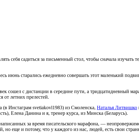
ять себя садиться за письменный стол, чтобы сначала изучать те
весь июнь старались ежедневно совершать этот маленький подвиг
еловек сошел с дистанции в середине пути, а тридцатидневный 
ся от летних прелестей.
(в Инстаграм svetiakovl1983) из Смоленска,
Наталья Литвишко
ть), Елена Данина и я, тренер курса, из Минска (Беларусь).
, написанных за время писательского марафона, — неопровержим
рий, но еще и потому, что у каждого из нас, людей, есть свои ст