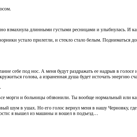
осом.
но взмахнула длинными густыми ресницами и улыбнулась. И как т
ворники устало прилегли, и стекло стало белым. Подниматься домо
тание себе под нос. А меня будут раздражать ее надрыв в голосе 
кружиться голова, а израненная душа будет источать энергию с
.
е морги и больницы обзвонили. Ты вообще нормальный или как
овый шум в ушах. Но его голос вернул меня в нашу Черновку, гд
мости: я вышел из машины и вошел в подъезд…