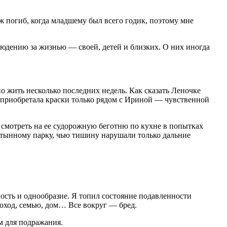
уж погиб, когда младшему был всего годик, поэтому мне
людению за жизнью — своей, детей и близких. О них иногда
о жить несколько последних недель. Как сказать Леночке
а приобретала краски только рядом с Ириной — чувственной
г смотреть на ее судорожную беготню по кухне в попытках
устынному парку, чью тишину нарушали только дальние
ность и однообразие. Я топил состояние подавленности
доход, семью, дом… Все вокруг — бред.
м для подражания.