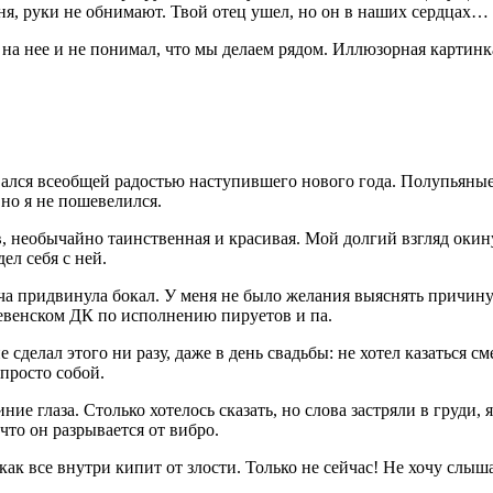
 меня, руки не обнимают. Твой отец ушел, но он в наших сердца
ел на нее и не понимал, что мы делаем рядом. Иллюзорная кар
рвался всеобщей радостью наступившего нового года. Полупьяны
 но я не пошевелился.
, необычайно таинственная и красивая. Мой долгий взгляд окин
ел себя с ней.
лча придвинула бокал. У меня не было желания выяснять причин
ревенском ДК по исполнению пируетов и па.
не сделал этого ни разу, даже в день свадьбы: не хотел казатьс
 просто собой.
ние глаза. Столько хотелось сказать, но слова застряли в груди,
что он разрывается от вибро.
к все внутри кипит от злости. Только не сейчас! Не хочу слыша