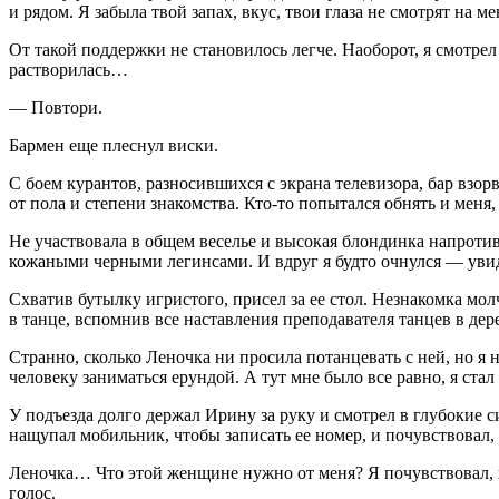
и рядом. Я забыла твой запах, вкус, твои глаза не смотрят на
От такой поддержки не становилось легче. Наоборот, я смотр
растворилась…
— Повтори.
Бармен еще плеснул
виски
.
С боем курантов, разносившихся с экрана телевизора, бар взо
от пола и степени знакомства. Кто-то попытался обнять и меня,
Не участвовала в общем веселье и высокая блондинка напротив
кожаными черными легинсами. И вдруг я будто очнулся — увид
Схватив бутылку игристого, присел за ее стол. Незнакомка мо
в танце, вспомнив все наставления преподавателя танцев в де
Странно, сколько Леночка ни просила потанцевать с ней, но я 
человеку заниматься ерундой. А тут мне было все равно, я стал
У подъезда долго держал Ирину за руку и смотрел в глубокие си
нащупал мобильник, чтобы записать ее номер, и почувствовал, 
Леночка… Что этой женщине нужно от меня? Я почувствовал, ка
голос.