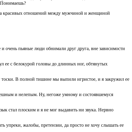
х… Понимаешь?
тинка красивых отношений между мужчиной и женщиной
е и очень пьяные люди обнимали друг друга, вне зависимости
ул ее с белокурой головы до длинных ног, обтянутых
у тоски. В полной тишине мы выпили игристое, и я закружил ее
я смешным и нелепым. Ну, негоже умному и состоявшемуся
 язык стал плоским и я не мог выдавить ни звука. Нервно
ть упреки, жалобы, претензии, да просто не хочу слышать ее