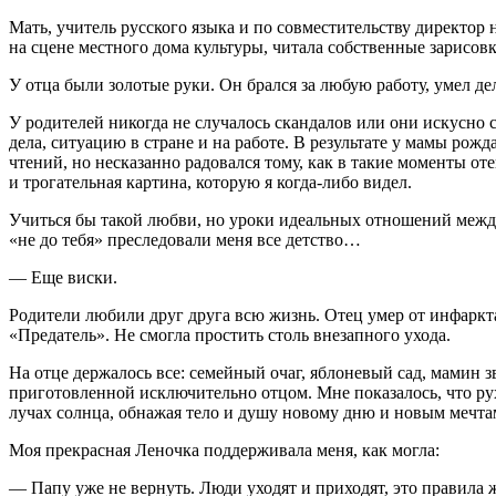
Мать, учитель русского языка и по совместительству директ
на сцене местного дома культуры, читала собственные зарисов
У отца были золотые руки. Он брался за любую работу, умел дела
У родителей никогда не случалось скандалов или они искусно
дела, ситуацию в стране и на работе. В результате у мамы рожд
чтений, но несказанно радовался тому, как в такие моменты о
и трогательная картина, которую я когда-либо видел.
Учиться бы такой любви, но уроки идеальных отношений между
«не до тебя» преследовали меня все детство…
— Еще
виски
.
Родители любили друг друга всю жизнь. Отец умер от инфаркта 
«Предатель». Не смогла простить столь внезапного ухода.
На отце держалось все: семейный очаг, яблоневый сад, мамин 
приготовленной исключительно отцом. Мне показалось, что рух
лучах солнца, обнажая тело и душу новому дню и новым мечта
Моя прекрасная Леночка поддерживала меня, как могла:
— Папу уже не вернуть. Люди уходят и приходят, это правила 