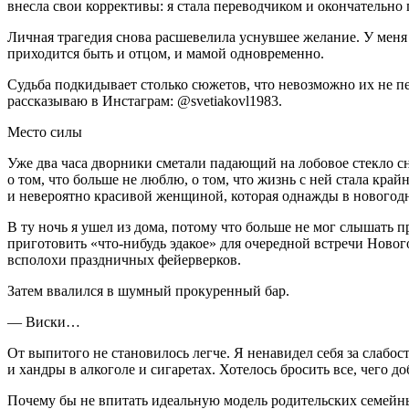
внесла свои коррективы: я стала переводчиком и окончательно 
Личная трагедия снова расшевелила уснувшее желание. У меня 
приходится быть и отцом, и мамой одновременно.
Судьба подкидывает столько сюжетов, что невозможно их не п
рассказываю в Инстаграм: @svetiakovl1983.
Место силы
Уже два часа дворники сметали падающий на лобовое стекло сн
о том, что больше не люблю, о том, что жизнь с ней стала кр
и невероятно красивой женщиной, которая однажды в нового
В ту ночь я ушел из дома, потому что больше не мог слышать 
приготовить «что-нибудь эдакое» для очередной встречи Новог
всполохи праздничных фейерверков.
Затем ввалился в шумный прокуренный бар.
—
Виски
…
От выпитого не становилось легче. Я ненавидел себя за слабос
и хандры в
алкогол
е и
сигар
етах. Хотелось бросить все, чего 
Почему бы не впитать идеальную модель родительских семейн