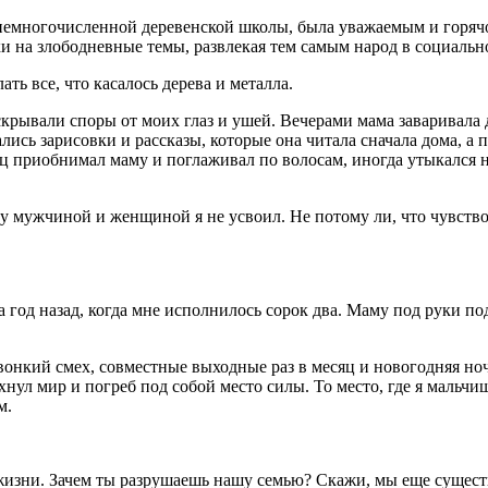
ор немногочисленной деревенской школы, была уважаемым и гор
ки на злободневные темы, развлекая тем самым народ в социальн
ть все, что касалось дерева и металла.
 скрывали споры от моих глаз и ушей. Вечерами мама заваривал
ались зарисовки и рассказы, которые она читала сначала дома, а
тец приобнимал маму и поглаживал по волосам, иногда утыкался 
 мужчиной и женщиной я не усвоил. Не потому ли, что чувство
год назад, когда мне исполнилось сорок два. Маму под руки под
звонкий смех, совместные выходные раз в месяц и новогодняя но
нул мир и погреб под собой место силы. То место, где я мальчи
м.
жизни. Зачем ты разрушаешь нашу семью? Скажи, мы еще существ