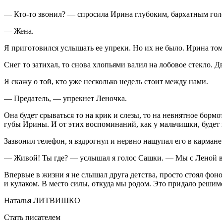
— Кто-то звонил? — спросила Ирина глубоким, бархатным гол
— Жена.
Я приготовился услышать ее упреки. Но их не было. Ирина том
Снег то затихал, то снова хлопьями валил на лобовое стекло. Д
Я скажу о той, кто уже несколько недель стоит между нами.
— Предатель, — упрекнет Леночка.
Она будет срываться то на крик и слезы, то на невнятное бормо
губы Ирины. И от этих воспоминаний, как у мальчишки, будет 
Зазвонил телефон, я вздрогнул и нервно нащупал его в кармане
— Живой! Ты где? — услышал я голос Сашки. — Мы с Леной вс
Впервые в жизни я не слышал друга детства, просто стоял фон
и кулаком. В место силы, откуда мы родом. Это придало реши
Наталья ЛИТВИШКО
Стать писателем