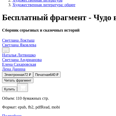
Художественная литература
Художественная литература: общее
Бесплатный фрагмент - Чудо 
Сборник серьезных и сказочных историй
Светлана Локтыш
Светлана Яковлева
...
Наталья Литвишко
Светлана Андрианова
Елена Сахаровская
Лена Данина
Электронная
72
₽
Печатная
640
₽
Читать фрагмент
Купить
Объем:
110
бумажных стр.
Формат:
epub, fb2, pdfRead, mobi
Подробнее