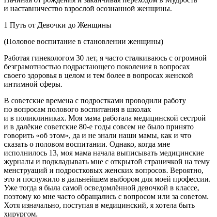
и наставничество взрослой осознанной женщины.
1 Путь от Девочки до Женщины
(Половое воспитание в становлении женщины)
Работая гинекологом 30 лет, я часто сталкиваюсь с огромной
безграмотностью подрастающего поколения в вопросах
своего здоровья в целом и тем более в вопросах женской
интимной сферы.
В советские времена с
подрост
ками проводили работу
по вопросам полового воспитания в школах
и в поликлиниках. Моя мама работала медицинской сестрой
и в далёкие советские 80-е годы совсем не было принято
говорить «об этом», да и не знали наши мамы, как и что
сказать о половом воспитании. Однако, когда мне
исполнилось 13, моя мама начала выписывать медицинские
журналы и подкладывать мне с открытой страничкой на тему
менструаций и
подрост
ковых женских вопросов. Вероятно,
это и послужило в дальнейшем выбором для моей профессии.
Уже тогда я была самой осведомлённой девочкой в классе,
поэтому ко мне часто обращались с вопросом или за советом.
Хотя изначально, поступая в медицинский, я хотела быть
хирургом.