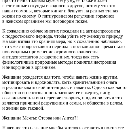
просто непостижимы мужскому уму, её также кидает
в считанные секунды из одного в другое, потому что это
наши гормоны, которые кипят и бушуют на разных этапах
жизни по своему. О пятиуровневом регуляции гормонов
в женском организме мы поговорим позже.
К сожалению сейчас многих посадили на антидепрессанты
с
подрост
кового периода, чтобы убить эту женскую природу.
На мой взгляд это крайняя мера, но к сожалению наблюдаю,
что уже с
подрост
кового периода в пост
ковид
ное время стало
новомодным применение огромного количества
антидепрессантов лекарственных, тогда как есть
физиологичные природные методы поднятия настроения
и эндорфинов в организме.
Женщина рождается для того, чтобы давать жизнь другим,
мотивировать и вдохновлять, быть хранительницей очага
и реализовывать свой потенциал, и таланты. Однако как часто
общество и неосознанность загоняет ее в жертву, вину,
созависимость и она перестает творить, и вдохновлять и это
является причиной разрушения и семьи, и общества в целом,
и жизни как таковой.
Женщина Мечты: Стерва или Ангел?!
Наверное это название мне бы хотелось оставить в подтексте,