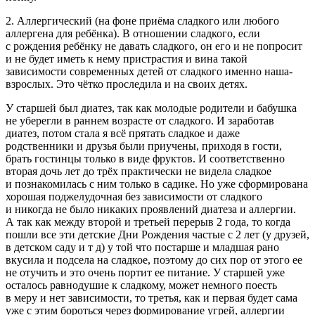
2. Аллергический (на фоне приёма сладкого или любого
аллергена для ребёнка). В отношении сладкого, если
с рождения ребёнку не давать сладкого, он его и не попросит
и не будет иметь к нему пристрастия и вина такой
зависимости современных детей от сладкого именно наша-
взрослых. Это чётко проследила и на своих детях.
У старшей был диатез, так как молодые родители и бабушка
не уберегли в раннем возрасте от сладкого. И заработав
диатез, потом стала я всё прятать сладкое и даже
родственники и друзья были приучены, приходя в гости,
брать гостинцы только в виде фруктов. И соответственно
вторая дочь лет до трёх практически не видела сладкое
и познакомилась с ним только в садике. Но уже сформирована
хорошая поджелудочная без зависимости от сладкого
и никогда не было никаких проявлений диатеза и аллергии.
А так как между второй и третьей перерыв 2 года, то когда
пошли все эти детские Дни Рождения частые с 2 лет (у друзей,
в детском саду и т д) у той что постарше и младшая рано
вкусила и подсела на сладкое, поэтому до сих пор от этого ее
не отучить и это очень портит ее питание. У старшей уже
осталось равнодушие к сладкому, может немного поесть
в меру и нет зависимости, то третья, как и первая будет сама
уже с этим бороться через формирование угрей, аллергии