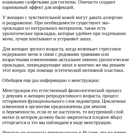
влажными салфетками для гигиены. Оничасто создают
парниковый эффект для инфекций.
У женщин с чувствительной кожей могут давать аллергию
и раздражение. При необходимости существуют эко-
прокладки из натуральных материалов, также есть
урологические прокладки, которые удобнее при подтекании
мочи, лучше впитывают и устраняют запах.
Для женщин зрелого возраста, когда возникает стрессовое
недержание мочи в связи с родовыми травмами или
возрастными изменениями актуальнее именно урологические
прокладки, ликвидирующие запах и конечно же мы решаем
этот вопрос при помощи эстетической интимной пластики.
Обобщим еще раз информацию о менструации:
Менструация
-это естественный физиологический процесс
у девушек и женщин репродуктивного возраста, процесс
отторжения функционального слоя эндометрия. Цикличные
изменения в организме предназначены для зачатия
и беременности, если ее не наступило, то внутренний слой
матки (в котором должно было закрепиться плодное яйцо)
отторгается и это мы наблюдаем в виде менструации.
Никогда не понимала терминологию в
Ислам
е, что во время