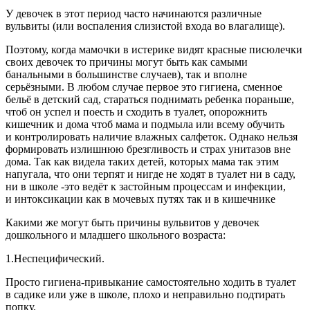
У девочек в этот период часто начинаются различные
вульвиты (или воспаления слизистой входа во
влагалищ
е).
Поэтому, когда мамочки в истерике видят красные писюлечки
своих девочек то причины могут быть как самыми
б
анальн
ыми в большинстве случаев), так и вполне
серьёзными. В любом случае первое это гигиена, сменное
бельё в детский сад, стараться поднимать ребенка пораньше,
чтоб он успел и поесть и сходить в туалет, опорожнить
кишечник и дома чтоб мама и подмыла или всему обучить
и контролировать наличие влажных салфеток. Однако нельзя
формировать излишнюю брезгливость и страх унитазов вне
дома. Так как видела таких детей, которых мама так этим
напугала, что они терпят и нигде не ходят в туалет ни в саду,
ни в школе -это ведёт к застойным процессам и инфекции,
и интоксикации как в мочевых путях так и в кишечнике
Какими же могут быть причины вульвитов у девочек
дошкольного и младшего школьного возраста:
1.Неспецифический.
Просто гигиена-привыкание самостоятельно ходить в туалет
в садике или уже в школе, плохо и неправильно подтирать
попку.