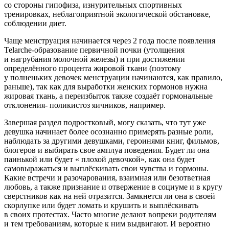
со стороны гипофиза, изнурительных спортивных
тренировках, неблагоприятной экологической обстановке,
соблюдении диет.
Чаще менструация начинается через 2 года после появления
Telarche-образование первичной почки (утолщения
и нагрубания молочной железы) и при достижении
определённого процента жировой ткани (поэтому
у полненьких девочек менструации начинаются, как правило,
раньше), так как для выработки женских гормонов нужна
жировая ткань, а переизбыток также создаёт гормональные
отклонения- поликистоз яичников, например.
Завершая раздел
подрост
ковый, могу сказать, что тут уже
девушка начинает более осознанно примерять разные роли,
наблюдать за другими девушками,
героин
ями книг, фильмов,
блогеров и выбирать свое амплуа поведения. Будет ли она
паинькой или будет « плохой девочкой», как она будет
самовыражаться и выплёскивать свои чувства и гормоны.
Какие встречи и разочарования, взаимная или безответная
любовь, а также признание и отвержение в социуме и в кругу
сверстников как на ней отразится. Замкнется ли она в своей
скорлупке или будет ломать и крушить и выплёскивать
в своих протестах. Часто многие делают вопреки родителям
и тем требованиям, которые к ним выдвигают. И вероятно