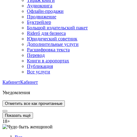
Тираж книги
Аудиокнига
Офлайн-продажи
Продвижение
Буктрейлер
Большой издательский пакет
Rideró для бизнеса
Юридический советник
Дополнительные услуги
Расшифровка текста
Перевод
Книги в аэропортах
Публикация
Все услуги
Кабинет
Кабинет
Уведомления
Отметить все как прочитанные
Показать ещё
18
+