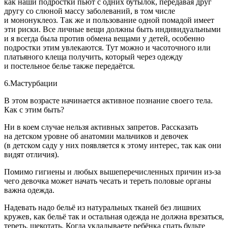
как наши
подрост
ки пьют с одних бутылок, передавая друг
другу со слюной массу заболеваний, в том числе
и мононуклеоз. Так же и пользование одной помадой имеет
эти риски. Все личные вещи должны быть индивидуальными
и я всегда была против обмена вещами у детей, особенно
подрост
ки этим увлекаются. Тут можно и часоточного или
платьяного клеща получить, который через одежду
и постельное белье также передаётся.
6.Мастурбации
В этом возрасте начинается активное познание своего тела.
Как с этим быть?
Ни в коем случае нельзя активных запретов. Рассказать
на детском уровне об анатомии мальчиков и девочек
(в детском саду у них появляется к этому интерес, так как они
видят отличия).
Помимо гигиены и любых вышеперечисленных причин из-за
чего девочка может начать чесать и тереть половые органы
важна одежда.
Надевать надо бельё из натуральных тканей без лишних
кружев, как бельё так и остальная одежда не должна врезаться,
тереть, щекотать. Когда укладываете ребёнка спать будьте