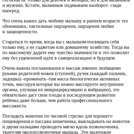
и мужчин. Кстати, мальчиков подмываем наоборот- сзади
наперед.
Что очень важно дать любому малышу в раннем возрасте это
обнимашки, тактильные ощущения, ощущения любви
и защищенности.
Стараться то время, когда вы с малышом-посвящать себя
только ему, а не гаджетам или домашнему хозяйству. Тогда вы
по максимуму дадите ему чувство значимости и это позволит
ему без
ущемл
ений идти в самореализацию в будущем.
Очень важны поглаживания и массаж именно любящими
руками родителей ножек (ступней), ручек (каждый пальчик,
ладошка) -проминать -там масса биологически активных
точек, массируя которые вы нежно массируете внутренние
органы, улучшая их микроциркуляцию и вибрацию), это
обязательно даст свои плоды в последующем развитии
ребёнка даже больше, чем работа профессионального
массажиста.
Погладить животик по часовой стрелке для хорошего
пищеварения и пассажа кишечника, выкладывать на животик
и двумя пальцами проводить мягко вдоль позвоночника,
укрепляя околопозвоночные мышцы. Эти маленькие