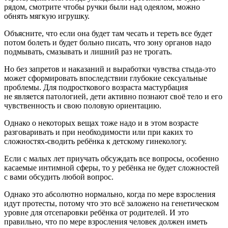
рядом, смотрите чтобы ручки были над одеялом, можно
обнять мягкую игрушку.
Объясните, что если она будет там чесать и тереть все будет
потом болеть и будет больно писать, что зону органов надо
подмывать, смазывать и лишний раз не трогать.
Но без запретов и наказаний и выработки чувства стыда-это
может сформировать впоследствии глубокие
секс
уальные
проблемы. Для
подрост
кового возраста мастурбация
не является патологией, дети активно познают своё тело и его
чувственность и свою половую
ориентац
ию.
Однако о некоторых вещах тоже надо и в этом возрасте
разговаривать и при необходимости или при каких то
сложностях-сводить ребёнка к детскому гинекологу.
Если с малых лет приучать обсуждать все вопросы, особенно
касаемые интимной сферы, то у ребёнка не будет сложностей
с вами обсудить любой вопрос.
Однако это абсолютно нормально, когда по мере взросления
идут протесты, потому что это всё заложено на генетическом
уровне для от
сепар
овки ребёнка от родителей. И это
правильно, что по мере взросления человек должен иметь