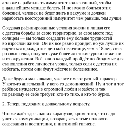
а также нарабатывать иммунитет коллективный, чтобы
в дальнейшем меньше болеть. И не нужно бояться этих
болезней, человек не будет жить в вакууме и должен
наработать всесторонний иммунитет чем раньше, тем лучше.
Создавая рафинированные условия жизни и лишая его
с детства борьбы за свою территорию, за свое место под
солнцем — вы только создадите ему больше трудностей
во взрослой жизни. Он их всё равно пройдёт, но уж лучше их
научиться проходить в детской песочнице, чем в 18 лет, сняв
розовые очки, получить уже более жестокие уроки от жизни
и от окружения. Всё равно каждый пройдёт необходимые для
становления его личности уроки, только если с детства их
избегать, потом они будут жёстче и болезненнее.
Даже будучи малышками, уже все имеют разный характер.
У кого-то ангельский, у кого то демонический. Ну и тот и тот
ребёнок нуждается в огромной любви и заботе и так
по разному ее себе требует, кто-то тихо, а кто-то бурно.
2. Теперь подходим к дошкольному возрасту.
Что же ждёт здесь наших карапузов, кроме того, что надо
учиться коммуникации, возвращаясь к теме полового
созревания и воспитания, и интимной гигиене.