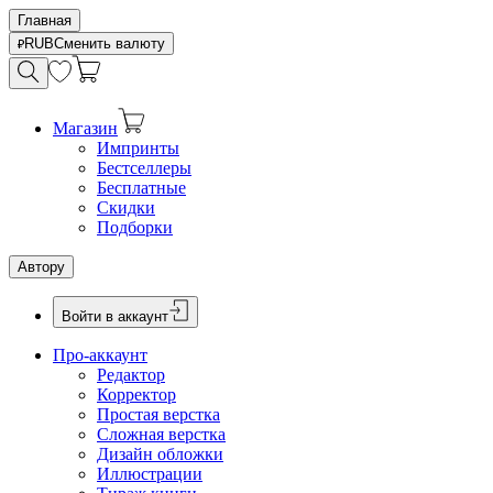
Главная
RUB
Сменить валюту
Магазин
Импринты
Бестселлеры
Бесплатные
Скидки
Подборки
Автору
Войти в аккаунт
Про-аккаунт
Редактор
Корректор
Простая верстка
Сложная верстка
Дизайн обложки
Иллюстрации