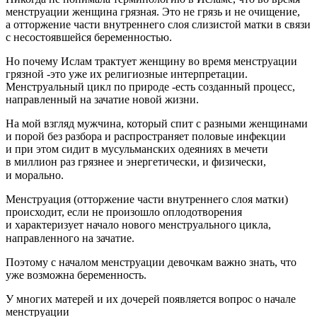
менструации женщина грязная. Это не грязь и не очищение,
а отторжение части внутреннего слоя слизистой матки в связи
с несостоявшейся беременностью.
Но почему
Ислам
трактует женщину во время менструации
грязной -это уже их религиозные интерпретации.
Менструальный цикл по природе -есть созданный процесс,
направленный на зачатие новой жизни.
На мой взгляд мужчина, который спит с разными женщинами
и порой без разбора и распространяет половые инфекции
и при этом сидит в
мусульм
анских одеяниях в мечети
в миллион раз грязнее и энергетически, и физически,
и морально. ⠀
Менструация (отторжение части внутреннего слоя матки)
происходит, если не произошло оплодотворения
и характеризует начало нового менструального цикла,
направленного на зачатие.⠀
Поэтому с началом менструации девочкам важно знать, что
уже возможна беременность.
У многих матерей и их дочерей появляется вопрос о начале
менструации