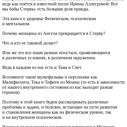
ведь как поётся в известной песне Ирины Аллегровой: Все
мы бабы Стервы- есть большая доля правды.
Эта книга о здоровье Физическом, психическом
и ментальном.
Почему женщина из Ангела превращается в Стерву?
Что и кто ее таковой делает?
Или же это все наши разные ипостаси, проявляющиеся
в различных условиях, в различном окружении.
Ведь в каждом из нас есть и Тьма и Свет.
Вспомните такие мультфильмы и персонажи как
Малифисента, Тека и Тефити из Моаны (то есть в зависимости
от нашего внутреннего состояния из нас выходит разная
героин
я).
Поэтому в этой книге будем рассматривать различные
проблемы и задачи, и болезни, встающие на пути развития
и становления женщины как на физическом уровне, так
и на внутреннем психическом.
Начиная от рождения и заканчивая переходом в Мудрость