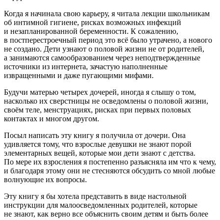
Когда я начинала свою карьеру, я читала лекции
школьни
кам
об интимной гигиене, рисках возможных инфекций
и незапланированной беременности. К сожалению,
в постперестроечный период это всё было утрачено, а нового
не создано. Дети узнают о половой жизни не от родителей,
а занимаются самообразованием через неподтвержденные
источники из интернета, зачастую наполненные
извращ
енными и даже пугающими мифами.
Будучи матерью четырех дочерей, иногда я слышу о том,
насколько их сверстницы не осведомлены о половой жизни,
своём теле, менструациях, рисках при первых половых
контактах и многом другом.
Посыл написать эту книгу я получила от дочери. Она
удивляется тому, что взрослые девушки не знают порой
элементарных вещей, которые мои дети знают с детства.
По мере их взросления я постепенно разъясняла им что к чему,
и благодаря этому они не стесняются обсудить со мной любые
волнующие их вопросы.
Эту книгу я бы хотела представить в виде настольной
инструкции для малоосведомленных родителей, которые
не знают, как верно все объяснить своим детям и быть более