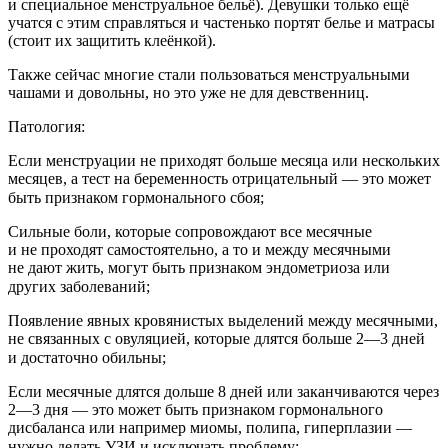
и специальное менструальное бельё). Девушки только ещё
учатся с этим справляться и частенько портят белье и матрасы
(стоит их защитить клеёнкой).
Также сейчас многие стали пользоваться менструальными
чашами и довольны, но это уже не для
девств
енниц.
Патология:
Если менструации не приходят больше месяца или нескольких
месяцев, а тест на беременность отрицательный — это может
быть признаком гормонального сбоя;⠀
Сильные боли, которые сопровождают все месячные
и не проходят самостоятельно, а то и между месячными
не дают жить, могут быть признаком эндометриоза или
других заболеваний;⠀
Появление явных кровянистых выделений между месячными,
не связанных с овуляцией, которые длятся больше 2—3 дней
и достаточно обильны;⠀
Если месячные длятся дольше 8 дней или заканчиваются через
2—3 дня — это может быть признаком гормонального
дисбаланса или например миомы, полипа, гиперплазии —
нужно делать УЗИ и исключать проблему;⠀