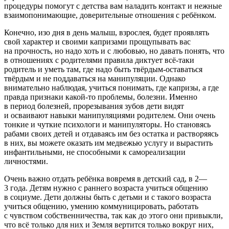
процедуры помогут с детства вам наладить контакт и нежные
взаимопонимающие, доверительные отношения с ребёнком.
Конечно, изо дня в день малыш, взрослея, будет проявлять
свой характер и своими капризами прощупывать вас
на прочность, но надо хоть и с любовью, но давать понять, что
в отношениях с родителями правила диктует всё-таки
родитель и уметь там, где надо быть твёрдым-оставаться
твёрдым и не поддаваться на манипуляции. Однако
внимательно наблюдая, учиться понимать, где капризы, а где
правда признаки какой-то проблемы, болезни. Именно
в период болезней, прорезывания зубов дети видят
и осваивают навыки манипуляциями родителем. Они очень
тонкие и чуткие психологи и манипуляторы. Но становясь
рабами своих детей и отдаваясь им без остатка и растворяясь
в них, вы можете оказать им медвежью услугу и вырастить
инфантильными, не способными к самореализации
личностями.
Очень важно отдать ребёнка вовремя в детский сад, в 2—
3 года. Детям нужно с раннего возраста учиться общению
в социуме. Дети должны быть с детьми и с такого возраста
учиться общению, умению коммуницировать, работать
с чувством собственничества, так как до этого они привыкли,
что всё только для них и Земля вертится только вокруг них,