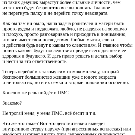
из таких девушек вырастут более сильные личности, чем
из тех кто будет безропотно все выполнять. Главное
не перегнуть палку и не перейти точку невозврата.
Как бы там ни было, наша задача родителей и матери быть
просто рядом и поддержать любую, не разделяя на хорошую
и плохую, просто разговаривать и приходить к пониманию,
что все имеет свои последствия. Любые мысли, слова
и действия будь ведут к каким то следствиям. И главное чтобы
понять каковы будут последствия прежде всего для нее и ее
здоровья и будущего. И дать право решать и делать выбор
и нести за это ответственность.
Теперь перейдём к такому симптомокомплексу, который
беспокоит большинство женщин уже с юного возраста
и не только их, но и их семьи и вторые половинки особенно.
Конечно же речь пойдёт о
ПМС
Знакомо?
Не трогай меня, у меня ПМС, всё бесит и т д.
Что же это такое? Вот это действительно выведет
внутреннюю стерву наружу (при агрессивных всплесках) или
наоборот закопает внутрь (при депрессивных склонностях).