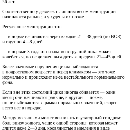
56 лет.
Соответственно у девочек с лишним весом менструации
начинаются раньше, а у худеньких позже.
Регулярные менструации это:
— в норме начинаются через каждые 21—38 дней (по ВОЗ)
и идут по 4—8 дней.
— в первые 3 года от начала менструаций цикл может
колебаться, но не должен выходить за пределы 21—45 дней.
Более значимые нарушения цикла наблюдаются
в
подрост
ковом возрасте и перед климаксом — это тоже
нормально и происходит из-за нестабильного гормонального
фона.
Если вне этих состояний цикл иногда сбивается — один
месяц они начинаются раньше, в другой — позже,
но не выбиваются за рамки нормальных значений, скорее
всего все в порядке.
Между месячными может возникать овуляторный синдром:
боль внизу живота, чаще с одной стороны, которая может
длится даже 2—3 дня, кровянистые выделения в виде