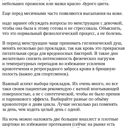
небольших прожилок или мазки красно -бурого цвета.⠀
Еще перед месячными часто появляются высыпания на коже.
надо заранее обсуждать вопросы по менструации с девочкой,
чтобы она была к этому готова и не стрессовала. Объяснить,
что это нормальный физиологический процесс, а не болезнь.
В период менструации чаще принимать гигиенический душ,
менять несколько раз прокладки, так как кровь это прекрасная
питательная среда для вредоносных бактерий. В такие дни
желательно снизить интенсивность физических нагрузок
и температурных перепадов во избежание усиления
кровотечения и ретроградного заброса крови в брюшную
полость (важно для спортсменок).
Важный аспект выбора прокладок. Их очень много, но все
таки своим пациентам рекомендую с ватной впитывающей
поверхностью, а не с синтетической, чтобы не было прения
и парникового эффекта. Выбирайте разные по объёму
кровопотери и дням цикла. Лучше несколько раз поменять
за день, чем ходить целый день с одной.
На ночь можно наложить две большие внахлест и плотные
шортики во избежание протекания (сейчас на рынке есть