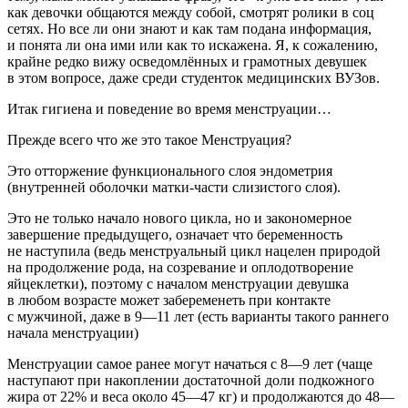
как девочки общаются между собой, смотрят ролики в соц
сетях. Но все ли они знают и как там подана информация,
и понята ли она ими или как то искажена. Я, к сожалению,
крайне редко вижу осведомлённых и грамотных девушек
в этом вопросе, даже среди студенток медицинских ВУЗов.
Итак гигиена и поведение во время менструации…
Прежде всего что же это такое Менструация?
Это отторжение функционального слоя эндометрия
(внутренней оболочки матки-части слизистого слоя).
Это не только начало нового цикла, но и закономерное
завершение предыдущего, означает что беременность
не наступила (ведь менструальный цикл нацелен природой
на продолжение рода, на созревание и оплодотворение
яйцеклетки), поэтому с началом менструации девушка
в любом возрасте может забеременеть при контакте
с мужчиной, даже в 9—11 лет (есть варианты такого раннего
начала менструации)
Менструации самое ранее могут начаться с 8—9 лет (чаще
наступают при накоплении достаточной доли подкожного
жира от 22% и веса около 45—47 кг) и продолжаются до 48—