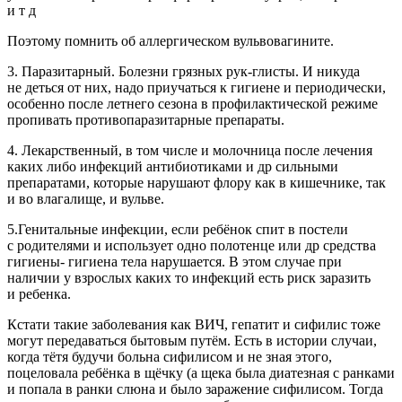
и т д
Поэтому помнить об аллергическом вульвовагините.
3. Паразитарный. Болезни грязных рук-глисты. И никуда
не деться от них, надо приучаться к гигиене и периодически,
особенно после
летн
его сезона в профилактической режиме
пропивать противопаразитарные препараты.
4. Лекарственный, в том числе и молочница после лечения
каких либо инфекций антибиотиками и др сильными
препаратами, которые нарушают флору как в кишечнике, так
и во
влагалищ
е, и вульве.
5.Генитальные инфекции, если ребёнок спит в постели
с родителями и использует одно полотенце или др средства
гигиены- гигиена тела нарушается. В этом случае при
наличии у взрослых каких то инфекций есть риск заразить
и ребенка.
Кстати такие заболевания как ВИЧ, гепатит и сифилис тоже
могут передаваться бытовым путём. Есть в истории случаи,
когда тётя будучи больна сифилисом и не зная этого,
по
целов
ала ребёнка в щёчку (а щека была диатезная с ранками
и попала в ранки слюна и было заражение сифилисом. Тогда