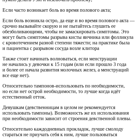
Если часто возникает боль во время полового акта;
Если боль возникла остро, да еще и во время полового акта —
срочно вызывайте скорую и не пытайтесь глушить ее
обезболивающими, чтобы не замаскировать симптомы. Это
могут быть симптомы разрыва кисты яичника или фолликула
с кровотечением разной степени тяжести; на практике была
и пациентка с разрывом сосуда возле клитора
Также стоит начинать волноваться, если менструации
не начались у девочки к 15 годам (или если прошло 3 года
и более от начала развития молочных желез, а менструаций
все еще нет).
Относительно тампонов-использовать по необходимости,
но если нет острой необходимости, то лучше когда идёт
естественный отток.
Девушкам (
девств
енницам в целом не рекомендуется
использовать тампоны). Возможность же их использования
при необходимости зависит от строения
девств
енной плевы.
Относительно каждодневных прокладок, лучше смолоду
стараться не приучать себя к ним, лучше пользоваться