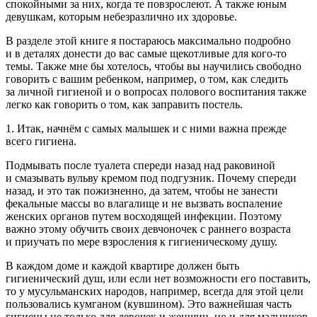
спокойными за них, когда те повзрослеют. А также юным
девушкам, которым небезразлично их здоровье.
В разделе этой книге я постараюсь максимально подробно
и в деталях донести до вас самые щекотливые для кого-то
темы. Также мне бы хотелось, чтобы вы научились свободно
говорить с вашим ребенком, например, о том, как следить
за личной гигиеной и о вопросах полового воспитания также
легко как говорить о том, как заправить постель.
1. Итак, начнём с самых малышек и с ними важна прежде
всего гигиена.
Подмывать после туалета спереди назад над рако
вино
й
и смазывать вульву кремом под подгузник. Почему спереди
назад, и это так пожизненно, да затем, чтобы не занести
фекальные массы во
влагалищ
е и не вызвать воспаление
женских органов путем восходящей инфекции. Поэтому
важно этому обучить своих девчоночек с раннего возраста
и приучать по мере взросления к гигиеническому душу.
В каждом доме и каждой квартире должен быть
гигиенический душ, или если нет возможности его поставить,
то у
мусульм
анских народов, например, всегда для этой цели
пользовались кумганом (кувшином). Это важнейшая часть
гигиены не только для девочек и женщин, но и для мальчиков