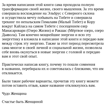
За время написания этой книги сама проходила полную
трансформацию своей жизни, своего мышления. За это время
совершила восхождение на Эльбрус с Северного склона
и осуществила мечту побывать на Тибете и совершила
трекинг по непальским Гималаям (Малый Тибет) и Кору
вокруг Кайласа на самом Тибете с посещением озер
Манасаровари (Озеро Жизни) и Ракшас (Мёртвое озеро, озеро
Дьявола). Там конечно мощнейшие энергии и всю эту
энергетику я вложила в написание этой книги и передаю вам
между строк эту энергию. Также за этот период пересмотрела
сама многое в своей личной и социальной жизни, позволила
себе вновь окунуться в новые энергии с головой и передаю
вам и этот свой опыт.
Практически написав книгу, почему то пошли сомнения
в названии, перебирала их и советовалась с близкими, что им
откликается.
Были такие рабочие варианты, прочитав эту книгу можете
потом оставить отзыв, какое название откликнулось вам.
Чудо Женщина
Счастье быть Женщиной