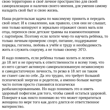
свою территорию и своё личное пространство для своей
самореализации и наличия своего мнения, для умения самому
наладить свой быт и свою жизнь.
Наша родительская задача по максимуму привить и передать
свой опыт. И к сожалению, как правило, слов они не слышат,
они только копируют и зеркально отражают своих мать или
отца, перенося свои детские травмы на взаимоотношения
с партнёром. Поэтому если хотите чему-то научить ребёнка, то
только личным примером: спорт, питание, поддержание
порядка, гигиена, любовь к учёбе и труду и необходимость
жить и служить социуму, а не только своему ЭГО.
И надо помнить, если ребёнка только холить и лелеять
до 18 лет и не приучать к ответственности и всему тому, что
из него сделает активную самореализованную независимую
и самодостаточную личность, то резко в 18 лет он таким
не станет сам по себе. Да это трудно, это требует большой
психической энергии и родители, а именно больше матери
часто потом просто становятся психически
разбалансированными. Но надо понимать это и иметь
здоровый пофигизм для того, чтобы самой остаться здоровой.
Поверьте я как никто понимаю во что может превратиться
женщина по мере того как долго длится ее ответственное
материнств
о.