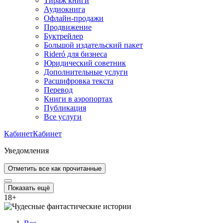
Тираж книги
Аудиокнига
Офлайн-продажи
Продвижение
Буктрейлер
Большой издательский пакет
Rideró для бизнеса
Юридический советник
Дополнительные услуги
Расшифровка текста
Перевод
Книги в аэропортах
Публикация
Все услуги
Кабинет
Кабинет
Уведомления
Отметить все как прочитанные
Показать ещё
18
+