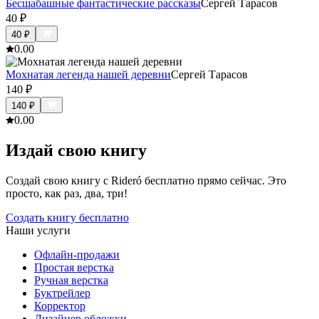
Бесшабашные фантастические рассказы
Сергей Тарасов
40
₽
40
₽
0.0
0
Мохнатая легенда нашей деревни
Сергей Тарасов
140
₽
140
₽
0.0
0
Издай свою книгу
Создай свою книгу с Rideró бесплатно прямо сейчас. Это
просто, как раз, два, три!
Создать книгу бесплатно
Наши услуги
Офлайн-продажи
Простая верстка
Ручная верстка
Буктрейлер
Корректор
Дизайнер обложки