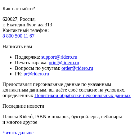
Как нас найти?
620027
,
Россия
,
г. Екатеринбург, а/я 313
Контактный телефон
:
8 800 500 11 67
Написать нам
Поддержка
:
support@ridero.ru
Печать тиража
:
print@ridero.ru
Вопросы по услугам
:
order@ridero.ru
PR
:
pr@ridero.ru
Предоставляя персональные данные по указанным
контактным данным, вы даёте своё согласие на условиях,
определенных
Политикой обработки персональных данных
Последние новости
Плюсы Rideró, ISBN в подарок, буктрейлеры, вебинары
и многое другое
Читать дальше