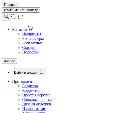
Главная
RUB
Сменить валюту
Магазин
Импринты
Бестселлеры
Бесплатные
Скидки
Подборки
Автору
Войти в аккаунт
Про-аккаунт
Редактор
Корректор
Простая верстка
Сложная верстка
Дизайн обложки
Иллюстрации