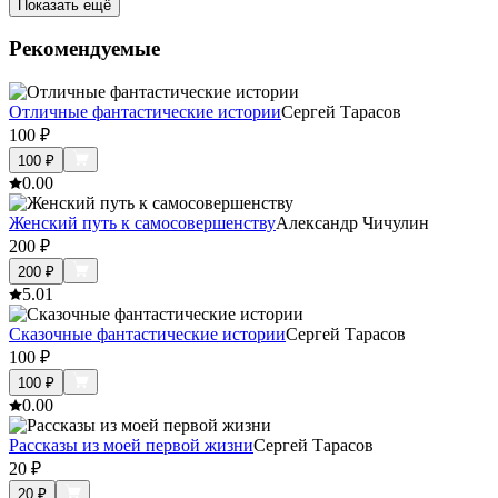
Показать ещё
Рекомендуемые
Отличные фантастические истории
Сергей Тарасов
100
₽
100
₽
0.0
0
Женский путь к самосовершенству
Александр Чичулин
200
₽
200
₽
5.0
1
Сказочные фантастические истории
Сергей Тарасов
100
₽
100
₽
0.0
0
Рассказы из моей первой жизни
Сергей Тарасов
20
₽
20
₽