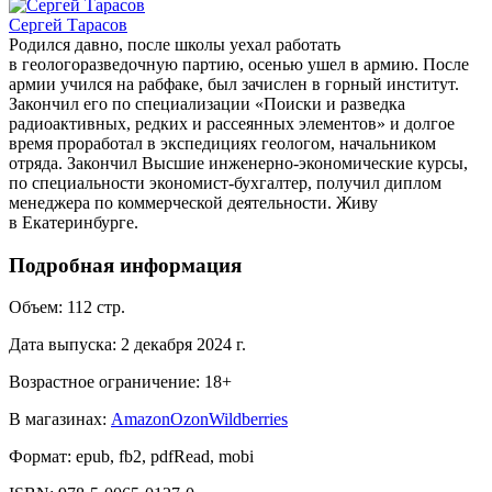
Сергей Тарасов
Родился давно, после школы уехал работать
в геологоразведочную партию, осенью ушел в армию. После
армии учился на рабфаке, был зачислен в горный институт.
Закончил его по специализации «Поиски и разведка
радиоактивных, редких и рассеянных элементов» и долгое
время проработал в экспедициях геологом, начальником
отряда. Закончил Высшие инженерно-экономические курсы,
по специальности экономист-бухгалтер, получил диплом
менеджера по коммерческой деятельности. Живу
в Екатеринбурге.
Подробная информация
Объем:
112
стр.
Дата выпуска:
2 декабря 2024 г.
Возрастное ограничение:
18
+
В магазинах:
Amazon
Ozon
Wildberries
Формат:
epub, fb2, pdfRead, mobi