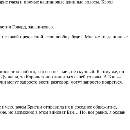
карие глаза и прямые каштановые длинные волосы. Кэрол
ветил Говард, запаниковав.
не такой прекрасной, если вообще будет! Мне же тогда полные
влению любого, кто его не знает, не скучный. К тому же, он
ук Дункана, то Король точно лишиться своей головы. А Бэн —
ни могут запросто вести разговор, могут запросто подраться,
е имею, зачем Бритни отправила их в соседнее общежитие,
мне, но возможно в этом
вино
ват Бэн… Но, всё равно, я обязан