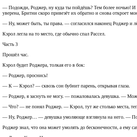
— Подожди, Роджер, ну куда ты пойдёшь? Тем более ночью! И к
уверена, Бритни скоро привезёт их обратно и снова откроет мо
— Ну, может быть, ты права. — согласился наконец Роджер и лё
Кэрол легла на то место, где обычно спал Рассел.
Часть 3
Прошёл час.
Кэрол будит Роджера, толкая его в бок:
— Роджер, проснись!
— К — Кэрол? — сквозь сон бубнит парень, открывая глаза.
— Роджер, я заснуть не могу. — пожаловалась девушка. — Мож
— Что? — не понял Роджер. — Кэрол, тут же столько места, те
— Ну, Роджер… — девушка умоляюще взглянула на него. — Пож
Роджер знал, что она может умолять до бесконечности, а ему са