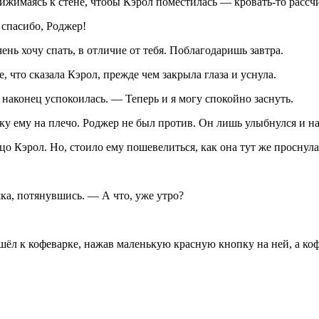
рижимаясь к стене, чтобы Кэрол поместилась — кровать-то рассч
 спасибо, Роджер!
ь хочу спать, в отличие от тебя. Поблагодаришь завтра.
 что сказала Кэрол, прежде чем закрыла глаза и уснула.
 наконец успокоилась. — Теперь и я могу спокойно заснуть.
ку ему на плечо. Роджер не был против. Он лишь улыбнулся и на
о Кэрол. Но, стоило ему пошевелиться, как она тут же проснула
ка, потянувшись. — А что, уже утро?
ошёл к кофеварке, нажав маленькую красную кнопку на ней, а ко