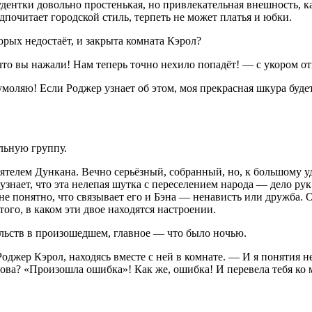
удентки довольно простенькая, но привлекательная внешность, 
дпочитает городской стиль, терпеть не может платья и юбки.
рых недостаёт, и закрыта комната Кэрол?
то вы нажали! Нам теперь точно нехило попадёт! — с укором от
оляю! Если Роджер узнает об этом, моя прекрасная шкура будет 
ельную группу.
телем Дункана. Вечно серьёзный, собранный, но, к большому уди
н узнает, что эта нелепая шутка с переселением народа — дело р
е понятно, что связывает его и Бэна — ненависть или дружба. О
ого, в каком эти двое находятся настроении.
льств в произошедшем, главное — что было ночью.
джер Кэрол, находясь вместе с ней в комнате. — И я понятия н
лова? «Произошла ошибка»! Как же, ошибка! И перевела тебя ко 