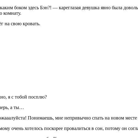
аким боком здесь Бэн?! — кареглазая девушка явно была доволь
ю комнату.
г на свою кровать.
но, я с тобой посплю?
перь, а ты…
ааалуйста! Понимаешь, мне непривычно спать на новом месте 
мому очень хотелось поскорее провалиться в сон, потому он согл