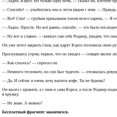
— Ладно, Кэрол. Но только одну ночь. — сказал он, плотнее п
— Спасибо! — улыбнулась она и легла рядом с ним. — Правда,
— Всё! Спи! — грубым приказным тоном велел парень. — Я очен
— Ладно. Прости. Но всё равно, спасибо. — это было последнее,
— Ну вот и славно. — кивнул сам себе Роджер, увидев, что она
Он уже хотел закрыть глаза, как вдруг Кэрол положила свою ру
Проснувшись утром, первое, что он увидел — спящее милое лиц
— Как спалось? — спросил он.
— Немного тесновато, но сон был чудесен. — отозвалась девуш
— Да. И сейчас я очень хочу выпить кофе. Ты не будешь?
Он вылез с кровати, а с ним и сама Кэрол, а после Роджер под
в кружку.
— Не знаю. А можно?
Бесплатный фрагмент закончился.