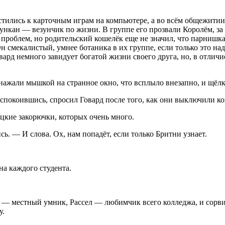
стились к карточным играм на компьютере, а во всём общежитии
Дункан — везунчик по жизни. В группе его прозвали Королём, з
проблем, но родительский кошелёк еще не значил, что парнишка 
н смекалистый, умнее ботаника в их группе, если только это на
ард немного завидует богатой жизни своего друга, но, в отличие 
нажали мышкой на странное окно, что всплыло внезапно, и щёлкн
еспокоившись, спросил Говард после того, как они выключили к
цкие закорючки, которых очень много.
ь. — И слова. Ох, нам попадёт, если только Бритни узнает.
на каждого студента.
— местный умник, Рассел — любимчик всего колледжа, и сорвиг
у.