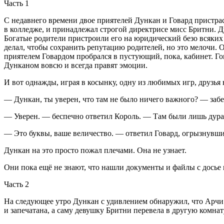
Часть 1
С недавнего времени двое приятелей Дункан и Говард пристра
в колледже, и принадлежал строгой директрисе мисс Бритни. 
Богатые родители пристроили его на юридический безо всяких 
делал, чтобы сохранить репутацию родителей, но это мелочи. О
приятелем Говардом пробрался в пустующий, пока, кабинет. Гов
Дунканом вовсю и всегда правят эмоции.
И вот однажды, играя в косынку, одну из любимых игр, друзья 
— Дункан, ты уверен, что там не было ничего важного? — заб
— Уверен. — беспечно ответил Король. — Там были лишь дура
— Это буквы, ваше величество. — ответил Говард,
огрыз
нувшис
Дункан на это просто пожал плечами. Она не узнает.
Они пока ещё не знают, что нашли документы и файлы с досье 
Часть 2
На следующее утро Дункан с удивлением обнаружил, что Арчи 
и запечатана, а саму девушку Бритни перевела в другую комнат