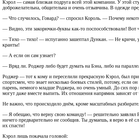
Кэрол — самая близкая подруга всей этой компании. У этой ст
доброжелательна, общительна и очень отзывчива. В одежде пре
— Что случилось, Говард? — спросил Король. — Почему некото
— Видно, эти закорючки-буквы как-то поспособствовали! Вот ч
— Тихо — тихо! — испуганно зашептал Дункан. — Не кричи, ум
кранты!
— А если он сам узнает?
— Вряд ли. Роджер либо будет думать на Бэна, либо на паралл
Роджер — тот к кому и переселили прекрасную Кэрол, был прия
спортсмен, что знает несколько боевых стилей, потому, если о
парень, немного младше Роджера, но очень умный. До сих пор н
могут даже вместе выпить. Их отношения напрямик зависят от т
Не важно, что происходило днём, кроме масштабных разбирате
— Я обещаю, что верну свою команду! — решительно заявлял Ро
ничего предварительно не сообщив. Ты думаешь, я верю в её с
их спасти!
Кэрол лишь покачала головой: