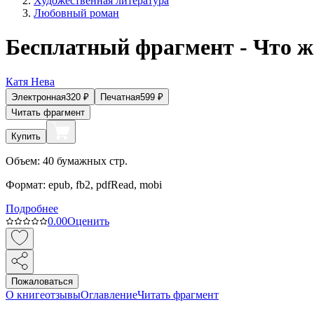
Художественная литература
Любовный роман
Бесплатный фрагмент - Что 
Катя Нева
Электронная
320
₽
Печатная
599
₽
Читать фрагмент
Купить
Объем:
40
бумажных стр.
Формат:
epub, fb2, pdfRead, mobi
Подробнее
0.0
0
Оценить
Пожаловаться
О книге
отзывы
Оглавление
Читать фрагмент