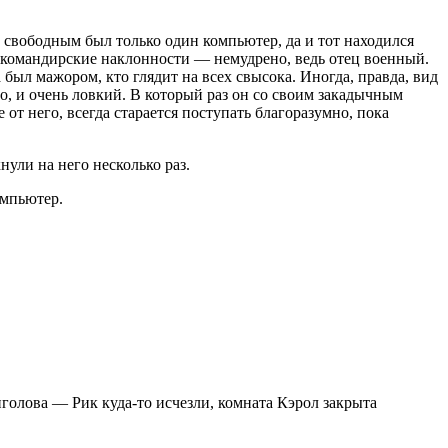
 свободным был только один компьютер, да и тот находился
а командирские наклонности — немудрено, ведь отец военный.
был мажором, кто глядит на всех свысока. Иногда, правда, вид
до, и очень ловкий. В который раз он со своим закадычным
от него, всегда старается поступать благоразумно, пока
ули на него несколько раз.
омпьютер.
олова — Рик куда-то исчезли, комната Кэрол закрыта