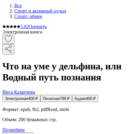
Все
Спорт и активный oтдых
Спорт: общее
5.0
2
Оценить
Электронная книга
Что на уме у дельфина, или
Водный путь познания
Инга Казанчева
Электронная
400
₽
Печатная
799
₽
Аудио
400
₽
Формат:
epub, fb2, pdfRead, mobi
Объем:
200
бумажных стр.
Подробнее