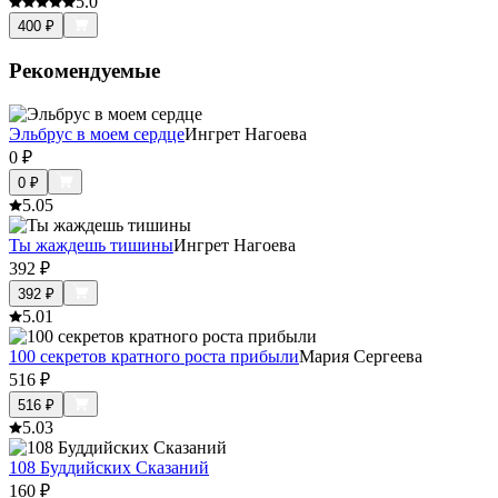
5.0
400
₽
Рекомендуемые
Эльбрус в моем сердце
Ингрет Нагоева
0
₽
0
₽
5.0
5
Ты жаждешь тишины
Ингрет Нагоева
392
₽
392
₽
5.0
1
100 секретов кратного роста прибыли
Мария Сергеева
516
₽
516
₽
5.0
3
108 Буддийских Сказаний
160
₽