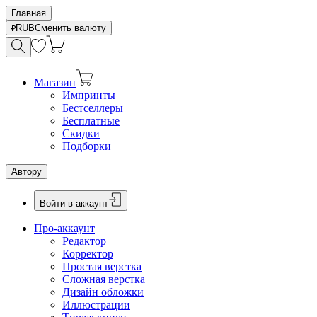
Главная
RUB
Сменить валюту
Магазин
Импринты
Бестселлеры
Бесплатные
Скидки
Подборки
Автору
Войти в аккаунт
Про-аккаунт
Редактор
Корректор
Простая верстка
Сложная верстка
Дизайн обложки
Иллюстрации