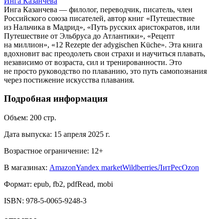
Инга Казанчева
Инга Казанчева — филолог, переводчик, писатель, член
Российского союза писателей, автор книг «Путешествие
из Нальчика в Мадрид», «Путь русских аристократов, или
Путешествие от Эльбруса до Атлантики», «Рецепт
на миллион», «12 Rezepte der adygischen Küche». Эта книга
вдохновит вас преодолеть свои страхи и научиться плавать,
независимо от возраста, сил и тренированности. Это
не просто руководство по плаванию, это путь самопознания
через постижение искусства плавания.
Подробная информация
Объем:
200
стр.
Дата выпуска:
15 апреля 2025 г.
Возрастное ограничение:
12
+
В магазинах:
Amazon
Yandex market
Wildberries
ЛитРес
Ozon
Формат:
epub, fb2, pdfRead, mobi
ISBN:
978-5-0065-9248-3