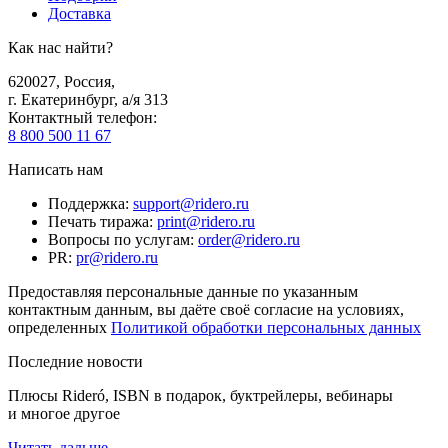
Доставка
Как нас найти?
620027
,
Россия
,
г. Екатеринбург, а/я 313
Контактный телефон
:
8 800 500 11 67
Написать нам
Поддержка
:
support@ridero.ru
Печать тиража
:
print@ridero.ru
Вопросы по услугам
:
order@ridero.ru
PR
:
pr@ridero.ru
Предоставляя персональные данные по указанным
контактным данным, вы даёте своё согласие на условиях,
определенных
Политикой обработки персональных данных
Последние новости
Плюсы Rideró, ISBN в подарок, буктрейлеры, вебинары
и многое другое
Читать дальше