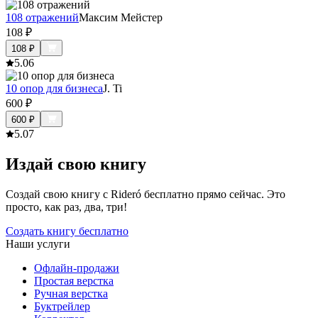
108 отражений
Максим Мейстер
108
₽
108
₽
5.0
6
10 опор для бизнеса
J. Ti
600
₽
600
₽
5.0
7
Издай свою книгу
Создай свою книгу с Rideró бесплатно прямо сейчас. Это
просто, как раз, два, три!
Создать книгу бесплатно
Наши услуги
Офлайн-продажи
Простая верстка
Ручная верстка
Буктрейлер