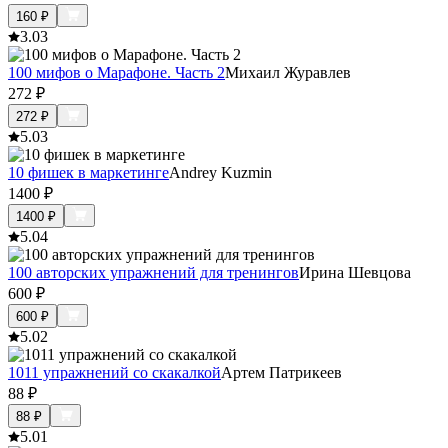
160
₽
3.0
3
100 мифов о Марафоне. Часть 2
Михаил Журавлев
272
₽
272
₽
5.0
3
10 фишек в маркетинге
Andrey Kuzmin
1400
₽
1400
₽
5.0
4
100 авторских упражнений для тренингов
Ирина Шевцова
600
₽
600
₽
5.0
2
1011 упражнений со скакалкой
Артем Патрикеев
88
₽
88
₽
5.0
1