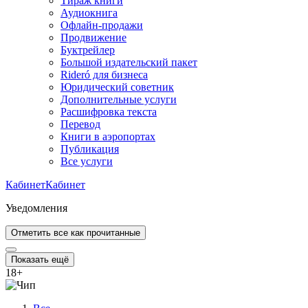
Тираж книги
Аудиокнига
Офлайн-продажи
Продвижение
Буктрейлер
Большой издательский пакет
Rideró для бизнеса
Юридический советник
Дополнительные услуги
Расшифровка текста
Перевод
Книги в аэропортах
Публикация
Все услуги
Кабинет
Кабинет
Уведомления
Отметить все как прочитанные
Показать ещё
18
+