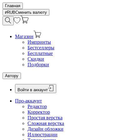
Главная
RUB
Сменить валюту
Магазин
Импринты
Бестселлеры
Бесплатные
Скидки
Подборки
Автору
Войти в аккаунт
Про-аккаунт
Редактор
Корректор
Простая верстка
Сложная верстка
Дизайн обложки
Иллюстрации