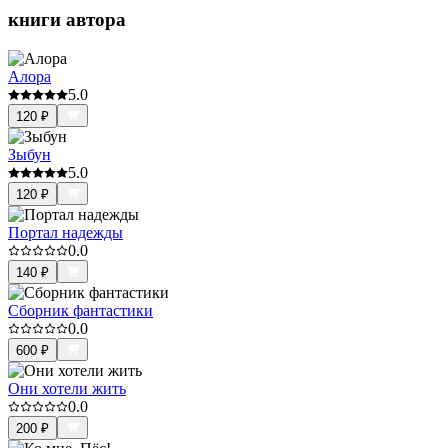
книги автора
Алора
5.0
120
₽
Зыбун
5.0
120
₽
Портал надежды
0.0
140
₽
Сборник фантастики
0.0
600
₽
Они хотели жить
0.0
200
₽