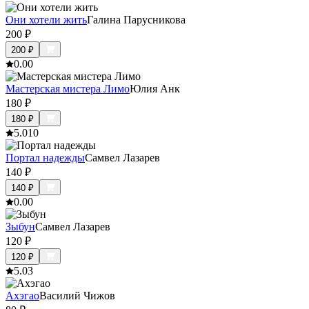
Они хотели жить
Галина Парусникова
200
₽
200
₽
0.0
0
Мастерская мистера Лимо
Юлия Анк
180
₽
180
₽
5.0
10
Портал надежды
Самвел Лазарев
140
₽
140
₽
0.0
0
Зыбун
Самвел Лазарев
120
₽
120
₽
5.0
3
Ахэгао
Василий Чижов