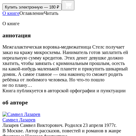
Купить
электронную — 180 ₽
О книге
Оглавление
Читать
О книге
аннотация
Межгалактическая воровка-медвежатница Стелс получает
заказ на кражу микросхемы. Наниматель готов заплатить ей
нереальную сумму кредитов. Этих денег девушке должно
хватить, чтобы завязать с криминальным прошлым, осесть
на какой-нибудь маленькой планете и прикупить шикарный
домик. А самое главное — она наконец-то сможет родить
ребёнка от любимого человека. Но что-то пошло
не по плану…
Книга публикуется в авторской орфографии и пунктуации
об авторе
Самвел Лазарев
Лазарев Самвел Викторович. Родился 23 апреля 1977г.
В Москве. Автор рассказов, повестей и романов в жанре