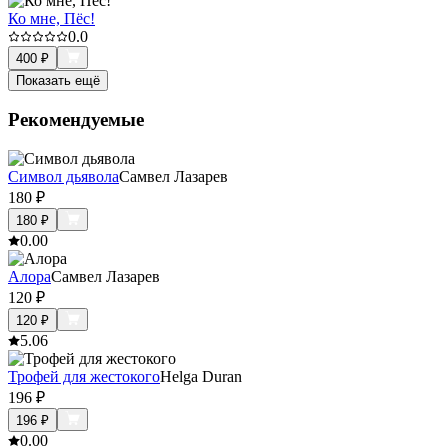
Ко мне, Пёс!
0.0
400
₽
Показать ещё
Рекомендуемые
Символ дьявола
Самвел Лазарев
180
₽
180
₽
0.0
0
Алора
Самвел Лазарев
120
₽
120
₽
5.0
6
Трофей для жестокого
Helga Duran
196
₽
196
₽
0.0
0