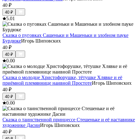
40
₽
40
₽
5.0
1
Сказка о пуговках Сашеньки и Машеньки и злобном пауке
Бурдюке
Игорь Шиповских
40
₽
40
₽
0.0
0
Сказка о молодце Христофорушке, тётушке Хлявке и её
приёмной племяннице наивной Простоте
Игорь Шиповских
40
₽
40
₽
0.0
0
Сказка о таинственной принцессе Стешеньке и её наставнике
художнике Дасии
Игорь Шиповских
40
₽
40
₽