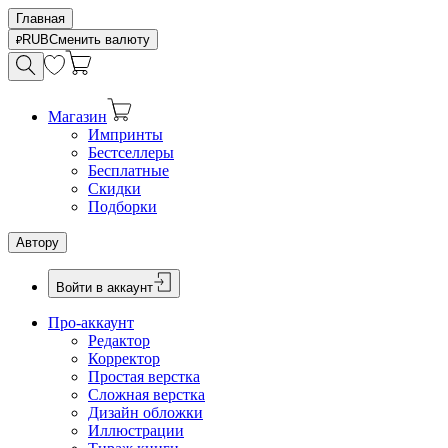
Главная
RUB
Сменить валюту
Магазин
Импринты
Бестселлеры
Бесплатные
Скидки
Подборки
Автору
Войти в аккаунт
Про-аккаунт
Редактор
Корректор
Простая верстка
Сложная верстка
Дизайн обложки
Иллюстрации