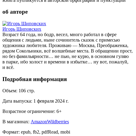
Книга публикуется в авторской орфографии и пунктуации
об авторе
Игорь Шиповских
Возраст 64 года, но бодр, весел, много работал в сфере
общения с людьми, ныне сочинитель сказок с примесью
художника любителя. Проживаю — Москва, Преображенка,
рядом Сокольники, всё волшебные места. В обращении прост,
но без фамильярности… не пью, не курю, в основном гуляю
в парке, ибо холост и времени в избытке… ну вот, пожалуй,
и всё.
Подробная информация
Объем:
106
стр.
Дата выпуска:
1 февраля 2024 г.
Возрастное ограничение:
6
+
В магазинах:
Amazon
Wildberries
Формат:
epub, fb2, pdfRead, mobi