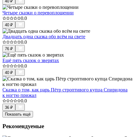
40
₽
Четыре сказки о перевоплощении
0.0
40
₽
Двадцать одна сказка обо всём на свете
0.0
76
₽
Ещё пять сказок о зверятах
0.0
40
₽
Сказка о том, как царь Пётр строптивого купца Спиридона
к ногтю прижал
0.0
36
₽
Показать ещё
Рекомендуемые