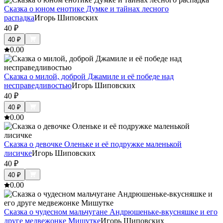
Сказка о юном енотике Думке и тайнах лесного
распадка
Игорь Шиповских
40
₽
40
₽
0.0
0
Сказка о милой, доброй Джамиле и её победе над
несправедливостью
Игорь Шиповских
40
₽
40
₽
0.0
0
Сказка о девочке Оленьке и её подружке маленькой
лисичке
Игорь Шиповских
40
₽
40
₽
0.0
0
Сказка о чудесном мальчугане Андрюшеньке-вкусняшке и его
друге медвежонке Мишутке
Игорь Шиповских