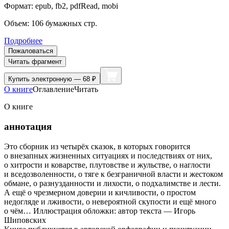
Формат:
epub, fb2, pdfRead, mobi
Объем:
106
бумажных стр.
Подробнее
Пожаловаться
Читать фрагмент
Купить
электронную — 68 ₽
О книге
Оглавление
Читать
О книге
аннотация
Это сборник из четырёх сказок, в которых говорится
о внезапных жизненных ситуациях и последствиях от них,
о хитрости и коварстве, плутовстве и жульстве, о наглости
и вседозволенности, о тяге к безграничной власти и жестоком
обмане, о разнузданности и лихости, о подхалимстве и лести.
А ещё о чрезмерном доверии и кичливости, о простом
недогляде и лживости, о невероятной скупости и ещё много
о чём… Иллюстрация обложки: автор текста — Игорь
Шиповских