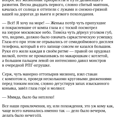
развития. Весна двадцать первого, словно сбитый маятник,
качалась от солнца и оттепели с лужами и снежно-грязной
кашей на дорогах до вьюги и резкого похолодания.
— Всё! Я хочу на море! — Женька потёр чуть припухшие
и покрасневшие от компа глаза и с тоской посмотрел
на хмурое московское небо. Тимо́ха чуть дёрнул уголком губ,
что, видимо, должно было означать саркастическую усмешку.
Глаза его при этом не отрывались от семидюймового дисплея
телефона, который в его лапище совсем не казался большим.
Руки его жили каждая в своём ритме — правой он орудовал
вилкой, почти не промахиваясь по макарошкам с котлетой,
а большим пальцем левой он интенсивно давил монстров
в очередной РПГ-игрушке.
Серж, чуть манерно оттопырив мизинец, взял стакан
с компотом и, проведя несколькими круговыми движениями
перед тонким носом, словно дегустируя запах изысканного
конья
ка, завёл глаза горе́ и молвил:
— Мммда, было бы неплохо!
Все наши приключения, ну, или похождения, это уж кому как,
чаще всего начинались именно так — дело было вечером,
делать было нечего))).