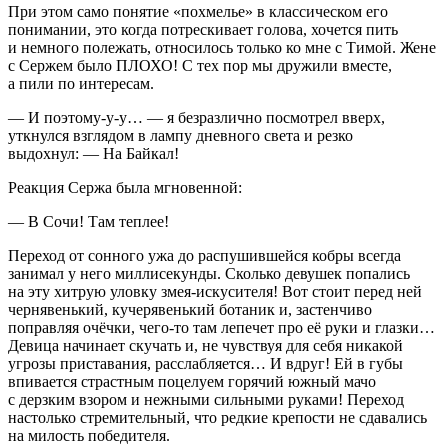
При этом само понятие «похмелье» в классическом его
понимании, это когда потрескивает голова, хочется пить
и немного полежать, относилось только ко мне с Тимой. Жене
с Сержем было ПЛОХО! С тех пор мы дружили вместе,
а пили по интересам.
— И поэтому-у-у… — я безразлично посмотрел вверх,
уткнулся взглядом в лампу дневного света и резко
выдохнул: — На Байкал!
Реакция Сержа была мгновенной:
— В Сочи! Там теплее!
Переход от сонного ужа до распушившейся кобры всегда
занимал у него миллисекунды. Сколько девушек попались
на эту хитрую уловку змея-искусителя! Вот стоит перед ней
чернявенький, кучерявенький ботаник и, застенчиво
поправляя очёчки, чего-то там лепечет про её руки и глазки…
Девица начинает скучать и, не чувствуя для себя никакой
угрозы приставания, расслабляется… И вдруг! Ей в губы
впивается страстным поцелуем горячий южный мачо
с дерзким взором и нежными сильными руками! Переход
настолько стремительный, что редкие крепости не сдавались
на милость победителя.