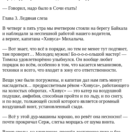
— Говорил, надо было в Сочи ехать!
Глава 3. Ледяная слеза
В четверг в пять утра мы вчетвером стояли на берегу Байкала
и наблюдали за неспешной работой нашего водителя,
а вернее, капитана «Хивуса» Михалыча.
— Вот знает, что всё в порядке, но тем не менее тут подтянет,
там проверит… Молодец мужик! Бо-о-о-о-ольшой мастер! —
Тимоха удовлетворённо улыбнулся. Он вообще любит
порядок во всём, особенно в том, что касается механизмов,
техники и всего, что входит в зону его ответственности.
Вещи уже были погружены, и капитан дал нам пять минут
насладиться… предрассветным рёвом «Хивуса», работающего
на холостых оборотах. «Хивус» — это катер на воздушной
подушке, амфибия, способная пройти и по льду, и по снегу,
и по воде, толкающей силой которого является огромный
воздушный винт, установленный сзади.
— Всё у этой дур-машины хорошо, но ревёт она несносно! —
почти прокричал Серж, слегка морщась от шума винта.
Вечер среды, на удивление, прошёл достаточно тихо и без