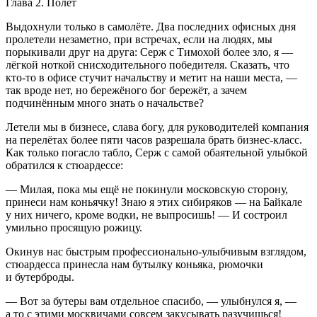
Глава 2. Полёт
Выдохнули только в самолёте. Два последних офисных дня
пролетели незаметно, при встречах, если на людях, мы
порыкивали друг на друга: Серж с Тимохой более зло, я —
лёгкой ноткой снисходительного победителя. Сказать, что
кто-то в офисе стучит начальству и метит на наши места, —
так вроде нет, но бережёного бог бережёт, а зачем
подчинённым много знать о начальстве?
Летели мы в бизнесе, слава богу, для руководителей компания
на перелётах более пяти часов разрешала брать бизнес-класс.
Как только погасло табло, Серж с самой обаятельной улыбкой
обратился к стюардессе:
— Милая, пока мы ещё не покинули московскую сторону,
принеси нам
конья
чку! Знаю я этих сибиряков — на Байкале
у них ничего, кроме водки, не выпросишь! — И состроил
умильно просящую рожицу.
Окинув нас быстрым профессионально-улыбчивым взглядом,
стюардесса принесла нам бутылку
конья
ка, рюмочки
и бутерброды.
— Вот за бутеры вам отдельное спасибо, — улыбнулся я, —
а то с этими москвичами совсем закусывать разучишься!