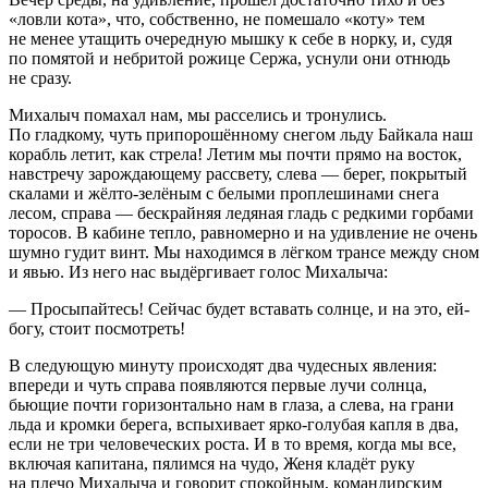
«ловли кота», что, собственно, не помешало «коту» тем
не менее утащить очередную мышку к себе в норку, и, судя
по помятой и небритой рожице Сержа, уснули они отнюдь
не сразу.
Михалыч помахал нам, мы расселись и тронулись.
По гладкому, чуть при
порош
ённому снегом льду Байкала наш
корабль летит, как стрела! Летим мы почти прямо на восток,
навстречу зарождающему рассвету, слева — берег, покрытый
скалами и жёлто-зелёным с белыми проплешинами снега
лесом, справа — бескрайняя ледяная гладь с редкими горбами
торосов. В кабине тепло, равномерно и на удивление не очень
шумно гудит винт. Мы находимся в лёгком трансе между сном
и явью. Из него нас выдёргивает голос Михалыча:
— Просыпайтесь! Сейчас будет вставать солнце, и на это, ей-
богу, стоит посмотреть!
В следующую минуту происходят два чудесных явления:
впереди и чуть справа появляются первые лучи солнца,
бьющие почти горизонтально нам в глаза, а слева, на грани
льда и кромки берега, вспыхивает ярко-голубая капля в два,
если не три человеческих роста. И в то время, когда мы все,
включая капитана, пялимся на чудо, Женя кладёт руку
на плечо Михалыча и говорит спокойным, командирским