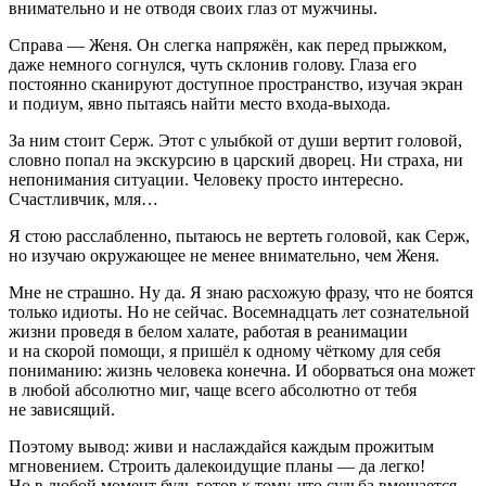
внимательно и не отводя своих глаз от мужчины.
Справа — Женя. Он слегка напряжён, как перед прыжком,
даже немного согнулся, чуть склонив голову. Глаза его
постоянно сканируют доступное пространство, изучая экран
и подиум, явно пытаясь найти место входа-выхода.
За ним стоит Серж. Этот с улыбкой от души вертит головой,
словно попал на экскурсию в царский дворец. Ни страха, ни
непонимания ситуации. Человеку просто интересно.
Счастливчик, мля…
Я стою расслабленно, пытаюсь не вертеть головой, как Серж,
но изучаю окружающее не менее внимательно, чем Женя.
Мне не страшно. Ну да. Я знаю расхожую фразу, что не боятся
только идиоты. Но не сейчас. Восемнадцать лет сознательной
жизни проведя в белом халате, работая в реанимации
и на скорой помощи, я пришёл к одному чёткому для себя
пониманию: жизнь человека конечна. И оборваться она может
в любой абсолютно миг, чаще всего абсолютно от тебя
не зависящий.
Поэтому вывод: живи и наслаждайся каждым прожитым
мгновением. Строить далекоидущие планы — да легко!
Но в любой момент будь готов к тому, что судьба вмешается