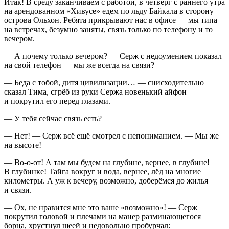
Итак! В среду заканчиваем с работой, в четверг с раннего утра
на арендованном «Хивусе» едем по льду Байкала в сторону
острова Ольхон. Ребята прикрывают нас в офисе — мы типа
на встречах, безумно заняты, связь только по телефону и то
вечером.
— А почему только вечером? — Серж с недоумением показал
на свой телефон — мы же всегда на связи?
— Беда с тобой, дитя цивилизации… — снисходительно
сказал Тима, сгрёб из руки Сержа новенький айфон
и покрутил его перед глазами.
— У тебя сейчас связь есть?
— Нет! — Серж всё ещё смотрел с непониманием. — Мы же
на высоте!
— Во-о-от! А там мы будем на глубине, вернее, в глубине!
В глубинке! Тайга вокруг и вода, вернее, лёд на многие
километры. А уж к вечеру, возможно, доберёмся до жилья
и связи.
— Ох, не нравится мне это ваше «возможно»! — Серж
покрутил головой и плечами на манер разминающегося
борца, хрустнул шеей и недовольно пробурчал: