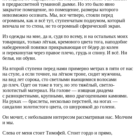
в предрассветной туманной дымке. Но это было явно
закрытое помещение, но помещение, размеры которого
невозможно осознать. Мы, все четверо, стояли перед
огромным, как и всё тут, ступенчатым подиумом, который
венчала не то стена, не то огромный сферический экран.
Из одежды на мне, да и, судя по всему, и на остальных моих
товарищах, только лёгкая, кремового цвета тога, наподобие
набедренной повязки прикрывающая от бёдер до колен
и перекинутая через правое плечо, грудь и спину. И всё. Ни
белья, ни обуви.
На второй ступени перед нами примерно метрах в пяти от нас
на стуле, а если точнее, на лёгком троне, сидит мужчина,
на вид лет сорока, сто светлыми вьющимися волосами
до плеч. Одет он тоже в тогу, но это тяжёлый, светло-
золотистый материал. На голове — изящная диадема
с разноцветными, крупными, явно драгоценными камнями.
На руках — браслеты, несколько перстней, на ногах —
сандалии золотистого цвета, со шнуровкой до голени.
Он мочит, с небольшим интересом рассматривая нас. Молчим
и мы.
Слева от меня стоит Тимофей. Стоит гордо и прямо,