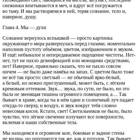
снежинки впитываются в меч, и вдруг всё погружается
во тьму. И мы растворяемся в ней, теряя сознание, тело и,
наверное, душу.
Глава 4. Мы — духи
Сознание вернулось вспышкой — просто картинка
окружающего мира развернулась перед глазами, моментально
наполнив пустоту объёмом, цветом, изображением и звуком.
И ещё: небывалое и непередаваемое ощущение чистоты. Нет-
нет, тут не пахло дезинфекцией или моющими средствами,
нет! Наверное, правильно сказать, что не пахло совсем
ничем — не было даже намёка на запах. С цветом было тоже
не всё так просто: светлый — не обычный ярко-белый,
а белый, но нежно приглушенный, может быть, с лёгким
кремовым оттенком. Звук… звука, по сути, не было, но это
была не звенящая тишина огромного помещения, а… Так
бывает в храме, когда ты в нём один и солнечный луч падает
откуда-то сверху, и воздух, и звук вокруг тебя словно
невесомая кисея. Кстати, свет! Светильников не было, было
чувство, что лёгкое свечение излучают все поверхности,
включая и наши собственные тела.
Мы находимся в огромном зале, боковые и задние стены
не видны, но ощущаются так же, как и потолок. Так бывает