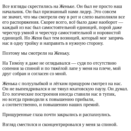
Все взгляды скрестились на Женьке. Он был не просто наш
начальник. Он был признанный нами лидер. Это совсем
не значит, что мы смотрели ему в рот и слепо выполняли все
его распоряжения. Скорее всего, всё было даже наоборот —
каждый из нас был самостоятельной единицей, порой даже
чересчур умной и чересчур самостоятельной и норовистой
единицей. Но Женя был тем возницей, который мог запрячь
нас в одну тройку и направить в нужную сторону.
Поэтому мы смотрели на Женьку.
На Тимо́ху я даже не оглядывался — судя по отсутствию
сопения за спиной и по тяжёлой лапе у меня на плече, мой
друг собран и согласен со мной.
Женька с полуулыбкой и лёгким прищуром смотрел на нас.
Он не выпендривался и не тянул мхатовскую паузу. Он думал.
Его логические построения иногда ставили нас в тупик,
но всегда приводили к повышению прибыли,
а соответственно, и повышению наших премий.
Прищуренные глаза почти закрылись и распахнулись.
Взгляд сместился и сконцентрировался у меня за спиной.