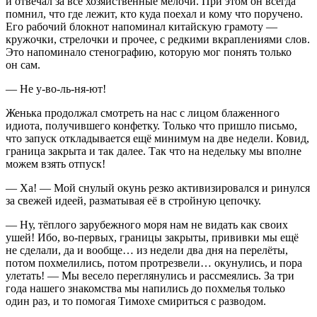
и отвечал за все хозяйственные мелочи. При этом он всегда
помнил, что где лежит, кто куда поехал и кому что поручено.
Его рабочий блокнот напоминал китайскую грамоту —
кружочки, стрелочки и прочее, с редкими вкраплениями слов.
Это напоминало стенографию, которую мог понять только
он сам.
— Не у-во-ль-ня-ют!
Женька продолжал смотреть на нас с лицом блаженного
идиота, получившего конфетку. Только что пришло письмо,
что запуск откладывается ещё минимум на две недели.
Ковид
,
граница закрыта и так далее. Так что на недельку мы вполне
можем взять отпуск!
— Ха! — Мой снулый окунь резко активизировался и ринулся
за свежей идеей, разматывая её в стройную цепочку.
— Ну, тёплого зарубежного моря нам не видать как своих
ушей! Ибо, во-первых, границы закрыты, прививки мы ещё
не сделали, да и вообще… из недели два дня на перелёты,
потом похмелились, потом протрезвели… окунулись, и пора
улетать! — Мы весело переглянулись и рассмеялись. За три
года нашего знакомства мы напились до похмелья только
один раз, и то помогая Тимохе смириться с разводом.