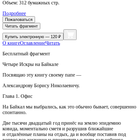
Объем:
312
бумажных стр.
Подробнее
Пожаловаться
Читать фрагмент
Купить
электронную — 120 ₽
О книге
Оглавление
Читать
Бесплатный фрагмент
Четыре Искры на Байкале
Посвящаю эту книгу своему папе —
Александрову Борису Николаевичу.
Глава 1. Офис
На Байкал мы выбрались, как это обычно бывает, совершенно
спонтанно.
Две тысячи двадцатый год принёс на землю эпидемию
ковид
а, моментально сметя и разрушив ближайшие
и отдалённые планы на отдых, да и вообще поставив под
вопрос все жизненные приоритеты и пути дальнейшего