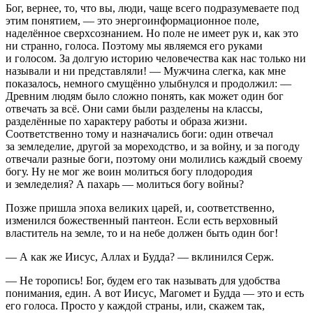
Бог, вернее, то, что вы, люди, чаще всего подразумеваете под
этим понятием, — это энергоинформационное поле,
наделённое сверхсознанием. Но поле не имеет рук и, как это
ни странно, голоса. Поэтому мы являемся его руками
и голосом. За долгую историю человечества как нас только ни
называли и ни представляли! — Мужчина слегка, как мне
показалось, немного смущённо улыбнулся и продолжил: —
Древним людям было сложно понять, как может один бог
отвечать за всё. Они сами были разделены на классы,
разделённые по характеру работы и образа жизни.
Соответственно тому и назначались боги: один отвечал
за земледелие, другой за мореходство, и за войну, и за погоду
отвечали разные боги, поэтому они молились каждый своему
богу. Ну не мог же воин молиться богу плодородия
и земледелия? А пахарь — молиться богу войны?
Позже пришла эпоха великих царей, и, соответственно,
изменился божественный пантеон. Если есть верховный
властитель на земле, то и на небе должен быть один бог!
— А как же Иисус, Аллах и Будда? — вклинился Серж.
— Не торопись! Бог, будем его так называть для удобства
понимания, един. А вот Иисус, Магомет и Будда — это и есть
его голоса. Просто у каждой страны, или, скажем так,