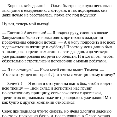
— Хорошо, всё сделаю! — Ольга быстро черкнула несколько
загогулин в ежедневник, с которым, я так подозреваю, она
даже ночью не расставалась, пряча его под подушку.
Ну вот, теперь мой выход!
— Евгений Алексеевич! — Я поднял руку, словно в школе.
Зашумевшая было столовка опять притихла в ожидании
продолжения офисной потехи. — А я могу попросить вас всех
задержаться на пятницу и субботу? Просто у меня давно был
запланирован тренинг-митинг на эти два дня, а до четверга
уже распланированы встречи по области. И я хотел бы, чтобы
обязательно встретились и поговорили с моими ребятами.
— Я не останусь! — Из-за моей спины вылез Тимоха. —
У меня и тут дел по горло! Да и зачем я медицинскому отделу?
— Зачем?!! — Я встал и отступил на шаг в бок, чтобы видеть
всю троицу. — Твой склад и логистика нас грузят
по остаточному принципу, есть сложности с доставкой,
тренингов нормальных тоже не проводилось уже давно! Мы
как будто к другой компании относимся!
Серж приподнялся что-то сказать, но Женя хлопнул ладонью
по столу, прекращая базар, и, повернувшись к Ольге, устало