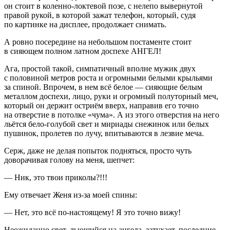
он стоит в коленно-локтевой позе, с нелепо вывернутой
правой рукой, в которой зажат телефон, который, судя
по картинке на дисплее, продолжает снимать.
А ровно посередине на небольшом постаменте стоит
в сияющем полном латном доспехе АНГЕЛ!
Ага, простой такой, симпатичный вполне мужик двух
с поло
вино
й метров роста и огромными белыми крыльями
за спиной. Впрочем, в нем всё белое — сияющие белым
металлом доспехи, лицо, руки и огромный полуторный меч,
который он держит остриём вверх, направив его точно
на отверстие в потолке «чума». А из этого отверстия на него
льётся бело-голубой свет и мириады снежинок или белых
пушинок, пролетев по лучу, впитываются в
лезв
ие меча.
Серж, даже не делая попыток подняться, просто чуть
доворачивая голову на меня, шепчет:
— Ник, это твои приколы?!!!
Ему отвечает Женя из-за моей спины:
— Нет, это всё по-настоящему! Я это точно вижу!
Неожиданно свет, льющийся на ангела, затухает, последние