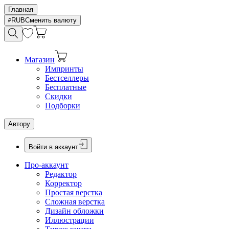
Главная
RUB
Сменить валюту
Магазин
Импринты
Бестселлеры
Бесплатные
Скидки
Подборки
Автору
Войти в аккаунт
Про-аккаунт
Редактор
Корректор
Простая верстка
Сложная верстка
Дизайн обложки
Иллюстрации