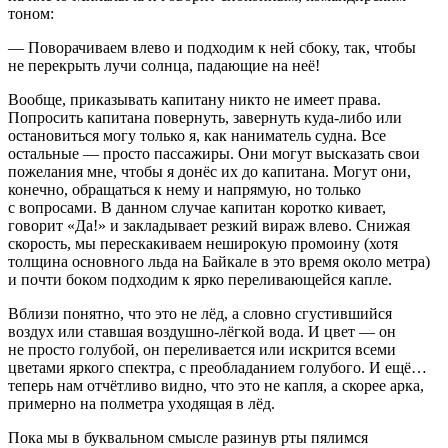
тоном:
— Поворачиваем влево и подходим к ней сбоку, так, чтобы
не перекрыть лучи солнца, падающие на неё!
Вообще, приказывать капитану никто не имеет права.
Попросить капитана повернуть, завернуть куда-либо или
остановиться могу только я, как наниматель судна. Все
остальные — просто пассажиры. Они могут высказать свои
пожелания мне, чтобы я донёс их до капитана. Могут они,
конечно, обращаться к нему и напрямую, но только
с вопросами. В данном случае капитан коротко кивает,
говорит «Да!» и закладывает резкий вираж влево. Снижая
скорость, мы перескакиваем неширокую промоину (хотя
толщина основного льда на Байкале в это время около метра)
и почти боком подходим к ярко переливающейся капле.
Вблизи понятно, что это не лёд, а словно сгустившийся
воздух или ставшая воздушно-лёгкой вода. И цвет — он
не просто голубой, он переливается или искрится всеми
цветами яркого спектра, с преобладанием голубого. И ещё…
теперь нам отчётливо видно, что это не капля, а скорее арка,
примерно на полметра уходящая в лёд.
Пока мы в буквальном смысле разинув рты пялимся