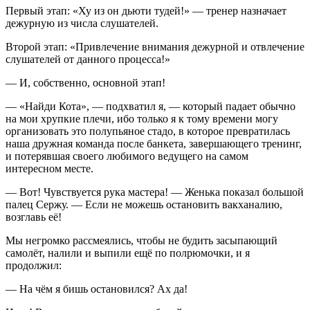
Первый этап: «Ху из он дьюти тудей!» — тренер назначает
дежурную из числа слушателей.
Второй этап: «Привлечение внимания дежурной и отвлечение
слушателей от данного процесса!»
— И, собственно, основной этап!
— «Найди Кота», — подхватил я, — который падает обычно
на мои хрупкие плечи, ибо только я к тому времени могу
организовать это полупьяное стадо, в которое превратилась
наша дружная команда после банкета, завершающего тренинг,
и потерявшая своего любимого ведущего на самом
интересном месте.
— Вот! Чувствуется рука мастера! — Женька показал большой
палец Сержу. — Если не можешь остановить вакханалию,
возглавь её!
Мы негромко рассмеялись, чтобы не будить засыпающий
самолёт, налили и выпили ещё по полрюмочки, и я
продолжил:
— На чём я бишь остановился? Ах да!