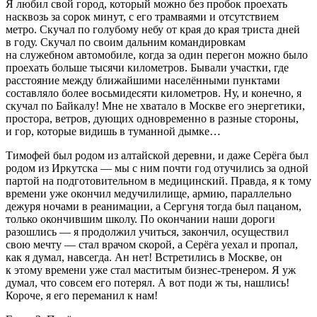
Я любил свой город, который можно без пробок проехать
насквозь за сорок минут, с его трамваями и отсутствием
метро. Скучал по голубому небу от края до края триста дней
в году. Скучал по своим дальним командировкам
на служебном автомобиле, когда за один перегон можно было
проехать больше тысячи километров. Бывали участки, где
расстояние между ближайшими населёнными пунктами
составляло более восьмидесяти километров. Ну, и конечно, я
скучал по Байкалу! Мне не хватало в Москве его энергетики,
простора, ветров, дующих одновременно в разные стороны,
и гор, которые видишь в туманной дымке…
Тимофей был родом из алтайской деревни, и даже Серёга был
родом из Иркутска — мы с ним почти год отучились за одной
партой на подготовительном в медицинский. Правда, я к тому
времени уже окончил медучилилище, армию, параллельно
дежуря ночами в реанимации, а Сергуня тогда был пацаном,
только окончившим школу. По окончании наши дороги
разошлись — я продолжил учиться, закончил, осуществил
свою мечту — стал врачом скорой, а Серёга уехал и пропал,
как я думал, навсегда. Ан нет! Встретились в Москве, он
к этому времени уже стал маститым бизнес-тренером. Я уж
думал, что совсем его потерял. А вот поди ж ты, нашлись!
Короче, я его переманил к нам!