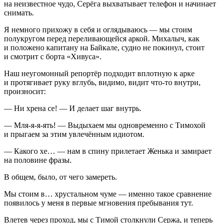
на неизвестное чудо, Серёга выхватывает телефон и начинает
снимать.
Я немного прихожу в себя и оглядываюсь — мы стоим
полукругом перед переливающейся аркой. Михалыч, как
и положено капитану на Байкале, судно не покинул, стоит
и смотрит с борта «Хивуса».
Наш неугомонный репортёр подходит вплотную к арке
и протягивает руку вглубь, видимо, видит что-то внутри,
произносит:
— Ни хрена се! — И делает шаг внутрь.
— Мля-я-я-ять! — Выдыхаем мы одновременно с Тимохой
и прыгаем за этим увлечённым идиотом.
— Какого хе… — нам в спину прилетает Женька и замирает
на половине фразы.
В общем, было, от чего замереть.
Мы стоим в… хрустальном чуме — именно такое сравнение
появилось у меня в первые мгновения пребывания тут.
Влетев через проход, мы с Тимой столкнули Сержа, и теперь