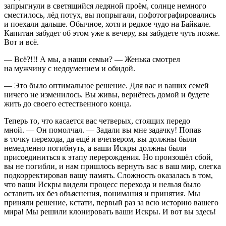
запрыгнули в светящийся ледяной проём, солнце немного
сместилось, лёд потух, вы попрыгали, пофотографировались
и поехали дальше. Обычное, хотя и редкое чудо на Байкале.
Капитан забудет об этом уже к вечеру, вы забудете чуть позже.
Вот и всё.
— Всё?!!! А мы, а наши семьи? — Женька смотрел
на мужчину с недоумением и обидой.
— Это было оптимальное решение. Для вас и ваших семей
ничего не изменилось. Вы живы, вернётесь домой и будете
жить до своего естественного конца.
Теперь то, что касается вас четверых, стоящих передо
мной. — Он помолчал. — Задали вы мне задачку! Попав
в точку перехода, да ещё и вчетвером, вы должны были
немедленно погибнуть, а ваши Искры должны были
присоединиться к этапу перерождения. Но произошёл сбой,
вы не погибли, и нам пришлось вернуть вас в ваш мир, слегка
подкорректировав вашу память. Сложность оказалась в том,
что ваши Искры видели процесс перехода и нельзя было
оставить их без объяснения, понимания и принятия. Мы
приняли решение, кстати, первый раз за всю историю вашего
мира! Мы решили клонировать ваши Искры. И вот вы здесь!