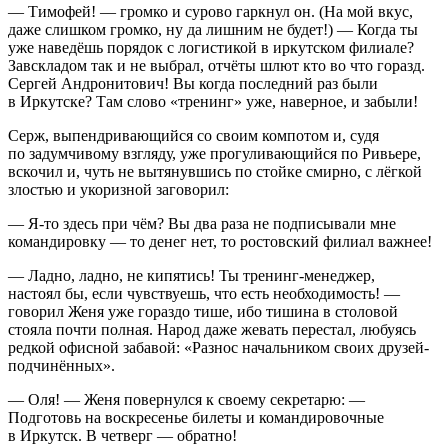
— Тимофей! — громко и сурово гаркнул он. (На мой вкус,
даже слишком громко, ну да лишним не будет!) — Когда ты
уже наведёшь порядок с логистикой в иркутском филиале?
Завскладом так и не выбрал, отчёты шлют кто во что горазд.
Сергей Андронитович! Вы когда последний раз были
в Иркутске? Там слово «тренинг» уже, наверное, и забыли!
Серж, выпендривающийся со своим компотом и, судя
по задумчивому взгляду, уже прогуливающийся по Ривьере,
вскочил и, чуть не вытянувшись по стойке смирно, с лёгкой
злостью и укоризной заговорил:
— Я-то здесь при чём? Вы два раза не подписывали мне
командировку — то денег нет, то ростовский филиал важнее!
— Ладно, ладно, не кипятись! Ты тренинг-менеджер,
настоял бы, если чувствуешь, что есть необходимость! —
говорил Женя уже гораздо тише, ибо тишина в столовой
стояла почти полная. Народ даже жевать перестал, любуясь
редкой офисной забавой: «Разнос начальником своих друзей-
подчинённых».
— Оля! — Женя повернулся к своему секретарю: —
Подготовь на воскресенье билеты и командировочные
в Иркутск. В четверг — обратно!