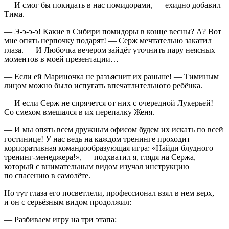
— И смог бы покидать в нас помидорами, — ехидно добавил
Тима.
— Э-э-э-э! Какие в Сибири помидоры в конце весны? А? Вот
мне опять нерпочку подарят! — Серж мечтательно закатил
глаза. — И Любочка вечером зайдёт уточнить пару неясных
моментов в моей презентации…
— Если ей Мариночка не разъяснит их раньше! — Тиминым
лицом можно было испугать впечатлительного ребёнка.
— И если Серж не спрячется от них с очередной Лукерьей! —
Со смехом вмешался в их перепалку Женя.
— И мы опять всем дружным офисом будем их искать по всей
гостинице! У нас ведь на каждом тренинге проходит
корпоративная командообразующая игра: «Найди блудного
тренинг-менеджера!», — подхватил я, глядя на Сержа,
который с внимательным видом изучал инструкцию
по спасению в самолёте.
Но тут глаза его посветлели, профессионал взял в нем верх,
и он с серьёзным видом продолжил:
— Разбиваем игру на три этапа: