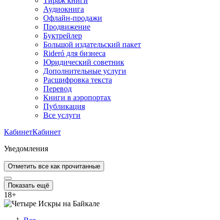
Тираж книги
Аудиокнига
Офлайн-продажи
Продвижение
Буктрейлер
Большой издательский пакет
Rideró для бизнеса
Юридический советник
Дополнительные услуги
Расшифровка текста
Перевод
Книги в аэропортах
Публикация
Все услуги
Кабинет
Кабинет
Уведомления
Отметить все как прочитанные
Показать ещё
18
+