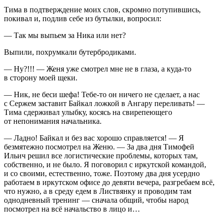
Тима в подтверждение моих слов, скромно потупившись,
покивал и, подлив себе из бутылки, вопросил:
— Так мы выпьем за Ника или нет?
Выпили, похрумкали бутербродиками.
— Ну?!!! — Женя уже смотрел мне не в глаза, а куда-то
в сторону моей щеки.
— Ник, не беси шефа! Тебе-то он ничего не сделает, а нас
с Сержем заставит Байкал ложкой в Ангару переливать! —
Тима сдерживал улыбку, косясь на свирепеющего
от непонимания начальника.
— Ладно! Байкал и без вас хорошо справляется! — Я
безмятежно посмотрел на Женю. — За два дня Тимофей
Ильич решил все логистические проблемы, которых там,
собственно, и не было. Я поговорил с иркутской командой,
и со своими, естественно, тоже. Поэтому два дня усердно
работаем в иркутском офисе до девяти вечера, разгребаем всё,
что нужно, а в среду едем в Листвянку и проводим там
однодневный тренинг — сначала общий, чтобы народ
посмотрел на всё начальство в лицо и…