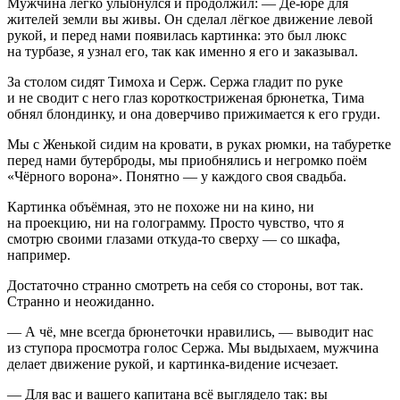
Мужчина легко улыбнулся и продолжил: — Де-юре для
жителей земли вы живы. Он сделал лёгкое движение левой
рукой, и перед нами появилась картинка: это был люкс
на турбазе, я узнал его, так как именно я его и заказывал.
За столом сидят Тимоха и Серж. Сержа гладит по руке
и не сводит с него глаз короткостриженая брюнетка, Тима
обнял блондинку, и она доверчиво прижимается к его груди.
Мы с Женькой сидим на кровати, в руках рюмки, на табуретке
перед нами бутерброды, мы приобнялись и негромко поём
«Чёрного ворона». Понятно — у каждого своя свадьба.
Картинка объёмная, это не похоже ни на кино, ни
на проекцию, ни на голограмму. Просто чувство, что я
смотрю своими глазами откуда-то сверху — со шкафа,
например.
Достаточно странно смотреть на себя со стороны, вот так.
Странно и неожиданно.
— А чё, мне всегда брюнеточки нравились, — выводит нас
из ступора просмотра голос Сержа. Мы выдыхаем, мужчина
делает движение рукой, и картинка-видение исчезает.
— Для вас и вашего капитана всё выглядело так: вы