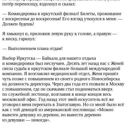
потёр переносицу, вздохнул и сказал:
— Командировка в иркутский филиал! Билеты, проживание
с воскресенья до воскресенья! Его взгляд уткнулся в меня: —
Должен будешь!
Я хмыкнул и, приложив левую руку к голове, а правую —
к виску, гаркнул:
— Выполнением плана отдам!
Выбор Иркутска — Байкала для нашего отдыха
и командировки был неслучаен. Десять лет назад нас с Женей
свела судьба в иркутском филиале большой международной
компании. Я возглавлял медицинский отдел, Женя пришёл
чуть позже с повышением из своего родного Новосибирска
на должность директора. Через два года его позвали в Москву
с повышением, где он скачками стал подниматься вверх
по служебной лестнице, возглавив в конце концов весь
московский офис. Год назад этот змей-искуситель всё же
уговорил меня переехать в Златоглавую. Но со мной было всё
как с той девицей из американской пословицы: «Можно
вывезти девушку из деревни, но вывести деревню
из девушки — никогда».