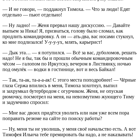
— И не говори, — поддакнул Тимоха. — Что за люди! Едят
отдельно — пьют отдельно!
— Ну ладно! — Женя прервал нашу дискуссию. — Давайте
выпьем за Ника! Я, признаться, голову было сломал, как
продлить командировку. А он — ать-два, вас носами стукнул,
ко мне подлизался! У-у-у-ух, млять, карьерист!
— Дык эта… — я потупился. — Всё за вас, дуболомов, решать
надо! Не я бы, так бы и прошли обычным командировочным
чёсом — галопом по Иркутску, вечером в Листвянку, ночью
под омулёк — водки в гостинице, вот и весь Байкал!
— Так, та-ак, та-а-а-ак! С этого места поподробнее! — Чёрные
глаза Сержа впились в меня, Тимоха хохотнул, выпил
и захрумкал бутербродом с огурчиком. Женя, не опуская
рюмочку, посмотрел на меня, на невозмутимо жующего Тиму
и задумчиво спросил:
— Мне вас двоих придётся уволить или нам уже всем пора
поправить резюме на сайте по поиску работы?
— Ну, меня ты не уволишь, у меня своё начальство есть. А вот
Тимофея Ильича тебе премировать бы надо, а не наказывать!