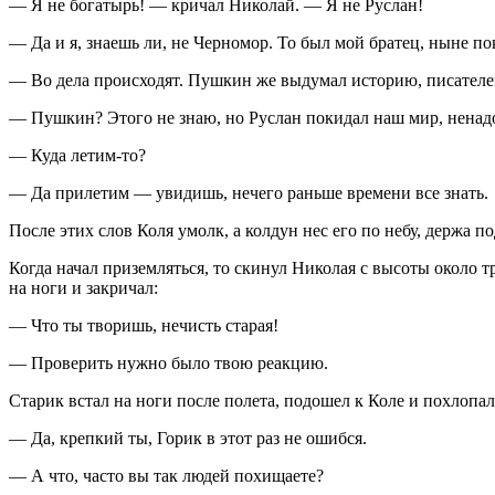
— Я не богатырь! — кричал Николай. — Я не Руслан!
— Да и я, знаешь ли, не Черномор. То был мой братец, ныне по
— Во дела происходят. Пушкин же выдумал историю, писателе
— Пушкин? Этого не знаю, но Руслан покидал наш мир, ненадо
— Куда летим-то?
— Да прилетим — увидишь, нечего раньше времени все знать.
После этих слов Коля умолк, а колдун нес его по небу, держа по
Когда начал приземляться, то скинул Николая с высоты около
на ноги и закричал:
— Что ты творишь, нечисть старая!
— Проверить нужно было твою реакцию.
Старик встал на ноги после полета, подошел к Коле и похлопал 
— Да, крепкий ты, Горик в этот раз не ошибся.
— А что, часто вы так людей похищаете?