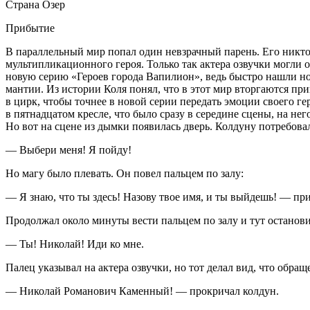
Страна Озер
Прибытие
В параллельный мир попал один невзрачный парень. Его никто н
мультипликационного героя. Только так актера озвучки могли 
новую серию «Героев города Вапилион», ведь быстро нашли нов
мантии. Из истории Коля понял, что в этот мир вторгаются пр
в цирк, чтобы точнее в новой серии передать эмоции своего ге
в пят
надцат
ом кресле, что было сразу в середине сцены, на не
Но вот на сцене из дымки появилась дверь. Колдуну потребовал
— Выбери меня! Я пойду!
Но магу было плевать. Он повел пальцем по залу:
— Я знаю, что ты здесь! Назову твое имя, и ты выйдешь! — п
Продолжал около минуты вести пальцем по залу и тут останови
— Ты! Николай! Иди ко мне.
Палец указывал на актера озвучки, но тот делал вид, что обращ
— Николай Романович Каменный! — прокричал колдун.