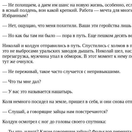
— Не похищаем, а даем им шанс на новую жизнь, особенно, если
в ясный полдень, вон какой крепкий. Работа — мечта для мног
Избранным?
— Нет, ощущаю, что меня похитили. Ваши эти геройства лишь
— Но как бы там ни было — пора в путь. Еще пешком десять ве
Николай и колдун отправились в путь. Спустились с холмов в п
это не выбросами уральских заводов дышать. Николай шел, на
перезагрузка, мужчина упал в обморок. В этот момент к нему п
тут же очнулся.
— Не переживай, такое часто случается с непривыкшими.
— Что ты мне дал?
— У вас это называется нашатырь.
Коля немного посидел на земле, пришел в себя, и они снова отп
— Слушай, а говорящие зайцы нам повстречаются?
Колдун осмотрел с ног до головы своего спутника:
— Ты что, идиот? Какие говорящие зайцы? Фольклор перечитал?