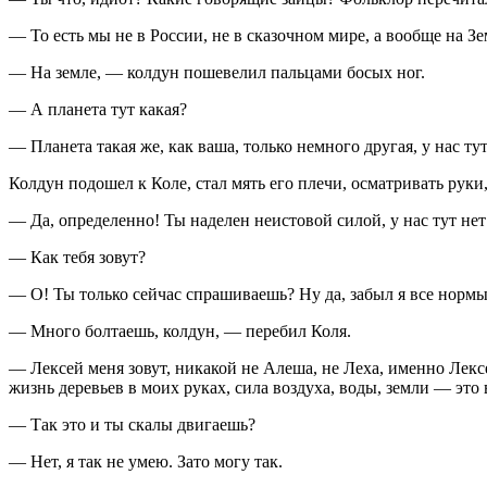
— То есть мы не в
Росси
и, не в сказочном мире, а вообще на З
— На земле, — колдун пошевелил пальцами босых ног.
— А планета тут какая?
— Планета такая же, как ваша, только немного другая, у нас ту
Колдун подошел к Коле, стал мять его плечи, осматривать рук
— Да, определенно! Ты наделен неистовой силой, у нас тут нет 
— Как тебя зовут?
— О! Ты только сейчас спрашиваешь? Ну да, забыл я все нормы 
— Много болтаешь, колдун, — перебил Коля.
— Лексей меня зовут, никакой не Алеша, не Леха, именно Лексе
жизнь деревьев в моих руках, сила воздуха, воды, земли — это
— Так это и ты скалы двигаешь?
— Нет, я так не умею. Зато могу так.