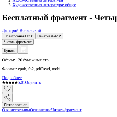
Художественная литература
Художественная литература: общее
Бесплатный фрагмент - Четы
Дмитрий Волковский
Электронная
112
₽
Печатная
642
₽
Читать фрагмент
Купить
Объем:
120
бумажных стр.
Формат:
epub, fb2, pdfRead, mobi
Подробнее
5.0
1
Оценить
Пожаловаться
О книге
отзывы
Оглавление
Читать фрагмент