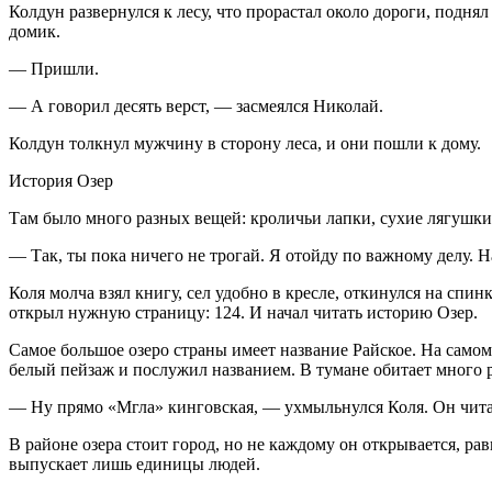
Колдун развернулся к лесу, что прорастал около дороги, поднял
домик.
— Пришли.
— А говорил десять верст, — засмеялся Николай.
Колдун толкнул мужчину в сторону леса, и они пошли к дому.
История Озер
Там было много разных вещей: кроличьи лапки, сухие лягушки,
— Так, ты пока ничего не трогай. Я отойду по важному делу. На
Коля молча взял книгу, сел удобно в кресле, откинулся на спи
открыл нужную страницу: 124. И начал читать историю Озер.
Самое большое озеро страны имеет название Райское. На самом 
белый пейзаж и послужил названием. В тумане обитает много р
— Ну прямо «Мгла» кинговская, — ухмыльнулся Коля. Он чита
В районе озера стоит город, но не каждому он открывается, рав
выпускает лишь единицы людей.