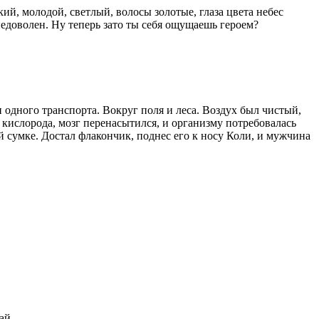
ий, молодой, светлый, волосы золотые, глаза цвета небес
недоволен. Ну теперь зато ты себя ощущаешь героем?
и одного транспорта. Вокруг поля и леса. Воздух был чистый,
кислорода, мозг перенасытился, и организму потребовалась
ей сумке. Достал флакончик, поднес его к носу Коли, и мужчина
ай.