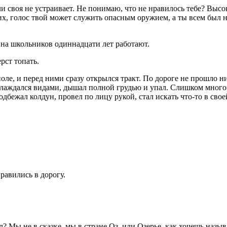
 своя не устраивает. Не понимаю, что не нравилось тебе? Высок
их, голос твой может служить опасным оружием, а ты всем был 
 на
школьни
ков один
надцат
и лет работают.
рст топать.
оле, и перед ними сразу открылся тракт. По дороге не прошло н
слаждался видами, дышал полной грудью и упал. Слишком много 
одбежал колдун, провел по лицу рукой, стал искать что-то в сво
равились в дорогу.
 Мы не в сказке, мы в стране Оз, или Озерье, как хочешь назыв