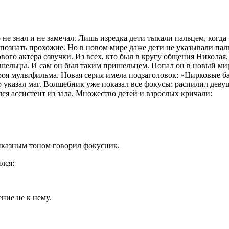
е знал и не замечал. Лишь изредка дети тыкали пальцем, когда 
опознать прохожие. Но в новом мире даже дети не указывали пал
ого актера озвучки. Из всех, кто был в кругу общения Николая
ишельцы. И сам он был таким пришельцем. Попал он в новый мир
роя мультфильма. Новая серия имела подзаголовок: «Цирковые бат
го указал маг. Волшебник уже показал все фокусы: распилил деву
ся ассистент из зала. Множество детей и взрослых кричали:
риказным тоном говорил фокусник.
лся:
ение не к нему.