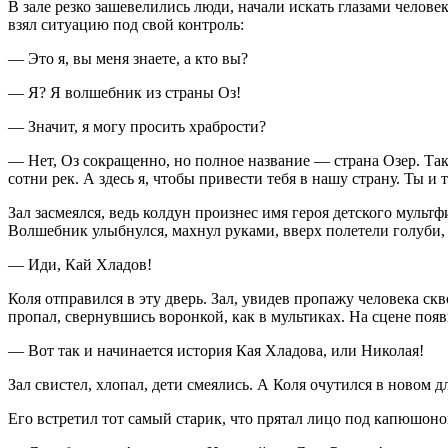
В зале резко зашевелились люди, начали искать глазами человек
взял ситуацию под свой контроль:
— Это я, вы меня знаете, а кто вы?
— Я? Я волшебник из страны Оз!
— Значит, я могу просить храбрости?
— Нет, Оз сокращенно, но полное название — страна Озер. Так
сотни рек. А здесь я, чтобы привести тебя в нашу страну. Ты 
Зал засмеялся, ведь колдун произнес имя героя детского мультф
Волшебник улыбнулся, махнул руками, вверх полетели голуби, 
— Иди, Кай Хладов!
Коля отправился в эту дверь. Зал, увидев пропажу человека ск
пропал, свернувшись воронкой, как в мультиках. На сцене поя
— Вот так и начинается история Кая Хладова, или Николая!
Зал свистел, хлопал, дети смеялись. А Коля очутился в новом д
Его встретил тот самый старик, что прятал лицо под капюшоном