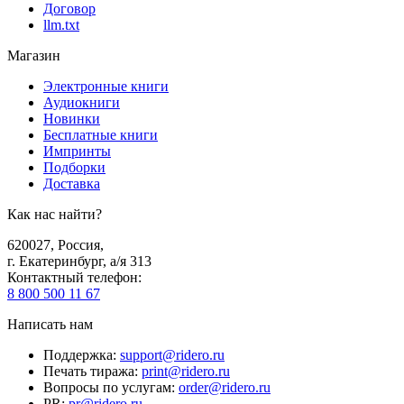
Договор
llm.txt
Магазин
Электронные книги
Аудиокниги
Новинки
Бесплатные книги
Импринты
Подборки
Доставка
Как нас найти?
620027
,
Россия
,
г. Екатеринбург, а/я 313
Контактный телефон
:
8 800 500 11 67
Написать нам
Поддержка
:
support@ridero.ru
Печать тиража
:
print@ridero.ru
Вопросы по услугам
:
order@ridero.ru
PR
:
pr@ridero.ru