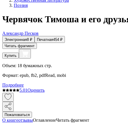
Художественная литература
Поэзия
Червячок Тимоша и его друзь
Александр Песков
Электронная
8
₽
Печатная
454
₽
Читать фрагмент
Купить
Объем:
18
бумажных стр.
Формат:
epub, fb2, pdfRead, mobi
Подробнее
5.0
1
Оценить
Пожаловаться
О книге
отзывы
Оглавление
Читать фрагмент