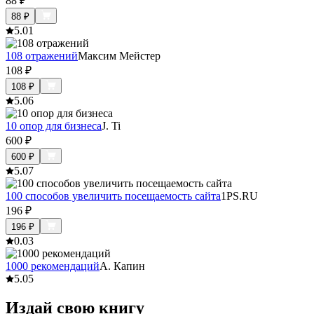
88
₽
88
₽
5.0
1
108 отражений
Максим Мейстер
108
₽
108
₽
5.0
6
10 опор для бизнеса
J. Ti
600
₽
600
₽
5.0
7
100 способов увеличить посещаемость сайта
1PS.RU
196
₽
196
₽
0.0
3
1000 рекомендаций
А. Капин
5.0
5
Издай свою книгу