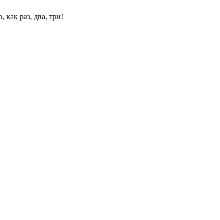
 как раз, два, три!