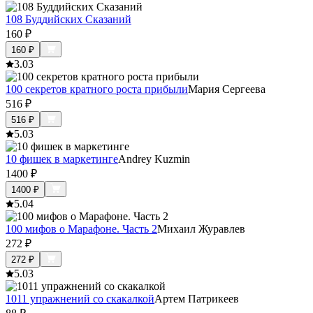
108 Буддийских Сказаний
160
₽
160
₽
3.0
3
100 секретов кратного роста прибыли
Мария Сергеева
516
₽
516
₽
5.0
3
10 фишек в маркетинге
Andrey Kuzmin
1400
₽
1400
₽
5.0
4
100 мифов о Марафоне. Часть 2
Михаил Журавлев
272
₽
272
₽
5.0
3
1011 упражнений со скакалкой
Артем Патрикеев