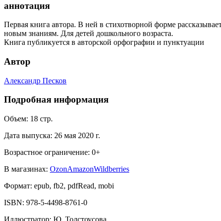
аннотация
Первая книга автора. В ней в стихотворной форме рассказыва
новым знаниям. Для детей дошкольного возраста.
Книга публикуется в авторской орфографии и пунктуации
Автор
Александр Песков
Подробная информация
Объем:
18
стр.
Дата выпуска:
26 мая 2020 г.
Возрастное ограничение:
0
+
В магазинах:
Ozon
Amazon
Wildberries
Формат:
epub, fb2, pdfRead, mobi
ISBN:
978-5-4498-8761-0
Иллюстратор
:
Ю. Толстоусова